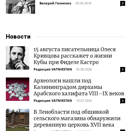
Валерий Ганненко
-
03.04.2018
0
Новости
15 августа писательница Олеся
Кривцова расскажет о жизни
Кубы при Фиделе Кастро
Редакция VATNIKSTAN
-
05.08.2026
0
Археологи нашли под
Калининградом дирхамы
Арабского халифата VIII–IX веков
Редакция VATNIKSTAN
-
10.07.2026
0
В Ленобласти под обшивкой
сельского магазина обнаружили
деревянную церковь XVII века