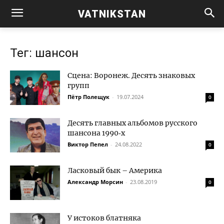
VATNIKSTAN
Тег: шансон
Сцена: Воронеж. Десять знаковых
групп
Пётр Полещук
-
19.07.2024
0
Десять главных альбомов русского
шансона 1990‑х
Виктор Пепел
-
24.08.2022
0
Ласковый бык – Америка
Александр Морсин
-
23.08.2019
0
У истоков блатняка