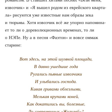
извоз­чик» и «Я вышел родом из еврей­ско­го квар­та­
ла» рису­ют­ся уже извест­ные нам обра­зы зека
и тюрь­мы. Хотя извоз­чик всё же упор­но напо­ми­на­
ет то ли о доре­во­лю­ци­он­ных вре­ме­нах, то ли
о НЭПе. Ну а в пес­ня «Фаэ­тон» и вовсе оммаж
старине:
Вот здесь, на этой шум­ной площади,
В дав­но ушед­шие года
Руга­лись пья­ные извозчики
И улы­ба­лись господа.
Кивая гри­ва­ми облезлыми,
Мель­кая кру­па­ми коней,
Как дока­ти­лись вы, болезные,
До совре­мен­ных «Жигу­лей»?