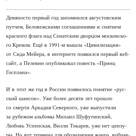
Девя­но­сто пер­вый год запом­нил­ся авгу­стов­ским
пут­чем, Бело­веж­ски­ми согла­ше­ни­я­ми и сня­ти­ем
крас­но­го фла­га над Сенат­ским двор­цом мос­ков­ско­
го Крем­ля. Ещё в 1991‑м вышла «Циви­ли­за­ция»
от Сида Мей­е­ра, в интер­не­те появил­ся пер­вый веб-
сайт, а Пеле­вин опуб­ли­ко­вал повесть «Принц
Госплана».
И в этот же год в Рос­сии появи­лось поня­тие «рус­
ский шан­сон». Уже более деся­ти лет про­шло
со смер­ти Арка­дия Север­но­го, уже выпу­сти­ли
за рубе­жом аль­бо­мы Миха­ил Шуфу­тин­ский,
Любовь Успен­ская, Вил­ли Тока­рев, уже нет цен­зу­
ры. Но вот тер­ми­на для обо­зна­че­ния жан­ра, вобрав­