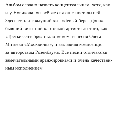
Аль­бом слож­но назвать кон­цеп­ту­аль­ным, хотя, как
и у Нови­ко­ва, он всё же свя­зан с носталь­ги­ей.
Здесь есть и гря­ду­щий хит «Левый берег Дона»,
быв­ший визит­ной кар­точ­кой арти­ста до того, как
«Тре­тье сен­тяб­ря» ста­ло мемом, и пес­ня Оле­га
Митя­е­ва «Моск­вич­ка», и заглав­ная ком­по­зи­ция
за автор­ством Розен­ба­у­ма. Все пес­ни отли­ча­ют­ся
заме­ча­тель­ны­ми аран­жи­ров­ка­ми и очень каче­ствен­
ным исполнением.