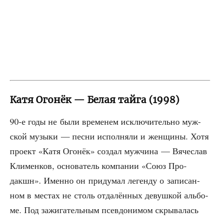
Катя Огонёк — Белая тайга (1998)
90‑е годы не были вре­ме­нем исклю­чи­тель­но муж­
ской музы­ки — пес­ни испол­ня­ли и жен­щи­ны. Хотя
про­ект «Катя Ого­нёк» создал муж­чи­на — Вяче­слав
Кли­мен­ков, осно­ва­тель ком­па­нии «Союз Про­
дакшн». Имен­но он при­ду­мал леген­ду о запи­сан­
ном в местах не столь отда­лён­ных девуш­кой аль­бо­
ме. Под зажи­га­тель­ным псев­до­ни­мом скры­ва­лась