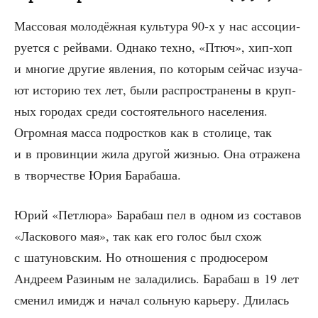
Мас­со­вая моло­дёж­ная куль­ту­ра 90‑х у нас ассо­ци­и­
ру­ет­ся с рей­ва­ми. Одна­ко тех­но, «Птюч», хип-хоп
и мно­гие дру­гие явле­ния, по кото­рым сей­час изу­ча­
ют исто­рию тех лет, были рас­про­стра­не­ны в круп­
ных горо­дах сре­ди состо­я­тель­но­го насе­ле­ния.
Огром­ная мас­са под­рост­ков как в сто­ли­це, так
и в про­вин­ции жила дру­гой жиз­нью. Она отра­же­на
в твор­че­стве Юрия Барабаша.
Юрий «Пет­лю­ра» Бара­баш пел в одном из соста­вов
«Лас­ко­во­го мая», так как его голос был схож
с шату­нов­ским. Но отно­ше­ния с про­дю­се­ром
Андре­ем Рази­ным не зала­ди­лись. Бара­баш в 19 лет
сме­нил имидж и начал соль­ную карье­ру. Дли­лась