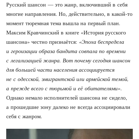
Рус­ский шан­сон — это жанр, вклю­чив­ший в себя
мно­гие направ­ле­ния. Но, дей­стви­тель­но, в какой-то
момент тюрем­ная тема вышла на пер­вый план.
Мак­сим Крав­чин­ский в кни­ге «Исто­рия рус­ско­го
шан­со­на» чест­но при­зна­ёт­ся:
«Эпо­ха бес­пре­де­ла
и геро­иза­ции обра­за бан­ди­та сов­па­ла по вре­ме­ни
с лега­ли­за­ци­ей жан­ра. Вот поче­му сего­дня шан­сон
для боль­шей части насе­ле­ния ассо­ци­и­ру­ет­ся
не с одес­ской, эми­грант­ской или армей­ской темой,
а преж­де все­го с тюрь­мой и её оби­та­те­ля­ми»
.
Одна­ко нема­ло испол­ни­те­лей шан­со­на не сиде­ло,
а про­шед­шие зону дале­ко не все­гда ассо­ци­и­ро­ва­ли
себя с жанром.