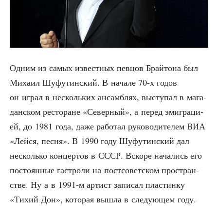
Одним из самых извест­ных пев­цов Брай­то­на был
Миха­ил Шуфу­тин­ский. В нача­ле 70‑х годов
он играл в несколь­ких ансам­блях, высту­пал в мага­
дан­ском ресто­ране «Север­ный», а перед эми­гра­ци­
ей, до 1981 года, даже рабо­тал руко­во­ди­те­лем ВИА
«Лей­ся, пес­ня». В 1990 году Шуфу­тин­ский дал
несколь­ко кон­цер­тов в СССР. Вско­ре нача­лись его
посто­ян­ные гастро­ли на пост­со­вет­ском про­стран­
стве. Ну а в 1991‑м артист запи­сал пла­стин­ку
«Тихий Дон», кото­рая вышла в сле­ду­ю­щем году.