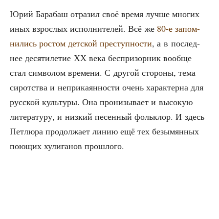
Юрий Бара­баш отра­зил своё вре­мя луч­ше мно­гих
иных взрос­лых испол­ни­те­лей. Всё же
80‑е запом­
ни­лись ростом дет­ской пре­ступ­но­сти
, а в послед­
нее деся­ти­ле­тие ХХ века бес­при­зор­ник вооб­ще
стал сим­во­лом вре­ме­ни. С дру­гой сто­ро­ны, тема
сирот­ства и непри­ка­ян­но­сти очень харак­тер­на для
рус­ской куль­ту­ры. Она про­ни­зы­ва­ет и высо­кую
лите­ра­ту­ру, и низ­кий песен­ный фольк­лор. И здесь
Пет­лю­ра про­дол­жа­ет линию ещё тех безы­мян­ных
пою­щих хули­га­нов прошлого.