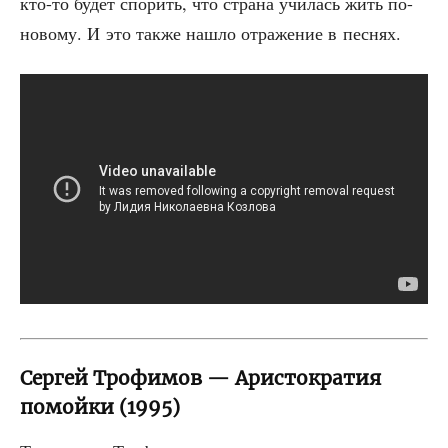
кто-то будет спо­рить, что стра­на учи­лась жить по-
ново­му. И это так­же нашло отра­же­ние в песнях.
Сергей Трофимов — Аристократия
помойки (1995)