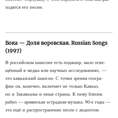
хо­дят­ся его песни.
Бока — Доля воровская. Russian Songs
(1997)
В рос­сий­ском шан­соне есть под­жанр, мало осве­
щён­ный в медиа или науч­ных иссле­до­ва­ни­ях, —
это кав­каз­ский шан­сон. С точ­ки зре­ния гео­гра­
фии он, конеч­но, вклю­ча­ет не толь­ко Кав­каз,
но и Закав­ка­зье и иные стра­ны. К нему бли­зок
рабиз — армян­ская эст­рад­ная музы­ка. 90‑е годы —
это ещё и рас­про­стра­не­ние песен с акцентом.