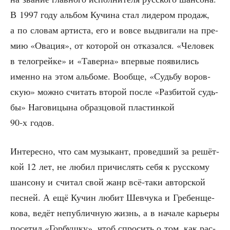
В 1997 году аль­бом Кучи­на стал лиде­ром про­даж,
а по сло­вам арти­ста, его и вовсе выдви­га­ли на пре­
мию «Ова­ция», от кото­рой он отка­зал­ся. «Чело­век
в тело­грей­ке» и «Тавер­на» впер­вые появи­лись
имен­но на этом аль­бо­ме. Вооб­ще, «Судь­бу воров­
скую» мож­но счи­тать вто­рой после «Раз­би­той судь­
бы» Наго­ви­цы­на образ­цо­вой пла­стин­кой
90‑х годов.
Инте­рес­но, что сам музы­кант, про­вед­ший за решёт­
кой 12 лет, не любил при­чис­лять себя к рус­ско­му
шан­со­ну и счи­тал свой жанр всё-таки автор­ской
пес­ней. А ещё Кучин любит Шев­чу­ка и Гре­бен­ще­
ко­ва, ведёт непуб­лич­ную жизнь, а в нача­ле карье­ры
посе­тил «Гор­буш­ку», чтоб спро­сить о том, как рас­