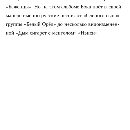
«Бежен­цы». Но на этом аль­бо­ме Бока поёт в сво­ей
мане­ре имен­но рус­ские пес­ни: от «Сле­по­го сына»
груп­пы «Белый Орёл» до несколь­ко видо­из­ме­нён­
ной «Дым сига­рет с мен­то­лом» «Нэн­си».