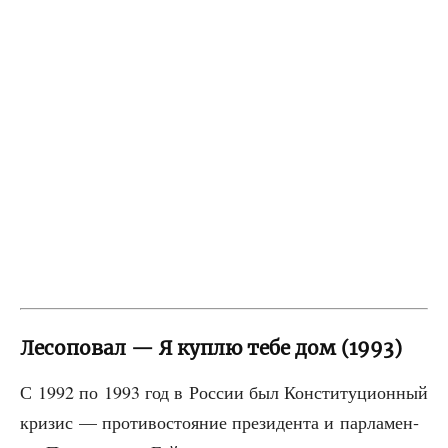
Лесоповал — Я куплю тебе дом (1993)
С 1992 по 1993 год в Рос­сии был Кон­сти­ту­ци­он­ный
кри­зис — про­ти­во­сто­я­ние пре­зи­ден­та и пар­ла­мен­