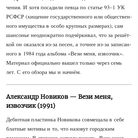
че­ния. И хотя поса­ди­ли пев­ца по ста­тье 93–1 УК
РСФСР (хище­ние госу­дар­ствен­но­го или обще­ствен­
но­го иму­ще­ства в осо­бо круп­ных раз­ме­рах), сам
шан­со­нье неод­но­крат­но под­чёр­ки­вал, что за решёт­
кой он ока­зал­ся из-за песен, а точ­нее из-за запи­сан­
но­го в 1984 года аль­бо­ма «Вези меня, извоз­чик».
Мате­ри­ал офи­ци­аль­но вышел толь­ко через семь
лет. С его обзо­ра мы и начнём.
Александр Новиков — Вези меня,
извозчик (1991)
Дебют­ная пла­стин­ка Нови­ко­ва сов­ме­ща­ла в себе
блат­ные моти­вы и то, что назо­вут город­ским
роман­сом. В став­ших хита­ми пес­нях «Вези меня,