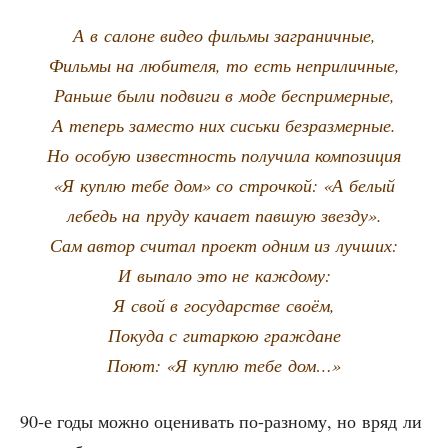
А в салоне видео филь­мы заграничные,
Филь­мы на люби­те­ля, то есть неприличные,
Рань­ше были подви­ги в моде беспримерные,
А теперь заме­сто них сись­ки безразмерные.
Но осо­бую извест­ность полу­чи­ла ком­по­зи­ция
«Я куп­лю тебе дом» со строч­кой: «А белый
лебедь на пру­ду кача­ет пав­шую звезду».
Сам автор счи­тал про­ект одним из лучших:
И выпа­ло это не каждому:
Я свой в госу­дар­стве своём,
Поку­да с гитар­кою граждане
Поют: «Я куп­лю тебе дом…»
90‑е годы мож­но оце­ни­вать по-раз­но­му, но вряд ли