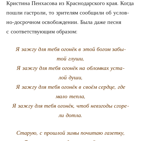
Кри­сти­на Пен­ха­со­ва из Крас­но­дар­ско­го края. Когда
пошли гастро­ли, то зри­те­лям сооб­щи­ли об услов­
но-досроч­ном осво­бож­де­нии. Была даже пес­ня
с соот­вет­ству­ю­щим образом:
Я зажгу для тебя ого­нёк в этой богом забы­
той глуши,
Я зажгу для тебя ого­нёк на облом­ках уста­
лой души,
Я зажгу для тебя ого­нёк в сво­ём серд­це, где
мало тепла,
Я зажгу для тебя ого­нёк, чтоб невзго­ды сго­ре­
ли дотла.
Ста­рую, с про­шлой зимы почи­таю газетку,