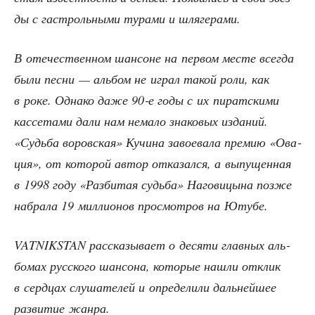
ды с гастроль­ны­ми тура­ми и шлягерами.
В оте­че­ствен­ном шан­соне на пер­вом месте все­гда
были пес­ни — аль­бом не играл такой роли, как
в роке. Одна­ко даже 90‑е годы с их пират­ски­ми
кас­се­та­ми дали нам нема­ло зна­ко­вых изда­ний.
«Судь­ба воров­ская» Кучи­на заво­е­ва­ла пре­мию «Ова­
ция», от кото­рой автор отка­зал­ся, а выпу­щен­ная
в 1998 году «Раз­би­тая судь­ба» Наго­ви­цы­на поз­же
набра­ла 19 мил­ли­о­нов про­смот­ров на Ютубе.
VATNIKSTAN рас­ска­зы­ва­ет о деся­ти глав­ных аль­
бо­мах рус­ско­го шан­со­на, кото­рые нашли отклик
в серд­цах слу­ша­те­лей и опре­де­ли­ли даль­ней­шее
раз­ви­тие жанра.