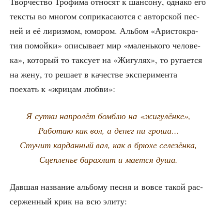
Твор­че­ство Тро­фи­ма отно­сят к шан­со­ну, одна­ко его
тек­сты во мно­гом сопри­ка­са­ют­ся с автор­ской пес­
ней и её лириз­мом, юмо­ром. Аль­бом «Ари­сто­кра­
тия помой­ки» опи­сы­ва­ет мир «малень­ко­го чело­ве­
ка», кото­рый то так­су­ет на «Жигу­лях», то руга­ет­ся
на жену, то реша­ет в каче­стве экс­пе­ри­мен­та
поехать к «жри­цам любви»:
Я сут­ки напро­лёт бомб­лю на «жигу­лён­ке»,
Рабо­таю как вол, а денег ни гроша…
Сту­чит кар­дан­ный вал, как в брю­хе селезёнка,
Сцеп­ле­нье барах­лит и мает­ся душа.
Дав­шая назва­ние аль­бо­му пес­ня и вовсе такой рас­
сер­жен­ный крик на всю элиту: