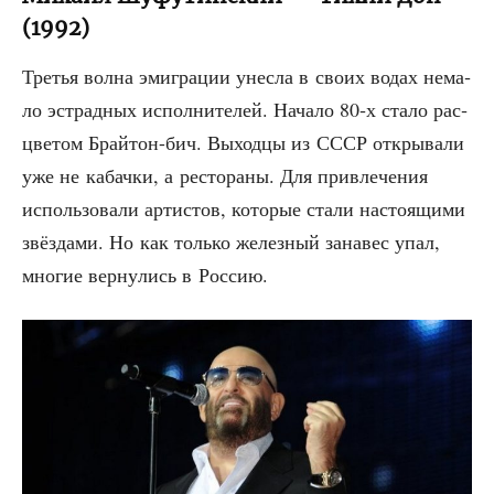
(1992)
Тре­тья вол­на эми­гра­ции унес­ла в сво­их водах нема­
ло эст­рад­ных испол­ни­те­лей. Нача­ло 80‑х ста­ло рас­
цве­том Брай­тон-бич. Выход­цы из СССР откры­ва­ли
уже не кабач­ки, а ресто­ра­ны. Для при­вле­че­ния
исполь­зо­ва­ли арти­стов, кото­рые ста­ли насто­я­щи­ми
звёз­да­ми. Но как толь­ко желез­ный зана­вес упал,
мно­гие вер­ну­лись в Россию.