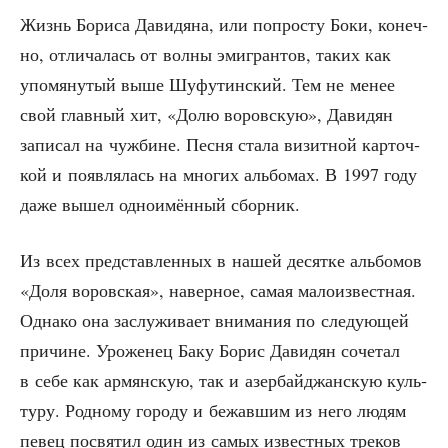
Жизнь Бори­са Дави­дя­на, или попро­сту Боки, конеч­
но, отли­ча­лась от вол­ны эми­гран­тов, таких как
упо­мя­ну­тый выше Шуфу­тин­ский. Тем не менее
свой глав­ный хит, «Долю воров­скую», Дави­дян
запи­сал на чуж­бине. Пес­ня ста­ла визит­ной кар­точ­
кой и появ­ля­лась на мно­гих аль­бо­мах. В 1997 году
даже вышел одно­имён­ный сборник.
Из всех пред­став­лен­ных в нашей десят­ке аль­бо­мов
«Доля воров­ская», навер­ное, самая мало­из­вест­ная.
Одна­ко она заслу­жи­ва­ет вни­ма­ния по сле­ду­ю­щей
при­чине. Уро­же­нец Баку Борис Дави­дян соче­тал
в себе как армян­скую, так и азер­бай­джан­скую куль­
ту­ру. Род­но­му горо­ду и бежав­шим из него людям
певец посвя­тил один из самых извест­ных тре­ков