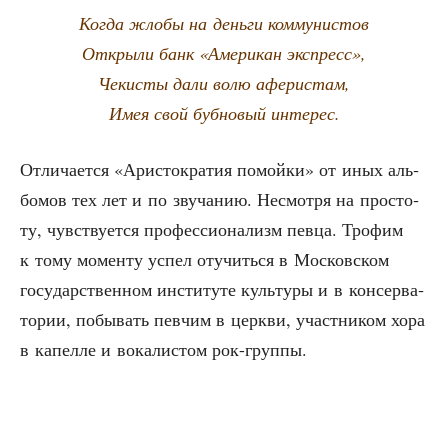
Когда жло­бы на день­ги коммунистов
Откры­ли банк «Аме­ри­кан экспресс»,
Чеки­сты дали волю аферистам,
Имея свой буб­но­вый интерес.
Отли­ча­ет­ся «Ари­сто­кра­тия помой­ки» от иных аль­
бо­мов тех лет и по зву­ча­нию. Несмот­ря на про­сто­
ту, чув­ству­ет­ся про­фес­си­о­на­лизм пев­ца. Тро­фим
к тому момен­ту успел отучить­ся в Мос­ков­ском
госу­дар­ствен­ном инсти­ту­те куль­ту­ры и в кон­сер­ва­
то­рии, побы­вать пев­чим в церк­ви, участ­ни­ком хора
в капел­ле и вока­ли­стом рок-группы.