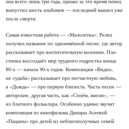
она все­го лишь три года, одна­ко за это вре­мя певец
выпу­стил шесть аль­бо­мов — послед­ний вышел уже
после смерти.
Самая извест­ная рабо­та — «Мало­лет­ка». Релиз
полу­чил назва­ние по одно­имён­ной песне, где автор
рас­ска­зы­ва­ет про вос­пи­та­тель­ную коло­нию. Пла­
стин­ка вос­со­зда­ёт мир труд­но­го под­рост­ка кон­ца
80‑х — нача­ла 90‑х годов. Ком­по­зи­ция «Вид­но,
не судь­ба» рас­ска­зы­ва­ет про несчаст­ную любовь,
а «Дождь» — про первую бли­зость. Часть песен —
автор­ские, дру­гая часть, как «Спо­ём, жиган», —
из блат­но­го фольк­ло­ра. Осо­бен­но удач­но зву­чит
ком­по­зи­ция из кино­филь­ма Дина­ры Асе­е­вой
«Паца­ны» про детей из небла­го­по­луч­ных семей.