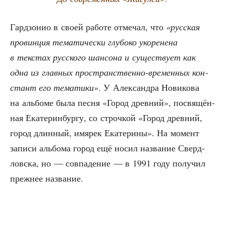
Гард­зо­нио в сво­ей рабо­те отме­чал, что
«рус­ская
про­вин­ция тема­ти­че­ски глу­бо­ко уко­ре­не­на
в текстах рус­ско­го шан­со­на и суще­ству­ет как
одна из глав­ных про­стран­ствен­но-вре­мен­ных кон­
стант его тема­ти­ки»
. У Алек­сандра Нови­ко­ва
на аль­бо­ме была пес­ня «Город древ­ний», посвя­щён­
ная Ека­те­рин­бур­гу, со строч­кой «Город древ­ний,
город длин­ный, имя­рек Ека­те­ри­ны». На момент
запи­си аль­бо­ма город ещё носил назва­ние Сверд­
лов­ска, но — сов­па­де­ние — в 1991 году полу­чил
преж­нее название.