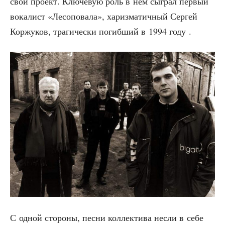
свой про­ект. Клю­че­вую роль в нём сыг­рал пер­вый
вока­лист «Лесо­по­ва­ла», хариз­ма­тич­ный Сер­гей
Кор­жу­ков, тра­ги­че­ски погиб­ший в 1994 году .
С одной сто­ро­ны, пес­ни кол­лек­ти­ва нес­ли в себе