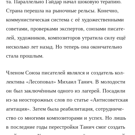
та. Парал­лель­но Гай­дар начал шоко­вую тера­пию.
Стра­на пере­шла на рыноч­ные рель­сы. Конеч­но,
ком­му­ни­сти­че­ская систе­ма с её худо­же­ствен­ны­ми
сове­та­ми, про­вер­ка­ми экс­пер­тов, сою­за­ми писа­те­
лей, худож­ни­ков, ком­по­зи­то­ров утра­ти­ла силу ещё
несколь­ко лет назад. Но теперь она окон­ча­тель­но
ста­ла прошлым.
Чле­ном Сою­за писа­те­лей являл­ся и созда­тель кол­
лек­ти­ва «Лесо­по­вал» Миха­ил Танич. В моло­до­сти
он был заклю­чён­ным одно­го из лаге­рей. Поса­ди­ли
из-за неосто­рож­ных слов по ста­тье «Анти­со­вет­ская
аги­та­ция». Затем была реа­би­ли­та­ция, сотруд­ни­че­
ство со мно­ги­ми ком­по­зи­то­ра­ми и успех. Но лишь
в послед­ние годы пере­строй­ки Танич смог создать