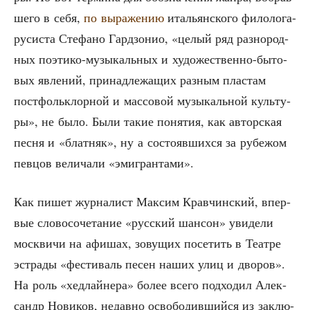
ше­го в себя,
по выра­же­нию
ита­льян­ско­го фило­ло­га-
руси­ста Сте­фа­но Гард­зо­нио, «целый ряд раз­но­род­
ных поэ­ти­ко-музы­каль­ных и худо­же­ствен­но-быто­
вых явле­ний, при­над­ле­жа­щих раз­ным пла­стам
пост­фольк­лор­ной и мас­со­вой музы­каль­ной куль­ту­
ры», не было. Были такие поня­тия, как автор­ская
пес­ня и «блат­няк», ну а состо­яв­ших­ся за рубе­жом
пев­цов вели­ча­ли «эми­гран­та­ми».
Как пишет жур­на­лист Мак­сим Крав­чин­ский, впер­
вые сло­во­со­че­та­ние «рус­ский шан­сон» уви­де­ли
моск­ви­чи на афи­шах, зову­щих посе­тить в Теат­ре
эст­ра­ды «фести­валь песен наших улиц и дво­ров».
На роль «хед­лай­не­ра» более все­го под­хо­дил Алек­
сандр Нови­ков, недав­но осво­бо­див­ший­ся из заклю­