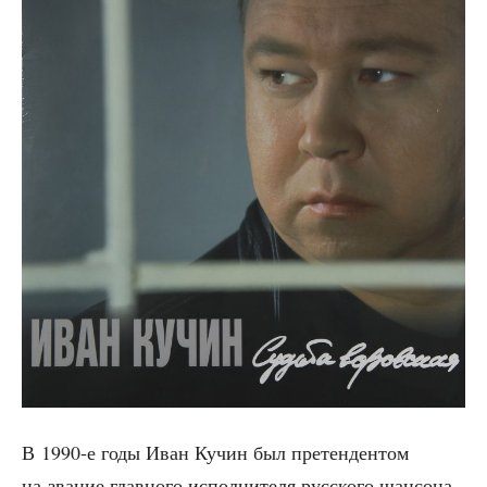
В 1990‑е годы Иван Кучин был пре­тен­ден­том
на зва­ние глав­но­го испол­ни­те­ля рус­ско­го шан­со­на.