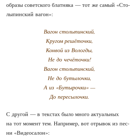
обра­зы совет­ско­го блат­ня­ка — тот же самый «Сто­
лы­пин­ский вагон»:
Вагон сто­лы­пин­ский,
Кру­гом решёточки,
Кон­вой из Вологды,
Не до чечёточки!
Вагон столыпинский,
Не до бутылочки,
А из «Буты­роч­ки» —
До пересылочки.
С дру­гой — в текстах было мно­го акту­аль­ных
на тот момент тем. Напри­мер, вот отры­вок из пес­
ни «Видео­са­лон»: