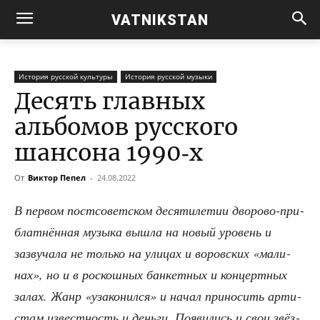
VATNIKSTAN
История русской культуры
История русской музыки
Десять главных
альбомов русского
шансона 1990‑х
От
Виктор Пепел
-
24.08.2022
В пер­вом пост­со­вет­ском деся­ти­ле­тии дво­ро­во-при­
блат­нён­ная музы­ка вышла на новый уро­вень и
зазву­ча­ла не толь­ко на ули­цах и воров­ских «мали­
нах», но и в рос­кош­ных бан­кет­ных и кон­церт­ных
залах. Жанр «уза­ко­нил­ся» и начал при­но­сить арти­
стам извест­ность и день­ги. Появи­лись и свои звёз­