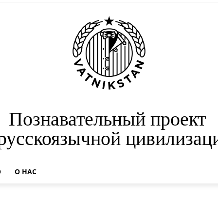
Познавательный проект
 русскоязычной цивилизац
О
О НАС