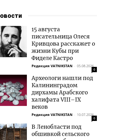
овости
15 августа
писательница Олеся
Кривцова расскажет о
жизни Кубы при
Фиделе Кастро
Редакция VATNIKSTAN
-
05.08.2026
0
Археологи нашли под
Калининградом
дирхамы Арабского
халифата VIII–IX
веков
Редакция VATNIKSTAN
-
10.07.2026
0
В Ленобласти под
обшивкой сельского