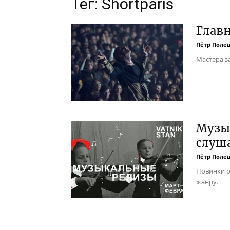
Тег: Shortparis
Глав
Пётр Поле
Мастера з
Музы
слуша
Пётр Поле
Новинки от
жанру.