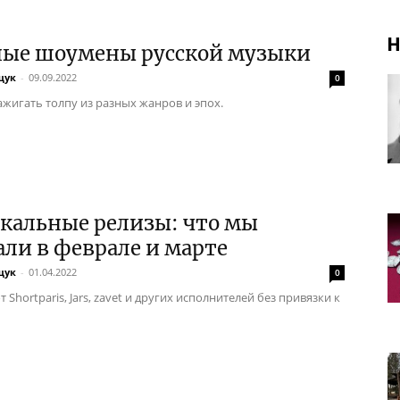
Н
ные шоумены русской музыки
щук
-
09.09.2022
0
ажигать толпу из разных жанров и эпох.
кальные релизы: что мы
ли в феврале и марте
щук
-
01.04.2022
0
 Shortparis, Jars, zavet и других исполнителей без привязки к