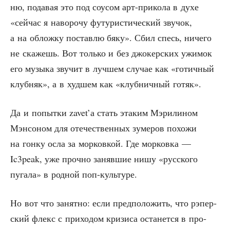
ню, пода­вая это под соусом арт-при­ко­ла в духе
«сей­час я наво­ро­чу футу­ри­сти­че­ский зву­чок,
а на облож­ку постав­лю бяку». Сбил спесь, ниче­го
не ска­жешь. Вот толь­ко и без джо­кер­ских ужи­мок
его музы­ка зву­чит в луч­шем слу­чае как «готич­ный
клуб­няк», а в худ­шем как «клуб­нич­ный готяк».
Да и попыт­ки zavet’а стать эта­ким Мэри­ли­ном
Мэн­со­ном для оте­че­ствен­ных зуме­ров похо­жи
на гон­ку осла за мор­ков­кой. Где мор­ков­ка —
Ic3peak, уже проч­но заняв­шие нишу «рус­ско­го
пуга­ла» в род­ной поп-культуре.
Но вот что занят­но: если пред­по­ло­жить, что рэпер­
ский флекс с при­хо­дом кри­зи­са оста­нет­ся в про­