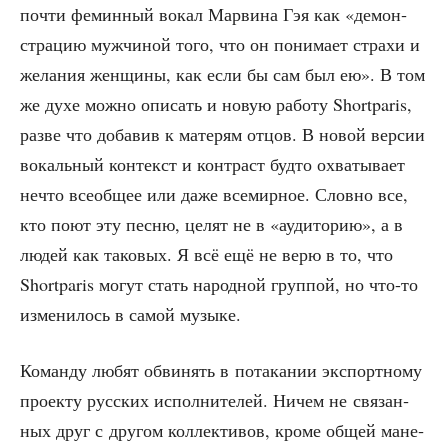
почти фемин­ный вокал Мар­ви­на Гэя как «демон­
стра­цию муж­чи­ной того, что он пони­ма­ет стра­хи и
жела­ния жен­щи­ны, как если бы сам был ею». В том
же духе мож­но опи­сать и новую рабо­ту Shortparis,
раз­ве что доба­вив к мате­рям отцов. В новой вер­сии
вокаль­ный кон­текст и кон­траст буд­то охва­ты­ва­ет
нечто все­об­щее или даже все­мир­ное. Слов­но все,
кто поют эту пес­ню, целят не в «ауди­то­рию», а в
людей как тако­вых. Я всё ещё не верю в то, что
Shortparis могут стать народ­ной груп­пой, но что-то
изме­ни­лось в самой музыке.
Коман­ду любят обви­нять в пота­ка­нии экс­порт­но­му
про­ек­ту рус­ских испол­ни­те­лей. Ничем не свя­зан­
ных друг с дру­гом кол­лек­ти­вов, кро­ме общей мане­