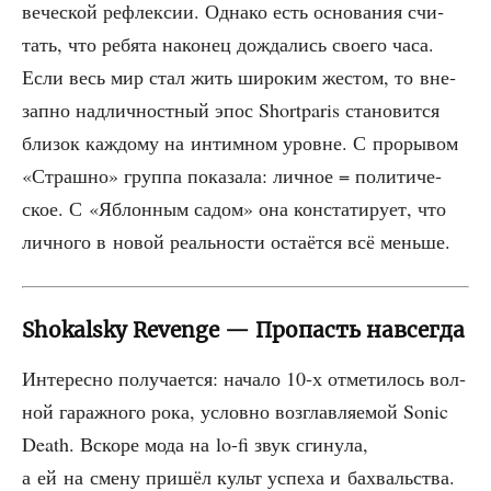
ве­че­ской рефлек­сии. Одна­ко есть осно­ва­ния счи­
тать, что ребя­та нако­нец дожда­лись сво­е­го часа.
Если весь мир стал жить широ­ким жестом, то вне­
зап­но над­лич­ност­ный эпос Shortparis ста­но­вит­ся
бли­зок каж­до­му на интим­ном уровне. С про­ры­вом
«Страш­но» груп­па пока­за­ла: лич­ное = поли­ти­че­
ское. С «Яблон­ным садом» она кон­ста­ти­ру­ет, что
лич­но­го в новой реаль­но­сти оста­ёт­ся всё меньше.
Shokalsky Revenge — Пропасть навсегда
Инте­рес­но полу­ча­ет­ся: нача­ло 10‑х отме­ти­лось вол­
ной гараж­но­го рока, услов­но воз­глав­ля­е­мой Sonic
Death. Вско­ре мода на lo-fi звук сги­ну­ла,
а ей на сме­ну при­шёл культ успе­ха и бахваль­ства.