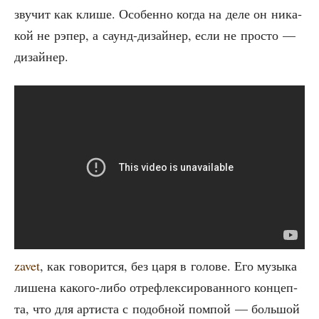
зву­чит как кли­ше. Осо­бен­но когда на деле он ника­
кой не рэпер, а саунд-дизай­нер, если не про­сто —
дизайнер.
zavet
, как гово­рит­ся, без царя в голо­ве. Его музы­ка
лише­на како­го-либо отре­флек­си­ро­ван­но­го кон­цеп­
та, что для арти­ста с подоб­ной пом­пой — боль­шой