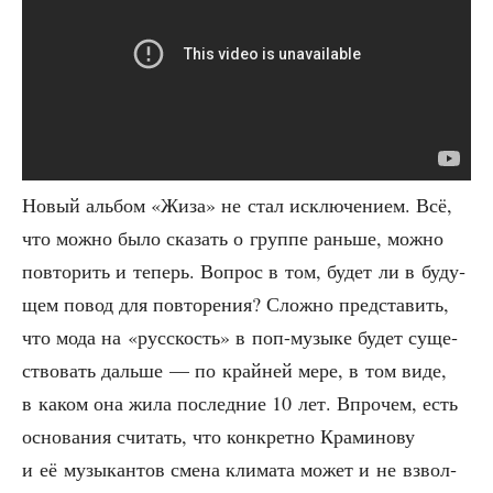
Новый аль­бом «Жиза» не стал исклю­че­ни­ем. Всё,
что мож­но было ска­зать о груп­пе рань­ше, мож­но
повто­рить и теперь. Вопрос в том, будет ли в буду­
щем повод для повто­ре­ния? Слож­но пред­ста­вить,
что мода на «рус­скость» в поп-музы­ке будет суще­
ство­вать даль­ше — по край­ней мере, в том виде,
в каком она жила послед­ние 10 лет. Впро­чем, есть
осно­ва­ния счи­тать, что кон­крет­но Кра­ми­но­ву
и её музы­кан­тов сме­на кли­ма­та может и не взвол­