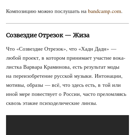
Ком­по­зи­цию мож­но послу­шать на
bandcamp.com
.
Созвездие Отрезок — Жиза
Что «Созвез­дие Отре­зок», что «Хадн Дадн» —
любой про­ект, в кото­ром при­ни­ма­ет уча­стие вока­
лист­ка Вар­ва­ра Кра­ми­но­ва, есть резуль­тат моды
на пере­и­зоб­ре­те­ние рус­ской музы­ки. Инто­на­ции,
моти­вы, обра­зы — всё, что здесь есть, в той или
иной мере повест­ву­ет о Рос­сии, часто пре­лом­ля­ясь
сквозь эта­кие пси­хо­де­ли­че­ские линзы.