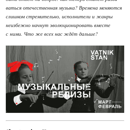
вать­ся оте­че­ствен­ная музы­ка? Вре­ме­на меня­ют­ся
слиш­ком стре­ми­тель­но, испол­ни­те­ли и жан­ры
неиз­беж­но нач­нут эво­лю­ци­о­ни­ро­вать вме­сте
с ними. Что же всех нас ждёт дальше?