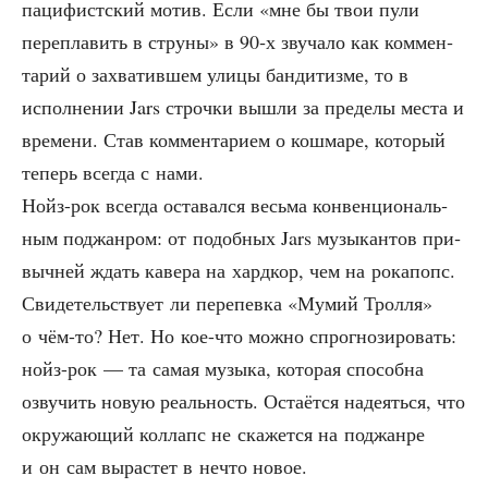
паци­фист­ский мотив. Если «мне бы твои пули
пере­пла­вить в стру­ны» в 90‑х зву­ча­ло как ком­мен­
та­рий о захва­тив­шем ули­цы бан­ди­тиз­ме, то в
испол­не­нии Jars строч­ки вышли за пре­де­лы места и
вре­ме­ни. Став ком­мен­та­ри­ем о кош­ма­ре, кото­рый
теперь все­гда с нами.
Нойз-рок все­гда оста­вал­ся весь­ма кон­вен­ци­о­наль­
ным под­жан­ром: от подоб­ных Jars музы­кан­тов при­
выч­ней ждать каве­ра на хард­кор, чем на рока­по­пс.
Сви­де­тель­ству­ет ли пере­пев­ка «Мумий Трол­ля»
о чём-то? Нет. Но кое-что мож­но спро­гно­зи­ро­вать:
нойз-рок — та самая музы­ка, кото­рая спо­соб­на
озву­чить новую реаль­ность. Оста­ёт­ся наде­ять­ся, что
окру­жа­ю­щий кол­лапс не ска­жет­ся на под­жан­ре
и он сам вырас­тет в нечто новое.