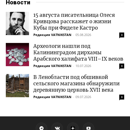
Новости
15 августа писательница Олеся
Кривцова расскажет о жизни
Кубы при Фиделе Кастро
Редакция VATNIKSTAN
-
05.08.2026
0
Археологи нашли под
Калининградом дирхамы
Арабского халифата VIII–IX веков
Редакция VATNIKSTAN
-
10.07.2026
0
В Ленобласти под обшивкой
сельского магазина обнаружили
деревянную церковь XVII века
Редакция VATNIKSTAN
-
09.07.2026
0