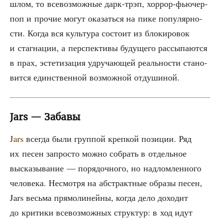
шлом, то все­воз­мож­ные дарк-трэп, хор­рор-фью­чер-
поп и про­чие могут ока­зать­ся на пике попу­ляр­но­
сти. Когда вся куль­ту­ра состо­ит из бло­ки­ро­вок
и стаг­на­ции, а пер­спек­ти­вы буду­ще­го рас­сы­па­ют­ся
в прах, эсте­ти­за­ция удру­ча­ю­щей реаль­но­сти ста­но­
вит­ся един­ствен­ной воз­мож­ной отдушиной.
Jars — Забавы
Jars
все­гда были груп­пой креп­кой пози­ции. Ряд
их песен запро­сто мож­но собрать в отдель­ное
выска­зы­ва­ние — поря­доч­но­го, но над­лом­лен­но­го
чело­ве­ка. Несмот­ря на абстракт­ные обра­зы песен,
Jars весь­ма пря­мо­ли­ней­ны, когда дело дохо­дит
до кри­ти­ки все­воз­мож­ных струк­тур: в ход идут