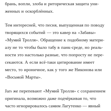
брань, вопли, зло­ба и рито­ри­че­ская защи­та уни­
жен­ных и оскорблённых.
Тем инте­рес­ней, что пес­ня, выпу­щен­ная по пово­ду
тво­ря­щих­ся собы­тий — это кавер на «Заба­вы»
«Мумий Трол­ля». Обра­ще­ние к подоб­но­му мате­ри­
а­лу не то что­бы было табу в панк-сре­де, но реаль­
но­сти это настоль­ко раз­ные, что попро­сту не пере­
се­ка­ют­ся. А если всё-таки цити­ро­ва­ние име­ет
место, то иро­нич­ное, как у того же Нико­но­ва или
«Вось­мой Марты».
Jars же пере­пе­ва­ют «Мумий Трол­ля» с сохра­не­ни­ем
ори­ги­на­ла, воз­мож­но даже под­чёр­ки­вая то, что
часто игно­ри­ро­ва­лось самим Лагу­тен­ко — явный