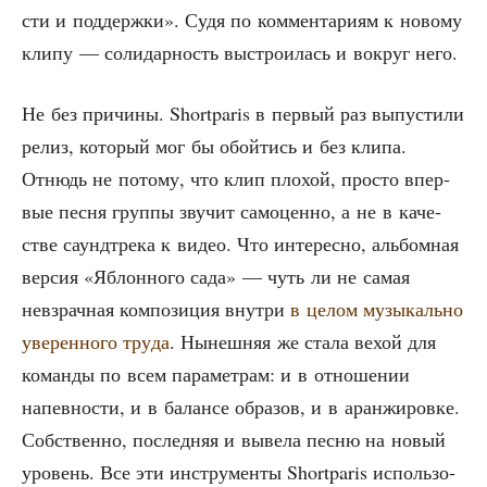
сти и под­держ­ки». Судя по ком­мен­та­ри­ям к ново­му
кли­пу — соли­дар­ность выстро­и­лась и вокруг него.
Не без при­чи­ны. Shortparis в пер­вый раз выпу­сти­ли
релиз, кото­рый мог бы обой­тись и без кли­па.
Отнюдь не пото­му, что клип пло­хой, про­сто впер­
вые пес­ня груп­пы зву­чит само­цен­но, а не в каче­
стве саунд­тре­ка к видео. Что инте­рес­но, аль­бом­ная
вер­сия «Яблон­но­го сада» — чуть ли не самая
невзрач­ная ком­по­зи­ция внут­ри
в целом музы­каль­но
уве­рен­но­го тру­да
. Нынеш­няя же ста­ла вехой для
коман­ды по всем пара­мет­рам: и в отно­ше­нии
напев­но­сти, и в балан­се обра­зов, и в аран­жи­ров­ке.
Соб­ствен­но, послед­няя и выве­ла пес­ню на новый
уро­вень. Все эти инстру­мен­ты Shortparis исполь­зо­