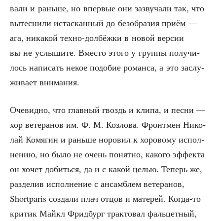
ва­ли и рань­ше, но впер­вые они зазву­ча­ли так, что
вытес­ни­ли истас­кан­ный до без­об­ра­зия при­ём —
ага, ника­кой тех­но-дол­бёж­ки в новой вер­сии
вы не услы­ши­те. Вме­сто это­го у груп­пы полу­чи­
лось напи­сать некое подо­бие роман­са, а это заслу­
жи­ва­ет внимания.
Оче­вид­но, что глав­ный гвоздь и кли­па, и пес­ни —
хор вете­ра­нов им. Ф. М. Коз­ло­ва. Фронт­мен Нико­
лай Комя­гин и рань­ше норо­вил к хоро­во­му испол­
не­нию, но было не очень понят­но, како­го эффек­та
он хочет добить­ся, да и с какой целью. Теперь же,
раз­де­лив испол­не­ние с ансам­блем вете­ра­нов,
Shortparis созда­ли плач отцов и мате­рей. Когда-то
кри­тик Май­кл Фрид­бург трак­то­вал фаль­цет­ный,