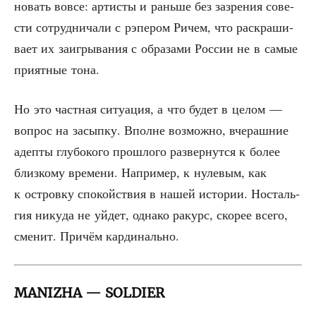
но­вать вовсе: арти­сты и рань­ше без зазре­ния сове­
сти сотруд­ни­ча­ли с рэпе­ром Ричем, что рас­кра­ши­
ва­ет их заиг­ры­ва­ния с обра­за­ми Рос­сии не в самые
при­ят­ные тона.
Но это част­ная ситу­а­ция, а что будет в целом —
вопрос на засып­ку. Вполне воз­мож­но, вче­раш­ние
адеп­ты глу­бо­ко­го про­шло­го раз­вер­нут­ся к более
близ­ко­му вре­ме­ни. Напри­мер, к нуле­вым, как
к ост­ров­ку спо­кой­ствия в нашей исто­рии. Носталь­
гия нику­да не уйдет, одна­ко ракурс, ско­рее все­го,
сме­нит. При­чём кардинально.
MANIZHA — SOLDIER