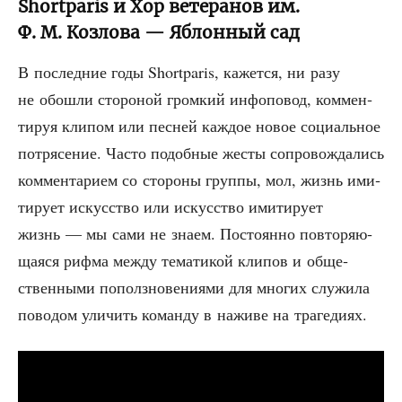
Shortparis и Хор ветеранов им.
Ф. М. Козлова — Яблонный сад
В послед­ние годы Shortparis, кажет­ся, ни разу
не обо­шли сто­ро­ной гром­кий инфо­по­вод, ком­мен­
ти­руя кли­пом или пес­ней каж­дое новое соци­аль­ное
потря­се­ние. Часто подоб­ные жесты сопро­вож­да­лись
ком­мен­та­ри­ем со сто­ро­ны груп­пы, мол, жизнь ими­
ти­ру­ет искус­ство или искус­ство ими­ти­ру­ет
жизнь — мы сами не зна­ем. Посто­ян­но повто­ря­ю­
ща­я­ся риф­ма меж­ду тема­ти­кой кли­пов и обще­
ствен­ны­ми пополз­но­ве­ни­я­ми для мно­гих слу­жи­ла
пово­дом ули­чить коман­ду в нажи­ве на трагедиях.