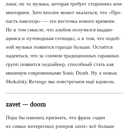
панк; не та музы­ка, кото­рая тре­бу­ет сто­рон­них ком­
мен­та­ри­ев. Зато вполне может ока­зать­ся, что «Про­
пасть навсе­гда» — это весточ­ка ново­го вре­ме­ни.
Не в том смыс­ле, что аль­бом полу­чил­ся выда­ю­
щим­ся и путе­вод­ным (отнюдь), а в том, что подоб­
ной музы­ки появит­ся гораз­до боль­ше. Оста­ёт­ся
наде­ять­ся, что за сон­мом тра­ди­ци­он­ных гараж­ных
групп появит­ся хед­лай­нер, спо­соб­ный стать как
мини­мум совре­мен­ны­ми Sonic Death. Ну а новых
Shokalsky Revenge мы повстре­ча­ем ещё вдоволь.
zavet — doom
Пора бы нако­нец при­знать, что фра­за «один
из самых инте­рес­ных рэпе­ров zavet» всё боль­ше