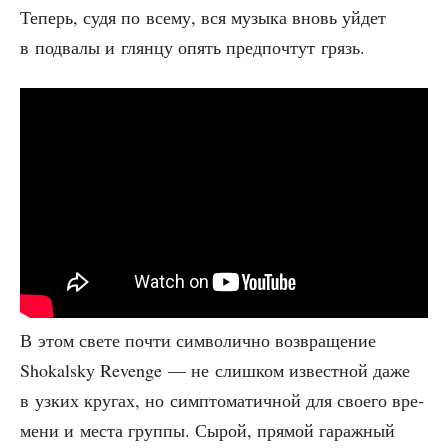
Теперь, судя по все­му, вся музы­ка вновь уйдет
в под­ва­лы и глян­цу опять пред­по­чтут грязь.
В этом све­те почти сим­во­лич­но воз­вра­ще­ние
Shokalsky Revenge — не слиш­ком извест­ной даже
в узких кру­гах, но симп­то­ма­тич­ной для сво­е­го вре­
ме­ни и места груп­пы. Сырой, пря­мой гараж­ный