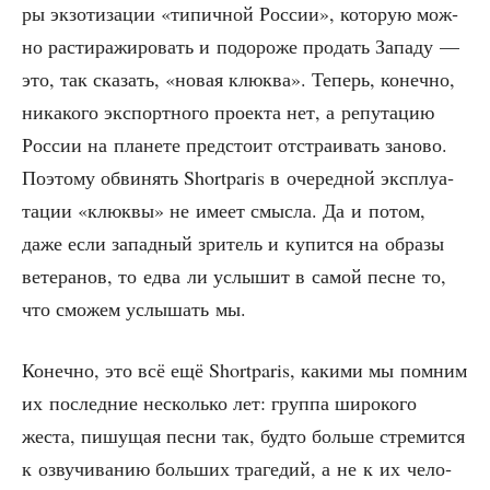
ры экзо­ти­за­ции «типич­ной Рос­сии», кото­рую мож­
но рас­ти­ра­жи­ро­вать и подо­ро­же про­дать Запа­ду —
это, так ска­зать, «новая клюк­ва». Теперь, конеч­но,
ника­ко­го экс­порт­но­го про­ек­та нет, а репу­та­цию
Рос­сии на пла­не­те пред­сто­ит отстра­и­вать зано­во.
Поэто­му обви­нять Shortparis в оче­ред­ной экс­плу­а­
та­ции «клюк­вы» не име­ет смыс­ла. Да и потом,
даже если запад­ный зри­тель и купит­ся на обра­зы
вете­ра­нов, то едва ли услы­шит в самой песне то,
что смо­жем услы­шать мы.
Конеч­но, это всё ещё Shortparis, каки­ми мы пом­ним
их послед­ние несколь­ко лет: груп­па широ­ко­го
жеста, пишу­щая пес­ни так, буд­то боль­ше стре­мит­ся
к озву­чи­ва­нию боль­ших тра­ге­дий, а не к их чело­