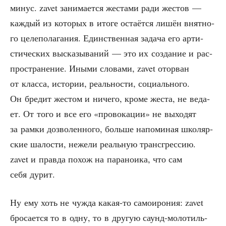
минус. zavet зани­ма­ет­ся жеста­ми ради жестов —
каж­дый из кото­рых в ито­ге оста­ёт­ся лишён внят­но­
го целе­по­ла­га­ния. Един­ствен­ная зада­ча его арти­
сти­че­ских выска­зы­ва­ний — это их созда­ние и рас­
про­стра­не­ние. Ины­ми сло­ва­ми, zavet ото­рван
от клас­са, исто­рии, реаль­но­сти, соци­аль­но­го.
Он бре­дит жестом и ниче­го, кро­ме жеста, не веда­
ет. От того и все его «про­во­ка­ции» не выхо­дят
за рам­ки доз­во­лен­но­го, боль­ше напо­ми­ная шко­ляр­
ские шало­сти, неже­ли реаль­ную транс­грес­сию.
zavet и прав­да похож на пара­но­и­ка, что сам
себя дурит.
Ну ему хоть не чуж­да какая-то само­иро­ния: zavet
бро­са­ет­ся то в одну, то в дру­гую саунд-моло­тиль­