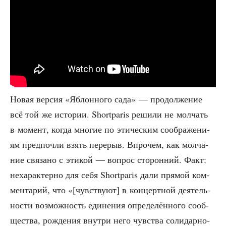
Новая вер­сия «Яблон­но­го сада» — про­дол­же­ние
всё той же исто­рии. Shortparis реши­ли не мол­чать
в момент, когда мно­гие по эти­че­ским сооб­ра­же­ни­
ям пред­по­чли взять пере­рыв. Впро­чем, как мол­ча­
ние свя­за­но с эти­кой — вопрос сто­рон­ний. Факт:
неха­рак­тер­но для себя Shortparis дали пря­мой ком­
мен­та­рий, что «[чув­ству­ют] в кон­церт­ной дея­тель­
но­сти воз­мож­ность еди­не­ния опре­де­лён­но­го сооб­
ще­ства, рож­де­ния внут­ри него чув­ства соли­дар­но­