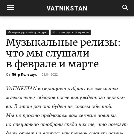
VATNIKSTAN
История русской культуры
История русской музыки
Музыкальные релизы:
что мы слушали
в феврале и марте
От
Пётр Полещук
-
01.04.2022
VATNIKSTAN воз­вра­ща­ет руб­ри­ку еже­ме­сяч­ных
музы­каль­ных обзо­ров после вынуж­ден­но­го пере­ры­
ва. В этот раз она будет не совсем обыч­ной.
Мы не про­сто пред­ла­га­ем вам све­жие новин­ки,
но спе­ци­аль­но ото­бра­ли сре­ди них те, что помо­гут
дать ответ на вопрос: как теперь ста­нет раз­ви­