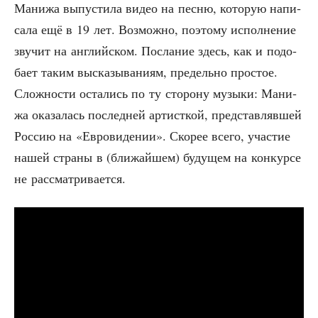
Мани­жа выпу­сти­ла видео на пес­ню, кото­рую напи­
са­ла ещё в 19 лет. Воз­мож­но, поэто­му испол­не­ние
зву­чит на англий­ском. Посла­ние здесь, как и подо­
ба­ет таким выска­зы­ва­ни­ям, пре­дель­но про­стое.
Слож­но­сти оста­лись по ту сто­ро­ну музы­ки: Мани­
жа ока­за­лась послед­ней артист­кой, пред­став­ляв­шей
Рос­сию на «Евро­ви­де­нии». Ско­рее все­го, уча­стие
нашей стра­ны в (бли­жай­шем) буду­щем на кон­кур­се
не рассматривается.