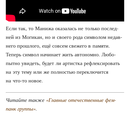
Если так, то Мани­жа ока­за­лась не толь­ко послед­
ней из Моги­кан, но и сво­е­го рода сим­во­лом недав­
не­го про­шло­го, ещё совсем све­же­го в памя­ти.
Теперь сим­вол начи­на­ет жить авто­ном­но. Любо­
пыт­но уви­деть, будет ли артист­ка рефлек­си­ро­вать
на эту тему или же пол­но­стью пере­клю­чит­ся
на что-то новое.
Читай­те так­же
«Глав­ные оте­че­ствен­ные фем-
панк груп­пы»
.