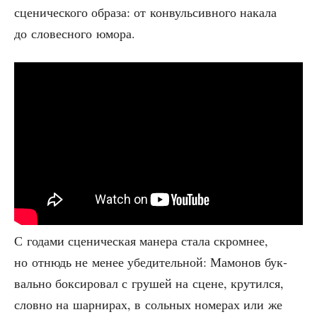
сце­ни­че­ско­го обра­за: от кон­вуль­сив­но­го нака­ла
до сло­вес­но­го юмора.
С года­ми сце­ни­че­ская мане­ра ста­ла скром­нее,
но отнюдь не менее убе­ди­тель­ной: Мамо­нов бук­
валь­но бок­си­ро­вал с гру­шей на сцене, кру­тил­ся,
слов­но на шар­ни­рах, в соль­ных номе­рах или же