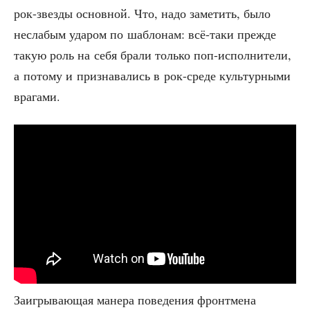
рок-звез­ды основ­ной. Что, надо заме­тить, было
несла­бым уда­ром по шаб­ло­нам: всё-таки преж­де
такую роль на себя бра­ли толь­ко поп-испол­ни­те­ли,
а пото­му и при­зна­ва­лись в рок-сре­де куль­тур­ны­ми
врагами.
Заиг­ры­ва­ю­щая мане­ра пове­де­ния фронт­ме­на