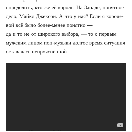
опре­де­лить, кто же её король. На Запа­де, понят­ное
дело, Май­кл Джек­сон. А что у нас? Если с коро­ле­
вой всё было более-менее понят­но —
да и то не от широ­ко­го выбо­ра, — то с пер­вым
муж­ским лицом поп-музы­ки дол­гое вре­мя ситу­а­ция
оста­ва­лась непрояснённой.