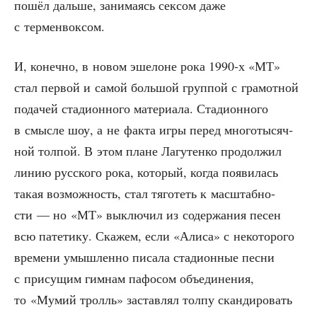
пошёл даль­ше, зани­ма­ясь сек­сом даже
с терменвоксом.
И, конеч­но, в новом эше­лоне рока 1990‑х «МТ»
стал пер­вой и самой боль­шой груп­пой с гра­мот­ной
пода­чей ста­ди­он­но­го мате­ри­а­ла. Ста­ди­он­но­го
в смыс­ле шоу, а не фак­та игры перед мно­го­ты­сяч­
ной тол­пой. В этом плане Лагу­тен­ко про­дол­жил
линию рус­ско­го рока, кото­рый, когда появи­лась
такая воз­мож­ность, стал тяго­теть к мас­штаб­но­
сти — но «МТ» выклю­чил из содер­жа­ния песен
всю пате­ти­ку. Ска­жем, если «Али­са» с неко­то­ро­го
вре­ме­ни умыш­лен­но писа­ла ста­ди­он­ные пес­ни
с при­су­щим гим­нам пафо­сом объ­еди­не­ния,
то «Мумий тролль» застав­лял тол­пу скан­ди­ро­вать