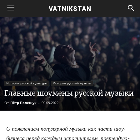
VATNIKSTAN
История русской культуры
История русской музыки
Главные шоумены русской музыки
От
Пётр Полещук
-
09.09.2022
С появ­ле­ни­ем попу­ляр­ной музы­ки как части шоу-
биз­не­са перед каж­дым испол­ни­те­лем, пре­тен­ду­ю­