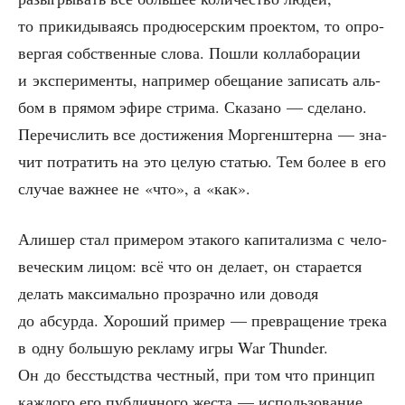
то при­ки­ды­ва­ясь про­дю­сер­ским про­ек­том, то опро­
вер­гая соб­ствен­ные сло­ва. Пошли кол­ла­бо­ра­ции
и экс­пе­ри­мен­ты, напри­мер обе­ща­ние запи­сать аль­
бом в пря­мом эфи­ре стри­ма. Ска­за­но — сде­ла­но.
Пере­чис­лить все дости­же­ния Мор­ген­штер­на — зна­
чит потра­тить на это целую ста­тью. Тем более в его
слу­чае важ­нее не «что», а «как».
Али­шер стал при­ме­ром эта­ко­го капи­та­лиз­ма с чело­
ве­че­ским лицом: всё что он дела­ет, он ста­ра­ет­ся
делать мак­си­маль­но про­зрач­но или дово­дя
до абсур­да. Хоро­ший при­мер — пре­вра­ще­ние тре­ка
в одну боль­шую рекла­му игры War Thunder.
Он до бес­стыд­ства чест­ный, при том что прин­цип
каж­до­го его пуб­лич­но­го жеста — исполь­зо­ва­ние