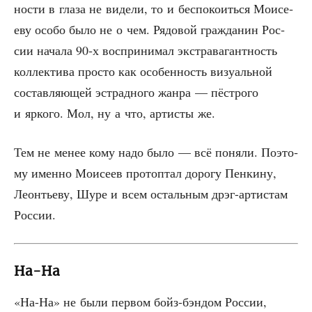
но­сти в гла­за не виде­ли, то и бес­по­ко­ить­ся Мои­се­
е­ву осо­бо было не о чем. Рядо­вой граж­да­нин Рос­
сии нача­ла 90‑х вос­при­ни­мал экс­тра­ва­гант­ность
кол­лек­ти­ва про­сто как осо­бен­ность визу­аль­ной
состав­ля­ю­щей эст­рад­но­го жан­ра — пёст­ро­го
и ярко­го. Мол, ну а что, арти­сты же.
Тем не менее кому надо было — всё поня­ли. Поэто­
му имен­но Мои­се­ев про­топ­тал доро­гу Пен­ки­ну,
Леон­тье­ву, Шуре и всем осталь­ным дрэг-арти­стам
России.
На-На
«На-На» не были пер­вом бойз-бэн­дом Рос­сии,