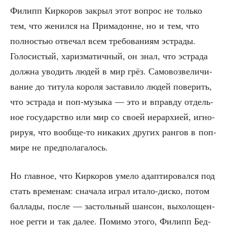
Филипп Кир­ко­ров закрыл этот вопрос не толь­ко
тем, что женил­ся на При­ма­донне, но и тем, что
пол­но­стью отве­чал всем тре­бо­ва­ни­ям эст­ра­ды.
Голо­си­стый, хариз­ма­тич­ный, он знал, что эст­ра­да
долж­на уво­дить людей в мир грёз. Само­воз­ве­ли­чи­
ва­ние до титу­ла коро­ля заста­ви­ло людей пове­рить,
что эст­ра­да и поп-музы­ка — это и вправ­ду отдель­
ное госу­дар­ство или мир со сво­ей иерар­хи­ей, игно­
ри­руя, что вооб­ще-то ника­ких дру­гих ран­гов в поп-
мире не предполагалось.
Но глав­ное, что Кир­ко­ров уме­ло адап­ти­ро­вал­ся под
стать вре­ме­нам: сна­ча­ла играл ита­ло-дис­ко, потом
бал­ла­ды, после — застоль­ный шан­сон, выхо­ло­щен­
ное рег­ги и так далее. Поми­мо это­го, Филипп Бед­