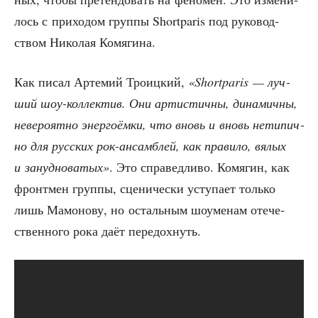
лось с при­хо­дом груп­пы Shortparis под руко­вод­
ством Нико­лая Комягина.
Как писал Арте­мий Тро­иц­кий,
«Shortparis — луч­
ший шоу-кол­лек­тив. Они арти­стич­ны, дина­мич­ны,
неве­ро­ят­но энер­го­ём­ки, что вновь и вновь нети­пич­
но для рус­ских рок-ансам­блей, как пра­ви­ло, вялых
и зануд­но­ва­тых»
. Это спра­вед­ли­во. Комя­гин, как
фронт­мен груп­пы, сце­ни­че­ски усту­па­ет толь­ко
лишь Мамо­но­ву, но осталь­ным шоуме­нам оте­че­
ствен­но­го рока даёт передохнуть.