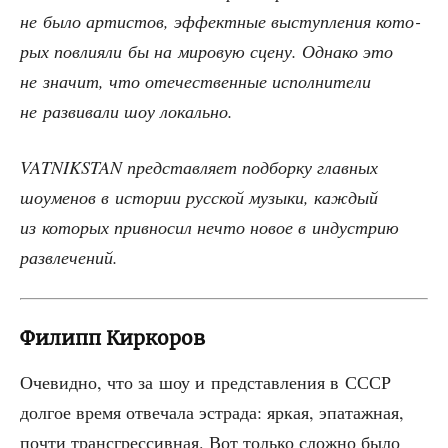
не было арти­стов, эффект­ные выступ­ле­ния кото­
рых повли­я­ли бы на миро­вую сце­ну. Одна­ко это
не зна­чит, что оте­че­ствен­ные испол­ни­те­ли
не раз­ви­ва­ли шоу локально.
VATNIKSTAN пред­став­ля­ет под­бор­ку глав­ных
шоуме­нов в исто­рии рус­ской музы­ки, каж­дый
из кото­рых при­вно­сил нечто новое в инду­стрию
развлечений.
Филипп Киркоров
Оче­вид­но, что за шоу и пред­став­ле­ния в СССР
дол­гое вре­мя отве­ча­ла эст­ра­да: яркая, эпа­таж­ная,
почти транс­грес­сив­ная. Вот толь­ко слож­но было