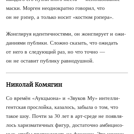
мас­ки. Мор­ген неод­но­крат­но гово­рил, что
он не рэпер, а толь­ко носит «костюм рэпера».
Жон­гли­руя иден­тич­но­стя­ми, он жон­гли­ру­ет и ожи­
да­ни­я­ми пуб­ли­ки. Слож­но ска­зать, что ожи­дать
от него в сле­ду­ю­щий раз, но что точ­но —
он не оста­вит пуб­ли­ку равнодушной.
Николай Комягин
Со вре­мён «Аук­цы­о­на» и «Зву­ков Му» интел­ли­
гент­ская про­слой­ка, каза­лось, забы­ла о том, что
такое шоу. Почти за 30 лет в арт-сре­де не появ­ля­
лось хариз­ма­тич­ных фигур, доста­точ­но амби­ци­оз­
ных, что­бы пре­тен­до­вать на фено­мен. Это изме­ни­