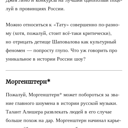
луй в про­вин­ци­ях России.
Мож­но отно­сить­ся к «Тату» совер­шен­но по-раз­но­
му (хотя, пожа­луй, сто­ит всё-таки кри­ти­че­ски),
но отри­цать дети­ще Шапо­ва­ло­ва как куль­тур­ный
фено­мен — попро­сту глу­по. Что уж гово­рить про
уни­каль­ное в исто­рии Рос­сии шоу?
Моргенштерн*
Пожа­луй, Мор­ген­штерн* может побо­роть­ся за зва­
ние глав­но­го шоуме­на в исто­рии рус­ской музы­ки.
Талант Али­ше­ра раз­вле­кать людей в его слу­чае
боль­ше похож на дар. Мор­ген­штерн начи­нал карье­