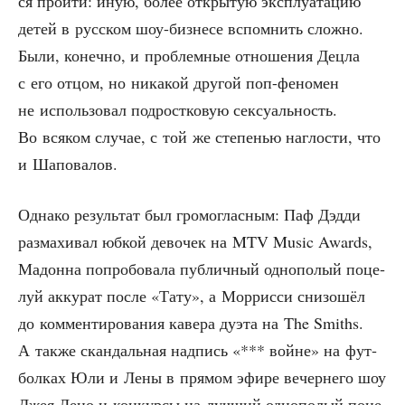
ся прой­ти: иную, более откры­тую экс­плу­а­та­цию
детей в рус­ском шоу-биз­не­се вспом­нить слож­но.
Были, конеч­но, и про­блем­ные отно­ше­ния Дец­ла
с его отцом, но ника­кой дру­гой поп-фено­мен
не исполь­зо­вал под­рост­ко­вую сек­су­аль­ность.
Во вся­ком слу­чае, с той же сте­пе­нью наг­ло­сти, что
и Шаповалов.
Одна­ко резуль­тат был гро­мо­глас­ным: Паф Дэд­ди
раз­ма­хи­вал юбкой дево­чек на MTV Music Awards,
Мадон­на попро­бо­ва­ла пуб­лич­ный одно­по­лый поце­
луй акку­рат после «Тату», а Мор­рис­си сни­зо­шёл
до ком­мен­ти­ро­ва­ния каве­ра дуэ­та на The Smiths.
А так­же скан­даль­ная над­пись «*** войне» на фут­
бол­ках Юли и Лены в пря­мом эфи­ре вечер­не­го шоу
Джея Лено и кон­кур­сы на луч­ший одно­по­лый поце­