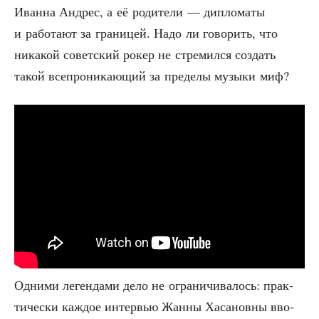
Иван­на Андрес, а её роди­те­ли — дипло­ма­ты
и рабо­та­ют за гра­ни­цей. Надо ли гово­рить, что
ника­кой совет­ский рокер не стре­мил­ся создать
такой все­про­ни­ка­ю­щий за пре­де­лы музы­ки миф?
Одни­ми леген­да­ми дело не огра­ни­чи­ва­лось: прак­
ти­че­ски каж­дое интер­вью Жан­ны Хаса­нов­ны вво­