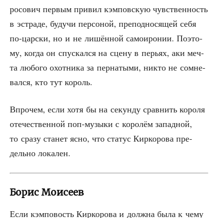
ро­со­вич пер­вым при­вил кэм­пов­скую чув­ствен­ность
в эст­ра­де, будучи пер­со­ной, пре­под­но­ся­щей себя
по-цар­ски, но и не лишён­ной само­иро­нии. Поэто­
му, когда он спус­кал­ся на сце­ну в перьях, аки меч­
та любо­го охот­ни­ка за пер­на­ты­ми, никто не сомне­
вал­ся, кто тут король.
Впро­чем, если хотя бы на секун­ду срав­нить коро­ля
оте­че­ствен­ной поп-музы­ки с коро­лём запад­ной,
то сра­зу ста­нет ясно, что ста­тус Кир­ко­ро­ва пре­
дель­но локален.
Борис Моисеев
Если кэм­по­вость Кир­ко­ро­ва и долж­на была к чему