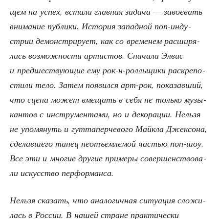
щем на успех, вста­ла глав­ная зада­ча — заво­е­вать
вни­ма­ние пуб­ли­ки. Исто­рия запад­ной поп-инду­
стрии демон­стри­ру­ет, как со вре­ме­нем рас­ши­ря­
лись воз­мож­но­сти арти­стов. Сна­ча­ла Элвис
и пред­ше­ству­ю­щие ему рок-н-ролль­щи­ки рас­кре­по­
сти­ли тело. Затем появил­ся арт-рок, пока­зав­ший,
что сце­на может вме­щать в себя не толь­ко музы­
кан­тов с инстру­мен­та­ми, но и деко­ра­ции. Нель­зя
не упо­мя­нуть и гут­та­пер­че­во­го Майк­ла Джек­со­на,
сде­лав­ше­го танец неотъ­ем­ле­мой частью поп-шоу.
Все эти и мно­гие дру­гие при­ме­ры совер­шен­ство­ва­
ли искус­ство перформанса.
Нель­зя ска­зать, что ана­ло­гич­ная ситу­а­ция сло­жи­
лась в Рос­сии. В нашей стране прак­ти­че­ски