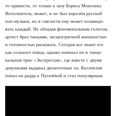
то при­ве­сти, то толь­ко к шоу Бори­са Мои­се­е­ва.
Испол­ни­тель, может, и не был коро­лём рус­ской
поп-музы­ки, но в сме­ло­сти ему может поза­ви­до­
вать каж­дый. Не обла­дая фено­ме­наль­ным голо­сом,
артист брал тан­ца­ми, экс­цен­трич­ной внеш­но­стью
и готов­но­стью рис­ко­вать. Сего­дня все зна­ют его
как соль­но­го пев­ца, одна­ко начи­нал он в тан­це­
валь­ном трио «Экс­прес­сия», где вме­сте с дву­мя
девуш­ка­ми выда­вал дис­ко­теч­ные па. Кол­лек­тив
попал на радар к Пуга­чё­вой и стал популярным.