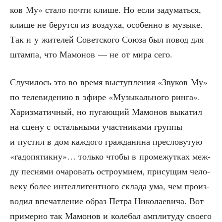
ков Му» ста­ло почти кли­ше. Но если заду­мать­ся,
кли­ше не берут­ся из воз­ду­ха, осо­бен­но в музы­ке.
Так и у жите­лей Совет­ско­го Сою­за был повод для
штам­па, что Мамо­нов — не от мира сего.
Слу­чи­лось это во вре­мя выступ­ле­ния «Зву­ков Му»
по теле­ви­де­нию в эфи­ре «Музы­каль­но­го рин­га».
Хариз­ма­тич­ный, но пуга­ю­щий Мамо­нов выка­тил
на сце­ну с осталь­ны­ми участ­ни­ка­ми груп­пы
и пустил в дом каж­до­го граж­да­ни­на пре­сло­ву­тую
«гадо­пя­тикну»… толь­ко что­бы в про­ме­жут­ках меж­
ду пес­ня­ми оча­ро­вать ост­ро­уми­ем, при­су­щим чело­
ве­ку более интел­ли­гент­но­го скла­да ума, чем про­из­
во­дил впе­чат­ле­ние образ Пет­ра Нико­ла­е­ви­ча. Вот
при­мер­но так Мамо­нов и коле­бал ампли­ту­ду сво­е­го