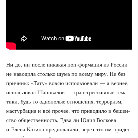
Ни до, ни после ника­кая поп-фор­ма­ция из Рос­сии
не наво­ди­ла столь­ко шума по все­му миру. Не без
при­чи­ны: «Тату» вовсю исполь­зо­ва­ли — а вер­нее,
исполь­зо­вал Шапо­ва­лов — транс­грес­сив­ные тема­
ти­ки, будь то одно­по­лые отно­ше­ния, тер­ро­ризм,
мастур­ба­ция и всё про­чее, что при­во­ди­ло в бешен­
ство обще­ствен­ность. Едва ли Юлия Вол­ко­ва
и Еле­на Кати­на пред­по­ла­га­ли, через что им при­дёт­