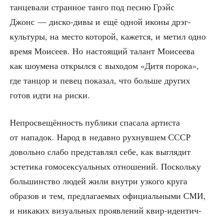
тан­це­ва­ли стран­ное тан­го под пес­ню Грэйс
Джонс — дис­ко-дивы и ещё одной ико­ны дрэг-
куль­ту­ры, на место кото­рой, кажет­ся, и метил одно
вре­мя Мои­се­ев. Но насто­я­щий талант Мои­се­е­ва
как шоуме­на открыл­ся с выхо­дом «Дитя поро­ка»,
где тан­цор и певец пока­зал, что боль­ше дру­гих
готов идти на риски.
Непро­све­щён­ность пуб­ли­ки спа­са­ла арти­ста
от напа­док. Народ в недав­но рух­нув­шем СССР
доволь­но сла­бо пред­став­лял себе, как выгля­дит
эсте­ти­ка гомо­сек­су­аль­ных отно­ше­ний. Посколь­ку
боль­шин­ство людей жили внут­ри узко­го кру­га
обра­зов и тем, пред­ла­га­е­мых офи­ци­аль­ны­ми СМИ,
и ника­ких визу­аль­ных про­яв­ле­ний квир-иден­тич­