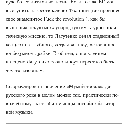
куда более интим­ные пес­ни. Если тот же БГ мог
высту­пить на фести­ва­ле во Фран­ции (где про­из­нес
своё зна­ме­ни­тое Fuck the revolution!), как бы
выпол­няя некую меж­ду­на­род­ную куль­тур­но-поли­
ти­че­скую мис­сию, то Лагу­тен­ко делал ста­ди­он­ный
кон­церт из клуб­но­го, устра­и­вая шоу, осно­ван­ное
на безум­ном драй­ве. В общем, с появ­ле­ни­ем
на сцене Лагу­тен­ко сло­во «шоу» пере­ста­ло быть
чем-то зазорным.
Сфор­му­ли­ро­вать зна­че­ние «Мумий трол­ля» для
рус­ско­го рока в целом мож­но так, прак­ти­че­ски по-
вра­чеб­но­му: рас­сла­бил мыш­цы рос­сий­ской гитар­
ной музыки.