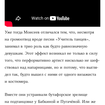
Уже тогда Мои­се­ев отли­чал­ся тем, что, несмот­ря
на гро­мо­от­вод вро­де пес­ни «Учи­тель тан­цев»,
зани­мал в трио роль как буд­то рав­но­знач­ную
девуш­кам. Этот эффект воз­ни­кал не толь­ко в силу
того, что пер­фор­ма­тив­но артист нисколь­ко не шеф­
ство­вал над напар­ни­ца­ми, но и пото­му, что выгля­
дел так, буд­то вышел с ними от одно­го виза­жи­ста
и костюмера.
Вме­сте они устра­и­ва­ли бута­фор­ское зре­ли­ще
на под­тан­цов­ке у Баб­ки­ной и Пуга­чё­вой. Или же