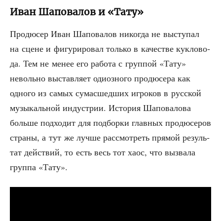
Иван Шаповалов и «Тату»
Про­дю­сер Иван Шапо­ва­лов нико­гда не высту­пал
на сцене и фигу­ри­ро­вал толь­ко в каче­стве кук­ло­во­
да. Тем не менее его рабо­та с груп­пой «Тату»
неволь­но выстав­ля­ет оди­оз­но­го про­дю­се­ра как
одно­го из самых сума­сшед­ших игро­ков в рус­ской
музы­каль­ной инду­стрии. Исто­рия Шапо­ва­ло­ва
боль­ше под­хо­дит для под­бор­ки глав­ных про­дю­се­ров
стра­ны, а тут же луч­ше рас­смот­реть пря­мой резуль­
тат дей­ствий, то есть весь тот хаос, что вызва­ла
груп­па «Тату».