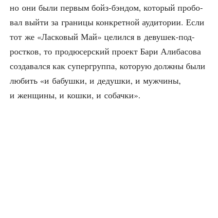
но они были пер­вым бойз-бэн­дом, кото­рый про­бо­
вал вый­ти за гра­ни­цы кон­крет­ной ауди­то­рии. Если
тот же «Лас­ко­вый Май» целил­ся в деву­шек-под­
рост­ков, то про­дю­сер­ский про­ект Бари Али­ба­со­ва
созда­вал­ся как супер­груп­па, кото­рую долж­ны были
любить «и бабуш­ки, и дедуш­ки, и муж­чи­ны,
и жен­щи­ны, и кош­ки, и собачки».