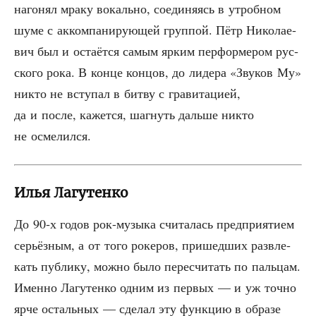
наго­нял мра­ку вокаль­но, соеди­ня­ясь в утроб­ном
шуме с акком­па­ни­ру­ю­щей груп­пой. Пётр Нико­ла­е­
вич был и оста­ёт­ся самым ярким пер­фор­ме­ром рус­
ско­го рока. В кон­це кон­цов, до лиде­ра «Зву­ков Му»
никто не всту­пал в бит­ву с гра­ви­та­ци­ей,
да и после, кажет­ся, шаг­нуть даль­ше никто
не осмелился.
Илья Лагутенко
До 90‑х годов рок-музы­ка счи­та­лась пред­при­я­ти­ем
серьёз­ным, а от того роке­ров, при­шед­ших раз­вле­
кать пуб­ли­ку, мож­но было пере­счи­тать по паль­цам.
Имен­но Лагу­тен­ко одним из пер­вых — и уж точ­но
ярче осталь­ных — сде­лал эту функ­цию в обра­зе