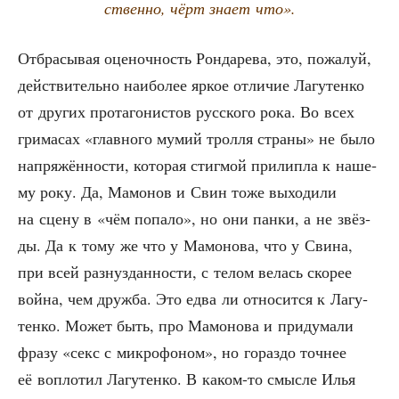
ствен­но, чёрт зна­ет что».
Отбра­сы­вая оце­ноч­ность Рон­да­ре­ва, это, пожа­луй,
дей­стви­тель­но наи­бо­лее яркое отли­чие Лагу­тен­ко
от дру­гих про­та­го­ни­стов рус­ско­го рока. Во всех
гри­ма­сах «глав­но­го мумий трол­ля стра­ны» не было
напря­жён­но­сти, кото­рая стиг­мой при­лип­ла к наше­
му року. Да, Мамо­нов и Свин тоже выхо­ди­ли
на сце­ну в «чём попа­ло», но они пан­ки, а не звёз­
ды. Да к тому же что у Мамо­но­ва, что у Сви­на,
при всей раз­нуз­дан­но­сти, с телом велась ско­рее
вой­на, чем друж­ба. Это едва ли отно­сит­ся к Лагу­
тен­ко. Может быть, про Мамо­но­ва и при­ду­ма­ли
фра­зу «секс с мик­ро­фо­ном», но гораз­до точ­нее
её вопло­тил Лагу­тен­ко. В каком-то смыс­ле Илья