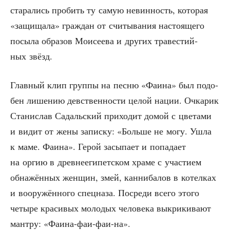
ста­ра­лись про­бить ту самую невин­ность, кото­рая
«защи­ща­ла» граж­дан от счи­ты­ва­ния насто­я­ще­го
посы­ла обра­зов Мои­се­е­ва и дру­гих тра­ве­стий­
ных звёзд.
Глав­ный клип груп­пы на пес­ню «Фаи­на» был подо­
бен лише­нию дев­ствен­но­сти целой нации. Очка­рик
Ста­ни­слав Садаль­ский при­хо­дит домой с цве­та­ми
и видит от жены запис­ку: «Боль­ше не могу. Ушла
к маме. Фаи­на». Герой засы­па­ет и попа­да­ет
на оргию в древ­не­еги­пет­ском хра­ме с уча­сти­ем
обна­жён­ных жен­щин, змей, кан­ни­ба­лов в котел­ках
и воору­жён­но­го спец­на­за. Посре­ди все­го это­го
четы­ре кра­си­вых моло­дых чело­ве­ка выкри­ки­ва­ют
ман­тру: «Фаи­на-фаи-фаи-на».