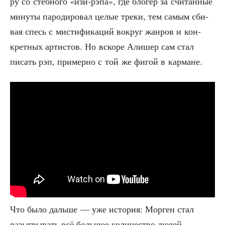
ру со стёб­но­го «изи-рэпа», где бло­гер за счи­тан­ные
мину­ты паро­ди­ро­вал целые тре­ки, тем самым сби­
вая спесь с мисти­фи­ка­ций вокруг жан­ров и кон­
крет­ных арти­стов. Но вско­ре Али­шер сам стал
писать рэп, при­мер­но с той же фигой в кармане.
Что было даль­ше — уже исто­рия: Мор­ген стал
разыг­ры­вать всё боль­шее коли­че­ство людей,