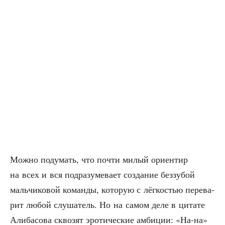
Мож­но поду­мать, что почти милый ори­ен­тир
на всех и вся под­ра­зу­ме­ва­ет созда­ние без­зу­бой
маль­чи­ко­вой коман­ды, кото­рую с лёг­ко­стью пере­ва­
рит любой слу­ша­тель. Но на самом деле в цита­те
Али­ба­со­ва скво­зят эро­ти­че­ские амби­ции: «На-на»