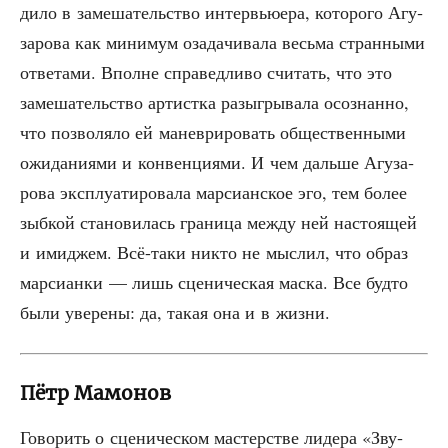
ди­ло в заме­ша­тель­ство интер­вью­е­ра, кото­ро­го Агу­
за­ро­ва как мини­мум оза­да­чи­ва­ла весь­ма стран­ны­ми
отве­та­ми. Вполне спра­вед­ли­во счи­тать, что это
заме­ша­тель­ство артист­ка разыг­ры­ва­ла осо­знан­но,
что поз­во­ля­ло ей манев­ри­ро­вать обще­ствен­ны­ми
ожи­да­ни­я­ми и кон­вен­ци­я­ми. И чем даль­ше Агу­за­
ро­ва экс­плу­а­ти­ро­ва­ла мар­си­ан­ское эго, тем более
зыб­кой ста­но­ви­лась гра­ни­ца меж­ду ней насто­я­щей
и ими­джем. Всё-таки никто не мыс­лил, что образ
мар­си­ан­ки — лишь сце­ни­че­ская мас­ка. Все буд­то
были уве­ре­ны: да, такая она и в жизни.
Пётр Мамонов
Гово­рить о сце­ни­че­ском мастер­стве лиде­ра «Зву­