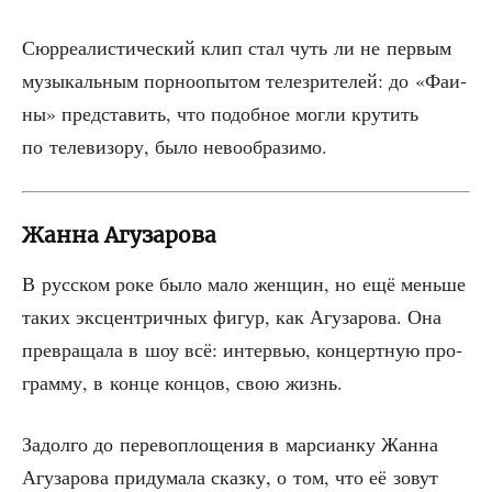
Сюр­ре­а­ли­сти­че­ский клип стал чуть ли не пер­вым
музы­каль­ным пор­но­опы­том теле­зри­те­лей: до «Фаи­
ны» пред­ста­вить, что подоб­ное мог­ли кру­тить
по теле­ви­зо­ру, было невообразимо.
Жанна Агузарова
В рус­ском роке было мало жен­щин, но ещё мень­ше
таких экс­цен­трич­ных фигур, как Агу­за­ро­ва. Она
пре­вра­ща­ла в шоу всё: интер­вью, кон­церт­ную про­
грам­му, в кон­це кон­цов, свою жизнь.
Задол­го до пере­во­пло­ще­ния в мар­си­ан­ку Жан­на
Агу­за­ро­ва при­ду­ма­ла сказ­ку, о том, что её зовут