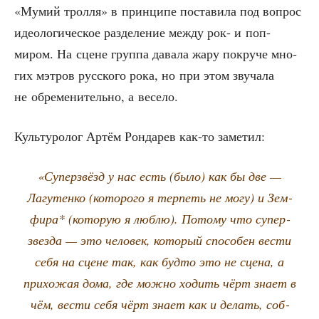
«Мумий трол­ля» в прин­ци­пе поста­ви­ла под вопрос
идео­ло­ги­че­ское раз­де­ле­ние меж­ду рок- и поп-
миром. На сцене груп­па дава­ла жару покру­че мно­
гих мэтров рус­ско­го рока, но при этом зву­ча­ла
не обре­ме­ни­тель­но, а весело.
Куль­ту­ро­лог Артём Рон­да­рев как-то заметил:
«Супер­звёзд у нас есть (было) как бы две —
Лагу­тен­ко (кото­ро­го я тер­петь не могу) и Зем­
фи­ра* (кото­рую я люб­лю). Пото­му что супер­
звез­да — это чело­век, кото­рый спо­со­бен вести
себя на сцене так, как буд­то это не сце­на, а
при­хо­жая дома, где мож­но ходить чёрт зна­ет в
чём, вести себя чёрт зна­ет как и делать, соб­