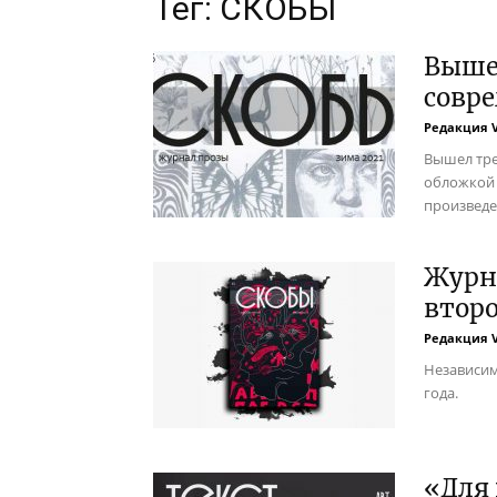
Тег: СКОБЫ
Выше
совр
Редакция 
Вышел тре
обложкой 
произведе
Журн
втор
Редакция 
Независим
года.
«Для 