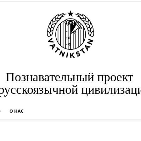
Познавательный проект
 русскоязычной цивилизац
О
О НАС