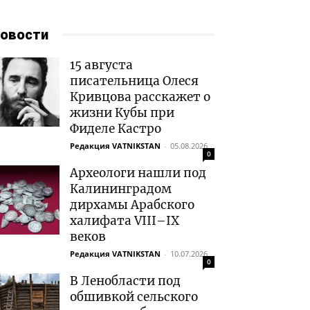
овости
15 августа
писательница Олеся
Кривцова расскажет о
жизни Кубы при
Фиделе Кастро
Редакция VATNIKSTAN
-
05.08.2026
0
Археологи нашли под
Калининградом
дирхамы Арабского
халифата VIII–IX
веков
Редакция VATNIKSTAN
-
10.07.2026
0
В Ленобласти под
обшивкой сельского