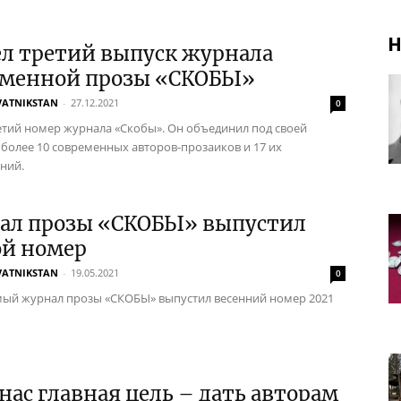
Н
л третий выпуск журнала
еменной прозы «СКОБЫ»
VATNIKSTAN
-
27.12.2021
0
тий номер журнала «Скобы». ​Он объединил под своей
более 10 современных авторов-прозаиков и 17 их
ний.
ал прозы «СКОБЫ» выпустил
ой номер
VATNIKSTAN
-
19.05.2021
0
ый журнал прозы «СКОБЫ» выпустил весенний номер 2021
нас главная цель – дать авторам