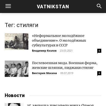
VATNIKSTAN
Тег: стиляги
«Неформальное молодёжное
объединение». О молодёжных
субкультурах в СССР
Владимир Козлов
-
23.03.2021
0
Послевоенная мода. Военная форма,
женские шляпки, пиджаки стиляг
Виктория Мокина
-
09.07.2019
0
Новости
15 августа писательница Олеся