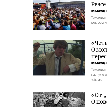
Peace
Владимир 
Текстовая
рок-фестив
«Четы
О мо
пере
Владимир 
Текстовая
плану» о 
«Игла».
«От 
О пов