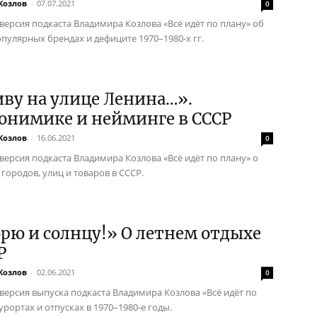
Козлов
-
07.07.2021
0
 версия подкаста Владимира Козлова «Всё идёт по плану» об
опулярных брендах и дефиците 1970–1980-х гг.
ву на улице Ленина…».
онимике и нейминге в СССР
Козлов
-
16.06.2021
0
 версия подкаста Владимира Козлова «Всё идёт по плану» о
городов, улиц и товаров в СССР.
рю и солнцу!» О летнем отдыхе
Р
Козлов
-
02.06.2021
0
 версия выпуска подкаста Владимира Козлова «Всё идёт по
урортах и отпусках в 1970–1980-е годы.