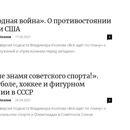
одная война». О противостоянии
 и США
Козлов
-
17.05.2021
0
 версия подкаста Владимира Козлова «Всё идёт по плану» о
ружений и «преклонении перед западом».
 знамя советского спорта!».
боле, хоккее и фигурном
ии в СССР
Козлов
-
26.04.2021
0
 версия подкаста Владимира Козлова «Всё идёт по плану» о
нальном спорте и Олимпиадах в Советском Союзе.