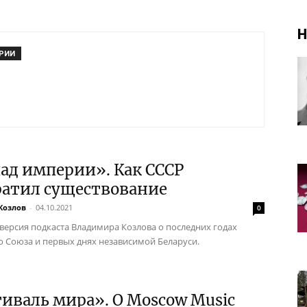
Н
РИИ
ад империи». Как СССР
ратил существование
Козлов
-
04.10.2021
0
 версия подкаста Владимира Козлова о последних годах
о Союза и первых днях независимой Беларуси.
иваль мира». О Moscow Music