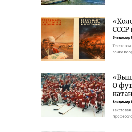
«Хол
СССР
Владимир 
Текстовая
гонке воо
«Выше
О фут
катан
Владимир 
Текстовая
профессио