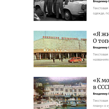
Владимир 
Текстовая
одежде, п
«Я жи
О топ
Владимир 
Текстовая
названиях 
«К мо
в ССС
Владимир 
Текстовая
плану» о к