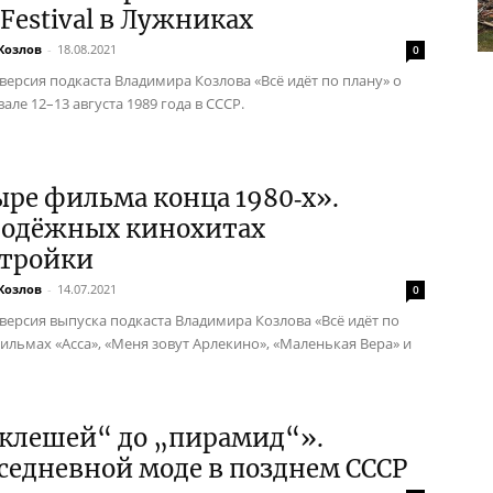
 Festival в Лужниках
Козлов
-
18.08.2021
0
 версия подкаста Владимира Козлова «Всё идёт по плану» о
але 12–13 августа 1989 года в СССР.
ре фильма конца 1980‑х».
лодёжных кинохитах
стройки
Козлов
-
14.07.2021
0
 версия выпуска подкаста Владимира Козлова «Всё идёт по
фильмах «Асса», «Меня зовут Арлекино», «Маленькая Вера» и
„клешей“ до „пирамид“».
седневной моде в позднем СССР