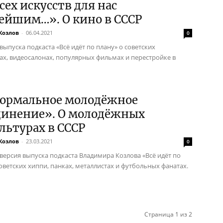
сех искусств для нас
ейшим…». О кино в СССР
Козлов
-
06.04.2021
0
выпуска подкаста «Всё идёт по плану» о советских
ах, видеосалонах, популярных фильмах и перестройке в
ормальное молодёжное
динение». О молодёжных
льтурах в СССР
Козлов
-
23.03.2021
0
 версия выпуска подкаста Владимира Козлова «Всё идёт по
советских хиппи, панках, металлистах и футбольных фанатах.
Страница 1 из 2