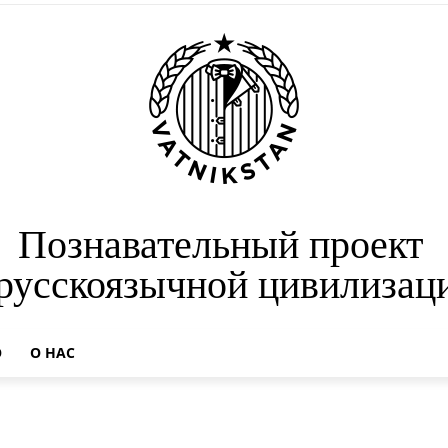
Познавательный проект
 русскоязычной цивилизац
О
О НАС