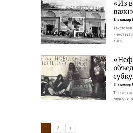
«Из в
важн
Владимир 
Текстовая 
кинотеатр
кино.
«Неф
объе
субку
Владимир 
Текстовая
плану» о 
1
2