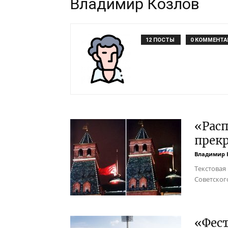
Владимир Козлов
12 ПОСТЫ
0 КОММЕНТА
«Расп
прек
Владимир 
Текстовая
Советског
«Фест