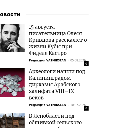
овости
15 августа
писательница Олеся
Кривцова расскажет о
жизни Кубы при
Фиделе Кастро
Редакция VATNIKSTAN
-
05.08.2026
0
Археологи нашли под
Калининградом
дирхамы Арабского
халифата VIII–IX
веков
Редакция VATNIKSTAN
-
10.07.2026
0
В Ленобласти под
обшивкой сельского