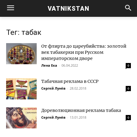
VATNIKSTAN
Тег: табак
От флирта до цареубийства: золотой
век табакерки при Русском
императорском дворе
Лена Ека
-
06.04.2022
0
Табачная реклама в СССР
Сергей Лунёв
-
28.02.2018
0
Дореволюционная реклама табака
Сергей Лунёв
-
13.01.2018
0