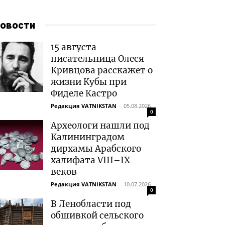
овости
15 августа
писательница Олеся
Кривцова расскажет о
жизни Кубы при
Фиделе Кастро
Редакция VATNIKSTAN
-
05.08.2026
0
Археологи нашли под
Калининградом
дирхамы Арабского
халифата VIII–IX
веков
Редакция VATNIKSTAN
-
10.07.2026
0
В Ленобласти под
обшивкой сельского