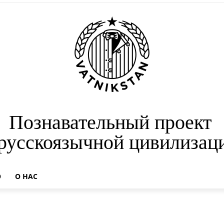
Познавательный проект
 русскоязычной цивилизац
О
О НАС