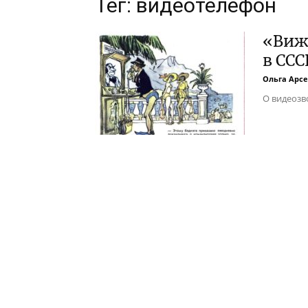
Тег: видеотелефон
«Вижу
в ССС
Ольга Арс
О видеозво