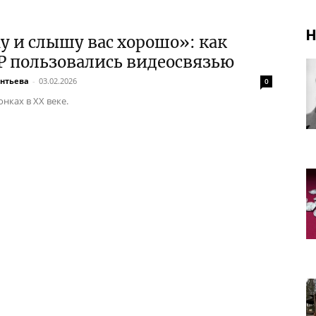
Н
 и слышу вас хорошо»: как
Р пользовались видеосвязью
ентьева
-
03.02.2026
0
нках в XX веке.