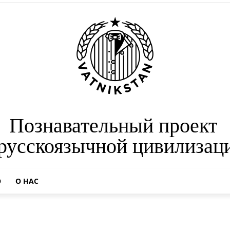
Познавательный проект
 русскоязычной цивилизац
О
О НАС