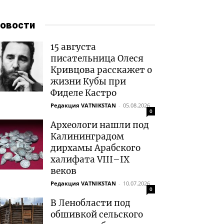
овости
15 августа
писательница Олеся
Кривцова расскажет о
жизни Кубы при
Фиделе Кастро
Редакция VATNIKSTAN
-
05.08.2026
0
Археологи нашли под
Калининградом
дирхамы Арабского
халифата VIII–IX
веков
Редакция VATNIKSTAN
-
10.07.2026
0
В Ленобласти под
обшивкой сельского