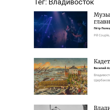
Тег: Владивосток
Музык
главн
Пётр Поле
Pill Coupl
Кадет
Василий А
Владивост
Щербаков
Влад