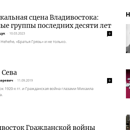
Н
альная сцена Владивостока:
ые группы последних десяти лет
щук
-
10.03.2023
0
e, Hehehe, «Братья Грязь» и не только.
 Сева
заревич
-
11.09.2019
0
ок 1920-х гг. и Гражданская война глазами Михаила
а.
ивосток Гражданской войны