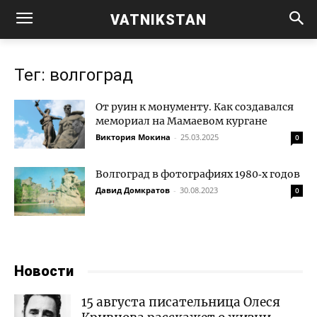
VATNIKSTAN
Тег: волгоград
От руин к монументу. Как создавался
мемориал на Мамаевом кургане
Виктория Мокина
-
25.03.2025
0
Волгоград в фотографиях 1980‑х годов
Давид Домкратов
-
30.08.2023
0
Новости
15 августа писательница Олеся