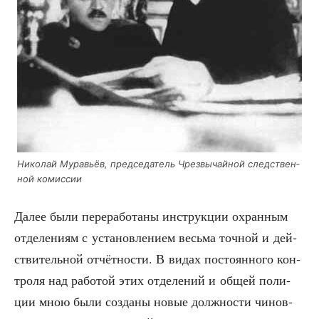
Нико­лай Мура­вьёв, пред­се­да­тель Чрез­вы­чай­ной след­ствен­
ной комиссии
Далее были пере­ра­бо­та­ны инструк­ции охран­ным
отде­ле­ни­ям с уста­нов­ле­ни­ем весь­ма точ­ной и дей­
стви­тель­ной отчёт­но­сти. В видах посто­ян­но­го кон­
тро­ля над рабо­той этих отде­ле­ний и общей поли­
ции мною были созда­ны новые долж­но­сти чинов­