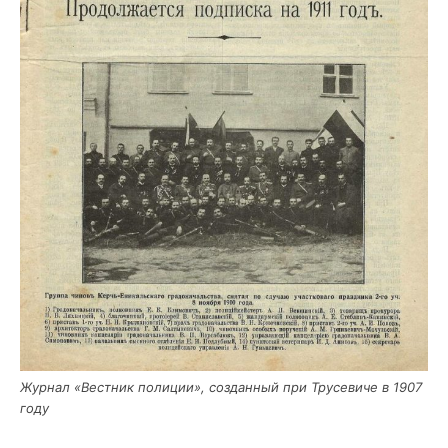
Жур­нал «Вест­ник поли­ции», создан­ный при Тру­се­ви­че в 1907
году