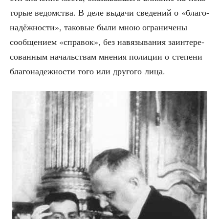
то­рые ведом­ства. В деле выда­чи све­де­ний о «бла­го­
на­дёж­но­сти», тако­вые были мною огра­ни­че­ны
сооб­ще­ни­ем «спра­вок», без навя­зы­ва­ния заин­те­ре­
со­ван­ным началь­ствам мне­ния поли­ции о сте­пе­ни
бла­го­на­деж­но­сти того или дру­го­го лица.