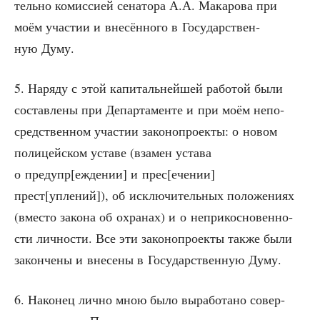
тель­но комис­си­ей сена­то­ра А.А. Мака­ро­ва при
моём уча­стии и вне­сён­но­го в Госу­дар­ствен­
ную Думу.
5. Наря­ду с этой капи­таль­ней­шей рабо­той были
состав­ле­ны при Депар­та­мен­те и при моём непо­
сред­ствен­ном уча­стии зако­но­про­ек­ты: о новом
поли­цей­ском уста­ве (вза­мен уста­ва
о предупр[еждении] и прес[ечении]
прест[уплений]), об исклю­чи­тель­ных поло­же­ни­ях
(вме­сто зако­на об охра­нах) и о непри­кос­но­вен­но­
сти лич­но­сти. Все эти зако­но­про­ек­ты так­же были
закон­че­ны и вне­се­ны в Госу­дар­ствен­ную Думу.
6. Нако­нец лич­но мною было выра­бо­та­но совер­