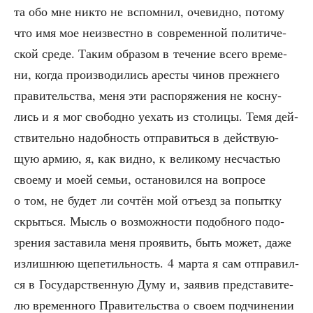
та обо мне никто не вспом­нил, оче­вид­но, пото­му
что имя мое неиз­вест­но в совре­мен­ной поли­ти­че­
ской сре­де. Таким обра­зом в тече­ние все­го вре­ме­
ни, когда про­из­во­ди­лись аре­сты чинов преж­не­го
пра­ви­тель­ства, меня эти рас­по­ря­же­ния не кос­ну­
лись и я мог сво­бод­но уехать из сто­ли­цы. Темя дей­
стви­тель­но надоб­ность отпра­вить­ся в дей­ству­ю­
щую армию, я, как вид­но, к вели­ко­му несча­стью
сво­е­му и моей семьи, оста­но­вил­ся на вопро­се
о том, не будет ли сочтён мой отъ­езд за попыт­ку
скрыть­ся. Мысль о воз­мож­но­сти подоб­но­го подо­
зре­ния заста­ви­ла меня про­явить, быть может, даже
излиш­нюю щепе­тиль­ность. 4 мар­та я сам отпра­вил­
ся в Госу­дар­ствен­ную Думу и, заявив пред­ста­ви­те­
лю вре­мен­но­го Пра­ви­тель­ства о сво­ем под­чи­не­нии