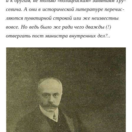
и к дру­гим, не толь­ко «поли­цей­ским» заня­ти­ям Тру­
се­ви­ча. А они в исто­ри­че­ской лите­ра­ту­ре пере­чис­
ля­ют­ся пунк­тир­ной стро­кой или же неиз­вест­ны
вовсе. Но ведь было же ради чего два­жды (!)
отвер­гать пост мини­стра внут­рен­них дел?..