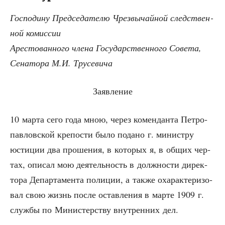
Гос­по­ди­ну Пред­се­да­те­лю Чрез­вы­чай­ной след­ствен­
ной комиссии
Аре­сто­ван­но­го чле­на Госу­дар­ствен­но­го Совета,
Сена­то­ра М.И. Трусевича
Заяв­ле­ние
10 мар­та сего года мною, через комен­дан­та Пет­ро­
пав­лов­ской кре­по­сти было пода­но г. мини­стру
юсти­ции два про­ше­ния, в кото­рых я, в общих чер­
тах, опи­сал мою дея­тель­ность в долж­но­сти дирек­
то­ра Депар­та­мен­та поли­ции, а так­же оха­рак­те­ри­зо­
вал свою жизнь после остав­ле­ния в мар­те 1909 г.
служ­бы по Мини­стер­ству внут­рен­них дел.