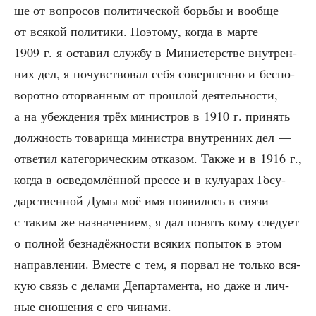
ше от вопро­сов поли­ти­че­ской борь­бы и вооб­ще
от вся­кой поли­ти­ки. Поэто­му, когда в мар­те
1909 г. я оста­вил служ­бу в Мини­стер­стве внут­рен­
них дел, я почув­ство­вал себя совер­шен­но и бес­по­
во­рот­но ото­рван­ным от про­шлой дея­тель­но­сти,
а на убеж­де­ния трёх мини­стров в 1910 г. при­нять
долж­ность това­ри­ща мини­стра внут­рен­них дел —
отве­тил кате­го­ри­че­ским отка­зом. Так­же и в 1916 г.,
когда в осве­дом­лён­ной прес­се и в кулу­а­рах Госу­
дар­ствен­ной Думы моё имя появи­лось в свя­зи
с таким же назна­че­ни­ем, я дал понять кому сле­ду­ет
о пол­ной без­на­дёж­но­сти вся­ких попы­ток в этом
направ­ле­нии. Вме­сте с тем, я порвал не толь­ко вся­
кую связь с дела­ми Депар­та­мен­та, но даже и лич­
ные сно­ше­ния с его чинами.