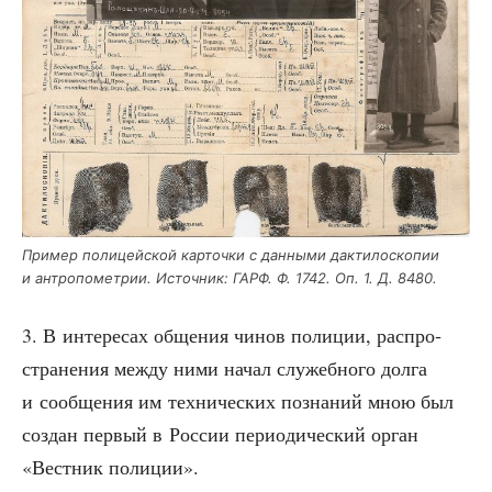
При­мер поли­цей­ской кар­точ­ки с дан­ны­ми дак­ти­ло­ско­пии
и антро­по­мет­рии. Источ­ник: ГАРФ. Ф. 1742. Оп. 1. Д. 8480.
3. В инте­ре­сах обще­ния чинов поли­ции, рас­про­
стра­не­ния меж­ду ними начал слу­жеб­но­го дол­га
и сооб­ще­ния им тех­ни­че­ских позна­ний мною был
создан пер­вый в Рос­сии пери­о­ди­че­ский орган
«Вест­ник полиции».