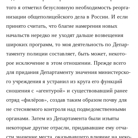
того я отме­тил без­услов­ную необ­хо­ди­мость реор­га­
ни­за­ции обще­по­ли­цей­ско­го дела в Рос­сии. И если
при­ня­то счи­тать, что бла­гие наме­ре­ния новых
начальств неред­ко не ухо­дят даль­ше воз­ве­ще­ния
широ­ких про­грамм, то моя дея­тель­ность по Депар­
та­мен­ту поли­ции состав­ля­ет, быть может, неко­то­
рое исклю­че­ние в этом отно­ше­нии. Преж­де все­го
для при­да­ния Депар­та­мен­ту зна­че­ния мини­стер­ско­
го учре­жде­ния я устра­нил из кру­га его функ­ций
сно­ше­ния с «аген­ту­рой» и суще­ство­вав­ший ранее
отряд «филё­ров», создав таким обра­зом поч­ву для
не стес­ня­е­мо­го кон­тро­ля над под­ве­дом­ствен­ны­ми
орга­на­ми. Затем из Депар­та­мен­та были изъ­яты
неко­то­рые дру­гие отрас­ли, при­да­вав­шие ему отча­
сти зна­че­ние места, ока­зы­вав­ше­го вли­я­ние на неко­