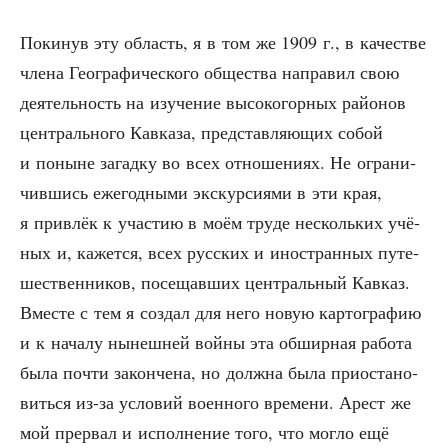
Поки­нув эту область, я в том же 1909 г., в каче­стве
чле­на Гео­гра­фи­че­ско­го обще­ства напра­вил свою
дея­тель­ность на изу­че­ние высо­ко­гор­ных рай­о­нов
цен­траль­но­го Кав­ка­за, пред­став­ля­ю­щих собой
и поныне загад­ку во всех отно­ше­ни­ях. Не огра­ни­
чив­шись еже­год­ны­ми экс­кур­си­я­ми в эти края,
я при­влёк к уча­стию в моём тру­де несколь­ких учё­
ных и, кажет­ся, всех рус­ских и ино­стран­ных путе­
ше­ствен­ни­ков, посе­щав­ших цен­траль­ный Кав­каз.
Вме­сте с тем я создал для него новую кар­то­гра­фию
и к нача­лу нынеш­ней вой­ны эта обшир­ная рабо­та
была почти закон­че­на, но долж­на была при­оста­но­
вить­ся из-за усло­вий воен­но­го вре­ме­ни. Арест же
мой пре­рвал и испол­не­ние того, что мог­ло ещё