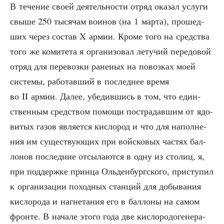
В тече­ние сво­ей дея­тель­но­сти отряд ока­зал услу­ги
свы­ше 250 тыся­чам вои­нов (на 1 мар­та), про­шед­
ших через состав X армии. Кро­ме того на сред­ства
того же коми­те­та я орга­ни­зо­вал лету­чий пере­до­вой
отряд для пере­воз­ки ране­ных на повоз­ках моей
систе­мы, рабо­тав­ший в послед­нее вре­мя
во II армии. Далее, убе­див­шись в том, что един­
ствен­ным сред­ством помо­щи постра­дав­шим от ядо­
ви­тых газов явля­ет­ся кис­ло­род и что для напол­не­
ния им суще­ству­ю­щих при вой­ско­вых частях бал­
ло­нов послед­ние отсы­ла­ют­ся в одну из сто­лиц, я,
при под­держ­ке прин­ца Оль­ден­бург­ско­го, при­сту­пил
к орга­ни­за­ции поход­ных стан­ций для добы­ва­ния
кис­ло­ро­да и нагне­та­ния его в бал­ло­ны на самом
фрон­те. В нача­ле это­го года две кис­ло­ро­до­ге­не­ра­