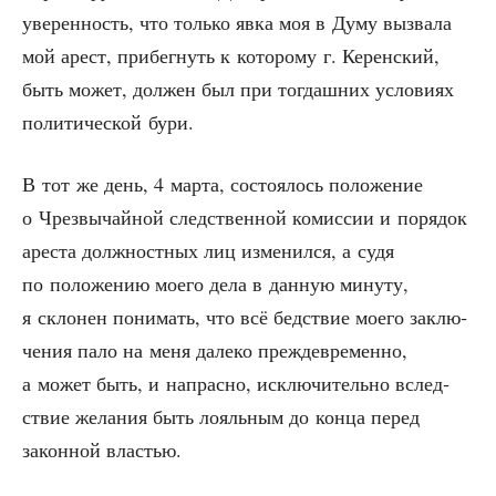
уве­рен­ность, что толь­ко явка моя в Думу вызва­ла
мой арест, при­бег­нуть к кото­ро­му г. Керен­ский,
быть может, дол­жен был при тогдаш­них усло­ви­ях
поли­ти­че­ской бури.
В тот же день, 4 мар­та, состо­я­лось поло­же­ние
о Чрез­вы­чай­ной след­ствен­ной комис­сии и поря­док
аре­ста долж­ност­ных лиц изме­нил­ся, а судя
по поло­же­нию мое­го дела в дан­ную мину­ту,
я скло­нен пони­мать, что всё бед­ствие мое­го заклю­
че­ния пало на меня дале­ко преж­де­вре­мен­но,
а может быть, и напрас­но, исклю­чи­тель­но вслед­
ствие жела­ния быть лояль­ным до кон­ца перед
закон­ной властью.