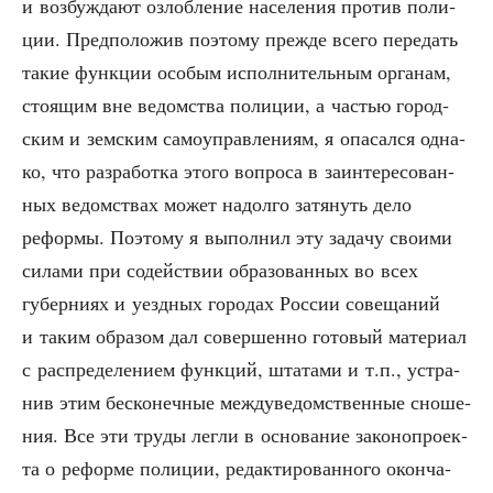
и воз­буж­да­ют озлоб­ле­ние насе­ле­ния про­тив поли­
ции. Пред­по­ло­жив поэто­му преж­де все­го пере­дать
такие функ­ции осо­бым испол­ни­тель­ным орга­нам,
сто­я­щим вне ведом­ства поли­ции, а частью город­
ским и зем­ским само­управ­ле­ни­ям, я опа­сал­ся одна­
ко, что раз­ра­бот­ка это­го вопро­са в заин­те­ре­со­ван­
ных ведом­ствах может надол­го затя­нуть дело
рефор­мы. Поэто­му я выпол­нил эту зада­чу сво­и­ми
сила­ми при содей­ствии обра­зо­ван­ных во всех
губер­ни­ях и уезд­ных горо­дах Рос­сии сове­ща­ний
и таким обра­зом дал совер­шен­но гото­вый мате­ри­ал
с рас­пре­де­ле­ни­ем функ­ций, шта­та­ми и т.п., устра­
нив этим бес­ко­неч­ные меж­ду­ве­дом­ствен­ные сно­ше­
ния. Все эти тру­ды лег­ли в осно­ва­ние зако­но­про­ек­
та о рефор­ме поли­ции, редак­ти­ро­ван­но­го окон­ча­