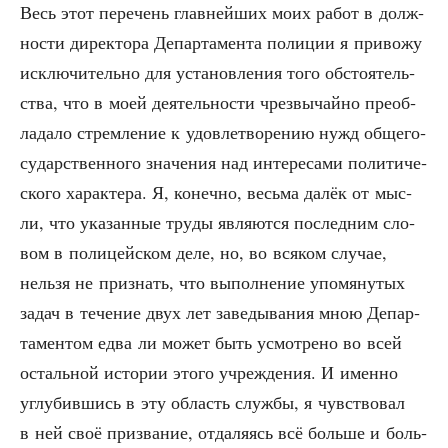
Весь этот пере­чень глав­ней­ших моих работ в долж­
но­сти дирек­то­ра Депар­та­мен­та поли­ции я при­во­жу
исклю­чи­тель­но для уста­нов­ле­ния того обсто­я­тель­
ства, что в моей дея­тель­но­сти чрез­вы­чай­но пре­об­
ла­да­ло стрем­ле­ние к удо­вле­тво­ре­нию нужд обще­го­
су­дар­ствен­но­го зна­че­ния над инте­ре­са­ми поли­ти­че­
ско­го харак­те­ра. Я, конеч­но, весь­ма далёк от мыс­
ли, что ука­зан­ные тру­ды явля­ют­ся послед­ним сло­
вом в поли­цей­ском деле, но, во вся­ком слу­чае,
нель­зя не при­знать, что выпол­не­ние упо­мя­ну­тых
задач в тече­ние двух лет заве­ды­ва­ния мною Депар­
та­мен­том едва ли может быть усмот­ре­но во всей
осталь­ной исто­рии это­го учре­жде­ния. И имен­но
углу­бив­шись в эту область служ­бы, я чув­ство­вал
в ней своё при­зва­ние, отда­ля­ясь всё боль­ше и боль­