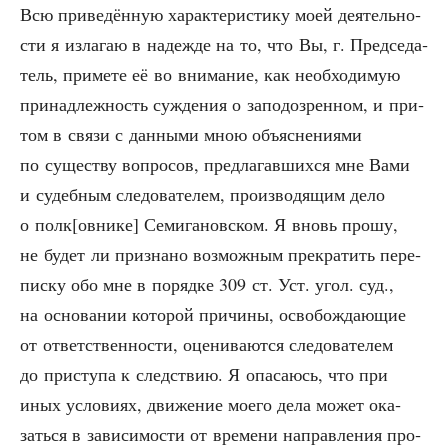
Всю при­ве­дён­ную харак­те­ри­сти­ку моей дея­тель­но­
сти я изла­гаю в надеж­де на то, что Вы, г. Пред­се­да­
тель, при­ме­те её во вни­ма­ние, как необ­хо­ди­мую
при­над­леж­ность суж­де­ния о запо­до­зрен­ном, и при­
том в свя­зи с дан­ны­ми мною объ­яс­не­ни­я­ми
по суще­ству вопро­сов, пред­ла­гав­ших­ся мне Вами
и судеб­ным сле­до­ва­те­лем, про­из­во­дя­щим дело
о полк[овнике] Семи­га­нов­ском. Я вновь про­шу,
не будет ли при­зна­но воз­мож­ным пре­кра­тить пере­
пис­ку обо мне в поряд­ке 309 ст. Уст. угол. суд.,
на осно­ва­нии кото­рой при­чи­ны, осво­бож­да­ю­щие
от ответ­ствен­но­сти, оце­ни­ва­ют­ся сле­до­ва­те­лем
до при­сту­па к след­ствию. Я опа­са­юсь, что при
иных усло­ви­ях, дви­же­ние мое­го дела может ока­
зать­ся в зави­си­мо­сти от вре­ме­ни направ­ле­ния про­