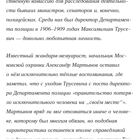
ствен­ную комис­сию для рас­сле­до­ва­ния дея­тель­но­
сти быв­ших мини­стров, сена­то­ров и, конеч­но,
поли­цей­ских. Сре­ди них был дирек­тор Депар­та­мен­
та поли­ции в 1906–1909 годах Мак­си­ми­ли­ан Тру­се­
вич — доволь­но любо­пыт­ная личность.
Извест­ный жан­дарм-мему­а­рист, началь­ник Мос­
ков­ской охран­ки Алек­сандр Мар­ты­нов оста­вил
о нём исклю­чи­тель­но тёп­лые вос­по­ми­на­ния, где
заме­тил, что с ухо­дом Тру­се­ви­ча с поста дирек­то­
ра Депар­та­мен­та поли­ции «пра­ви­тель­ство поте­ря­
ло исклю­чи­тель­но­го чело­ве­ка на „сво­ём месте“».
Мар­ты­нов вряд ли мог ото­звать­ся ина­че о чело­ве­
ке, кото­ро­му был мно­гим обя­зан, но подоб­ная
харак­те­ри­сти­ка оста­нет­ся вполне спра­вед­ли­вой