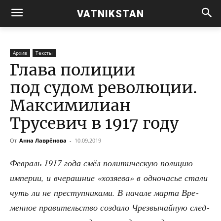
VATNIKSTAN
Архив
Тексты
Глава полиции
под судом революции.
Максимилиан
Трусевич в 1917 году
От
Анна Лаврёнова
-
10.09.2019
Фев­раль 1917 года смёл поли­ти­че­скую поли­цию
импе­рии, и вче­раш­ние «хозя­е­ва» в одно­ча­сье ста­ли
чуть ли не пре­ступ­ни­ка­ми. В нача­ле мар­та Вре­
мен­ное пра­ви­тель­ство созда­ло Чрез­вы­чай­ную след­