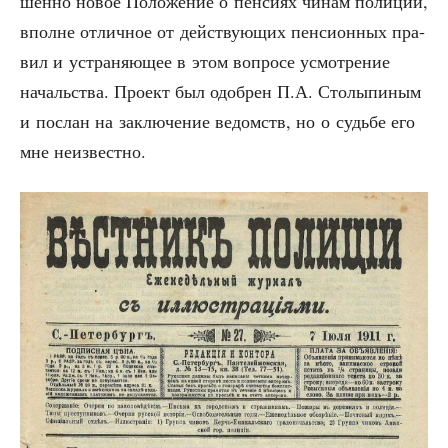
шен­но новое Поло­же­ние о пен­си­ях чинам поли­ции,
вполне отлич­ное от дей­ству­ю­щих пен­си­он­ных пра­
вил и устра­ня­ю­щее в этом вопро­се усмот­ре­ние
началь­ства. Про­ект был одоб­рен П.А. Сто­лы­пи­ным
и послан на заклю­че­ние ведомств, но о судь­бе его
мне неизвестно.