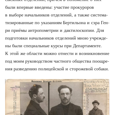
были впер­вые вве­де­ны: уча­стие про­ку­ро­ров
в выбо­ре началь­ни­ков отде­ле­ний, а так­же систе­ма­
ти­зи­ро­ван­ные по ука­за­ни­ям Бер­ти­льо­на и сэра Ген­
ри при­ё­мы антро­по­мет­рии и дак­ти­ло­ско­пии. Для
под­го­тов­ки началь­ни­ков отде­ле­ний мною учре­жде­
ны были спе­ци­аль­ные кур­сы при Депар­та­мен­те.
К этой же обла­сти мож­но отне­сти и воз­ник­но­ве­ние
под моим руко­вод­ством част­но­го обще­ства поощ­ре­
ния раз­ве­де­нию поли­цей­ской и сто­ро­же­вой собаки.