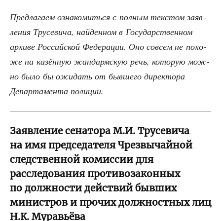
Пред­ла­га­ем озна­ко­мить­ся с пол­ным тек­стом заяв­
ле­ния Тру­се­ви­ча, най­ден­ном в Госу­дар­ствен­ном
архи­ве Рос­сий­ской Феде­ра­ции. Оно совсем не похо­
же на казён­ную жан­дарм­скую речь, кото­рую мож­
но было бы ожи­дать от быв­ше­го дирек­то­ра
Депар­та­мен­та полиции.
Заявление сенатора М.И. Трусевича
на имя председателя Чрезвычайной
следственной комиссии для
расследования противозаконных
по должности действий бывших
министров и прочих должностных лиц
Н.К. Муравьёва