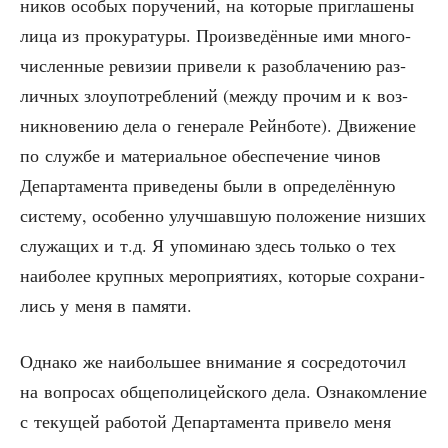
ни­ков осо­бых пору­че­ний, на кото­рые при­гла­ше­ны
лица из про­ку­ра­ту­ры. Про­из­ве­дён­ные ими мно­го­
чис­лен­ные реви­зии при­ве­ли к раз­об­ла­че­нию раз­
лич­ных зло­упо­треб­ле­ний (меж­ду про­чим и к воз­
ник­но­ве­нию дела о гене­ра­ле Рейн­бо­те). Дви­же­ние
по служ­бе и мате­ри­аль­ное обес­пе­че­ние чинов
Депар­та­мен­та при­ве­де­ны были в опре­де­лён­ную
систе­му, осо­бен­но улуч­шав­шую поло­же­ние низ­ших
слу­жа­щих и т.д. Я упо­ми­наю здесь толь­ко о тех
наи­бо­лее круп­ных меро­при­я­ти­ях, кото­рые сохра­ни­
лись у меня в памяти.
Одна­ко же наи­боль­шее вни­ма­ние я сосре­до­то­чил
на вопро­сах обще­по­ли­цей­ско­го дела. Озна­ком­ле­ние
с теку­щей рабо­той Депар­та­мен­та при­ве­ло меня