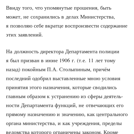
Вви­ду того, что упо­мя­ну­тые про­ше­ния, быть
может, не сохра­ни­лись в делах Мини­стер­ства,
я поз­во­ляю себе вкрат­це вос­про­из­ве­сти содер­жа­ние
этих заявлений.
На долж­ность дирек­то­ра Депар­та­мен­та поли­ции
я был при­зван в июне 1906 г. (т.е. 11 лет тому
назад) покой­ным П.А. Сто­лы­пи­ным, при­чём
послед­ний одоб­рил выстав­лен­ные мною усло­вия
при­ня­тия это­го назна­че­ния, кото­рые сво­ди­лись
глав­ным обра­зом к устра­не­нию из сфе­ры дея­тель­
но­сти Депар­та­мен­та функ­ций, не отве­ча­ю­щих его
пря­мо­му назна­че­нию и зна­че­нию, как цен­траль­но­го
орга­на мини­стер­ства, и как учре­жде­ния, пре­де­лы
ведом­ства кото­ро­го огра­ни­че­ны зако­ном. Кро­ме