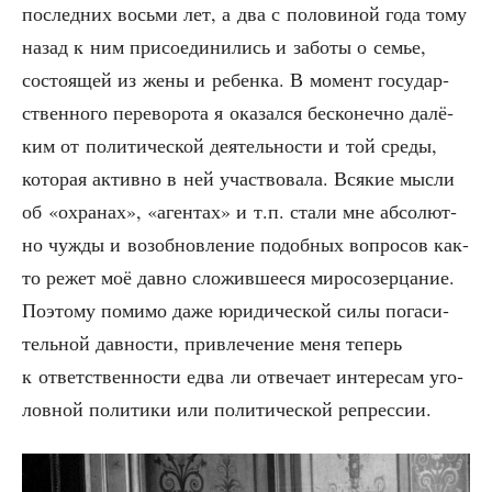
послед­них вось­ми лет, а два с поло­ви­ной года тому
назад к ним при­со­еди­ни­лись и забо­ты о семье,
состо­я­щей из жены и ребен­ка. В момент госу­дар­
ствен­но­го пере­во­ро­та я ока­зал­ся бес­ко­неч­но далё­
ким от поли­ти­че­ской дея­тель­но­сти и той сре­ды,
кото­рая актив­но в ней участ­во­ва­ла. Вся­кие мыс­ли
об «охра­нах», «аген­тах» и т.п. ста­ли мне абсо­лют­
но чуж­ды и воз­об­нов­ле­ние подоб­ных вопро­сов как-
то режет моё дав­но сло­жив­ше­е­ся миро­со­зер­ца­ние.
Поэто­му поми­мо даже юри­ди­че­ской силы пога­си­
тель­ной дав­но­сти, при­вле­че­ние меня теперь
к ответ­ствен­но­сти едва ли отве­ча­ет инте­ре­сам уго­
лов­ной поли­ти­ки или поли­ти­че­ской репрессии.