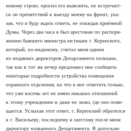
ново­му строю, про­сил его выяс­нить, не встре­ча­ет­
ся ли пре­пят­ствий к выез­ду мое­му на фронт, ука­
зав, что я буду ждать отве­та, не поки­дая при­ём­ной
Думы. Через два часа я был аре­сто­ван по рас­по­ря­
же­нию быв­ше­го мини­стра юсти­ции г. Керен­ско­го,
кото­рый, по-види­мо­му, счи­тал меня одним
из недав­них дирек­то­ров Депар­та­мен­та поли­ции,
так как в тот же вечер пред­ло­жил мне сооб­щить
неко­то­рые подроб­но­сти устрой­ства поме­ще­ния
охран­но­го отде­ле­ния, на что я мог отве­тить толь­ко,
что уже восемь лет не имею ника­ких отно­ше­ний
к это­му учре­жде­нию и даже не знаю, где оно поме­
ща­ет­ся. Услы­хав этот ответ, г. Керен­ский обра­тил­ся
к г. Васи­лье­ву, послед­не­му и шесто­му после меня
дирек­то­ру назван­но­го Депар­та­мен­та. Я допус­каю