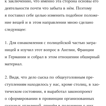
к заклю­че­нию, что имен­но эта сто­ро­на осно­вы его
дея­тель­но­сти почти что забы­та в нём. Поэто­му
я поста­вил себе целью изме­нить подоб­ное поло­же­
ние вещей и в этом направ­ле­нии мною сде­ла­но
следующее:
1. Для озна­ком­ле­ния с поли­цей­ской частью загра­
ни­цей я изу­чил этот вопрос в Англии, Фран­ции
и Гер­ма­нии и собрал в этом отно­ше­нии обшир­ный
материал.
2. Видя, что дело сыс­ка по обще­уго­лов­ным пре­
ступ­ле­ни­ям нахо­ди­лось у нас, кро­ме сто­лиц, в хао­
ти­че­ском состо­я­нии, я выра­бо­тал зако­но­про­ект
о сфор­ми­ро­ва­нии в про­вин­ции орга­ни­зо­ван­ных
сыск­ных отде­ле­ний, при­чём в поло­же­ние о них