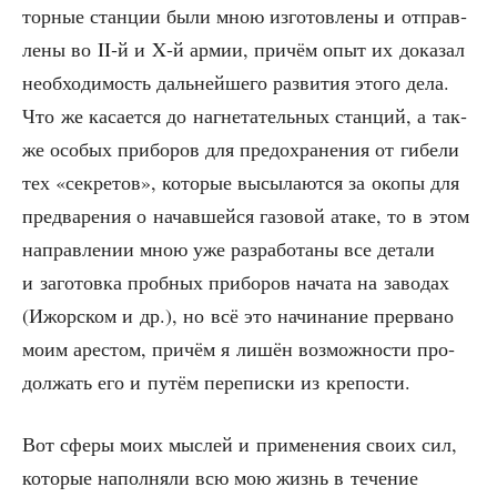
тор­ные стан­ции были мною изго­тов­ле­ны и отправ­
ле­ны во II‑й и X‑й армии, при­чём опыт их дока­зал
необ­хо­ди­мость даль­ней­ше­го раз­ви­тия это­го дела.
Что же каса­ет­ся до нагне­та­тель­ных стан­ций, а так­
же осо­бых при­бо­ров для предо­хра­не­ния от гибе­ли
тех «сек­ре­тов», кото­рые высы­ла­ют­ся за око­пы для
пред­ва­ре­ния о начав­шей­ся газо­вой ата­ке, то в этом
направ­ле­нии мною уже раз­ра­бо­та­ны все дета­ли
и заго­тов­ка проб­ных при­бо­ров нача­та на заво­дах
(Ижор­ском и др.), но всё это начи­на­ние пре­рва­но
моим аре­стом, при­чём я лишён воз­мож­но­сти про­
дол­жать его и путём пере­пис­ки из крепости.
Вот сфе­ры моих мыс­лей и при­ме­не­ния сво­их сил,
кото­рые напол­ня­ли всю мою жизнь в тече­ние