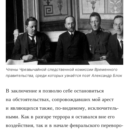
Чле­ны Чрез­вы­чай­ной след­ствен­ной комис­сии Вре­мен­но­го
пра­ви­тель­ства, сре­ди кото­рых узна­ёт­ся поэт Алек­сандр Блок
В заклю­че­ние я поз­во­лю себе оста­но­вить­ся
на обсто­я­тель­ствах, сопро­вож­дав­ших мой арест
и явля­ю­щих­ся так­же, по-види­мо­му, исклю­чи­тель­
ны­ми. Как в раз­га­ре тер­ро­ра я оста­вал­ся вне его
воз­дей­ствия, так и в нача­ле фев­раль­ско­го пере­во­ро­