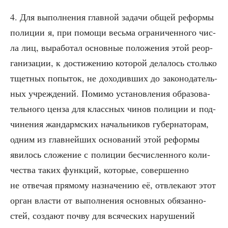
4. Для выпол­не­ния глав­ной зада­чи общей рефор­мы
поли­ции я, при помо­щи весь­ма огра­ни­чен­но­го чис­
ла лиц, выра­бо­тал основ­ные поло­же­ния этой реор­
га­ни­за­ции, к дости­же­нию кото­рой дела­лось столь­ко
тщет­ных попы­ток, не дохо­див­ших до зако­но­да­тель­
ных учре­жде­ний. Поми­мо уста­нов­ле­ния обра­зо­ва­
тель­но­го цен­за для класс­ных чинов поли­ции и под­
чи­не­ния жан­дарм­ских началь­ни­ков губер­на­то­рам,
одним из глав­ней­ших осно­ва­ний этой рефор­мы
яви­лось сло­же­ние с поли­ции бес­чис­лен­но­го коли­
че­ства таких функ­ций, кото­рые, совер­шен­но
не отве­чая пря­мо­му назна­че­нию её, отвле­ка­ют этот
орган вла­сти от выпол­не­ния основ­ных обя­зан­но­
стей, созда­ют поч­ву для вся­че­ских нару­ше­ний