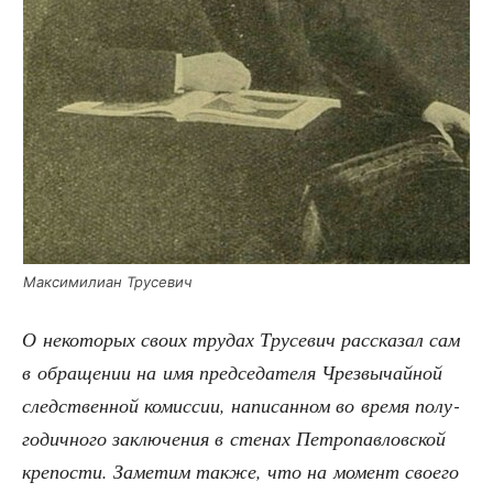
Мак­си­ми­ли­ан Трусевич
О неко­то­рых сво­их тру­дах Тру­се­вич рас­ска­зал сам
в обра­ще­нии на имя пред­се­да­те­ля Чрез­вы­чай­ной
след­ствен­ной комис­сии, напи­сан­ном во вре­мя полу­
го­дич­но­го заклю­че­ния в сте­нах Пет­ро­пав­лов­ской
кре­по­сти. Заме­тим так­же, что на момент сво­е­го