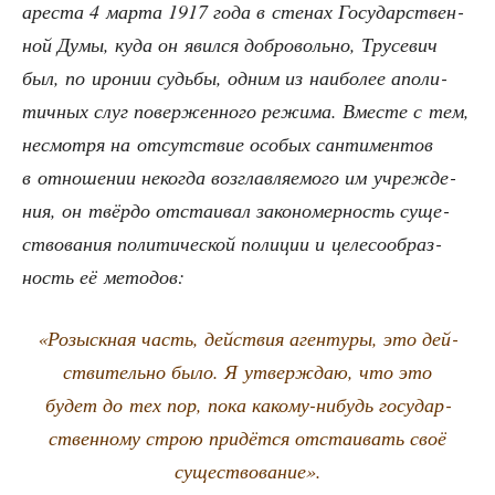
аре­ста 4 мар­та 1917 года в сте­нах Госу­дар­ствен­
ной Думы, куда он явил­ся доб­ро­воль­но, Тру­се­вич
был, по иро­нии судь­бы, одним из наи­бо­лее апо­ли­
тич­ных слуг повер­жен­но­го режи­ма. Вме­сте с тем,
несмот­ря на отсут­ствие осо­бых сан­ти­мен­тов
в отно­ше­нии неко­гда воз­глав­ля­е­мо­го им учре­жде­
ния, он твёр­до отста­и­вал зако­но­мер­ность суще­
ство­ва­ния поли­ти­че­ской поли­ции и целе­со­об­раз­
ность её методов:
«Розыск­ная часть, дей­ствия аген­ту­ры, это дей­
стви­тель­но было. Я утвер­ждаю, что это
будет до тех пор, пока како­му-нибудь госу­дар­
ствен­но­му строю при­дёт­ся отста­и­вать своё
существование».