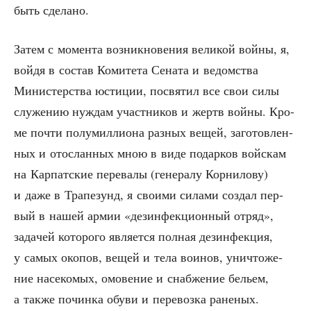
быть сделано.
Затем с момен­та воз­ник­но­ве­ния вели­кой вой­ны, я,
вой­дя в состав Коми­те­та Сена­та и ведом­ства
Мини­стер­ства юсти­ции, посвя­тил все свои силы
слу­же­нию нуж­дам участ­ни­ков и жертв вой­ны. Кро­
ме почти полу­мил­ли­о­на раз­ных вещей, заго­тов­лен­
ных и ото­слан­ных мною в виде подар­ков вой­скам
на Кар­пат­ские пере­ва­лы (гене­ра­лу Кор­ни­ло­ву)
и даже в Тра­пезунд, я сво­и­ми сила­ми создал пер­
вый в нашей армии «дез­ин­фек­ци­он­ный отряд»,
зада­чей кото­ро­го явля­ет­ся пол­ная дез­ин­фек­ция,
у самых око­пов, вещей и тела вои­нов, уни­что­же­
ние насе­ко­мых, омо­ве­ние и снаб­же­ние бельем,
а так­же почин­ка обу­ви и пере­воз­ка ране­ных.