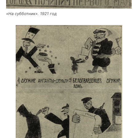
«На суб­бот­ник». 1921 год