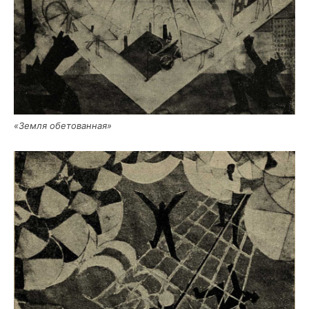
«Зем­ля обетованная»