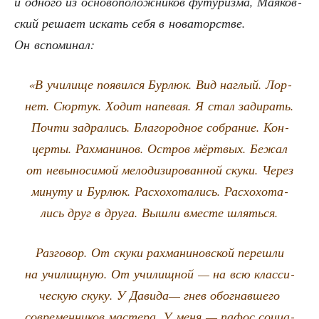
и одно­го из осно­во­по­лож­ни­ков футу­риз­ма, Мая­ков­
ский реша­ет искать себя в нова­тор­стве.
Он вспоминал:
«В учи­ли­ще появил­ся Бур­люк. Вид наг­лый. Лор­
нет. Сюр­тук. Ходит напе­вая. Я стал зади­рать.
Почти задра­лись. Бла­го­род­ное собра­ние. Кон­
цер­ты. Рах­ма­ни­нов. Ост­ров мёрт­вых. Бежал
от невы­но­си­мой мело­ди­зи­ро­ван­ной ску­ки. Через
мину­ту и Бур­люк. Рас­хо­хо­та­лись. Рас­хо­хо­та­
лись друг в дру­га. Вышли вме­сте шляться.
Раз­го­вор. От ску­ки рах­ма­ни­нов­ской пере­шли
на учи­лищ­ную. От учи­лищ­ной — на всю клас­си­
че­скую ску­ку. У Дави­да— гнев обо­гнав­ше­го
совре­мен­ни­ков масте­ра. У меня — пафос соци­а­