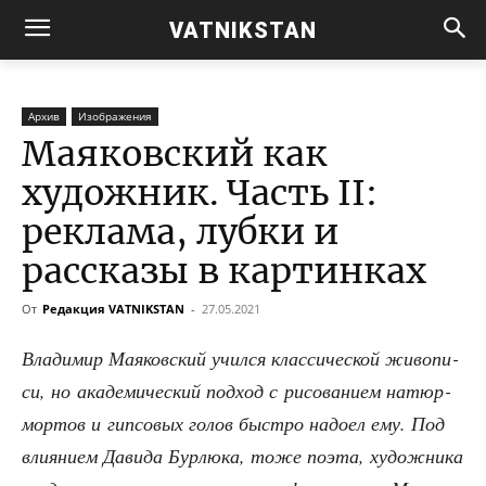
VATNIKSTAN
Архив
Изображения
Маяковский как
художник. Часть II:
реклама, лубки и
рассказы в картинках
От
Редакция VATNIKSTAN
-
27.05.2021
Вла­ди­мир Мая­ков­ский учил­ся клас­си­че­ской живо­пи­
си, но ака­де­ми­че­ский под­ход с рисо­ва­ни­ем натюр­
мор­тов и гип­со­вых голов быст­ро надо­ел ему. Под
вли­я­ни­ем Дави­да Бур­лю­ка, тоже поэта, худож­ни­ка