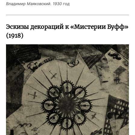
Вла­ди­мир Мая­ков­ский. 1930 год
Эскизы декораций к «Мистерии Буфф»
(1918)