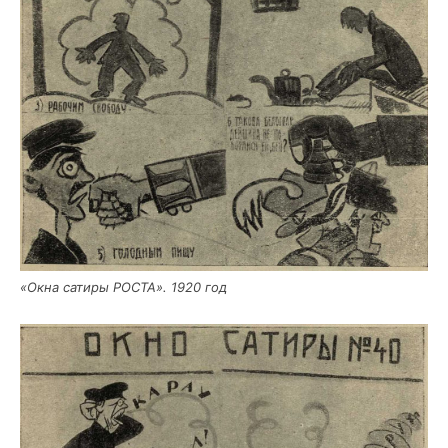
«Окна сати­ры РОСТА». 1920 год