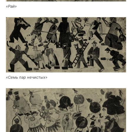
«Рай»
«Семь пар нечистых»