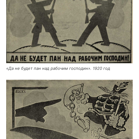
«Да не будет пан над рабо­чим гос­по­дин». 1920 год