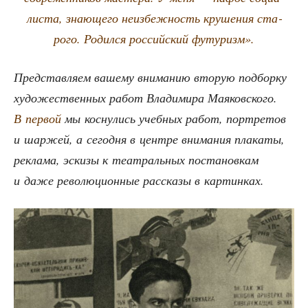
ли­ста, зна­ю­ще­го неиз­беж­ность кру­ше­ния ста­
ро­го. Родил­ся рос­сий­ский футуризм».
Пред­став­ля­ем ваше­му вни­ма­нию вто­рую под­бор­ку
худо­же­ствен­ных работ Вла­ди­ми­ра Мая­ков­ско­го.
В пер­вой
мы кос­ну­лись учеб­ных работ, порт­ре­тов
и шар­жей, а сего­дня в цен­тре вни­ма­ния пла­ка­ты,
рекла­ма, эски­зы к теат­раль­ных поста­нов­кам
и даже рево­лю­ци­он­ные рас­ска­зы в картинках.