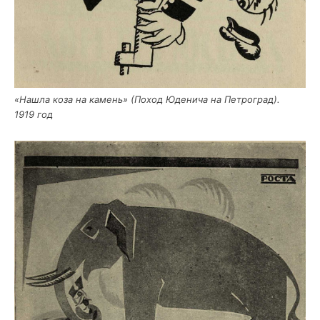
«Нашла коза на камень» (Поход Юде­ни­ча на Пет­ро­град).
1919 год