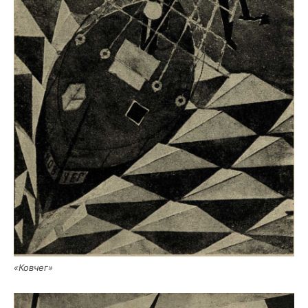
«Ков­чег»