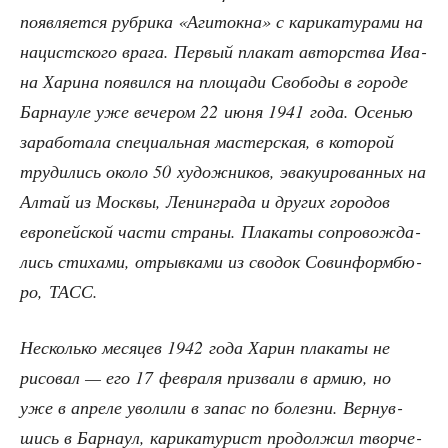
появ­ля­ет­ся руб­ри­ка «Аги­ток­на» с кари­ка­ту­ра­ми на
нацист­ско­го вра­га. Пер­вый пла­кат автор­ства Ива­
на Хари­на появил­ся на пло­ща­ди Сво­бо­ды в горо­де
Бар­нау­ле уже вече­ром 22 июня 1941 года. Осе­нью
зара­бо­та­ла спе­ци­аль­ная мастер­ская, в кото­рой
тру­ди­лись око­ло 50 худож­ни­ков, эва­ку­и­ро­ван­ных на
Алтай из Моск­вы, Ленин­гра­да и дру­гих горо­дов
евро­пей­ской части стра­ны. Пла­ка­ты сопро­вож­да­
лись сти­ха­ми, отрыв­ка­ми из сво­док Сов­ин­форм­бю­
ро, ТАСС.
Несколь­ко меся­цев 1942 года Харин пла­ка­ты не
рисо­вал — его 17 фев­ра­ля при­зва­ли в армию, но
уже в апре­ле уво­ли­ли в запас по болез­ни. Вер­нув­
шись в Бар­на­ул, кари­ка­ту­рист про­дол­жил твор­че­