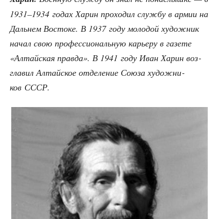
1931–1934 годах Харин про­хо­дил служ­бу в армии на
Даль­нем Восто­ке. В 1937 году моло­дой худож­ник
начал свою про­фес­си­о­наль­ную карье­ру в газе­те
«Алтай­ская прав­да». В 1941 году Иван Харин воз­
гла­вил Алтай­ское отде­ле­ние Сою­за худож­ни­
ков СССР.