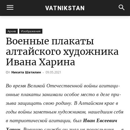
VATNIKSTAN
Архив
Изображения
Военные плакаты
алтайского художника
Ивана Харина
От
Никита Шатилин
-
09.05.2021
Во вре­мя Вели­кой Оте­че­ствен­ной вой­ны аги­та­ци­
он­ные пла­ка­ты зани­ма­ли осо­бое место в деле при­
зы­ва защи­щать свою роди­ну. В Алтай­ском крае в
годы вой­ны замет­ным худож­ни­ком, нашед­шим себя
в пат­ри­о­ти­че­ской аги­та­ции, был
Иван Евсе­е­вич
Харин.
Воен­ную служ­бу он знал не пона­слыш­ке — в