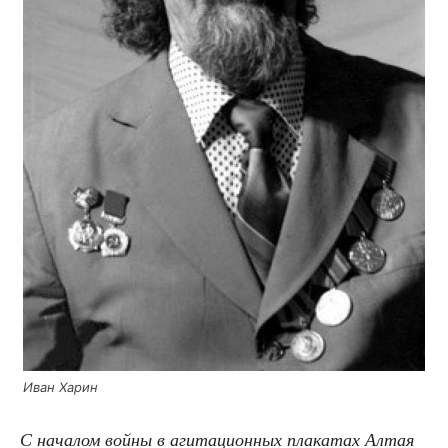
Иван Харин
С нача­лом вой­ны в аги­та­ци­он­ных пла­ка­тах Алтая