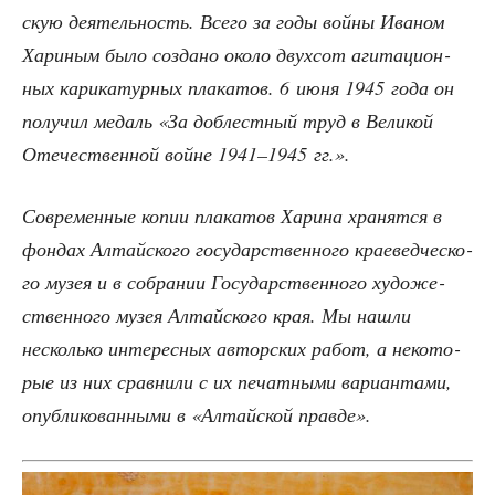
скую дея­тель­ность. Все­го за годы вой­ны Ива­ном
Хари­ным было созда­но око­ло двух­сот аги­та­ци­он­
ных кари­ка­тур­ных пла­ка­тов. 6 июня 1945 года он
полу­чил медаль «За доб­лест­ный труд в Вели­кой
Оте­че­ствен­ной войне 1941–1945 гг.».
Совре­мен­ные копии пла­ка­тов Хари­на хра­нят­ся в
фон­дах Алтай­ско­го госу­дар­ствен­но­го кра­е­вед­че­ско­
го музея и в собра­нии Госу­дар­ствен­но­го худо­же­
ствен­но­го музея Алтай­ско­го края. Мы нашли
несколь­ко инте­рес­ных автор­ских работ, а неко­то­
рые из них срав­ни­ли с их печат­ны­ми вари­ан­та­ми,
опуб­ли­ко­ван­ны­ми в «Алтай­ской правде».