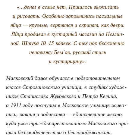
«…денег в семье нет. При­шлось выжи­гать
и рисо­вать. Осо­бен­но запом­ни­лись пас­халь­ные
яйца — круг­лые, вер­тят­ся и скри­пят, как две­ри.
Яйца про­да­вал в кустар­ный мага­зин на Неглин­
ной. Шту­ка 10–15 копе­ек. С тех пор бес­ко­неч­но
нена­ви­жу Бем’ов, рус­ский стиль
и кустарщину».
Мая­ков­ский даже обу­чал­ся в под­го­то­ви­тель­ном
клас­се Стро­га­нов­ско­го учи­ли­ща, в сту­ди­ях худож­
ни­ков Ста­ни­сла­ва Жуков­ско­го и Пет­ра Кели­на,
а 1911 году посту­пил в Мос­ков­ское учи­ли­ще живо­
пи­си, вая­ния и зод­че­ства — един­ствен­ное место,
куда уже три­жды аре­сто­ван­но­го Мая­ков­ско­го при­
ня­ли без сви­де­тель­ства о благонадёжности.