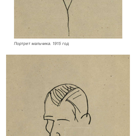
Порт­рет маль­чи­ка. 1915 год