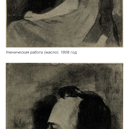
Уче­ни­че­ская рабо­та (мас­ло). 1908 год