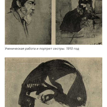
Уче­ни­че­ская рабо­та и порт­рет сест­ры. 1910 год