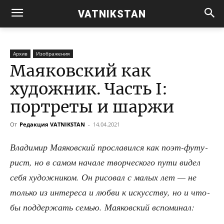
VATNIKSTAN
Архив
Изображения
Маяковский как
художник. Часть I:
портреты и шаржи
От
Редакция VATNIKSTAN
-
14.04.2021
Вла­ди­мир Мая­ков­ский про­сла­вил­ся как поэт-футу­
рист, но в самом нача­ле твор­че­ско­го пути видел
себя худож­ни­ком. Он рисо­вал с малых лет — не
толь­ко из инте­ре­са и люб­ви к искус­ству, но и что­
бы под­дер­жать семью. Мая­ков­ский вспоминал: