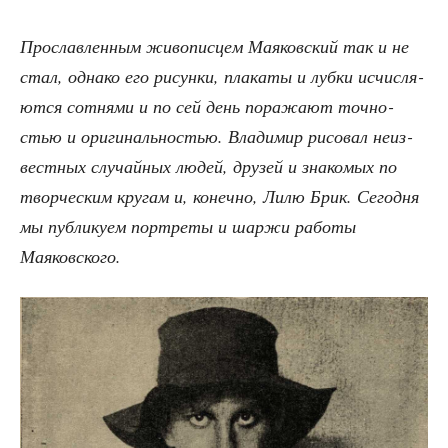
Про­слав­лен­ным живо­пис­цем Мая­ков­ский так и не
стал, одна­ко его рисун­ки, пла­ка­ты и луб­ки исчис­ля­
ют­ся сот­ня­ми и по сей день пора­жа­ют точ­но­
стью и ори­ги­наль­но­стью. Вла­ди­мир рисо­вал неиз­
вест­ных слу­чай­ных людей, дру­зей и зна­ко­мых по
твор­че­ским кру­гам и, конеч­но, Лилю Брик. Сего­дня
мы пуб­ли­ку­ем порт­ре­ты и шар­жи рабо­ты
Маяковского.