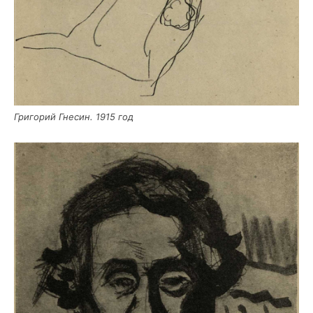
Гри­го­рий Гне­син. 1915 год