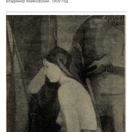
Вла­ди­мир Мая­ков­ский. 1909 год