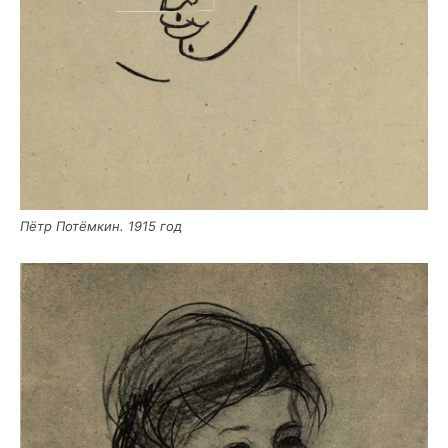
Пётр Потём­кин. 1915 год