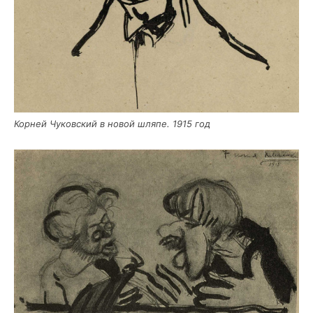
Кор­ней Чуков­ский в новой шля­пе. 1915 год