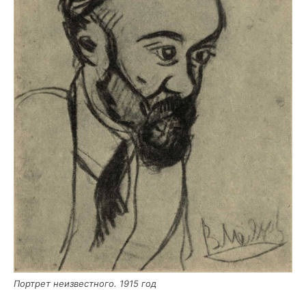
Порт­рет неиз­вест­но­го. 1915 год