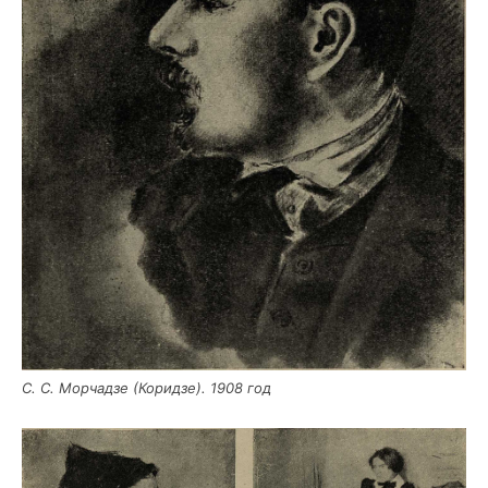
С. С. Мор­чад­зе (Корид­зе). 1908 год