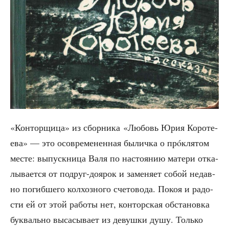
«Кон­тор­щи­ца» из сбор­ни­ка «Любовь Юрия Коро­те­
е­ва» — это осо­вре­ме­нен­ная былич­ка о прóк­ля­том
месте: выпуск­ни­ца Валя по насто­я­нию мате­ри отка­
лы­ва­ет­ся от подруг-доя­рок и заме­ня­ет собой недав­
но погиб­ше­го кол­хоз­но­го сче­то­во­да. Покоя и радо­
сти ей от этой рабо­ты нет, кон­тор­ская обста­нов­ка
бук­валь­но выса­сы­ва­ет из девуш­ки душу. Толь­ко