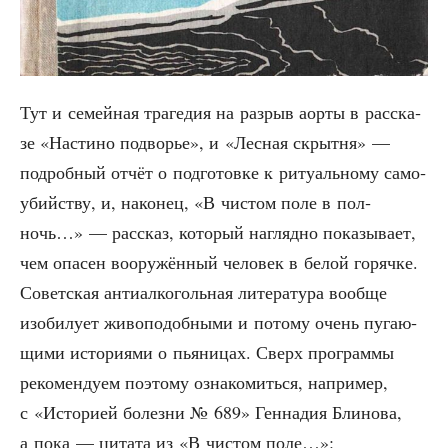
Тут и семей­ная тра­ге­дия на раз­рыв аор­ты в рас­ска­
зе «Насти­но подво­рье», и «Лес­ная скрыт­ня» —
подроб­ный отчёт о под­го­тов­ке к риту­аль­но­му само­
убий­ству, и, нако­нец, «В чистом поле в пол­
ночь…» — рас­сказ, кото­рый нагляд­но пока­зы­ва­ет,
чем опа­сен воору­жён­ный чело­век в белой горяч­ке.
Совет­ская анти­ал­ко­голь­ная лите­ра­ту­ра вооб­ще
изоби­лу­ет живо­по­доб­ны­ми и пото­му очень пуга­ю­
щи­ми исто­ри­я­ми о пья­ни­цах. Сверх про­грам­мы
реко­мен­ду­ем поэто­му озна­ко­мить­ся, напри­мер,
с «Исто­ри­ей болез­ни № 689» Ген­на­дия Бли­но­ва,
а пока — цита­та из «В чистом поле…»: