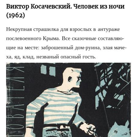
Виктор Косачевский. Человек из ночи
(1962)
Некруп­ная стра­шил­ка для взрос­лых в анту­ра­же
после­во­ен­но­го Кры­ма. Все ска­зоч­ные состав­ля­ю­
щие на месте: забро­шен­ный дом-руи­на, злая маче­
ха, яд, клад, незва­ный опас­ный гость.