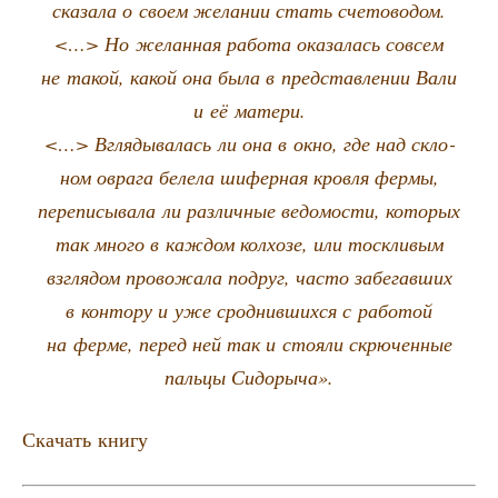
ска­за­ла о сво­ем жела­нии стать сче­то­во­дом.
<…> Но желан­ная рабо­та ока­за­лась совсем
не такой, какой она была в пред­став­ле­нии Вали
и её матери.
<…> Вгля­ды­ва­лась ли она в окно, где над скло­
ном овра­га беле­ла шифер­ная кров­ля фер­мы,
пере­пи­сы­ва­ла ли раз­лич­ные ведо­мо­сти, кото­рых
так мно­го в каж­дом кол­хо­зе, или тоск­ли­вым
взгля­дом про­во­жа­ла подруг, часто забе­гав­ших
в кон­то­ру и уже срод­нив­ших­ся с рабо­той
на фер­ме, перед ней так и сто­я­ли скрю­чен­ные
паль­цы Сидорыча».
Ска­чать книгу