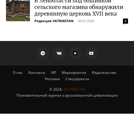
В Ленобласти под обшивкой
сельского магазина обнаружили
деревянную церковь XVII века
Редакция VATNIKSTAN
-
09.07.2026
0
О нас
Контакты
VIP
Мероприятия
Издательство
Реклама
Спецпроекты
© 2024,
VATNIKSTAN
Познавательный журнал о русскоязычной цивилизации