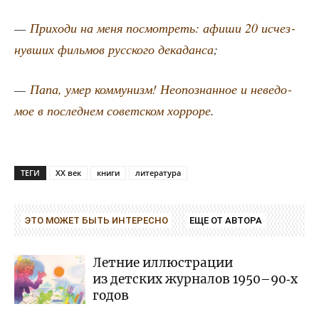
—
При­хо­ди на меня посмот­реть: афи­ши 20 исчез­
нув­ших филь­мов рус­ско­го дека­дан­са
;
—
Папа, умер ком­му­низм! Неопо­знан­ное и неве­до­
мое в послед­нем совет­ском хор­ро­ре
.
ТЕГИ
XX век
книги
литература
ЭТО МОЖЕТ БЫТЬ ИНТЕРЕСНО
ЕЩЕ ОТ АВТОРА
Летние иллюстрации
из детских журналов 1950–90‑х
годов