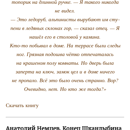
то­по­рик на длин­ной руч­ке. — Я тако­го нико­гда
не видел.
— Это ледоруб, аль­пи­ни­сты выру­ба­ют им сту­
пе­ни в ледя­ных скло­нах гор, — ска­зал отец. — Я
нашёл его в сто­ло­вой у камина.
Кто-то побы­вал в доме. На тер­ра­се были сле­ды
ног. Гряз­ная подош­ва чёт­ко отпе­ча­та­лась
на кра­ше­ном полу ком­на­ты. Но дверь была
запер­та на ключ, замок цел и в доме ниче­го
не про­па­ло. Всё это было очень стран­но. Вор?
Оче­вид­но, нет. Но кто же тогда?»
Ска­чать книгу
Анатолий Немцев. Конец Шкандыбина