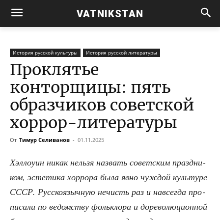
VATNIKSTAN
История русской культуры
История русской литературы
Проклятье
конторщицы: пять
образчиков советской
хоррор-литературы
От
Тимур Селиванов
-
01.11.2025
Хэл­ло­уин никак нель­зя назвать совет­ским празд­ни­
ком, эсте­ти­ка хор­ро­ра была явно чуж­дой куль­ту­ре
СССР. Рус­ско­языч­ную нечисть раз и навсе­гда про­
пи­са­ли по ведом­ству фольк­ло­ра и доре­во­лю­ци­он­ной