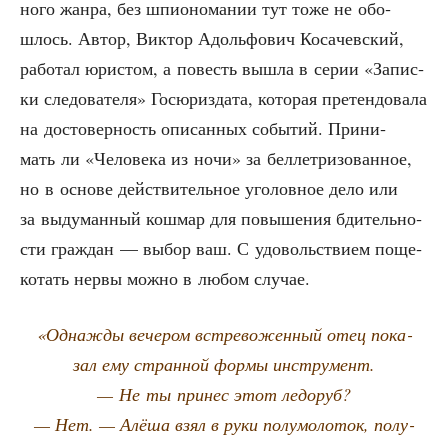
но­го жан­ра, без шпи­о­но­ма­нии тут тоже не обо­
шлось. Автор, Вик­тор Адоль­фо­вич Коса­чев­ский,
рабо­тал юри­стом, а повесть вышла в серии «Запис­
ки сле­до­ва­те­ля» Госю­р­из­да­та, кото­рая пре­тен­до­ва­ла
на досто­вер­ность опи­сан­ных собы­тий. При­ни­
мать ли «Чело­ве­ка из ночи» за бел­ле­три­зо­ван­ное,
но в осно­ве дей­стви­тель­ное уго­лов­ное дело или
за выду­ман­ный кош­мар для повы­ше­ния бди­тель­но­
сти граж­дан — выбор ваш. С удо­воль­стви­ем поще­
ко­тать нер­вы мож­но в любом случае.
«Одна­жды вече­ром встре­во­жен­ный отец пока­
зал ему стран­ной фор­мы инструмент.
— Не ты при­нес этот ледоруб?
— Нет. — Алё­ша взял в руки полу­мо­ло­ток, полу­