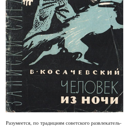
Разу­ме­ет­ся, по тра­ди­ци­ям совет­ско­го раз­вле­ка­тель­