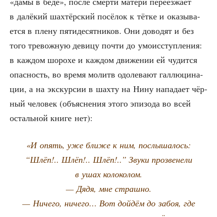
«дамы в беде», после смер­ти мате­ри пере­ез­жа­ет
в далё­кий шах­тёр­ский посё­лок к тёт­ке и ока­зы­ва­
ет­ся в пле­ну пяти­де­сят­ни­ков. Они дово­дят и без
того тре­вож­ную деви­цу почти до умо­ис­ступ­ле­ния:
в каж­дом шоро­хе и каж­дом дви­же­нии ей чудит­ся
опас­ность, во вре­мя молитв одо­ле­ва­ют гал­лю­ци­на­
ции, а на экс­кур­сии в шах­ту на Нину напа­да­ет чёр­
ный чело­век (объ­яс­не­ния это­го эпи­зо­да во всей
осталь­ной кни­ге нет):
«И опять, уже бли­же к ним, послы­ша­лось:
“Шлёп!.. Шлёп!.. Шлёп!..” Зву­ки про­зве­не­ли
в ушах колоколом.
— Дядя, мне страшно.
— Ниче­го, ниче­го… Вот дой­дём до забоя, где