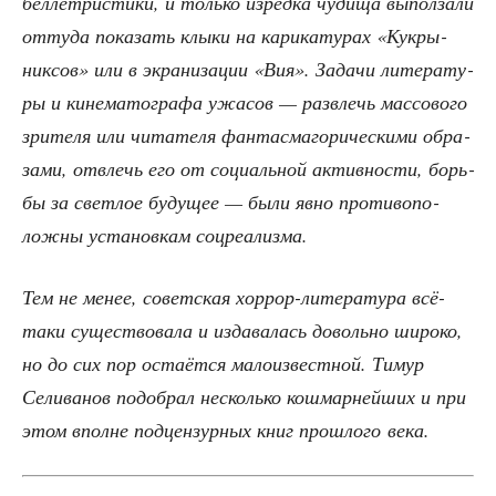
бел­ле­три­сти­ки, и толь­ко изред­ка чуди­ща выпол­за­ли
отту­да пока­зать клы­ки на кари­ка­ту­рах «Кукры­
ник­сов» или в экра­ни­за­ции «Вия». Зада­чи лите­ра­ту­
ры и кине­ма­то­гра­фа ужа­сов — раз­влечь мас­со­во­го
зри­те­ля или чита­те­ля фан­тас­ма­го­ри­че­ски­ми обра­
за­ми, отвлечь его от соци­аль­ной актив­но­сти, борь­
бы за свет­лое буду­щее — были явно про­ти­во­по­
лож­ны уста­нов­кам соцреализма.
Тем не менее, совет­ская хор­рор-лите­ра­ту­ра всё-
таки суще­ство­ва­ла и изда­ва­лась доволь­но широ­ко,
но до сих пор оста­ёт­ся мало­из­вест­ной. Тимур
Сели­ва­нов подо­брал несколь­ко кош­мар­ней­ших и при
этом вполне под­цен­зур­ных книг про­шло­го века.