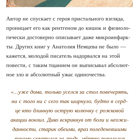
Автор не спус­ка­ет с героя при­сталь­но­го взгля­да,
про­ни­ца­ет его как рент­ге­ном до кишок и физио­ло­
ги­че­ски досто­вер­но опи­сы­ва­ет даже мик­ро­ин­фарк­
ты. Дру­гих книг у Ана­то­лия Нем­це­ва не было —
кажет­ся, моло­дой писа­тель надо­рвал­ся на этой
пове­сти, с таким тща­ни­ем он выпи­сы­вал абсо­лют­
ное зло и абсо­лют­ный ужас одиночества.
«…уже дома, толь­ко усел­ся за стол пове­че­рять,
ни с того ни с сего так шир­ну­ло, буд­то в серд­
це кто длин­ную острую колюч­ку с рож­ко­вой
ака­ции вон­зил. Дико вскрик­нув от боли и неожи­
дан­но­сти, ста­рик обе­и­ми, враз поле­де­нев­ши­ми
рука­ми схва­тил­ся за грудь, мёрт­во пова­лил­ся