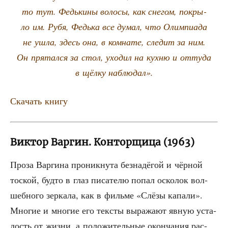
то тут. Федь­ки­ны воло­сы, как сне­гом, покры­
ло им. Рубя, Федь­ка все думал, что Олим­пи­а­да
не ушла, здесь она, в ком­на­те, сле­дит за ним.
Он пря­тал­ся за стол, ухо­дил на кух­ню и отту­да
в щёл­ку наблюдал».
Ска­чать книгу
Виктор Варгин. Конторщица (1963)
Про­за Вар­ги­на про­ник­ну­та без­на­дё­гой и чёр­ной
тос­кой, буд­то в глаз писа­те­лю попал оско­лок вол­
шеб­но­го зер­ка­ла, как в филь­ме «Слё­зы капа­ли».
Мно­гие и мно­гие его тек­сты выра­жа­ют явную уста­
лость от жиз­ни, а поло­жи­тель­ные окон­ча­ния рас­