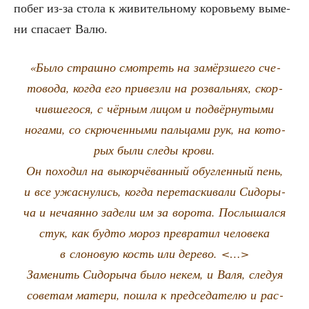
побег из-за сто­ла к живи­тель­но­му коро­вье­му выме­
ни спа­са­ет Валю.
«Было страш­но смот­реть на замёрз­ше­го сче­
то­во­да, когда его при­вез­ли на роз­валь­нях, скор­
чив­ше­го­ся, с чёр­ным лицом и под­вёр­ну­ты­ми
нога­ми, со скрю­чен­ны­ми паль­ца­ми рук, на кото­
рых были сле­ды крови.
Он похо­дил на выкор­чё­ван­ный обуг­лен­ный пень,
и все ужас­ну­лись, когда пере­тас­ки­ва­ли Сидо­ры­
ча и неча­ян­но заде­ли им за воро­та. Послы­шал­ся
стук, как буд­то мороз пре­вра­тил чело­ве­ка
в сло­но­вую кость или дерево. <…>
Заме­нить Сидо­ры­ча было некем, и Валя, сле­дуя
сове­там мате­ри, пошла к пред­се­да­те­лю и рас­