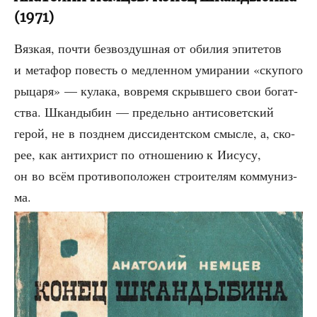
(1971)
Вяз­кая, почти без­воз­душ­ная от оби­лия эпи­те­тов
и мета­фор повесть о мед­лен­ном уми­ра­нии «ску­по­го
рыца­ря» — кула­ка, вовре­мя скрыв­ше­го свои богат­
ства. Шкан­ды­бин — пре­дель­но анти­со­вет­ский
герой, не в позд­нем дис­си­дент­ском смыс­ле, а, ско­
рее, как анти­христ по отно­ше­нию к Иису­су,
он во всём про­ти­во­по­ло­жен стро­и­те­лям ком­му­низ­
ма.