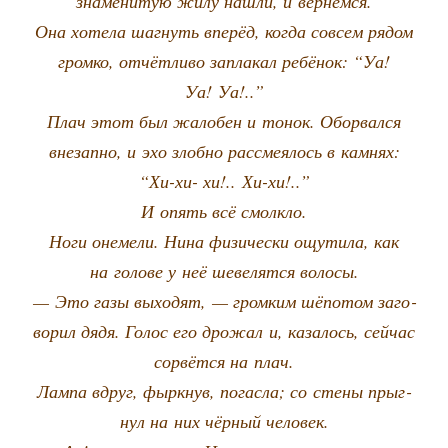
зна­ме­ни­тую жилу нашли, и вернёмся.
Она хоте­ла шаг­нуть впе­рёд, когда совсем рядом
гром­ко, отчёт­ли­во запла­кал ребё­нок: “Уа!
Уа! Уа!..”
Плач этот был жало­бен и тонок. Обо­рвал­ся
вне­зап­но, и эхо злоб­но рас­сме­я­лось в кам­нях:
“Хи-хи- хи!.. Хи-хи!..”
И опять всё смолкло.
Ноги оне­ме­ли. Нина физи­че­ски ощу­ти­ла, как
на голо­ве у неё шеве­лят­ся волосы.
— Это газы выхо­дят, — гром­ким шёпо­том заго­
во­рил дядя. Голос его дро­жал и, каза­лось, сей­час
сорвёт­ся на плач.
Лам­па вдруг, фырк­нув, погас­ла; со сте­ны прыг­
нул на них чёр­ный человек.