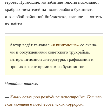
геро­ев. Пуга­ю­щие, но забы­тые тек­сты под­жи­да­ют
храб­рых чита­те­лей на пол­ке любо­го буки­ни­ста
и в любой рай­он­ной биб­лио­те­ке, глав­ное — хотеть
их найти.
Автор ведёт тг-канал
«я кни­го­но­ша»
со ска­на­
ми и обсуж­де­ни­я­ми совет­ско­го трукрай­ма,
анти­ре­ли­ги­оз­ной лите­ра­ту­ры, гра­фо­ма­нии и
про­чих кра­сот пря­ми­ком из букинистов.
Читай­те также:
—
Каких вам­пи­ров раз­бу­ди­ла пере­строй­ка. Готи­че­
ские моти­вы в позд­не­со­вет­ских хор­ро­рах
;