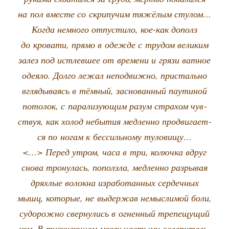
на пол вме­сте со скри­пу­чим тяжё­лым стулом…
Когда немно­го отпу­сти­ло, кое-как дополз
до кро­ва­ти, пря­мо в одеж­де с тру­дом вели­ким
залез под истлев­шее от вре­ме­ни и гря­зи ват­ное
оде­я­ло. Дол­го лежал непо­движ­но, при­сталь­но
вгля­ды­ва­ясь в тём­ный, зас­но­ван­ный пау­ти­ной
пото­лок, с пара­ли­зу­ю­щим разум стра­хом чув­
ствуя, как холод небы­тия мед­лен­но про­дви­га­ет­
ся по ногам к бес­силь­но­му туловищу…
<…> Перед утром, часа в три, колюч­ка вдруг
сно­ва тро­ну­лась, пополз­ла, мед­лен­но раз­ры­вая
дрях­лые волок­на изра­бо­тан­ных сер­деч­ных
мышц, кото­рые, не выдер­жав немыс­ли­мой боли,
судо­рож­но свер­ну­лись в огнен­ный тре­пе­щу­щий
ком. В туск­не­ю­щем моз­гу часты­ми осле­пи­тель­