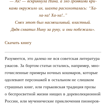
— Ах! — вскрик­ну­ла Нина, а эхо гром­ки­ми кри­
ка­ми окру­жи­ло их, шах­та рас­хо­хо­та­лась: “Ха-
ха-ха! Ха-ха!..”
Смех этот был насмеш­ли­вый, властный.
Дядя схва­тил Нину за руку, и они побежали».
Ска­чать книгу
Разу­ме­ет­ся, это дале­ко не вся совет­ская лите­ра­ту­ра
ужа­сов. За бор­том ста­тьи оста­лись, напри­мер, мно­
го­чис­лен­ные при­ме­ры ноч­ных кош­ма­ров, кото­рые
одо­ле­ва­ют пер­со­на­жей в осталь­ном не слиш­ком
страш­ных книг, или горь­ков­ская тра­ди­ция про­зы
о бес­про­свет­ной жиз­ни нищих в доре­во­лю­ци­он­ной
Рос­сии, или муче­ни­че­ские при­клю­че­ния пио­не­ров-