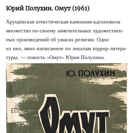
Юрий Полухин. Омут (1961)
Хру­щёв­ская ате­и­сти­че­ская кам­па­ния вдох­но­ви­ла
мно­же­ство по-сво­е­му заме­ча­тель­ных худо­же­ствен­
ных про­из­ве­де­ний об ужа­сах рели­гии. Одно
из них, явно напи­сан­ное по лека­лам хор­рор-лите­ра­
ту­ры, — повесть «Омут» Юрия Полу­хи­на.