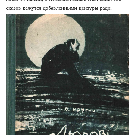
ска­зов кажут­ся добав­лен­ны­ми цен­зу­ры ради.