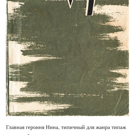
Глав­ная геро­и­ня Нина, типич­ный для жан­ра типаж