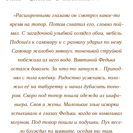
«Рас­ши­рен­ны­ми гла­за­ми он смот­рел какое-то
вре­мя на топор. Потом схва­тил его, слов­но пой­
мал. С зага­доч­ной улыб­кой огля­дел обои, мебель.
Подо­шёл к само­ва­ру и с раз­ма­ху уда­рил по нему.
Само­вар жалоб­но звяк­нул, тонень­кой струй­кой
побе­жа­ла из него вода. Вмя­ти­ной Федь­ка
остал­ся дово­лен. За что-то запнул­ся… При­под­
нял с пола кле­ён­ку. Радост­но усме­ха­ясь, поло­
жил её на табу­рет­ку и начал дуба­сить топо­
ром. Ско­ро под топор пошла одеж­да из шифо­
нье­ра. Своя и жены. Малень­кие злые искор­ки
вспы­хи­ва­ли в гла­зах Федь­ки, когда он взма­хи­вал
колу­ном. Под топор пошли и подуш­ки. Пух весе­
ло блуж­дал по ком­на­те, осе­дая то там,