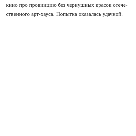
кино про про­вин­цию без чер­нуш­ных кра­сок оте­че­
ствен­но­го арт-хау­са. Попыт­ка ока­за­лась удачной.