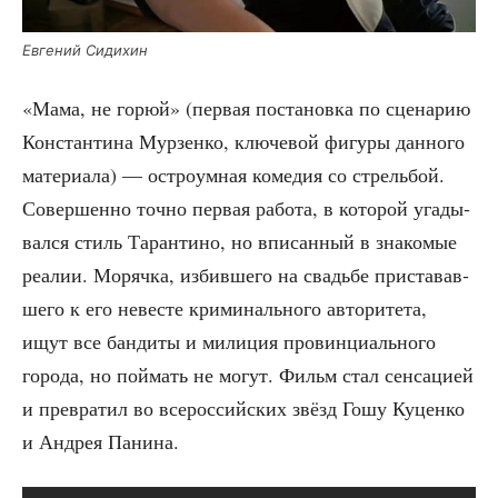
Евге­ний Сидихин
«Мама, не горюй» (пер­вая поста­нов­ка по сце­на­рию
Кон­стан­ти­на Мур­зен­ко, клю­че­вой фигу­ры дан­но­го
мате­ри­а­ла) — ост­ро­ум­ная коме­дия со стрель­бой.
Совер­шен­но точ­но пер­вая рабо­та, в кото­рой уга­ды­
вал­ся стиль Таран­ти­но, но впи­сан­ный в зна­ко­мые
реа­лии. Моряч­ка, избив­ше­го на сва­дьбе при­ста­вав­
ше­го к его неве­сте кри­ми­наль­но­го авто­ри­те­та,
ищут все бан­ди­ты и мили­ция про­вин­ци­аль­но­го
горо­да, но пой­мать не могут. Фильм стал сен­са­ци­ей
и пре­вра­тил во все­рос­сий­ских звёзд Гошу Куцен­ко
и Андрея Панина.