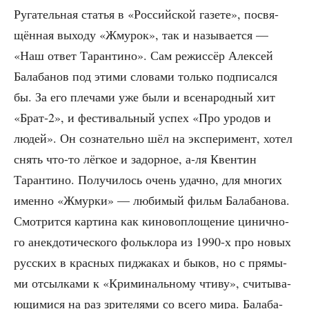
Руга­тель­ная ста­тья в «Рос­сий­ской газе­те», посвя­
щён­ная выхо­ду «Жму­рок», так и назы­ва­ет­ся —
«Наш ответ Таран­ти­но». Сам режис­сёр Алек­сей
Бала­ба­нов под эти­ми сло­ва­ми толь­ко под­пи­сал­ся
бы. За его пле­ча­ми уже были и все­на­род­ный хит
«Брат‑2», и фести­валь­ный успех «Про уро­дов и
людей». Он созна­тель­но шёл на экс­пе­ри­мент, хотел
снять что-то лёг­кое и задор­ное, а‑ля Квен­тин
Таран­ти­но. Полу­чи­лось очень удач­но, для мно­гих
имен­но «Жмур­ки» — люби­мый фильм Бала­ба­но­ва.
Смот­рит­ся кар­ти­на как кино­во­пло­ще­ние цинич­но­
го анек­до­ти­че­ско­го фольк­ло­ра из 1990‑х про новых
рус­ских в крас­ных пиджа­ках и быков, но с пря­мы­
ми отсыл­ка­ми к «Кри­ми­наль­но­му чти­ву», счи­ты­ва­
ю­щи­ми­ся на раз зри­те­ля­ми со все­го мира. Бала­ба­