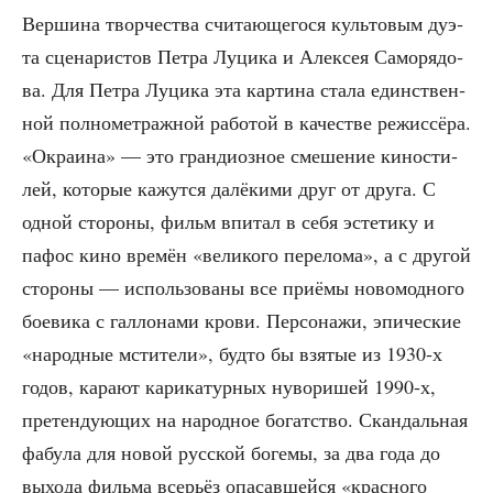
Вер­ши­на твор­че­ства счи­та­ю­ще­го­ся куль­то­вым дуэ­
та сце­на­ри­стов Пет­ра Луци­ка и Алек­сея Само­ря­до­
ва. Для Пет­ра Луци­ка эта кар­ти­на ста­ла един­ствен­
ной пол­но­мет­раж­ной рабо­той в каче­стве режис­сё­ра.
«Окра­и­на» — это гран­ди­оз­ное сме­ше­ние кино­сти­
лей, кото­рые кажут­ся далё­ки­ми друг от дру­га. С
одной сто­ро­ны, фильм впи­тал в себя эсте­ти­ку и
пафос кино вре­мён «вели­ко­го пере­ло­ма», а с дру­гой
сто­ро­ны — исполь­зо­ва­ны все при­ё­мы ново­мод­но­го
бое­ви­ка с гал­ло­на­ми кро­ви. Пер­со­на­жи, эпи­че­ские
«народ­ные мсти­те­ли», буд­то бы взя­тые из 1930‑х
годов, кара­ют кари­ка­тур­ных нуво­ри­шей 1990‑х,
пре­тен­ду­ю­щих на народ­ное богат­ство. Скан­даль­ная
фабу­ла для новой рус­ской боге­мы, за два года до
выхо­да филь­ма все­рьёз опа­сав­шей­ся «крас­но­го