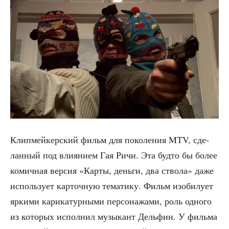
Кли­п­мей­кер­ский фильм для поко­ле­ния MTV, сде­
лан­ный под вли­я­ни­ем Гая Ричи. Эта буд­то бы более
комич­ная вер­сия «Кар­ты, день­ги, два ство­ла» даже
исполь­зу­ет кар­точ­ную тема­ти­ку. Фильм изоби­лу­ет
ярки­ми кари­ка­тур­ны­ми пер­со­на­жа­ми, роль одно­го
из кото­рых испол­нил музы­кант Дель­фин. У филь­ма