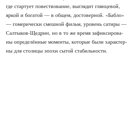
где стар­ту­ет повест­во­ва­ние, выгля­дит глян­це­вой,
яркой и бога­той — в общем, досто­вер­ной. «Баб­ло»
— гоме­ри­че­ски смеш­ной фильм, уро­вень сати­ры —
Сал­ты­ков-Щед­рин, но в то же вре­мя зафик­си­ро­ва­
ны опре­де­лён­ные момен­ты, кото­рые были харак­тер­
ны для сто­ли­цы эпо­хи сытой стабильности.