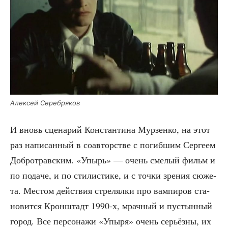
Алек­сей Серебряков
И вновь сце­на­рий Кон­стан­ти­на Мур­зен­ко, на этот
раз напи­сан­ный в соав­тор­стве с погиб­шим Сер­ге­ем
Доб­ро­трав­ским. «Упырь» — очень сме­лый фильм и
по пода­че, и по сти­ли­сти­ке, и с точ­ки зре­ния сюже­
та. Местом дей­ствия стре­лял­ки про вам­пи­ров ста­
но­вит­ся Крон­штадт 1990‑х, мрач­ный и пустын­ный
город. Все пер­со­на­жи «Упы­ря» очень серьёз­ны, их