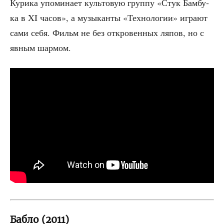
Кури­ка упо­ми­на­ет куль­то­вую груп­пу «Стук Бам­бу­
ка в XI часов», а музы­кан­ты «Тех­но­ло­гии» игра­ют
сами себя. Фильм не без откро­вен­ных ляпов, но с
явным шармом.
Бабло (2011)