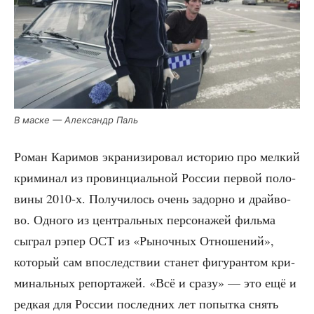
В мас­ке — Алек­сандр Паль
Роман Кари­мов экра­ни­зи­ро­вал исто­рию про мел­кий
кри­ми­нал из про­вин­ци­аль­ной Рос­сии пер­вой поло­
ви­ны 2010‑х. Полу­чи­лось очень задор­но и драй­во­
во. Одно­го из цен­траль­ных пер­со­на­жей филь­ма
сыг­рал рэпер ОСТ из «Рыноч­ных Отно­ше­ний»,
кото­рый сам впо­след­ствии ста­нет фигу­ран­том кри­
ми­наль­ных репор­та­жей. «Всё и сра­зу» — это ещё и
ред­кая для Рос­сии послед­них лет попыт­ка снять