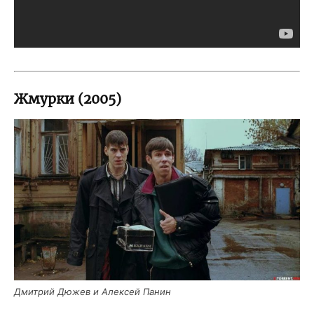
Жмурки (2005)
Дмит­рий Дюжев и Алек­сей Панин