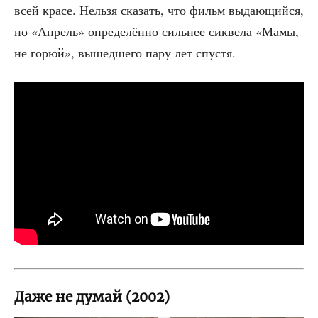
всей кра­се. Нель­зя ска­зать, что фильм выда­ю­щий­ся,
но «Апрель» опре­де­лён­но силь­нее сикве­ла «Мамы,
не горюй», вышед­ше­го пару лет спустя.
Даже не думай (2002)