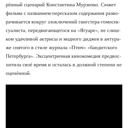
рён­ный сце­на­рий Кон­стан­ти­на Мур­зен­ко. Сюжет
филь­ма с назва­ни­ем-пере­ска­зом содер­жа­ния раз­во­
ра­чи­ва­ет­ся вокруг зло­клю­че­ний ганг­сте­ра-гомо­сек­
су­а­ли­ста, пере­дви­га­ю­ще­го­ся на «Ягу­а­ре», не слиш­
ком удач­ли­вой актри­сы и мод­но­го диджея в анту­ра­
же сня­то­го в сти­ле жур­на­ла «Птюч» «бан­дит­ско­го
Петер­бур­га». Экс­цен­трич­ная кино­ко­ме­дия пред­вос­
хи­ти­ла своё вре­мя и оста­лась в долж­ной сте­пе­ни не
оценённой.