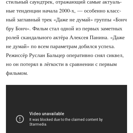
стиль­ный саунд­трек, отра­жа­ю­щий самые акту­аль­
ные тен­ден­ции нача­ла 2000‑х, — осо­бен­но класс­
ный заглав­ный трек «Даже не думай» груп­пы «Бонч
бру Бонч». Фильм стал одной из пер­вых замет­ных
ролей скан­даль­но­го актё­ра Алек­сея Пани­на. «Даже
не думай» по всем пара­мет­рам добил­ся успе­ха.
Режис­сёр Рус­лан Баль­цер опе­ра­тив­но снял сиквел,
но он поте­рял в лёг­ко­сти в срав­не­нии с пер­вым
фильмом.