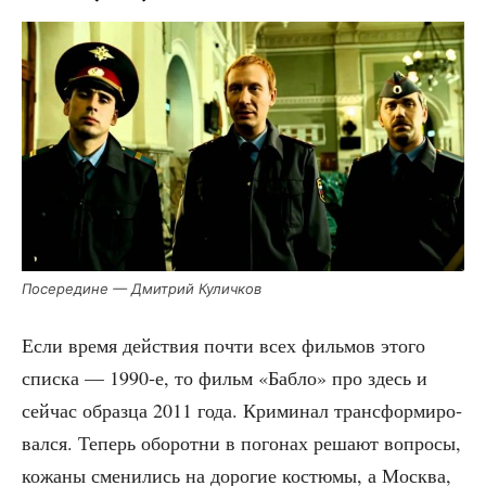
Посе­ре­дине — Дмит­рий Куличков
Если вре­мя дей­ствия почти всех филь­мов это­го
спис­ка — 1990‑е, то фильм «Баб­ло» про здесь и
сей­час образ­ца 2011 года. Кри­ми­нал транс­фор­ми­ро­
вал­ся. Теперь обо­рот­ни в пого­нах реша­ют вопро­сы,
кожа­ны сме­ни­лись на доро­гие костю­мы, а Москва,