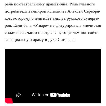
речь по-теат­раль­но­му дра­ма­тич­на. Роль глав­но­го
истре­би­те­ля вам­пи­ров испол­ня­ет Алек­сей Сереб­ря­
ков, кото­ро­му очень идёт амплуа рус­ско­го супер­ге­
роя. Если бы в «Упы­ре» не фигу­ри­ро­ва­ла «нечи­стая
сила» и так часто не стре­ля­ли, то фильм мог сой­ти
за соци­аль­ную дра­му в духе Сигарева.