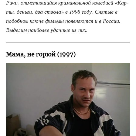
Ричи, отме­тив­ший­ся кри­ми­наль­ной коме­ди­ей «Кар­
ты, день­ги, два ство­ла» в 1998 году. Сня­тые в
подоб­ном клю­че филь­мы появ­ля­ют­ся и в Рос­сии.
Выде­лим наи­бо­лее удач­ные из них.
Мама, не горюй (1997)