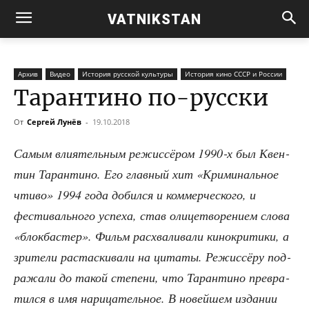
VATNIKSTAN
Архив
Видео
История русской культуры
История кино СССР и России
Тарантино по-русски
От
Сергей Лунёв
-
19.10.2018
Самым вли­я­тель­ным режис­сё­ром 1990‑х был Квен­
тин Таран­ти­но. Его глав­ный хит «Кри­ми­наль­ное
чти­во» 1994 года добил­ся и ком­мер­че­ско­го, и
фести­валь­но­го успе­ха, став оли­це­тво­ре­ни­ем сло­ва
«блок­ба­стер». Фильм рас­хва­ли­ва­ли кино­кри­ти­ки, а
зри­те­ли рас­тас­ки­ва­ли на цита­ты. Режис­сё­ру под­
ра­жа­ли до такой сте­пе­ни, что Таран­ти­но пре­вра­
тил­ся в имя нари­ца­тель­ное. В новей­шем изда­нии