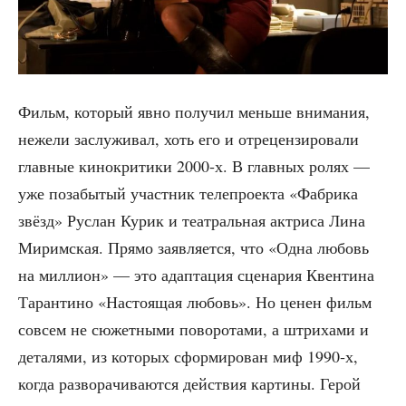
Фильм, кото­рый явно полу­чил мень­ше вни­ма­ния,
неже­ли заслу­жи­вал, хоть его и отре­цен­зи­ро­ва­ли
глав­ные кино­кри­ти­ки 2000‑х. В глав­ных ролях —
уже поза­бы­тый участ­ник теле­про­ек­та «Фаб­ри­ка
звёзд» Рус­лан Курик и теат­раль­ная актри­са Лина
Мирим­ская. Пря­мо заяв­ля­ет­ся, что «Одна любовь
на мил­ли­он» — это адап­та­ция сце­на­рия Квен­ти­на
Таран­ти­но «Насто­я­щая любовь». Но ценен фильм
совсем не сюжет­ны­ми пово­ро­та­ми, а штри­ха­ми и
дета­ля­ми, из кото­рых сфор­ми­ро­ван миф 1990‑х,
когда раз­во­ра­чи­ва­ют­ся дей­ствия кар­ти­ны. Герой