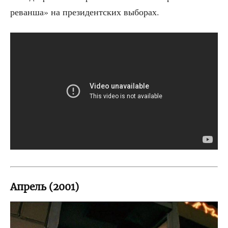
реван­ша» на пре­зи­дент­ских выборах.
Апрель (2001)