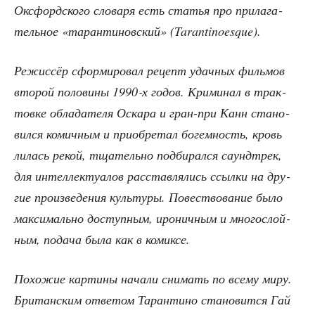
Окс­форд­ско­го сло­ва­ря есть ста­тья про при­ла­га­
тель­ное «таран­ти­нов­ский» (Tarantinoesque).
Режис­сёр сфор­ми­ро­вал рецепт удач­ных филь­мов
вто­рой поло­ви­ны 1990‑х годов. Кри­ми­нал в трак­
тов­ке обла­да­те­ля Оска­ра и гран-при Канн ста­но­
вил­ся комич­ным и при­об­ре­тал богем­ность, кровь
лилась рекой, тща­тель­но под­би­рал­ся саунд­трек,
для интел­лек­ту­а­лов рас­став­ля­лись ссыл­ки на дру­
гие про­из­ве­де­ния куль­ту­ры. Повест­во­ва­ние было
мак­си­маль­но доступ­ным, иро­нич­ным и мно­го­слой­
ным, пода­ча была как в комиксе.
Похо­жие кар­ти­ны нача­ли сни­мать по все­му миру.
Бри­тан­ским отве­том Таран­ти­но ста­но­вит­ся Гай