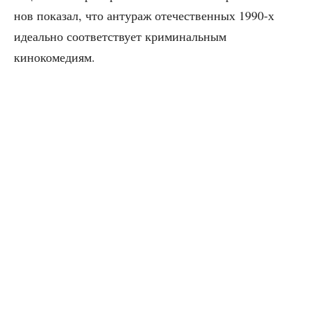
нов пока­зал, что анту­раж оте­че­ствен­ных 1990‑х
иде­аль­но соот­вет­ству­ет кри­ми­наль­ным
кинокомедиям.