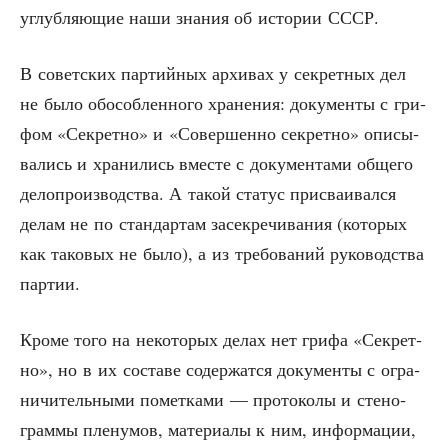
углуб­ля­ю­щие наши зна­ния об исто­рии СССР.
В совет­ских пар­тий­ных архи­вах у сек­рет­ных дел
не было обособ­лен­но­го хра­не­ния: доку­мен­ты с гри­
фом «Сек­рет­но» и «Совер­шен­но сек­рет­но» опи­сы­
ва­лись и хра­ни­лись вме­сте с доку­мен­та­ми обще­го
дело­про­из­вод­ства. А такой ста­тус при­сва­и­вал­ся
делам не по стан­дар­там засек­ре­чи­ва­ния (кото­рых
как тако­вых не было), а из тре­бо­ва­ний руко­вод­ства
партии.
Кро­ме того на неко­то­рых делах нет гри­фа «Сек­рет­
но», но в их соста­ве содер­жат­ся доку­мен­ты с огра­
ни­чи­тель­ны­ми помет­ка­ми — про­то­ко­лы и сте­но­
грам­мы пле­ну­мов, мате­ри­а­лы к ним, инфор­ма­ции,