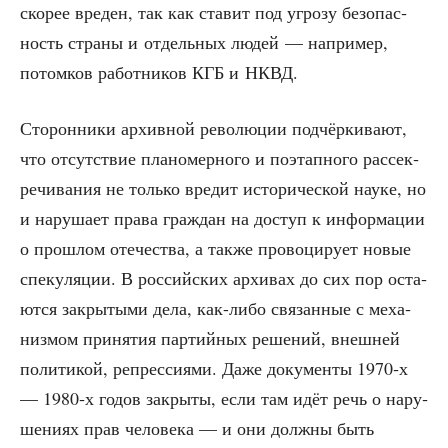
ско­рее вре­ден, так как ста­вит под угро­зу без­опас­
ность стра­ны и отдель­ных людей — напри­мер,
потом­ков работ­ни­ков КГБ и НКВД.
Сто­рон­ни­ки архив­ной рево­лю­ции под­чёр­ки­ва­ют,
что отсут­ствие пла­но­мер­но­го и поэтап­но­го рас­сек­
ре­чи­ва­ния не толь­ко вре­дит исто­ри­че­ской нау­ке, но
и нару­ша­ет пра­ва граж­дан на доступ к инфор­ма­ции
о про­шлом оте­че­ства, а так­же про­во­ци­ру­ет новые
спе­ку­ля­ции. В рос­сий­ских архи­вах до сих пор оста­
ют­ся закры­ты­ми дела, как-либо свя­зан­ные с меха­
низ­мом при­ня­тия пар­тий­ных реше­ний, внеш­ней
поли­ти­кой, репрес­си­я­ми. Даже доку­мен­ты 1970‑х
— 1980‑х годов закры­ты, если там идёт речь о нару­
ше­ни­ях прав чело­ве­ка — и они долж­ны быть