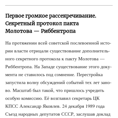
Первое громкое рассекречивание.
Секретный протокол пакта
Молотова — Риббентропа
На про­тя­же­нии всей совет­ской после­во­ен­ной исто­
рии вла­сти отри­ца­ли суще­ство­ва­ние допол­ни­тель­
но­го сек­рет­но­го про­то­ко­ла к пак­ту Моло­то­ва —
Риббен­тро­па. На Запа­де суще­ство­ва­ние это­го доку­
мен­та не ста­ви­лось под сомне­ние. Пере­строй­ка
запу­сти­ла вол­ну обсуж­де­ний собы­тий тех лет зано­
во. Мас­штаб был такой, что при­шлось учре­дить
осо­бую комис­сию. Её воз­гла­вил сек­ре­тарь ЦК
КПСС Алек­сандр Яко­влев. 24 декаб­ря 1989 года
Съезд народ­ных депу­та­тов СССР, заслу­шав доклад