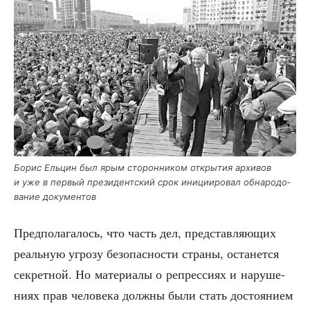
Борис Ель­цин был ярым сто­рон­ни­ком откры­тия архи­вов
и уже в пер­вый пре­зи­дент­ский срок ини­ци­и­ро­вал обна­ро­до­
ва­ние документов
Пред­по­ла­га­лось, что часть дел, пред­став­ля­ю­щих
реаль­ную угро­зу без­опас­но­сти стра­ны, оста­нет­ся
сек­рет­ной. Но мате­ри­а­лы о репрес­си­ях и нару­ше­
ни­ях прав чело­ве­ка долж­ны были стать досто­я­ни­ем