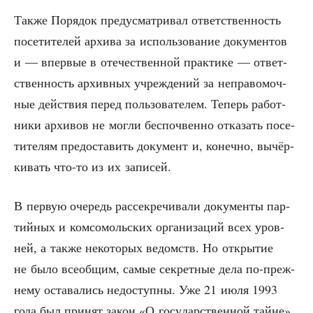
Так­же Поря­док преду­смат­ри­вал ответ­ствен­ность
посе­ти­те­лей архи­ва за исполь­зо­ва­ние доку­мен­тов
и — впер­вые в оте­че­ствен­ной прак­ти­ке — ответ­
ствен­ность архив­ных учре­жде­ний за непра­во­моч­
ные дей­ствия перед поль­зо­ва­те­лем. Теперь работ­
ни­ки архи­вов не мог­ли бес­поч­вен­но отка­зать посе­
ти­те­лям предо­ста­вить доку­мент и, конеч­но, вычёр­
ки­вать что-то из их записей.
В первую оче­редь рас­сек­ре­чи­ва­ли доку­мен­ты пар­
тий­ных и ком­со­моль­ских орга­ни­за­ций всех уров­
ней, а так­же неко­то­рых ведомств. Но откры­тие
не было все­об­щим, самые сек­рет­ные дела по-преж­
не­му оста­ва­лись недо­ступ­ны. Уже 21 июля 1993
года был при­нят закон «О госу­дар­ствен­ной тайне»,