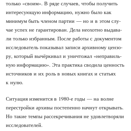
толь­ко «сво­им». В ряде слу­ча­ев, что­бы полу­чить
инте­ре­су­ю­щую инфор­ма­цию, нуж­но было как
мини­мум быть чле­ном пар­тии — но и в этом слу­
чае успех не гаран­ти­ро­ван. Дела неохот­но выда­ва­
ли толь­ко избран­ным. После рабо­ты с доку­мен­том
иссле­до­ва­тель пока­зы­вал запи­си архив­но­му цен­зо­
ру, кото­рый вычёр­ки­вал и уни­что­жал «непра­виль­
ную инфор­ма­цию». Эта прак­ти­ка сво­ди­ла цен­ность
источ­ни­ков и их роль в новых кни­гах и ста­тьях
к нулю.
Ситу­а­ция изме­нит­ся в 1980‑е годы — на волне
пере­строй­ки архи­вы посте­пен­но нач­нут откры­вать.
Но такие тем­пы рас­сек­ре­чи­ва­ния не удо­вле­тво­ря­ли
исследователей.