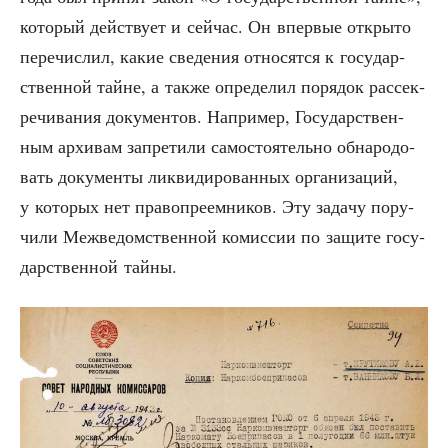
кото­рый дей­ству­ет и сей­час. Он впер­вые откры­то
пере­чис­лил, какие све­де­ния отно­сят­ся к госу­дар­
ствен­ной тайне, а так­же опре­де­лил поря­док рас­сек­
ре­чи­ва­ния доку­мен­тов. Напри­мер, Госу­дар­ствен­
ным архи­вам запре­ти­ли само­сто­я­тель­но обна­ро­до­
вать доку­мен­ты лик­ви­ди­ро­ван­ных орга­ни­за­ций,
у кото­рых нет пра­во­пре­ем­ни­ков. Эту зада­чу пору­
чи­ли Меж­ве­дом­ствен­ной комис­сии по защи­те госу­
дар­ствен­ной тайны.