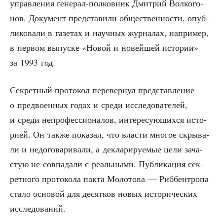
управ­ле­ния гене­рал-пол­ков­ник Дмит­рий Вол­ко­го­
нов. Доку­мент пред­ста­ви­ли обще­ствен­но­сти, опуб­
ли­ко­ва­ли в газе­тах и науч­ных жур­на­лах, напри­мер,
в пер­вом выпус­ке «Новой и новей­шей исто­рии»
за 1993 год.
Сек­рет­ный про­то­кол пере­вер­нул пред­став­ле­ние
о пред­во­ен­ных годах и сре­ди иссле­до­ва­те­лей,
и сре­ди непро­фес­си­о­на­лов, инте­ре­су­ю­щих­ся исто­
ри­ей. Он так­же пока­зал, что вла­сти мно­гое скры­ва­
ли и недо­го­ва­ри­ва­ли, а декла­ри­ру­е­мые цели зача­
стую не сов­па­да­ли с реаль­ны­ми. Пуб­ли­ка­ция сек­
рет­но­го про­то­ко­ла пак­та Моло­то­ва — Риббен­тро­па
ста­ло осно­вой для десят­ков новых исто­ри­че­ских
исследований.