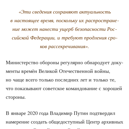
«Эти све­де­ния сохра­ня­ют акту­аль­ность
в насто­я­щее вре­мя, посколь­ку их рас­про­стра­не­
ние может нане­сти ущерб без­опас­но­сти Рос­
сий­ской Феде­ра­ции, и тре­бу­ют про­дле­ния сро­
ков рассекречивания».
Мини­стер­ство обо­ро­ны регу­ляр­но обна­ро­ду­ет доку­
мен­ты вре­мён Вели­кой Оте­че­ствен­ной вой­ны,
но чаще все­го толь­ко послед­них лет и толь­ко те,
что пока­зы­ва­ют совет­ское коман­до­ва­ние с хоро­шей
стороны.
В янва­ре 2020 года Вла­ди­мир Путин под­твер­дил
наме­ре­ние создать обще­до­ступ­ный Центр архив­ных