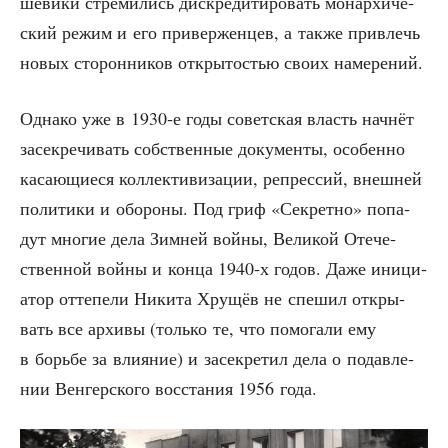
ше­ви­ки стре­ми­лись дис­кре­ди­ти­ро­вать монар­хи­че­
ский режим и его при­вер­жен­цев, а так­же при­влечь
новых сто­рон­ни­ков откры­то­стью сво­их намерений.
Одна­ко уже в 1930‑е годы совет­ская власть нач­нёт
засек­ре­чи­вать соб­ствен­ные доку­мен­ты, осо­бен­но
каса­ю­щи­е­ся кол­лек­ти­ви­за­ции, репрес­сий, внеш­ней
поли­ти­ки и обо­ро­ны. Под гриф «Сек­рет­но» попа­
дут мно­гие дела Зим­ней вой­ны, Вели­кой Оте­че­
ствен­ной вой­ны и кон­ца 1940‑х годов. Даже ини­ци­
а­тор отте­пе­ли Ники­та Хру­щёв не спе­шил откры­
вать все архи­вы (толь­ко те, что помо­га­ли ему
в борь­бе за вли­я­ние) и засек­ре­тил дела о подав­ле­
нии Вен­гер­ско­го вос­ста­ния 1956 года.