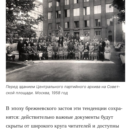
Перед зда­ни­ем Цен­траль­но­го пар­тий­но­го архи­ва на Совет­
ской пло­ща­ди. Москва, 1958 год
В эпо­ху бреж­нев­ско­го застоя эти тен­ден­ции сохра­
нят­ся: дей­стви­тель­но важ­ные доку­мен­ты будут
скры­ты от широ­ко­го кру­га чита­те­лей и доступ­ны