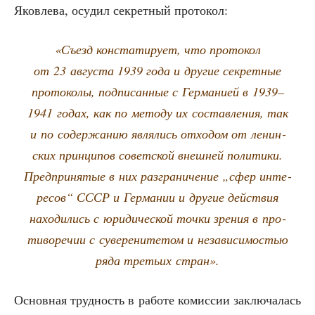
Яко­вле­ва, осу­дил сек­рет­ный протокол:
«Съезд кон­ста­ти­ру­ет, что про­то­кол
от 23 авгу­ста 1939 года и дру­гие сек­рет­ные
про­то­ко­лы, под­пи­сан­ные с Гер­ма­ни­ей в 1939–
1941 годах, как по мето­ду их состав­ле­ния, так
и по содер­жа­нию явля­лись отхо­дом от ленин­
ских прин­ци­пов совет­ской внеш­ней поли­ти­ки.
Пред­при­ня­тые в них раз­гра­ни­че­ние „сфер инте­
ре­сов“ СССР и Гер­ма­нии и дру­гие дей­ствия
нахо­ди­лись с юри­ди­че­ской точ­ки зре­ния в про­
ти­во­ре­чии с суве­ре­ни­те­том и неза­ви­си­мо­стью
ряда тре­тьих стран».
Основ­ная труд­ность в рабо­те комис­сии заклю­ча­лась