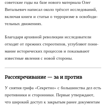
со­вет­ские годы на базе ново­го мате­ри­а­ла Олег
Вита­лье­вич напи­сал око­ло трёх­сот иссле­до­ва­ний,
вклю­чая кни­ги и ста­тьи о тер­ро­риз­ме в осво­бо­ди­
тель­ных движениях.
Бла­го­да­ря архив­ной рево­лю­ции иссле­до­ва­те­ли
отхо­дят от преж­них сте­рео­ти­пов, углуб­ля­ют пони­
ма­ние исто­ри­че­ских про­цес­сов и пока­зы­ва­ют
извест­ные явле­ния с новой стороны.
Рассекречивание — за и против
У сня­тия гри­фа «Сек­рет­но» с боль­шин­ства дел есть
про­тив­ни­ки и сто­рон­ни­ки. Пер­вые утвер­жда­ют,
что широ­кий доступ к закры­тым ранее доку­мен­там