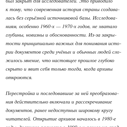
был закрыт для иссле­до­ва­те­лей. Это при­во­ди­ло
к тому, что совре­мен­ная исто­рия стра­ны созда­ва­
лась без серьёз­ной источ­ни­ко­вой базы. Иссле­до­ва­
ни­ям, осо­бен­но 1960‑х — 1970‑х годов, не хва­та­ло
глу­би­ны, новиз­ны и обос­но­ван­но­сти. Из-за закры­
то­сти прин­ци­пи­аль­но важ­ных для пони­ма­ния исто­
рии доку­мен­тов сре­ди учё­ных и обыч­ных людей сло­
жи­лось мне­ние, что насто­я­щее про­шлое глу­бо­ко
скры­то и явит себя толь­ко тогда, когда архи­вы
откроются.
Пере­строй­ка и после­до­вав­шие за ней пре­об­ра­зо­ва­
ния дей­стви­тель­но вклю­ча­ли и рас­сек­ре­чи­ва­ние
доку­мен­тов, ранее недо­ступ­ных широ­ко­му кру­гу
чита­те­лей. Откры­тие архи­вов нача­лось в 1980‑е