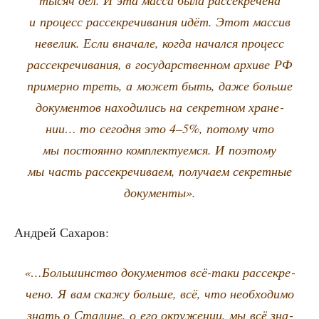
тысяч дел. И эта мас­са была рас­сек­ре­че­на
и про­цесс рас­сек­ре­чи­ва­ния идёт. Этот мас­сив
неве­лик. Если вна­ча­ле, когда начал­ся про­цесс
рас­сек­ре­чи­ва­ния, в госу­дар­ствен­ном архи­ве РФ
при­мер­но треть, а может быть, даже боль­ше
доку­мен­тов нахо­ди­лись на сек­рет­ном хра­не­
нии… то сего­дня это 4–5%, пото­му что
мы посто­ян­но ком­плек­ту­ем­ся. И поэто­му
мы часть рас­сек­ре­чи­ва­ем, полу­ча­ем сек­рет­ные
документы».
Андрей Саха­ров:
«…Боль­шин­ство доку­мен­тов всё-таки рас­сек­ре­
че­но. Я вам ска­жу боль­ше, всё, что необ­хо­ди­мо
знать о Ста­лине, о его окру­же­нии, мы всё зна­