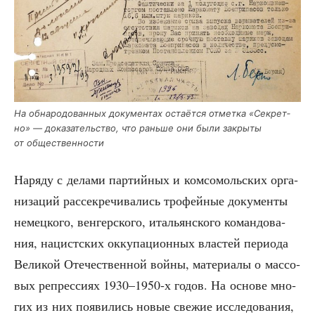
На обна­ро­до­ван­ных доку­мен­тах оста­ёт­ся отмет­ка «Сек­рет­
но» — дока­за­тель­ство, что рань­ше они были закры­ты
от общественности
Наря­ду с дела­ми пар­тий­ных и ком­со­моль­ских орга­
ни­за­ций рас­сек­ре­чи­ва­лись тро­фей­ные доку­мен­ты
немец­ко­го, вен­гер­ско­го, ита­льян­ско­го коман­до­ва­
ния, нацист­ских окку­па­ци­он­ных вла­стей пери­о­да
Вели­кой Оте­че­ствен­ной вой­ны, мате­ри­а­лы о мас­со­
вых репрес­си­ях 1930–1950‑х годов. На осно­ве мно­
гих из них появи­лись новые све­жие иссле­до­ва­ния,