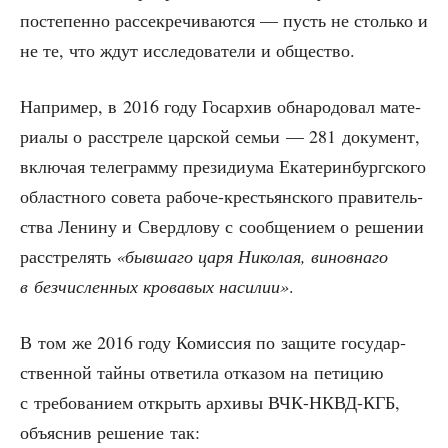
посте­пен­но рас­сек­ре­чи­ва­ют­ся — пусть не столь­ко и
не те, что ждут иссле­до­ва­те­ли и общество.
Напри­мер, в 2016 году Гос­ар­хив обна­ро­до­вал мате­
ри­а­лы о рас­стре­ле цар­ской семьи — 281 доку­мент,
вклю­чая теле­грам­му пре­зи­ди­у­ма Ека­те­рин­бург­ско­го
област­но­го сове­та рабо­че-кре­стьян­ско­го пра­ви­тель­
ства Лени­ну и Сверд­ло­ву с сооб­ще­ни­ем о реше­нии
рас­стре­лять
«быв­ша­го царя Нико­лая, винов­на­го
в без­чис­лен­ных кро­ва­вых наси­лии»
.
В том же 2016 году Комис­сия по защи­те госу­дар­
ствен­ной тай­ны отве­ти­ла отка­зом на пети­цию
с тре­бо­ва­ни­ем открыть архи­вы ВЧК-НКВД-КГБ,
объ­яс­нив реше­ние так: