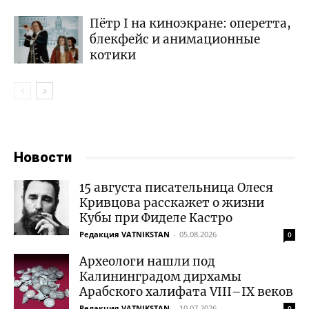
Пётр I на киноэкране: оперетта,
блекфейс и анимационные
котики
Новости
15 августа писательница Олеся
Кривцова расскажет о жизни
Кубы при Фиделе Кастро
Редакция VATNIKSTAN
-
05.08.2026
0
Археологи нашли под
Калининградом дирхамы
Арабского халифата VIII–IX веков
Редакция VATNIKSTAN
-
10.07.2026
0