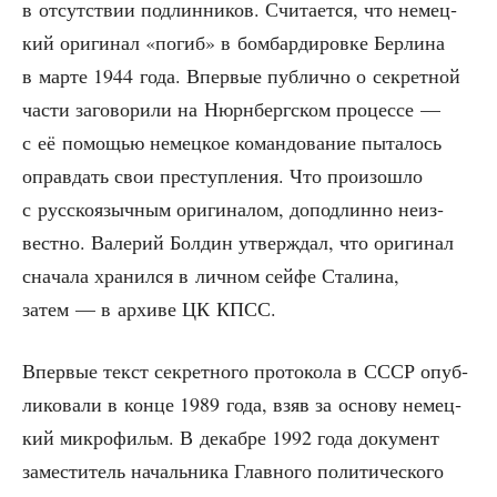
в отсут­ствии под­лин­ни­ков. Счи­та­ет­ся, что немец­
кий ори­ги­нал «погиб» в бом­бар­ди­ров­ке Бер­ли­на
в мар­те 1944 года. Впер­вые пуб­лич­но о сек­рет­ной
части заго­во­ри­ли на Нюрн­берг­ском про­цес­се —
с её помо­щью немец­кое коман­до­ва­ние пыта­лось
оправ­дать свои пре­ступ­ле­ния. Что про­изо­шло
с рус­ско­языч­ным ори­ги­на­лом, допод­лин­но неиз­
вест­но. Вале­рий Бол­дин утвер­ждал, что ори­ги­нал
сна­ча­ла хра­нил­ся в лич­ном сей­фе Ста­ли­на,
затем — в архи­ве ЦК КПСС.
Впер­вые текст сек­рет­но­го про­то­ко­ла в СССР опуб­
ли­ко­ва­ли в кон­це 1989 года, взяв за осно­ву немец­
кий мик­ро­фильм. В декаб­ре 1992 года доку­мент
заме­сти­тель началь­ни­ка Глав­но­го поли­ти­че­ско­го