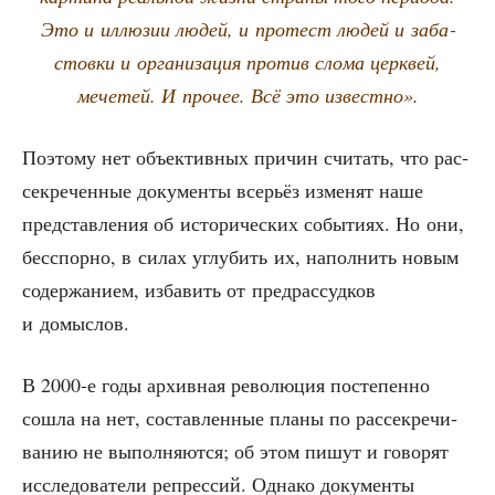
Это и иллю­зии людей, и про­тест людей и заба­
стов­ки и орга­ни­за­ция про­тив сло­ма церк­вей,
мече­тей. И про­чее. Всё это известно».
Поэто­му нет объ­ек­тив­ных при­чин счи­тать, что рас­
сек­ре­чен­ные доку­мен­ты все­рьёз изме­нят наше
пред­став­ле­ния об исто­ри­че­ских собы­ти­ях. Но они,
бес­спор­но, в силах углу­бить их, напол­нить новым
содер­жа­ни­ем, изба­вить от пред­рас­суд­ков
и домыслов.
В 2000‑е годы архив­ная рево­лю­ция посте­пен­но
сошла на нет, состав­лен­ные пла­ны по рас­сек­ре­чи­
ва­нию не выпол­ня­ют­ся; об этом пишут и гово­рят
иссле­до­ва­те­ли репрес­сий. Одна­ко доку­мен­ты