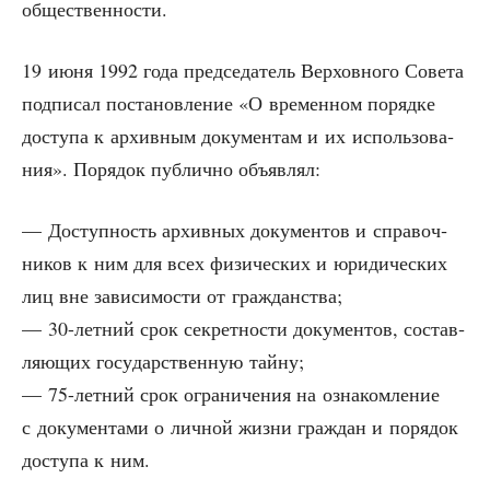
общественности.
19 июня 1992 года пред­се­да­тель Вер­хов­но­го Сове­та
под­пи­сал поста­нов­ле­ние «О вре­мен­ном поряд­ке
досту­па к архив­ным доку­мен­там и их исполь­зо­ва­
ния». Поря­док пуб­лич­но объявлял:
— Доступ­ность архив­ных доку­мен­тов и спра­воч­
ни­ков к ним для всех физи­че­ских и юри­ди­че­ских
лиц вне зави­си­мо­сти от гражданства;
— 30-лет­ний срок сек­рет­но­сти доку­мен­тов, состав­
ля­ю­щих госу­дар­ствен­ную тайну;
— 75-лет­ний срок огра­ни­че­ния на озна­ком­ле­ние
с доку­мен­та­ми о лич­ной жиз­ни граж­дан и поря­док
досту­па к ним.