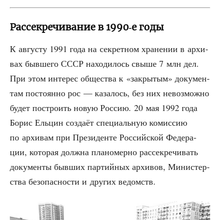
Рассекречивание в 1990‑е годы
К авгу­сту 1991 года на сек­рет­ном хра­не­нии в архи­
вах быв­ше­го СССР нахо­ди­лось свы­ше 7 млн дел.
При этом инте­рес обще­ства к «закры­тым» доку­мен­
там посто­ян­но рос — каза­лось, без них невоз­мож­но
будет постро­ить новую Рос­сию. 20 мая 1992 года
Борис Ель­цин созда­ёт спе­ци­аль­ную комис­сию
по архи­вам при Пре­зи­ден­те Рос­сий­ской Феде­ра­
ции, кото­рая долж­на пла­но­мер­но рас­сек­ре­чи­вать
доку­мен­ты быв­ших пар­тий­ных архи­вов, Мини­стер­
ства без­опас­но­сти и дру­гих ведомств.