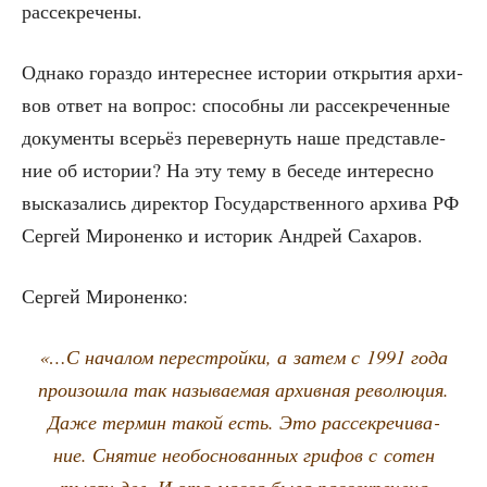
рассекречены.
Одна­ко гораз­до инте­рес­нее исто­рии откры­тия архи­
вов ответ на вопрос: спо­соб­ны ли рас­сек­ре­чен­ные
доку­мен­ты все­рьёз пере­вер­нуть наше пред­став­ле­
ние об исто­рии? На эту тему в бесе­де инте­рес­но
выска­за­лись дирек­тор Госу­дар­ствен­но­го архи­ва РФ
Сер­гей Миро­нен­ко и исто­рик Андрей Сахаров.
Сер­гей Мироненко:
«…С нача­лом пере­строй­ки, а затем с 1991 года
про­изо­шла так назы­ва­е­мая архив­ная рево­лю­ция.
Даже тер­мин такой есть. Это рас­сек­ре­чи­ва­
ние. Сня­тие необос­но­ван­ных гри­фов с сотен