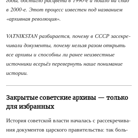
годы, достиг­ло рас­цве­та в 1990‑е и пошло на спад
в 2000‑е. Этот про­цесс изве­стен под назва­ни­ем
«архив­ная революция».
VATNIKSTAN раз­би­ра­ет­ся, поче­му в СССР засек­ре­
чи­ва­ли доку­мен­ты, поче­му нель­зя разом открыть
все архи­вы и спо­соб­ны ли ранее неиз­вест­ные
источ­ни­ки все­рьёз пере­вер­нуть наше пони­ма­ние
истории.
Закрытые советские архивы — только
для избранных
Исто­рия совет­ской вла­сти нача­лась с рас­сек­ре­чи­ва­
ния доку­мен­тов цар­ско­го пра­ви­тель­ства: так боль­