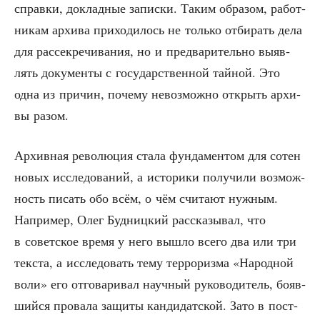
справ­ки, доклад­ные запис­ки. Таким обра­зом, работ­
ни­кам архи­ва при­хо­ди­лось не толь­ко отби­рать дела
для рас­сек­ре­чи­ва­ния, но и пред­ва­ри­тель­но выяв­
лять доку­мен­ты с госу­дар­ствен­ной тай­ной. Это
одна из при­чин, поче­му невоз­мож­но открыть архи­
вы разом.
Архив­ная рево­лю­ция ста­ла фун­да­мен­том для сотен
новых иссле­до­ва­ний, а исто­ри­ки полу­чи­ли воз­мож­
ность писать обо всём, о чём счи­та­ют нуж­ным.
Напри­мер, Олег Буд­ниц­кий рас­ска­зы­вал, что
в совет­ское вре­мя у него вышло все­го два или три
тек­ста, а иссле­до­вать тему тер­ро­риз­ма «Народ­ной
воли» его отго­ва­ри­вал науч­ный руко­во­ди­тель, бояв­
ший­ся про­ва­ла защи­ты кан­ди­дат­ской. Зато в пост­