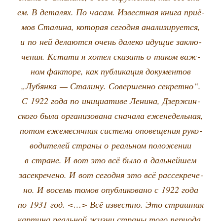
ем. В дета­лях. По часам. Извест­ная кни­га при­ё­
мов Ста­ли­на, кото­рая сего­дня ана­ли­зи­ру­ет­ся,
и по ней дела­ют­ся очень дале­ко иду­щие заклю­
че­ния. Кста­ти я хотел ска­зать о таком важ­
ном фак­то­ре, как пуб­ли­ка­ция доку­мен­тов
„Лубян­ка — Ста­ли­ну. Совер­шен­но сек­рет­но“.
С 1922 года по ини­ци­а­ти­ве Лени­на, Дзер­жин­
ско­го была орга­ни­зо­ва­на сна­ча­ла еже­не­дель­ная,
потом еже­ме­сяч­ная систе­ма опо­ве­ще­ния руко­
во­ди­те­лей стра­ны о реаль­ном поло­же­нии
в стране. И вот это всё было в даль­ней­шем
засек­ре­че­но. И вот сего­дня это всё рас­сек­ре­че­
но. И восемь томов опуб­ли­ко­ва­но с 1922 года
по 1931 год. <…> Всё извест­но. Это страш­ная
кар­ти­на реаль­ной жиз­ни стра­ны того пери­о­да.