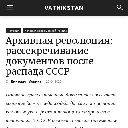
VATNIKSTAN
История
История современной России
Архивная революция:
рассекречивание
документов после
распада СССР
От
Виктория Мокина
-
23.04.2020
Поня­тие «рас­сек­ре­чен­ные доку­мен­ты» вызы­ва­ет
вол­не­ние даже сре­ди людей, далё­ких от исто­рии
как от нау­ки и ред­ко чита­ю­щих исто­ри­че­ские
источ­ни­ки. В СССР огром­ный мас­сив доку­мен­тов