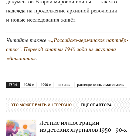
доку­мен­тов Вто­рой миро­вой вой­ны — так что
надеж­да на про­дол­же­ние архив­ной рево­лю­ции
и новые иссле­до­ва­ния живёт.
Читай­те так­же
«„Рос­сий­ско-гер­ман­ское парт­нёр­
ство“. Пере­вод ста­тьи 1940 года из жур­на­ла
«Атлан­тик»
.
ТЕГИ
1980-е
1990-е
архивы
рассекреченные материалы
ЭТО МОЖЕТ БЫТЬ ИНТЕРЕСНО
ЕЩЕ ОТ АВТОРА
Летние иллюстрации
из детских журналов 1950–90‑х