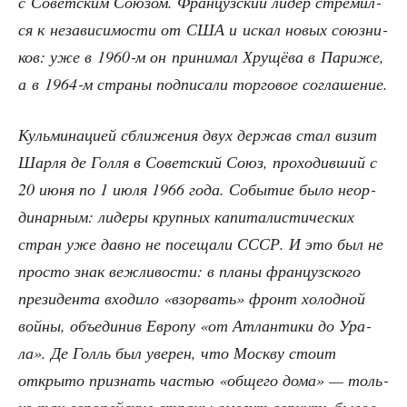
с Совет­ским Сою­зом. Фран­цуз­ский лидер стре­мил­
ся к неза­ви­си­мо­сти от США и искал новых союз­ни­
ков: уже в 1960‑м он при­ни­мал Хру­щё­ва в Пари­же,
а в 1964‑м стра­ны под­пи­са­ли тор­го­вое соглашение.
Куль­ми­на­ци­ей сбли­же­ния двух дер­жав стал визит
Шар­ля де Гол­ля в Совет­ский Союз, про­хо­див­ший с
20 июня по 1 июля 1966 года. Собы­тие было неор­
ди­нар­ным: лиде­ры круп­ных капи­та­ли­сти­че­ских
стран уже дав­но не посе­ща­ли СССР. И это был не
про­сто знак веж­ли­во­сти: в пла­ны фран­цуз­ско­го
пре­зи­ден­та вхо­ди­ло «взо­рвать» фронт холод­ной
вой­ны, объ­еди­нив Евро­пу «от Атлан­ти­ки до Ура­
ла». Де Голль был уве­рен, что Моск­ву сто­ит
откры­то при­знать частью «обще­го дома» — толь­