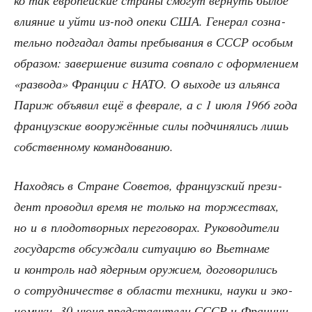
ко так евро­пей­ские стра­ны смо­гут вер­нуть былое
вли­я­ние и уйти из-под опе­ки США. Гене­рал созна­
тель­но под­га­дал даты пре­бы­ва­ния в СССР осо­бым
обра­зом: завер­ше­ние визи­та сов­па­ло с оформ­ле­ни­ем
«раз­во­да» Фран­ции с НАТО. О выхо­де из аль­ян­са
Париж объ­явил ещё в фев­ра­ле, а с 1 июля 1966 года
фран­цуз­ские воору­жён­ные силы под­чи­ня­лись лишь
соб­ствен­но­му командованию.
Нахо­дясь в Стране Сове­тов, фран­цуз­ский пре­зи­
дент про­во­дил вре­мя не толь­ко на тор­же­ствах,
но и в пло­до­твор­ных пере­го­во­рах. Руко­во­ди­те­ли
госу­дарств обсуж­да­ли ситу­а­цию во Вьет­на­ме
и кон­троль над ядер­ным ору­жи­ем, дого­во­ри­лись
о сотруд­ни­че­стве в обла­сти тех­ни­ки, нау­ки и эко­
но­ми­ки. 30 июня пред­ста­ви­те­ли СССР и Фран­ции