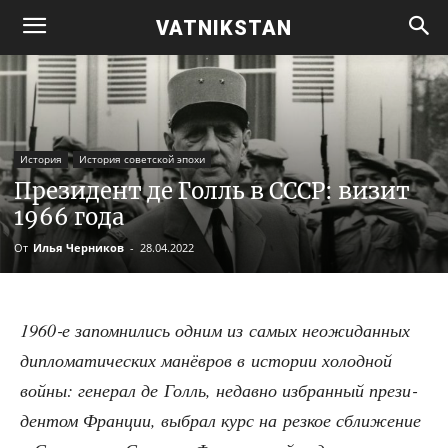
VATNIKSTAN
История
История советской эпохи
Президент де Голль в СССР: визит
1966 года
От
Илья Черников
-
28.04.2022
1960‑е запом­ни­лись одним из самых неожи­дан­ных
дипло­ма­ти­че­ских манёв­ров в исто­рии холод­ной
вой­ны: гене­рал де Голль, недав­но избран­ный пре­зи­
ден­том Фран­ции, выбрал курс на рез­кое сбли­же­ние