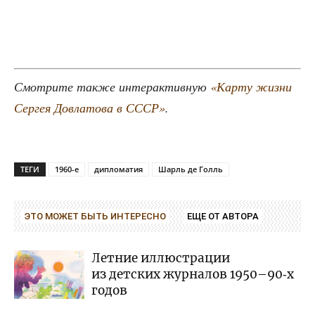
Смот­ри­те так­же интер­ак­тив­ную
«Кар­ту жиз­ни
Сер­гея Довла­то­ва в СССР»
.
ТЕГИ
1960-е
дипломатия
Шарль де Голль
ЭТО МОЖЕТ БЫТЬ ИНТЕРЕСНО
ЕЩЕ ОТ АВТОРА
Летние иллюстрации
из детских журналов 1950–90‑х
годов