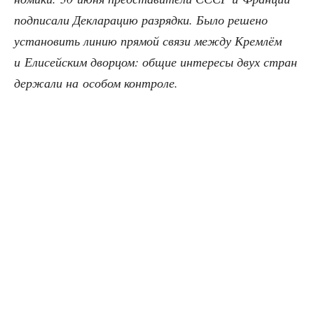
под­пи­са­ли Декла­ра­цию раз­ряд­ки. Было реше­но
уста­но­вить линию пря­мой свя­зи меж­ду Крем­лём
и Ели­сей­ским двор­цом: общие инте­ре­сы двух стран
дер­жа­ли на осо­бом контроле.