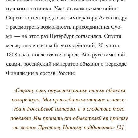
цуз­ско­го союз­ни­ка. Уже в самом нача­ле вой­ны
Спренг­пор­тен пред­ло­жил импе­ра­то­ру Алек­сан­дру
I рас­смот­реть воз­мож­ность при­со­еди­не­ния Суо­
ми — на этот раз Петер­бург согла­сил­ся. Спу­стя
месяц после нача­ла бое­вых дей­ствий, 20 мар­та
1808 года, после взя­тия горо­да Або рус­ски­ми вой­
ска­ми, рос­сий­ский импе­ра­тор объ­явил о пере­хо­де
Фин­лян­дии в состав России:
«Стра­ну сию, ору­жи­ем нашим таким обра­зом
поко­рён­ную, Мы при­со­еди­ня­ем отныне и навсе­
гда к Рос­сий­ской импе­рии, и в след­ствие того
пове­ле­ли Мы при­нять от обы­ва­те­лей ея при­ся­гу
на вер­ное Пре­сто­лу Наше­му под­дан­ство» [2].