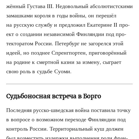
жён­ный Густа­ва III. Недо­воль­ный абсо­лю­тист­ски­ми
замаш­ка­ми коро­ля в годы вой­ны, он пере­шёл
на рус­скую служ­бу и пред­ло­жил Ека­те­рине II про­
ект о созда­нии неза­ви­си­мой Фин­лян­дии под про­
тек­то­ра­том Рос­сии. Петер­бург не заго­рел­ся этой
иде­ей, но позд­нее Спренг­пор­тен, при­го­во­рён­ный
на родине к смерт­ной каз­ни за изме­ну, сыг­ра­ет
свою роль в судь­бе Суоми.
Судьбоносная встреча в Борго
Послед­няя рус­ско-швед­ская вой­на поста­ви­ла точ­ку
в вопро­се о воз­мож­ном пере­хо­де Фин­лян­дии под
кон­троль Рос­сии. Тер­ри­то­ри­аль­ный куш дол­жен
был воз­ме­стить издерж­ки выпол­не­ния роли фран­