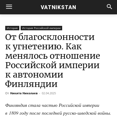
VATNIKSTAN
История
История Российской империи
От благосклонности
к угнетению. Как
менялось отношение
Российской империи
к автономии
Финляндии
От
Никита Николаев
-
02.04.2025
Фин­лян­дия ста­ла частью Рос­сий­ской импе­рии
в 1809 году после послед­ней рус­ско-швед­ской вой­ны.