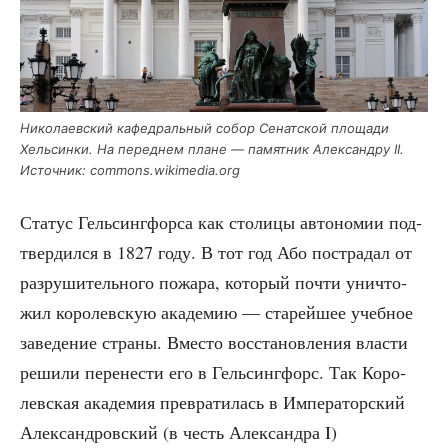
Нико­ла­ев­ский кафед­раль­ный собор Сенат­ской пло­ща­ди
Хель­син­ки. На перед­нем плане — памят­ник Алек­сан­дру II.
Источ­ник: commons.wikimedia.org
Ста­тус Гель­синг­фор­са как сто­ли­цы авто­но­мии под­
твер­дил­ся в 1827 году. В тот год Або постра­дал от
раз­ру­ши­тель­но­го пожа­ра, кото­рый почти уни­что­
жил коро­лев­скую ака­де­мию — ста­рей­шее учеб­ное
заве­де­ние стра­ны. Вме­сто вос­ста­нов­ле­ния вла­сти
реши­ли пере­не­сти его в Гель­синг­форс. Так Коро­
лев­ская ака­де­мия пре­вра­ти­лась в Импе­ра­тор­ский
Алек­сан­дров­ский (в честь Алек­сандра I)