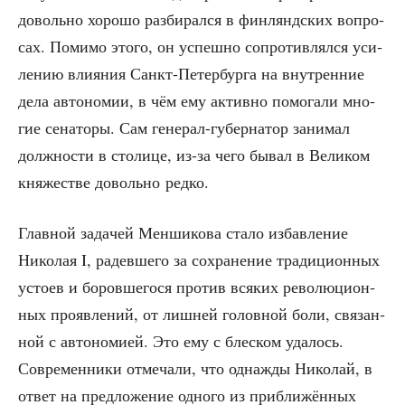
доволь­но хоро­шо раз­би­рал­ся в фин­лянд­ских вопро­
сах. Поми­мо это­го, он успеш­но сопро­тив­лял­ся уси­
ле­нию вли­я­ния Санкт-Петер­бур­га на внут­рен­ние
дела авто­но­мии, в чём ему актив­но помо­га­ли мно­
гие сена­то­ры. Сам гене­рал-губер­на­тор зани­мал
долж­но­сти в сто­ли­це, из-за чего бывал в Вели­ком
кня­же­стве доволь­но редко.
Глав­ной зада­чей Мен­ши­ко­ва ста­ло избав­ле­ние
Нико­лая I, радев­ше­го за сохра­не­ние тра­ди­ци­он­ных
усто­ев и боров­ше­го­ся про­тив вся­ких рево­лю­ци­он­
ных про­яв­ле­ний, от лиш­ней голов­ной боли, свя­зан­
ной с авто­но­ми­ей. Это ему с блес­ком уда­лось.
Совре­мен­ни­ки отме­ча­ли, что одна­жды Нико­лай, в
ответ на пред­ло­же­ние одно­го из при­бли­жён­ных