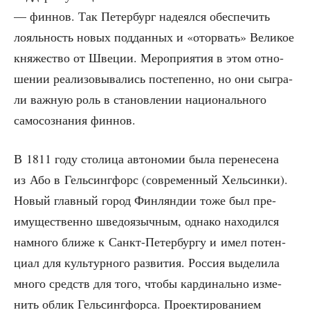
— фин­нов. Так Петер­бург наде­ял­ся обес­пе­чить
лояль­ность новых под­дан­ных и «ото­рвать» Вели­кое
кня­же­ство от Шве­ции. Меро­при­я­тия в этом отно­
ше­нии реа­ли­зо­вы­ва­лись посте­пен­но, но они сыг­ра­
ли важ­ную роль в ста­нов­ле­нии наци­о­наль­но­го
само­со­зна­ния финнов.
В 1811 году сто­ли­ца авто­но­мии была пере­не­се­на
из Або в Гель­синг­форс (совре­мен­ный Хель­син­ки).
Новый глав­ный город Фин­лян­дии тоже был пре­
иму­ще­ствен­но шве­до­языч­ным, одна­ко нахо­дил­ся
намно­го бли­же к Санкт-Петер­бур­гу и имел потен­
ци­ал для куль­тур­но­го раз­ви­тия. Рос­сия выде­ли­ла
мно­го средств для того, что­бы кар­ди­наль­но изме­
нить облик Гель­синг­фор­са. Про­ек­ти­ро­ва­ни­ем