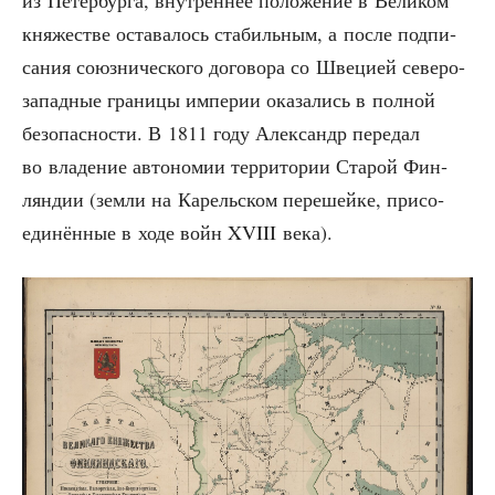
из Петер­бур­га, внут­рен­нее поло­же­ние в Вели­ком
кня­же­стве оста­ва­лось ста­биль­ным, а после под­пи­
са­ния союз­ни­че­ско­го дого­во­ра со Шве­ци­ей севе­ро-
запад­ные гра­ни­цы импе­рии ока­за­лись в пол­ной
без­опас­но­сти. В 1811 году Алек­сандр пере­дал
во вла­де­ние авто­но­мии тер­ри­то­рии Ста­рой Фин­
лян­дии (зем­ли на Карель­ском пере­шей­ке, при­со­
еди­нён­ные в ходе войн XVIII века).