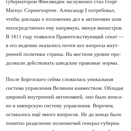
губер­на­то­ром Фин­лян­дии заслу­жен­но стал Георг
Маг­нус Спренг­пор­тен. Алек­сандр I потре­бо­вал,
что­бы докла­ды о поло­же­нии дел в авто­но­мии шли
непо­сред­ствен­но ему напря­мую, минуя мини­стров.
В 1811 году появил­ся Пра­ви­тель­ству­ю­щий сенат —
в его веде­нии ока­за­лись почти все вопро­сы внут­
рен­ней поли­ти­ки стра­ны. На мест­ном уровне про­
дол­жа­ли дей­ство­вать швед­ские пра­во­вые нормы.
После Бор­госко­го сей­ма сло­жи­лась уни­каль­ная
систе­ма управ­ле­ния Вели­ким кня­же­ством. Обла­дая
широ­кой внут­рен­ней авто­но­ми­ей, оно было впи­са­
но в импер­скую систе­му управ­ле­ния. Впро­чем,
оста­ва­лось ещё мно­го вопро­сов. Не до кон­ца было
понят­но раз­де­ле­ние пол­но­мо­чий гене­рал-губер­на­