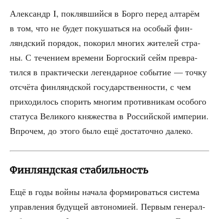
Алек­сандр I, покляв­ший­ся в Бор­го перед алта­рём
в том, что не будет поку­шать­ся на осо­бый фин­
лянд­ский поря­док, поко­рил мно­гих жите­лей стра­
ны. С тече­ни­ем вре­ме­ни Бор­гос­кий сейм пре­вра­
тил­ся в прак­ти­че­ски леген­дар­ное собы­тие — точ­ку
отсчё­та фин­лянд­ской госу­дар­ствен­но­сти, с чем
при­хо­ди­лось спо­рить мно­гим про­тив­ни­кам осо­бо­го
ста­ту­са Вели­ко­го кня­же­ства в Рос­сий­ской импе­рии.
Впро­чем, до это­го было ещё доста­точ­но далеко.
Финляндская стабильность
Ещё в годы вой­ны нача­ла фор­ми­ро­вать­ся систе­ма
управ­ле­ния буду­щей авто­но­ми­ей. Пер­вым гене­рал-