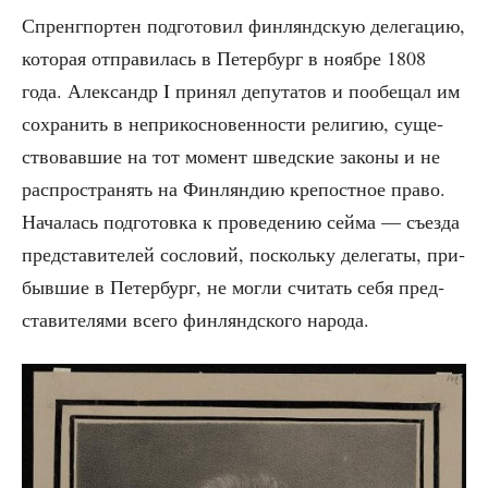
Спренг­пор­тен под­го­то­вил фин­лянд­скую деле­га­цию,
кото­рая отпра­ви­лась в Петер­бург в нояб­ре 1808
года. Алек­сандр I при­нял депу­та­тов и пообе­щал им
сохра­нить в непри­кос­но­вен­но­сти рели­гию, суще­
ство­вав­шие на тот момент швед­ские зако­ны и не
рас­про­стра­нять на Фин­лян­дию кре­пост­ное пра­во.
Нача­лась под­го­тов­ка к про­ве­де­нию сей­ма — съез­да
пред­ста­ви­те­лей сосло­вий, посколь­ку деле­га­ты, при­
быв­шие в Петер­бург, не мог­ли счи­тать себя пред­
ста­ви­те­ля­ми все­го фин­лянд­ско­го народа.