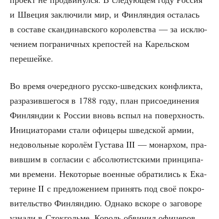
и Шве­ция заклю­чи­ли мир, и Фин­лян­дия оста­лась
в соста­ве скан­ди­нав­ско­го коро­лев­ства — за исклю­
че­ни­ем погра­нич­ных кре­по­стей на Карель­ском
перешейке.
Во вре­мя оче­ред­но­го рус­ско-швед­ских кон­флик­та,
раз­ра­зив­ше­го­ся в 1788 году, план при­со­еди­не­ния
Фин­лян­дии к Рос­сии вновь вспыл на поверх­ность.
Ини­ци­а­то­ра­ми ста­ли офи­це­ры швед­ской армии,
недо­воль­ные коро­лём Густа­ва III — монар­хом, пра­
вив­шим в согла­сии с абсо­лю­тист­ски­ми прин­ци­па­
ми вре­ме­ни. Неко­то­рые воен­ные обра­ти­лись к Ека­
те­рине II с пред­ло­же­ни­ем при­нять под своё покро­
ви­тель­ство Фин­лян­дию. Одна­ко вско­ре о заго­во­ре
узна­ли в Сток­голь­ме. Король обви­нил офи­це­ров