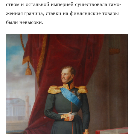
ством и осталь­ной импе­ри­ей суще­ство­ва­ла тамо­
жен­ная гра­ни­ца, став­ки на фин­лянд­ские това­ры
были невысоки.