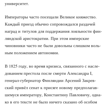
университет.
Импе­ра­то­ры часто посе­ща­ли Вели­кое кня­же­ство.
Каж­дый при­езд обыч­но сопро­вож­дал­ся раз­да­чей
наград и титу­лов для под­дер­жа­ния лояль­но­сти фин­
лянд­ской ари­сто­кра­тии. При этом импер­ские
чинов­ни­ки часто не были доволь­ны слиш­ком воль­
ным поло­же­ни­ем автономии.
В 1825 году, во вре­мя кри­зи­са, свя­зан­но­го с насле­
до­ва­ни­ем пре­сто­ла после смер­ти Алек­сандра I,
гене­рал-губер­на­тор Фин­лян­дии Арсе­ний Закрев­
ский при­вёл сенат к при­ся­ге ново­му пред­по­ла­гав­
ше­му­ся импе­ра­то­ру, Кон­стан­ти­ну Пав­ло­ви­чу, одна­
ко в его тек­сте не было ниче­го ска­за­но об осо­бом