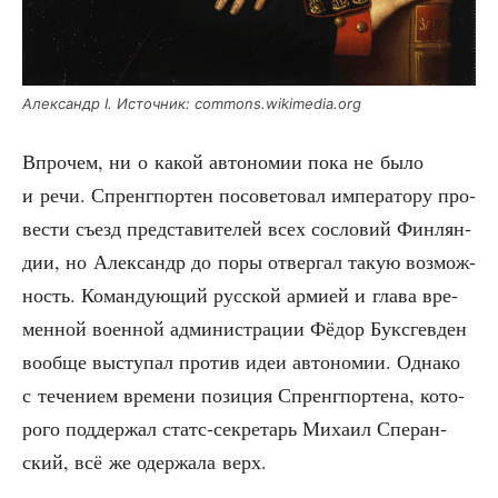
Алек­сандр I. Источ­ник: commons.wikimedia.org
Впро­чем, ни о какой авто­но­мии пока не было
и речи. Спренг­пор­тен посо­ве­то­вал импе­ра­то­ру про­
ве­сти съезд пред­ста­ви­те­лей всех сосло­вий Фин­лян­
дии, но Алек­сандр до поры отвер­гал такую воз­мож­
ность. Коман­ду­ю­щий рус­ской арми­ей и гла­ва вре­
мен­ной воен­ной адми­ни­стра­ции Фёдор Букс­гев­ден
вооб­ще высту­пал про­тив идеи авто­но­мии. Одна­ко
с тече­ни­ем вре­ме­ни пози­ция Спренг­пор­те­на, кото­
ро­го под­дер­жал статс-сек­ре­тарь Миха­ил Спе­ран­
ский, всё же одер­жа­ла верх.