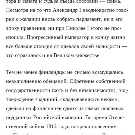
то­ра и сена­та и судь­ба съез­да сосло­вий — сей­ма.
Несмот­ря на то что Алек­сандр I неод­но­крат­но гово­
рил о жела­нии вновь собрать пар­ла­мент, ни в его
эпо­ху прав­ле­ния, ни при Нико­лае I это­го не про­
изо­шло. Про­грес­сив­ный импе­ра­тор к кон­цу жиз­ни
всё боль­ше отхо­дил от иде­а­лов сво­ей моло­до­сти —
это отра­зи­лось и на Вели­ком княжестве.
Тем не менее фин­лянд­цы не силь­но воз­му­ща­лись
невы­пол­не­нию обе­ща­ний. Обре­те­ние соб­ствен­ной
госу­дар­ствен­но­сти (хоть и без неза­ви­си­мо­сти), под­
твер­жде­ние тра­ди­ций, скла­ды­вав­ших­ся века­ми,
сде­ла­ли из фин­лянд­цев одних из самых лояль­ных
под­дан­ных Рос­сий­ской импе­рии. Во вре­мя Оте­че­
ствен­ной вой­ны 1812 года, вопре­ки опа­се­ни­ям