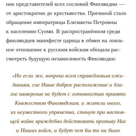
ние пред­ста­ви­те­лей всех сосло­вий Фин­лян­дии —
от ари­сто­кра­тии до кре­стьян­ства. При­чи­ной ста­ло
обра­ще­ние импе­ра­три­цы Ели­за­ве­ты Пет­ров­ны
к насе­ле­нию Суо­ми. В рас­про­стра­нён­ном сре­ди
фин­лянд­цев мани­фе­сте цари­ца в обмен на лояль­
ное отно­ше­ние к рус­ским вой­скам обе­ща­ла рас­
смот­реть буду­щую неза­ви­си­мость Финляндии:
«Но если же, вопре­ки всем спра­вед­ли­вым ожи­
да­ни­ям, сие Наше доб­рое рас­по­ло­же­ние и бла­
гое наме­ре­ние не будет с готов­но­стью при­ня­то
Кня­же­ством Фин­лянд­ским, и жите­ли оно­го,
из неумест­но­го упрям­ства, ста­нут при насто­я­
щей войне враж­деб­но дей­ство­вать про­ти­ву Нас
и Наших войск, и будут чем бы то ни было