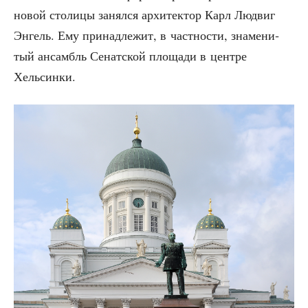
новой сто­ли­цы занял­ся архи­тек­тор Карл Людвиг
Энгель. Ему при­над­ле­жит, в част­но­сти, зна­ме­ни­
тый ансамбль Сенат­ской пло­ща­ди в цен­тре
Хельсинки.