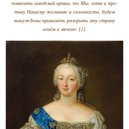
помо­гать швед­ской армии, то Мы, хотя и про­
ти­ву Наше­му жела­нию и склон­но­сти, будем
вынуж­де­ны при­ка­зать разо­рить эту стра­ну
огнём и мечом» [1].