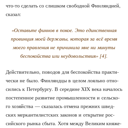
что-то сде­лать со слиш­ком сво­бод­ной Фин­лян­ди­ей,
сказал:
«Оставь­те фин­нов в покое. Это един­ствен­ная
про­вин­ция моей дер­жа­вы, кото­рая за всё вре­мя
мое­го прав­ле­ния не при­чи­ни­ла мне ни мину­ты
бес­по­кой­ства или неудо­воль­ствия» [4].
Дей­стви­тель­но, пово­дов для бес­по­кой­ства прак­ти­
че­ски не было. Фин­лянд­цы в целом лояль­но отно­
си­лись к Петер­бур­гу. В сере­дине XIX века нача­лось
посте­пен­ное раз­ви­тие про­мыш­лен­но­сти и сель­ско­
го хозяй­ства — ска­за­лась отме­на преж­них швед­
ских мер­кан­ти­лист­ских зако­нов и откры­тие рос­
сий­ско­го рын­ка сбы­та. Хотя меж­ду Вели­ким кня­же­