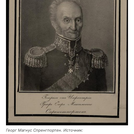
Георг Маг­нус Спренг­пор­тен. Источ­ник: