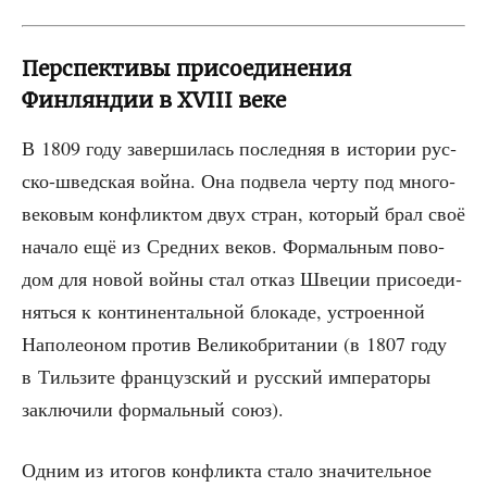
Перспективы присоединения
Финляндии в XVIII веке
В 1809 году завер­ши­лась послед­няя в исто­рии рус­
ско-швед­ская вой­на. Она под­ве­ла чер­ту под мно­го­
ве­ко­вым кон­флик­том двух стран, кото­рый брал своё
нача­ло ещё из Сред­них веков. Фор­маль­ным пово­
дом для новой вой­ны стал отказ Шве­ции при­со­еди­
нять­ся к кон­ти­нен­таль­ной бло­ка­де, устро­ен­ной
Напо­лео­ном про­тив Вели­ко­бри­та­нии (в 1807 году
в Тиль­зи­те фран­цуз­ский и рус­ский импе­ра­то­ры
заклю­чи­ли фор­маль­ный союз).
Одним из ито­гов кон­флик­та ста­ло зна­чи­тель­ное