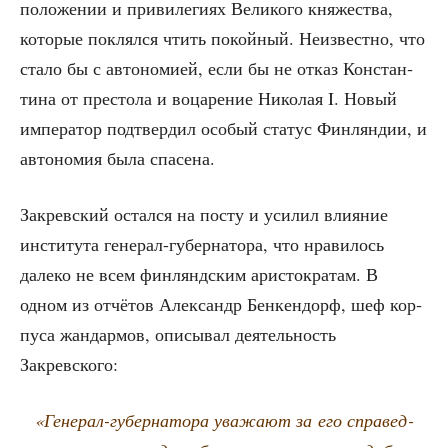
поло­же­нии и при­ви­ле­ги­ях Вели­ко­го кня­же­ства,
кото­рые поклял­ся чтить покой­ный. Неиз­вест­но, что
ста­ло бы с авто­но­ми­ей, если бы не отказ Кон­стан­
ти­на от пре­сто­ла и воца­ре­ние Нико­лая I. Новый
импе­ра­тор под­твер­дил осо­бый ста­тус Фин­лян­дии, и
авто­но­мия была спасена.
Закрев­ский остал­ся на посту и уси­лил вли­я­ние
инсти­ту­та гене­рал-губер­на­то­ра, что нра­ви­лось
дале­ко не всем фин­лянд­ским ари­сто­кра­там. В
одном из отчё­тов Алек­сандр Бен­кен­дорф, шеф кор­
пу­са жан­дар­мов, опи­сы­вал дея­тель­ность
Закревского:
«Гене­рал-губер­на­то­ра ува­жа­ют за его спра­вед­