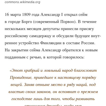
commons.wikimedia.org
16 мар­та 1809 года Алек­сандр I открыл сейм
в горо­де Бор­го (совре­мен­ный Порвоо). В тече­ние
несколь­ких меся­цев депу­та­ты при­нес­ли при­ся­гу
рос­сий­ско­му само­держ­цу и обсу­ди­ли буду­щее внут­
рен­нее устрой­ство Фин­лян­дии в соста­ве Рос­сии.
На закры­тии сей­ма Алек­сандр обра­тил­ся к новым
под­дан­ным с речью, в кото­рой говорилось:
«Этот храб­рый и лояль­ный народ бла­го­сло­вит
Про­ви­де­ние, при­вед­шее к насто­я­ще­му поряд­ку
вещей. Заняв отныне место в ряду наций, под
вла­стью сво­их зако­нов, он вспом­нит о преж­нем
гос­под­стве лишь для того, что­бы раз­ви­вать
отно­ше­ния друж­бы, когда мир