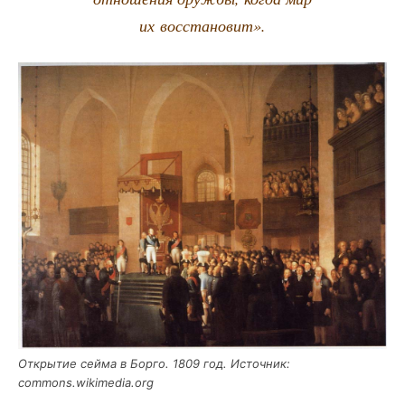
их восстановит».
Откры­тие сей­ма в Бор­го. 1809 год. Источ­ник:
commons.wikimedia.org