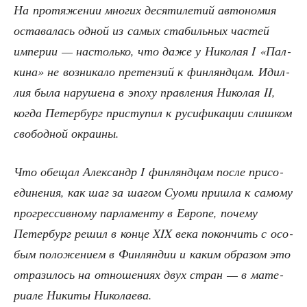
На про­тя­же­нии мно­гих деся­ти­ле­тий авто­но­мия
оста­ва­лась одной из самых ста­биль­ных частей
импе­рии — настоль­ко, что даже у Нико­лая I «Пал­
ки­на» не воз­ни­ка­ло пре­тен­зий к фин­лянд­цам. Идил­
лия была нару­ше­на в эпо­ху прав­ле­ния Нико­лая II,
когда Петер­бург при­сту­пил к руси­фи­ка­ции слиш­ком
сво­бод­ной окраины.
Что обе­щал Алек­сандр I фин­лянд­цам после при­со­
еди­не­ния, как шаг за шагом Суо­ми при­шла к само­му
про­грес­сив­но­му пар­ла­мен­ту в Евро­пе, поче­му
Петер­бург решил в кон­це XIX века покон­чить с осо­
бым поло­же­ни­ем в Фин­лян­дии и каким обра­зом это
отра­зи­лось на отно­ше­ни­ях двух стран — в мате­
ри­а­ле Ники­ты Николаева.