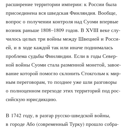
рас­ши­ре­ние тер­ри­то­рии импе­рии: к Рос­сии была
при­со­еди­не­на вся швед­ская Фин­лян­дия. Вооб­ще,
вопрос о полу­че­нии кон­тро­ля над Суо­ми впер­вые
воз­ник рань­ше 1808–1809 годов. В XVIII веке слу­
чи­лось целых три вой­ны меж­ду Шве­ци­ей и Рос­си­
ей, и в ходе каж­дой так или ина­че под­ни­ма­лась
про­бле­ма судь­бы Фин­лян­дии. Если в годы Север­
ной вой­ны Суо­ми ста­ла раз­мен­ной моне­той, заво­е­
ва­ние кото­рой помог­ло скло­нить Сток­гольм к мир­
ным пере­го­во­рам, то позд­нее уже шли раз­го­во­ры
о пол­но­цен­ном пере­хо­де этих тер­ри­то­рий под рос­
сий­скую юрисдикцию.
В 1742 году, в раз­гар рус­ско-швед­ской вой­ны,
в горо­де Або (совре­мен­ный Тур­ку) про­шло собра­