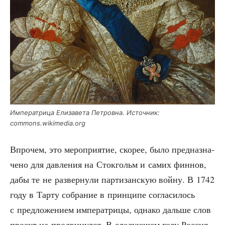
Импе­ра­три­ца Ели­за­ве­та Пет­ров­на. Источ­ник:
commons.wikimedia.org
Впро­чем, это меро­при­я­тие, ско­рее, было пред­на­зна­
че­но для дав­ле­ния на Сток­гольм и самих фин­нов,
дабы те не раз­вер­ну­ли пар­ти­зан­скую вой­ну. В 1742
году в Тар­ту собра­ние в прин­ци­пе согла­си­лось
с пред­ло­же­ни­ем импе­ра­три­цы, одна­ко даль­ше слов
про­ект не про­дви­нул­ся. В сле­ду­ю­щем году Рос­сия