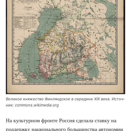
Вели­кое кня­же­ство Фин­лянд­ское в сере­дине XIX века. Источ­
ник: commons.wikimedia.org
На куль­тур­ном фрон­те Рос­сия сде­ла­ла став­ку на
под­держ­ку наци­о­наль­но­го боль­шин­ства авто­но­мии