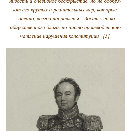
ли­вость и оче­вид­ное бес­ко­ры­стие, но не одоб­ря­
ют его кру­тых и реши­тель­ных мер, кото­рые,
конеч­но, все­гда направ­ле­ны к дости­же­нию
обще­ствен­но­го бла­га, но часто про­из­во­дят впе­
чат­ле­ние нару­ше­ния кон­сти­ту­ции» [3].