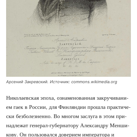
Арсе­ний Закрев­ский. Источ­ник: commons.wikimedia.org
Нико­ла­ев­ская эпо­ха, озна­ме­но­ван­ная закру­чи­ва­ни­
ем гаек в Рос­сии, для Фин­лян­дии про­шла прак­ти­че­
ски без­бо­лез­нен­но. Во мно­гом заслу­га в этом при­
над­ле­жат гене­рал-губер­на­то­ру Алек­сан­дру Мен­ши­
ко­ву. Он поль­зо­вал­ся дове­ри­ем импе­ра­то­ра и