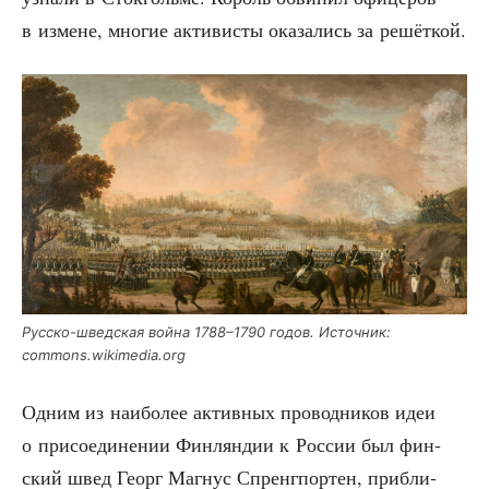
в измене, мно­гие акти­ви­сты ока­за­лись за решёткой.
Рус­ско-швед­ская вой­на 1788–1790 годов. Источ­ник:
commons.wikimedia.org
Одним из наи­бо­лее актив­ных про­вод­ни­ков идеи
о при­со­еди­не­нии Фин­лян­дии к Рос­сии был фин­
ский швед Георг Маг­нус Спренг­пор­тен, при­бли­