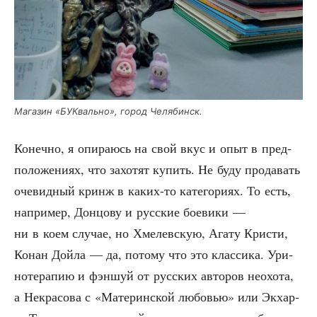
Мага­зин «БУК­валь­но», город Челябинск.
Конеч­но, я опи­ра­юсь на свой вкус и опыт в пред­
по­ло­же­ни­ях, что захо­тят купить. Не буду про­да­вать
оче­вид­ный кринж в каких-то кате­го­ри­ях. То есть,
напри­мер, Дон­цо­ву и рус­ские бое­ви­ки —
ни в коем слу­чае, но Хме­лев­скую, Ага­ту Кри­сти,
Конан Дой­ла — да, пото­му что это клас­си­ка. Ури­
но­те­ра­пию и фэн­шуй от рус­ских авто­ров неохо­та,
а Некра­со­ва с «Мате­рин­ской любо­вью» или Экхар­