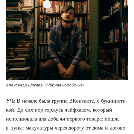
Алек­сандр Шига­ев, «Чёр­ная коробочка».
УЧ
: В нача­ле была груп­па ВКон­так­те, с буки­ни­сти­
кой. До сих пор гор­жусь лай­фх­а­ком, кото­рый
исполь­зо­ва­ла для добы­чи пер­во­го това­ра: пошла
в пункт маку­ла­ту­ры через доро­гу от дома и дого­во­