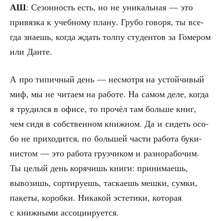
АШ
: Сезон­ность есть, но не уни­каль­ная — это
при­вяз­ка к учеб­но­му пла­ну. Гру­бо гово­ря, ты все­
гда зна­ешь, когда ждать тол­пу сту­ден­тов за Гоме­ром
или Данте.
А про типич­ный день — несмот­ря на устой­чи­вый
миф, мы не чита­ем на рабо­те. На самом деле, когда
я тру­дил­ся в офи­се, то про­чёл там боль­ше книг,
чем сидя в соб­ствен­ном книж­ном. Да и сидеть осо­
бо не при­хо­дит­ся, по боль­шей части рабо­та буки­
ни­стом — это рабо­та груз­чи­ком и раз­но­ра­бо­чим.
Ты целый день коря­чишь кни­ги: при­ни­ма­ешь,
выво­зишь, сор­ти­ру­ешь, тас­ка­ешь меш­ки, сум­ки,
паке­ты, короб­ки. Ника­кой эсте­ти­ки, кото­рая
с книж­ны­ми ассоциируется.