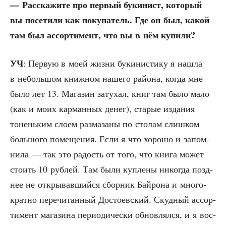
— Рас­ска­жи­те про пер­вый буки­нист, кото­рый
вы посе­ти­ли как поку­па­тель. Где он был, какой
там был ассор­ти­мент, что вы в нём купили?
УЧ
: Первую в моей жиз­ни буки­ни­сти­ку я нашла
в неболь­шом книж­ном наше­го рай­о­на, когда мне
было лет 13. Мага­зин зату­хал, книг там было мало
(как и моих кар­ман­ных денег), ста­рые изда­ния
тонень­ким сло­ем раз­ма­за­ны по сто­лам слиш­ком
боль­шо­го поме­ще­ния. Если я что хоро­шо и запом­
ни­ла — так это радость от того, что кни­га может
сто­ить 10 руб­лей. Там были куп­ле­ны нико­гда позд­
нее не откры­вав­ший­ся сбор­ник Бай­ро­на и мно­го­
крат­но пере­чи­тан­ный Досто­ев­ский. Скуд­ный ассор­
ти­мент мага­зи­на пери­о­ди­че­ски обнов­лял­ся, и я вос­