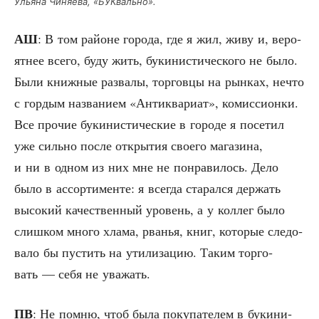
Улья­на Чиня­е­ва, «БУК­валь­но».
АШ
: В том рай­оне горо­да, где я жил, живу и, веро­
ят­нее все­го, буду жить, буки­ни­сти­че­ско­го не было.
Были книж­ные раз­ва­лы, тор­гов­цы на рын­ках, нечто
с гор­дым назва­ни­ем «Анти­ква­ри­ат», комис­си­он­ки.
Все про­чие буки­ни­сти­че­ские в горо­де я посе­тил
уже силь­но после откры­тия сво­е­го мага­зи­на,
и ни в одном из них мне не понра­ви­лось. Дело
было в ассор­ти­мен­те: я все­гда ста­рал­ся дер­жать
высо­кий каче­ствен­ный уро­вень, а у кол­лег было
слиш­ком мно­го хла­ма, рва­нья, книг, кото­рые сле­до­
ва­ло бы пустить на ути­ли­за­цию. Таким тор­го­
вать — себя не уважать.
ПВ
: Не пом­ню, чтоб была поку­па­те­лем в буки­ни­