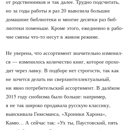
от род­ствен­ни­ков и так далее. Труд­но под­счи­тать,
но за годы рабо­ты я раз 20 выво­зи­ла боль­шие
домаш­ние биб­лио­те­ки и мно­гие десят­ки раз биб­
лио­те­ки помень­ше. Кро­ме это­го, еже­днев­но в рабо­
чие сме­ны что-то несут в живом режиме.
Не уве­ре­на, что ассор­ти­мент зна­чи­тель­но изме­нил­
ся — изме­ни­лось коли­че­ство книг, кото­рое про­хо­
дит через лав­ку. В под­бо­ре нет стро­го­сти, так как
не хочет­ся делать ни сверх­ин­тел­лек­ту­аль­ный,
ни явно потре­би­тель­ский ассор­ти­мент. В далëком
2015 году сно­биз­ма было боль­ше: напри­мер,
я не так широ­ко про­да­ва­ла рус­скую клас­си­ку,
выис­ки­ва­ла Гюисман­са, «Хро­ни­ки Харо­на»,
Камю… А сей­час так: «Ух ты, Пау­стов­ский, пять