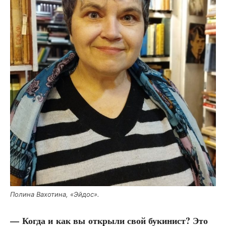
Поли­на Вах­о­ти­на, «Эйдос».
— Когда и как вы откры­ли свой буки­нист? Это