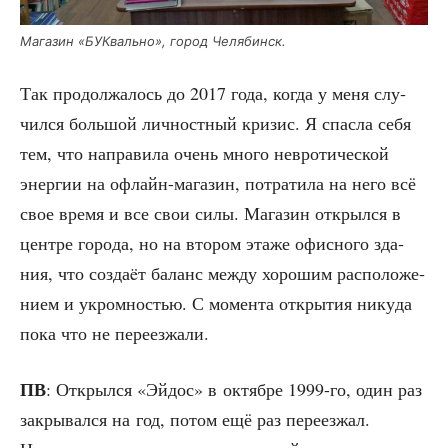
Мага­зин «БУК­валь­но», город Челябинск.
Так про­дол­жа­лось до 2017 года, когда у меня слу­
чил­ся боль­шой лич­ност­ный кри­зис. Я спас­ла себя
тем, что напра­ви­ла очень мно­го нев­ро­ти­че­ской
энер­гии на офлайн-мага­зин, потра­ти­ла на него всё
свое вре­мя и все свои силы. Мага­зин открыл­ся в
цен­тре горо­да, но на вто­ром эта­же офис­но­го зда­
ния, что создаëт баланс меж­ду хоро­шим рас­по­ло­же­
ни­ем и укром­но­стью. С момен­та откры­тия нику­да
пока что не переезжали.
ПВ
: Открыл­ся «Эйдос» в октяб­ре 1999-го, один раз
закры­вал­ся на год, потом ещё раз пере­ез­жал.