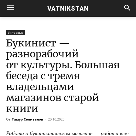
VATNIKSTAN
Интервью
Букинист —
разнорабочий
от культуры. Большая
беседа с тремя
владельцами
магазинов старой
книги
От
Тимур Селиванов
-
20.10.2025
Рабо­та в буки­ни­сти­че­ском мага­зине — рабо­та все­