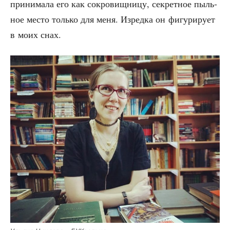
при­ни­ма­ла его как сокро­вищ­ни­цу, сек­рет­ное пыль­
ное место толь­ко для меня. Изред­ка он фигу­ри­ру­ет
в моих снах.