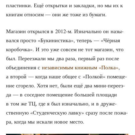
пла­стин­ки. Ещё открыт­ки и заклад­ки, но мы их к
кни­гам отно­сим — они же тоже из бумаги.
Мага­зин открыл­ся в 2012‑м. Изна­чаль­но он назы­
вал­ся про­сто «Буки­ни­сти­ка», теперь — «Чёр­ная
коро­боч­ка». И это уже совсем не тот мага­зин, что
был. Пере­ез­жа­ли мы два раза, пер­вый раз после
объ­еди­не­ния с
неза­ви­си­мым книж­ным «Пол­ка»
,
а вто­рой — когда наше общее с «Пол­кой» поме­ще­
ние сго­ре­ло. Хотя нет, были ещё два мини-пере­ез­
да — в сосед­нее поме­ще­ние боль­шей пло­ща­ди
в том же ТЦ, где я был изна­чаль­но, и в дру­же­
ствен­ную «Сту­ден­че­скую лав­ку» сра­зу после пожа­
ра, когда мы иска­ли новое место.