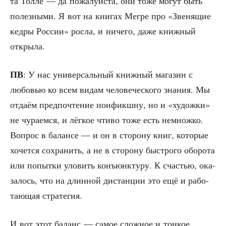
та Тол­ле — да пожа­луй­ста, они тоже могут быть
полез­ны­ми. Я вот на кни­гах Мегре про «Зве­ня­щие
кед­ры Рос­сии» рос­ла, и ниче­го, даже книж­ный
открыла.
ПВ
: У нас уни­вер­саль­ный книж­ный мага­зин с
любо­вью ко всем видам чело­ве­че­ско­го зна­ния. Мы
отда­ём пред­по­чте­ние нон­фикш­ну, но и «худож­ки»
не чура­ем­ся, и лёг­кое чти­во тоже есть немнож­ко.
Вопрос в балан­се — и он в сто­ро­ну книг, кото­рые
хочет­ся сохра­нить, а не в сто­ро­ну быст­ро­го обо­ро­та
или попыт­ки уло­вить конъ­юнк­ту­ру. К сча­стью, ока­
за­лось, что на длин­ной дистан­ции это ещё и рабо­
та­ю­щая стратегия.
И вот этот баланс — самое слож­ное и тон­кое