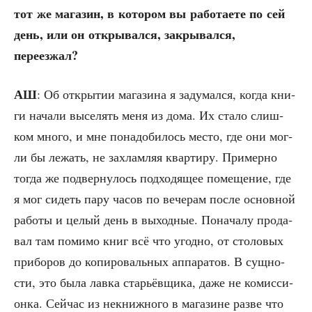
тот же мага­зин, в кото­ром вы рабо­та­е­те по сей
день, или он откры­вал­ся, закры­вал­ся,
переезжал?
АШ
: Об откры­тии мага­зи­на я заду­мал­ся, когда кни­
ги нача­ли высе­лять меня из дома. Их ста­ло слиш­
ком мно­го, и мне пона­до­би­лось место, где они мог­
ли бы лежать, не захлам­ляя квар­ти­ру. При­мер­но
тогда же под­вер­ну­лось под­хо­дя­щее поме­ще­ние, где
я мог сидеть пару часов по вече­рам после основ­ной
рабо­ты и целый день в выход­ные. Пона­ча­лу про­да­
вал там поми­мо книг всё что угод­но, от сто­ло­вых
при­бо­ров до копи­ро­валь­ных аппа­ра­тов. В сущ­но­
сти, это была лав­ка ста­рьёв­щи­ка, даже не комис­си­
он­ка. Сей­час из некниж­но­го в мага­зине раз­ве что