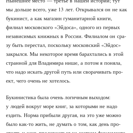
Нынеш­нее место — тре­тье в нашей исто­рии; тут
мы доль­ше все­го, уже 13 лет. Откры­вал­ся он не как
буки­нист, а как мага­зин гума­ни­тар­ной кни­ги,
фили­ал мос­ков­ско­го «Эйдо­са», одно­го из пер­вых
неза­ви­си­мых книж­ных в Рос­сии. Фили­а­лом он сра­
зу быть пере­стал, посколь­ку мос­ков­ский «Эйдос»
закрыл­ся. Мы неко­то­рое вре­мя барах­та­лись в этой
стран­ной для Вла­ди­ми­ра нише, а потом я поня­ла,
что надо искать дру­гой путь или сво­ра­чи­вать про­
ект, чего очень не хотелось.
Буки­ни­сти­ка была очень логич­ным выхо­дом:
у людей вокруг море книг, за кото­ры­ми не надо
ездить. Нор­ма при­бы­ли дру­гая, на это уже мож­но
было как-то жить, не думать о том, как день про­
сто­ять и ночь про­дер­жать­ся на шат­ком фун­да­мен­те