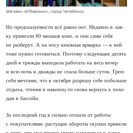
Мага­зин «БУК­валь­но», город Челябинск.
Но пред­ска­зу­е­мо­сти всё рав­но нет. Недав­но в лав­
ку при­вез­ли 80 меш­ков книг, и они сами себя
не раз­бе­рут. А на носу книж­ная ярмар­ка — к ней
тоже нуж­но гото­вить­ся. Поэто­му сле­ду­ю­щие десять
дней я три­жды выхо­ди­ла рабо­тать на весь вечер
и всю ночь и два­жды не спа­ла боль­ше суток. Грею
себя меч­та­ми, что в октяб­ре раз­ре­шу себе поболь­ше
отды­ха, чте­ния и нако­нец-то сно­ва вер­нусь к похо­
дам в бассейн.
За послед­ний год я силь­но ото­шла от рабо­ты
с поку­па­те­ля­ми: рас­ту­щие обо­ро­ты скуп­ки при­ве­ли
к тому, что мне труд­но мно­го нахо­дить­ся в лав­ке