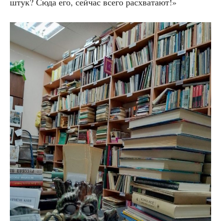
штук? Сюда его, сей­час все­го расхватают!»