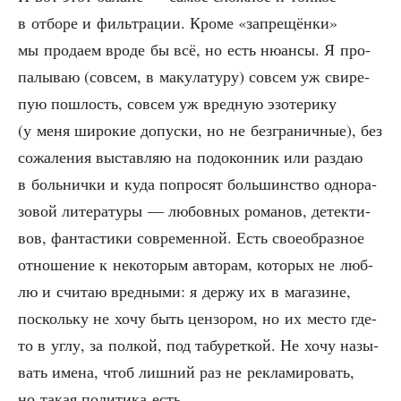
в отбо­ре и филь­тра­ции. Кро­ме «запре­щён­ки»
мы про­да­ем вро­де бы всё, но есть нюан­сы. Я про­
па­лы­ваю (совсем, в маку­ла­ту­ру) совсем уж сви­ре­
пую пош­лость, совсем уж вред­ную эзо­те­ри­ку
(у меня широ­кие допус­ки, но не без­гра­нич­ные), без
сожа­ле­ния выстав­ляю на под­окон­ник или раз­даю
в боль­нич­ки и куда попро­сят боль­шин­ство одно­ра­
зо­вой лите­ра­ту­ры — любов­ных рома­нов, детек­ти­
вов, фан­та­сти­ки совре­мен­ной. Есть свое­об­раз­ное
отно­ше­ние к неко­то­рым авто­рам, кото­рых не люб­
лю и счи­таю вред­ны­ми: я дер­жу их в мага­зине,
посколь­ку не хочу быть цен­зо­ром, но их место где-
то в углу, за пол­кой, под табу­рет­кой. Не хочу назы­
вать име­на, чтоб лиш­ний раз не рекла­ми­ро­вать,
но такая поли­ти­ка есть.