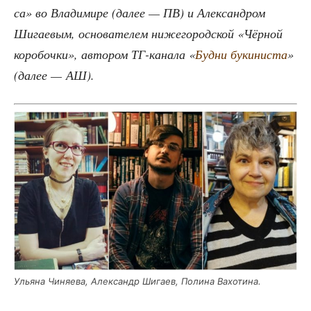
са» во Вла­ди­ми­ре (далее — ПВ) и Алек­сан­дром
Шига­е­вым, осно­ва­те­лем ниже­го­род­ской «Чёр­ной
коро­боч­ки», авто­ром ТГ-кана­ла «
Буд­ни буки­ни­ста
»
(далее — АШ).
Улья­на Чиня­е­ва, Алек­сандр Шига­ев, Поли­на Вахотина.