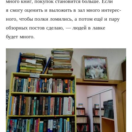
мно­го книг, поку­пок ста­но­вит­ся боль­ше. Если
я смо­гу оце­нить и выло­жить в зал мно­го инте­рес­
но­го, что­бы пол­ки ломи­лись, а потом ещё и пару
обзор­ных постов сде­лаю, — людей в лав­ке
будет много.