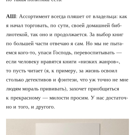
АШ
: Ассор­ти­мент все­гда пля­шет от вла­дель­ца: как
я начал тор­го­вать, по сути, сво­ей домаш­ней биб­
лио­те­кой, так оно и про­дол­жа­ет­ся. За выбор книг
по боль­шей части отве­чаю я сам. Но мы не пыта­
ем­ся кого-то, упа­си Гос­подь, пере­вос­пи­ты­вать —
если чело­ве­ку нра­вят­ся кни­ги «низ­ких жан­ров»,
то пусть чита­ет (я, к при­ме­ру, за жизнь осво­ил
столь­ко детек­ти­вов и фэн­те­зи, что уж точ­но не мне
людям мораль при­ви­вать), захо­чет при­об­щить­ся
к пре­крас­но­му — мило­сти про­сим. У нас доста­точ­
но и того, и другого.