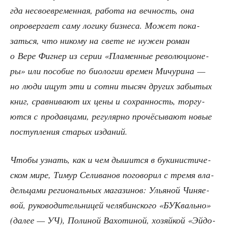
гда несвое­вре­мен­ная, рабо­та на веч­ность, она
опро­вер­га­ет саму логи­ку биз­не­са. Может пока­
зать­ся, что нико­му на све­те не нужен роман
о Вере Фиг­нер из серии «Пла­мен­ные рево­лю­ци­о­не­
ры» или посо­бие по био­ло­гии вре­мен Мичу­ри­на —
но люди ищут эти и сот­ни тысяч дру­гих забы­тых
книг, срав­ни­ва­ют их цены и сохран­ность, тор­гу­
ют­ся с про­дав­ца­ми, регу­ляр­но про­чё­сы­ва­ют новые
поступ­ле­ния ста­рых изданий.
Что­бы узнать, как и чем дышит­ся в буки­ни­сти­че­
ском мире, Тимур Сели­ва­нов пого­во­рил с тре­мя вла­
дель­ца­ми реги­о­наль­ных мага­зи­нов: Улья­ной Чиня­е­
вой, руко­во­ди­тель­ни­цей челя­бин­ско­го «БУК­валь­но»
(далее — УЧ), Поли­ной Вах­о­ти­ной, хозяй­кой «Эйдо­