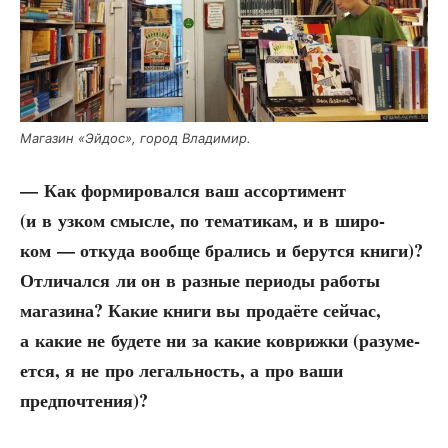
Мага­зин «Эйдос», город Владимир.
— Как фор­ми­ро­вал­ся ваш ассор­ти­мент
(и в узком смыс­ле, по тема­ти­кам, и в широ­
ком — отку­да вооб­ще бра­лись и берут­ся кни­ги)?
Отли­чал­ся ли он в раз­ные пери­о­ды рабо­ты
мага­зи­на? Какие кни­ги вы про­да­ё­те сей­час,
а какие не буде­те ни за какие ков­риж­ки (разу­ме­
ет­ся, я не про легаль­ность, а про ваши
предпочтения)?