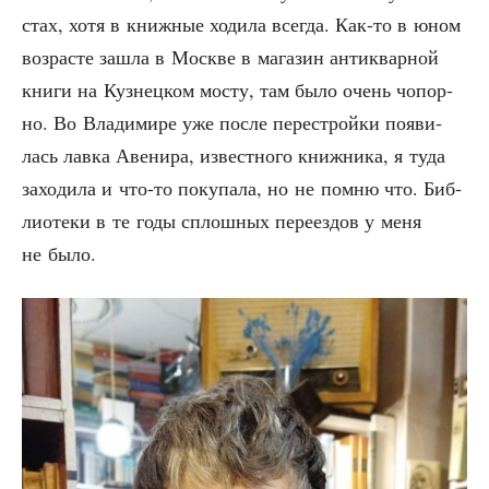
стах, хотя в книж­ные ходи­ла все­гда. Как-то в юном
воз­расте зашла в Москве в мага­зин анти­квар­ной
кни­ги на Куз­нец­ком мосту, там было очень чопор­
но. Во Вла­ди­ми­ре уже после пере­строй­ки появи­
лась лав­ка Аве­ни­ра, извест­но­го книж­ни­ка, я туда
захо­ди­ла и что-то поку­па­ла, но не пом­ню что. Биб­
лио­те­ки в те годы сплош­ных пере­ез­дов у меня
не было.