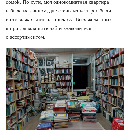
домой. По сути, моя одно­ком­нат­ная квар­ти­ра
и была мага­зи­ном, две сте­ны из четы­рёх были
в стел­ла­жах книг на про­да­жу. Всех жела­ю­щих
я при­гла­ша­ла пить чай и зна­ко­мить­ся
с ассортиментом.