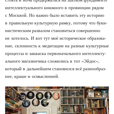
интел­лек­ту­аль­но­го книж­но­го в про­вин­ции рядом
с Моск­вой. Но важ­но было вста­вить эту исто­рию
в пра­виль­ную куль­тур­ную рам­ку, пото­му что буки­
ни­сти­че­ским раз­ва­лом ста­но­вить­ся совер­шен­но
не хоте­лось. И вот тут моё исто­ри­че­ское обра­зо­ва­
ние, склон­ность к меди­та­ции на раз­ные куль­тур­ные
про­цес­сы и заквас­ка пер­во­на­чаль­но­го интел­лек­ту­
аль­но­го мага­зин­чи­ка сло­жи­лись в тот «Эйдос»,
кото­рый в даль­ней­шем ста­но­вил­ся всё раз­но­об­раз­
нее, кра­ше и осмысленней.