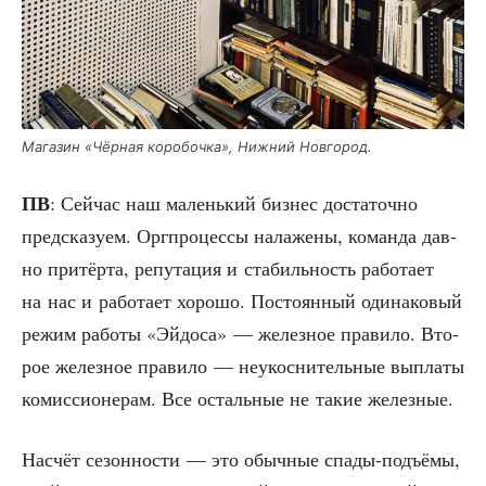
Мага­зин «Чёр­ная коро­боч­ка», Ниж­ний Новгород.
ПВ
: Сей­час наш малень­кий биз­нес доста­точ­но
пред­ска­зу­ем. Орг­про­цес­сы нала­же­ны, коман­да дав­
но при­тёр­та, репу­та­ция и ста­биль­ность рабо­та­ет
на нас и рабо­та­ет хоро­шо. Посто­ян­ный оди­на­ко­вый
режим рабо­ты «Эйдо­са» — желез­ное пра­ви­ло. Вто­
рое желез­ное пра­ви­ло — неукос­ни­тель­ные выпла­ты
комис­си­о­не­рам. Все осталь­ные не такие железные.
Насчёт сезон­но­сти — это обыч­ные спа­ды-подъ­ёмы,