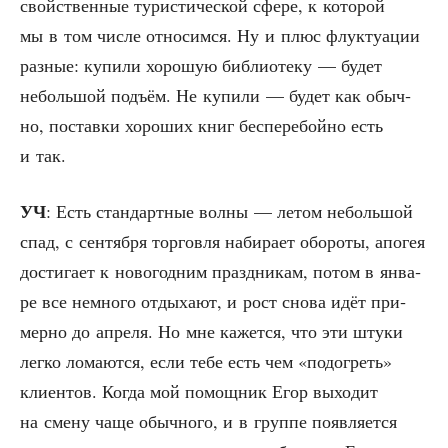
свой­ствен­ные тури­сти­че­ской сфе­ре, к кото­рой
мы в том чис­ле отно­сим­ся. Ну и плюс флук­ту­а­ции
раз­ные: купи­ли хоро­шую биб­лио­те­ку — будет
неболь­шой подъ­ём. Не купи­ли — будет как обыч­
но, постав­ки хоро­ших книг бес­пе­ре­бой­но есть
и так.
УЧ
: Есть стан­дарт­ные вол­ны — летом неболь­шой
спад, с сен­тяб­ря тор­гов­ля наби­ра­ет обо­ро­ты, апо­гея
дости­га­ет к ново­год­ним празд­ни­кам, потом в янва­
ре все немно­го отды­ха­ют, и рост сно­ва идёт при­
мер­но до апре­ля. Но мне кажет­ся, что эти шту­ки
лег­ко лома­ют­ся, если тебе есть чем «подо­греть»
кли­ен­тов. Когда мой помощ­ник Егор выхо­дит
на сме­ну чаще обыч­но­го, и в груп­пе появ­ля­ет­ся