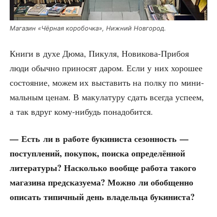
Мага­зин «Чёр­ная коро­боч­ка», Ниж­ний Новгород.
Кни­ги в духе Дюма, Пику­ля, Нови­ко­ва-При­боя
люди обыч­но при­но­сят даром. Если у них хоро­шее
состо­я­ние, можем их выста­вить на пол­ку по мини­
маль­ным ценам. В маку­ла­ту­ру сдать все­гда успе­ем,
а так вдруг кому-нибудь понадобится.
— Есть ли в рабо­те буки­ни­ста сезон­ность —
поступ­ле­ний, поку­пок, поис­ка опре­де­лён­ной
лите­ра­ту­ры? Насколь­ко вооб­ще рабо­та тако­го
мага­зи­на пред­ска­зу­е­ма? Мож­но ли обоб­щен­но
опи­сать типич­ный день вла­дель­ца букиниста?