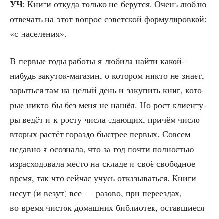
УЧ
: Кни­ги отку­да толь­ко не берут­ся. Очень люб­лю
отве­чать на этот вопрос совет­ской фор­му­ли­ров­кой:
«с населения».
В пер­вые годы рабо­ты я люби­ла най­ти какой-
нибудь заку­ток-мага­зин, о кото­ром никто не зна­ет,
зарыть­ся там на целый день и заку­пить книг, кото­
рые никто бы без меня не нашëл. Но рост кли­ен­ту­
ры ведëт и к росту чис­ла сда­ю­щих, при­чём чис­ло
вто­рых рас­тёт гораз­до быст­рее пер­вых. Совсем
недав­но я осо­зна­ла, что за год почти пол­но­стью
израс­хо­до­ва­ла место на скла­де и своё сво­бод­ное
вре­мя, так что сей­час учусь отка­зы­вать­ся. Кни­ги
несут (и везут) все — разо­во, при пере­ез­дах,
во вре­мя чисток домаш­них биб­лио­тек, остав­ши­е­ся