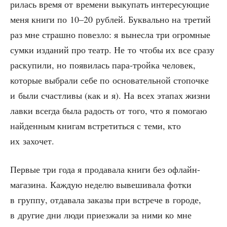
ри­лась вре­мя от вре­ме­ни выку­пать инте­ре­су­ю­щие
меня кни­ги по 10–20 руб­лей. Бук­валь­но на тре­тий
раз мне страш­но повез­ло: я вынес­ла три огром­ные
сум­ки изда­ний про театр. Не то что­бы их все сра­зу
рас­ку­пи­ли, но появи­лась пара-трой­ка чело­век,
кото­рые выбра­ли себе по осно­ва­тель­ной сто­поч­ке
и были счаст­ли­вы (как и я). На всех эта­пах жиз­ни
лав­ки все­гда была радость от того, что я помо­гаю
най­ден­ным кни­гам встре­тить­ся с теми, кто
их захочет.
Пер­вые три года я про­да­ва­ла кни­ги без офлайн-
мага­зи­на. Каж­дую неде­лю выве­ши­ва­ла фот­ки
в груп­пу, отда­ва­ла зака­зы при встре­че в горо­де,
в дру­гие дни люди при­ез­жа­ли за ними ко мне