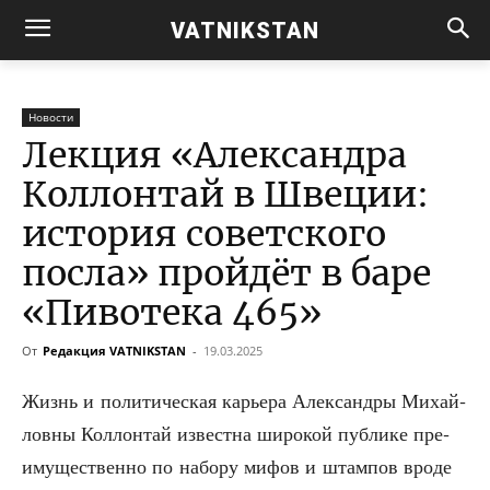
VATNIKSTAN
Новости
Лекция «Александра
Коллонтай в Швеции:
история советского
посла» пройдёт в баре
«Пивотека 465»
От
Редакция VATNIKSTAN
-
19.03.2025
Жизнь и поли­ти­че­ская карье­ра Алек­сан­дры Михай­
лов­ны Кол­лон­тай извест­на широ­кой пуб­ли­ке пре­
иму­ще­ствен­но по набо­ру мифов и штам­пов вро­де