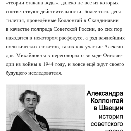
«тео­рии ста­ка­на воды», дале­ко не все из кото­рых
соот­вет­ству­ют дей­стви­тель­но­сти. Более того, деся­
ти­ле­тия, про­ве­дён­ные Кол­лон­тай в Скан­ди­на­вии
в каче­стве пол­пре­да Совет­ской Рос­сии, до сих пор
нахо­дят­ся в неко­то­ром рас­фо­ку­се, а ряд важ­ней­ших
поли­ти­че­ских сюже­тов, таких как уча­стие Алек­сан­
дры Михай­лов­ны в пере­го­во­рах о выхо­де Фин­лян­
дии из вой­ны в 1944 году, и вовсе ещё ждут сво­е­го
буду­ще­го исследователя.