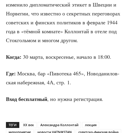
изме­ни­ло дипло­ма­ти­че­ский эти­кет в Шве­ции и
Нор­ве­гии, что извест­но о сек­рет­ных пере­го­во­рах
совет­ских и фин­ских поли­ти­ков в фев­ра­ле 1944
года в «тём­ной ком­на­те» Кол­лон­тай в оте­ле под
Сток­голь­мом и мно­гом другом.
Когда:
30 мар­та, вос­кре­се­нье, нача­ло в 18:00.
Где:
Москва, бар «Пиво­те­ка 465», Ново­да­ни­лов­
ская набе­реж­ная, 4А, стр. 1.
Вход бес­плат­ный
, но нуж­на регистрация.
ТЕГИ
XX век
Александра Коллонтай
лекция
мероприятие
новости VATNIKSTAN
советско-финская война