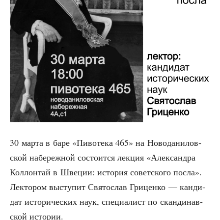
30 мар­та в баре «Пиво­те­ка 465» на Ново­да­ни­лов­
ской набе­реж­ной состо­ит­ся лек­ция «Алек­сандра
Кол­лон­тай в Шве­ции: исто­рия совет­ско­го посла».
Лек­то­ром высту­пит Свя­то­слав Гри­цен­ко — кан­ди­
дат исто­ри­че­ских наук, спе­ци­а­лист по скан­ди­нав­
ской истории.