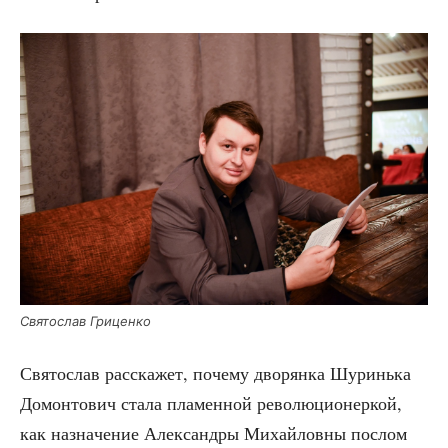
Свя­то­слав Гриценко
Свя­то­слав рас­ска­жет, поче­му дво­рян­ка Шуринь­ка
Домон­то­вич ста­ла пла­мен­ной рево­лю­ци­о­нер­кой,
как назна­че­ние Алек­сан­дры Михай­лов­ны послом