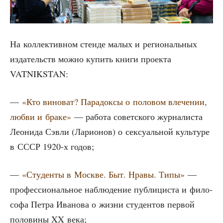
На кол­лек­тив­ном стен­де малых и реги­о­наль­ных
изда­тельств мож­но купить кни­ги про­ек­та
VATNIKSTAN:
—
«Кто вино­ват? Пара­док­сы о поло­вом вле­че­нии,
люб­ви и бра­ке»
— рабо­та совет­ско­го жур­на­ли­ста
Лео­ни­да Сэв­ли (Лари­о­нов) о сек­су­аль­ной куль­ту­ре
в СССР 1920‑х годов;
—
«Сту­ден­ты в Москве. Быт. Нра­вы. Типы»
—
про­фес­си­о­наль­ное наблю­де­ние пуб­ли­ци­ста и фило­
со­фа Пет­ра Ива­но­ва о жиз­ни сту­ден­тов пер­вой
поло­ви­ны XX века;