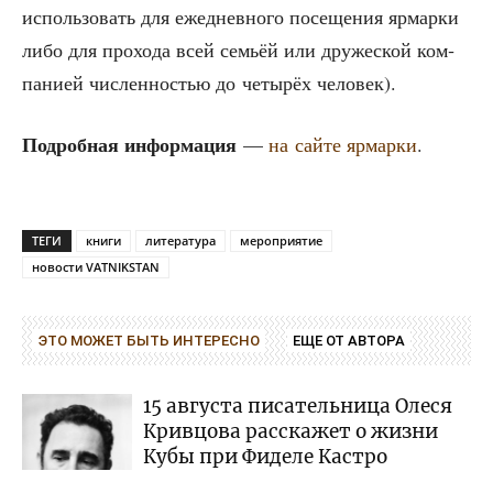
исполь­зо­вать для еже­днев­но­го посе­ще­ния ярмар­ки
либо для про­хо­да всей семьёй или дру­же­ской ком­
па­ни­ей чис­лен­но­стью до четы­рёх человек).
Подроб­ная инфор­ма­ция
—
на сай­те ярмар­ки
.
ТЕГИ
книги
литература
мероприятие
новости VATNIKSTAN
ЭТО МОЖЕТ БЫТЬ ИНТЕРЕСНО
ЕЩЕ ОТ АВТОРА
15 августа писательница Олеся
Кривцова расскажет о жизни
Кубы при Фиделе Кастро