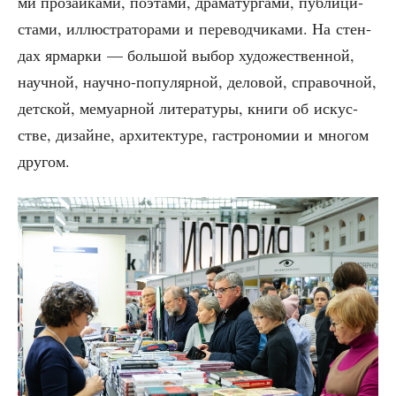
ми про­за­и­ка­ми, поэта­ми, дра­ма­тур­га­ми, пуб­ли­ци­
ста­ми, иллю­стра­то­ра­ми и пере­вод­чи­ка­ми. На стен­
дах ярмар­ки — боль­шой выбор худо­же­ствен­ной,
науч­ной, науч­но-попу­ляр­ной, дело­вой, спра­воч­ной,
дет­ской, мему­ар­ной лите­ра­ту­ры, кни­ги об искус­
стве, дизайне, архи­тек­ту­ре, гастро­но­мии и мно­гом
другом.