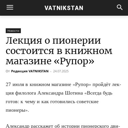
VATNIKSTAN
Новости
Лекция о пионерии
состоится в книжном
магазине «Рупор»
От
Редакция VATNIKSTAN
-
24.07.2025
27 июля в книж­ном мага­зине «Рупор» прой­дёт лек­
ция фило­ло­га Алек­сандра Шоти­на «Все­гда будь
готов: к чему и как гото­ви­лись совет­ские
пионеры».
Алек­сандр рас­ска­жет об исто­рии пио­нер­ско­го дви­