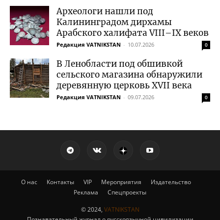
Археологи нашли под
Калининградом дирхамы
Арабского халифата VIII–IX веков
Редакция VATNIKSTAN
-
10.07.2026
0
В Ленобласти под обшивкой
сельского магазина обнаружили
деревянную церковь XVII века
Редакция VATNIKSTAN
-
09.07.2026
0
О нас
Контакты
VIP
Мероприятия
Издательство
Реклама
Спецпроекты
© 2024,
VATNIKSTAN
Познавательный журнал о русскоязычной цивилизации