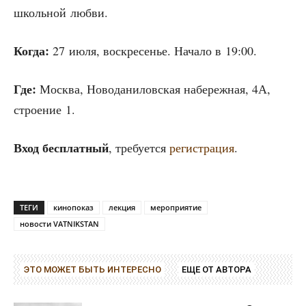
школь­ной любви.
Когда:
27 июля, вос­кре­се­нье. Нача­ло в 19:00.
Где:
Москва, Ново­да­ни­лов­ская набе­реж­ная, 4А,
стро­е­ние 1.
Вход бес­плат­ный
, тре­бу­ет­ся
реги­стра­ция
.
ТЕГИ
кинопоказ
лекция
мероприятие
новости VATNIKSTAN
ЭТО МОЖЕТ БЫТЬ ИНТЕРЕСНО
ЕЩЕ ОТ АВТОРА