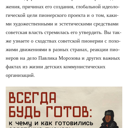
же­ния, при­чи­нах его созда­ния, гло­баль­ной идео­ло­
ги­че­ской цели пио­нер­ско­го про­ек­та и о том, каки­
ми худо­же­ствен­ны­ми и эсте­ти­че­ски­ми сред­ства­ми
совет­ская власть стре­ми­лась его утвер­дить. Вы так­
же узна­е­те о сход­ствах совет­ской пио­не­рии с похо­
жи­ми дви­же­ни­я­ми в раз­ных стра­нах, реак­ции пио­
не­ров на дело Пав­ли­ка Моро­зо­ва и дру­гих важ­ных
фак­тах из жиз­ни дет­ских ком­му­ни­сти­че­ских
организаций.