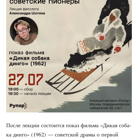
После лек­ции состо­ит­ся показ филь­ма «Дикая соба­
ка дин­го» (1962) — совет­ской дра­мы о пер­вой