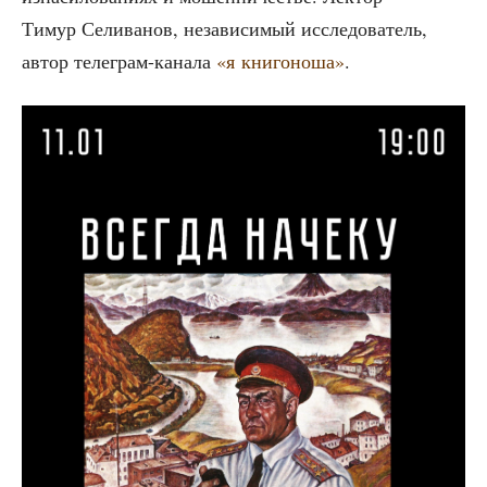
Тимур Сели­ва­нов, неза­ви­си­мый иссле­до­ва­тель,
автор теле­грам-кана­ла
«я кни­го­но­ша»
.