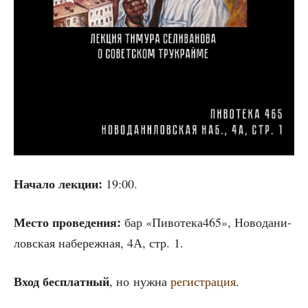
Нача­ло лек­ции:
19:00.
Место про­ве­де­ния:
бар «Пивотека465», Ново­да­ни­
лов­ская набе­реж­ная, 4А, стр. 1.
Вход бес­плат­ный
, но нуж­на
реги­стра­ция
.