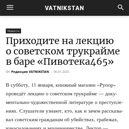
VATNIKSTAN
Новости
Приходите на лекцию
о советском трукрайме
в баре «Пивотека465»
От
Редакция VATNIKSTAN
-
06.01.2025
В суб­бо­ту, 11 янва­ря, книж­ный мага­зин «Рупор»
про­ве­дёт лек­цию о совет­ском трукрай­ме — доку­
мен­таль­но-худо­же­ствен­ной лите­ра­ту­ре о пре­ступ­ле­
ни­ях. Слу­ша­те­ли узна­ют, кто, как и зачем рас­ска­зы­
вал совет­ским граж­да­нам об убий­ствах, гра­бе­жах,
изна­си­ло­ва­ни­ях и мошен­ни­че­стве. Лек­тор —