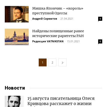
Мишка Япончик – «король»
преступной Одессы
Андрей Сарматов
-
21.04.2021
0
Найдены похищенные ранее
исторические раритеты РАН
Редакция VATNIKSTAN
-
15.01.2021
0
1
2
Новости
15 августа писательница Олеся
Кривцова расскажет о жизни