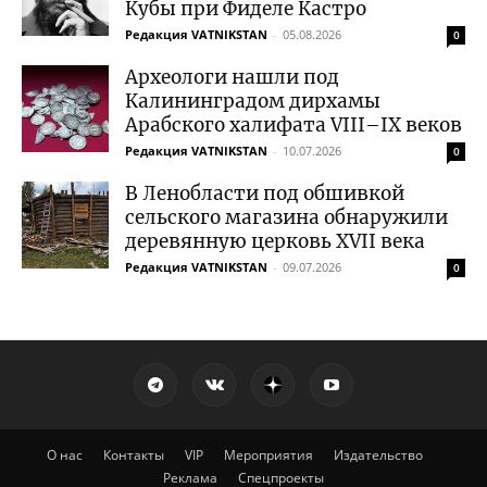
Кубы при Фиделе Кастро
Редакция VATNIKSTAN
-
05.08.2026
0
Археологи нашли под
Калининградом дирхамы
Арабского халифата VIII–IX веков
Редакция VATNIKSTAN
-
10.07.2026
0
В Ленобласти под обшивкой
сельского магазина обнаружили
деревянную церковь XVII века
Редакция VATNIKSTAN
-
09.07.2026
0
О нас
Контакты
VIP
Мероприятия
Издательство
Реклама
Спецпроекты