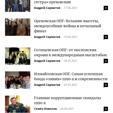
сестра» ореховских
Андрей Сарматов
-
17.06.2021
0
Ореховская ОПГ: большие высоты,
междоусобные войны и печальный
финал
Андрей Сарматов
-
10.06.2021
0
Солнцевская ОПГ: от московских
окраин к международным масштабам
Андрей Сарматов
-
28.05.2021
0
Измайловская ОПГ. Самая успешная
банда «лихих» 1990‑х и современности
Андрей Сарматов
-
20.05.2021
0
Главные коррупционные скандалы
1990‑х
Семён Извеков
-
28.04.2021
0