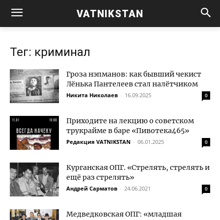
VATNIKSTAN
Тег: криминал
Гроза нэпманов: как бывший чекист
Лёнька Пантелеев стал налётчиком
Никита Николаев
-
16.09.2025
0
Приходите на лекцию о советском
трукрайме в баре «Пивотека465»
Редакция VATNIKSTAN
-
06.01.2025
0
Курганская ОПГ. «Стрелять, стрелять и
ещё раз стрелять»
Андрей Сарматов
-
24.06.2021
0
Медведковская ОПГ: «младшая