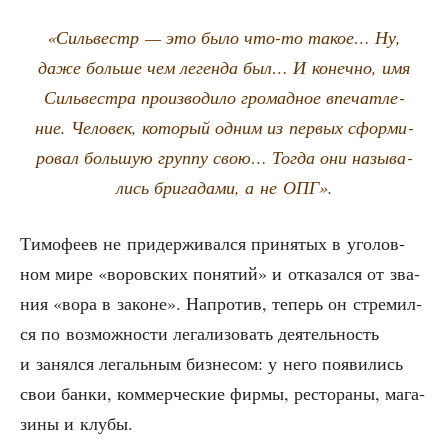
«Силь­вестр — это было что-то такое… Ну,
даже боль­ше чем леген­да был… И конеч­но, имя
Силь­ве­ст­ра про­из­во­ди­ло гро­мад­ное впе­чат­ле­
ние. Чело­век, кото­рый одним из пер­вых сфор­ми­
ро­вал боль­шую груп­пу свою… Тогда они назы­ва­
лись бри­га­да­ми, а не ОПГ».
Тимо­фе­ев не при­дер­жи­вал­ся при­ня­тых в уго­лов­
ном мире «воров­ских поня­тий» и отка­зал­ся от зва­
ния «вора в законе». Напро­тив, теперь он стре­мил­
ся по воз­мож­но­сти лега­ли­зо­вать дея­тель­ность
и занял­ся легаль­ным биз­не­сом: у него появи­лись
свои бан­ки, ком­мер­че­ские фир­мы, ресто­ра­ны, мага­
зи­ны и клубы.