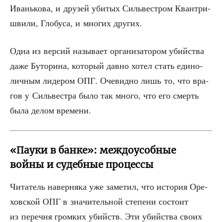
Ивань­ко­ва, и дру­зей уби­тых Силь­ве­стром Кван­т­ри­
шви­ли, Гло­бу­са, и мно­гих других.
Одна из вер­сий назы­ва­ет орга­ни­за­то­ром убий­ства
даже Буто­ри­на, кото­рый дав­но хотел стать еди­но­
лич­ным лиде­ром ОПГ. Оче­вид­но лишь то, что вра­
гов у Силь­ве­ст­ра было так мно­го, что его смерть
была делом времени.
«Пауки в банке»: междоусобные
войны и судебные процессы
Чита­тель навер­ня­ка уже заме­тил, что исто­рия Оре­
хов­ской ОПГ в зна­чи­тель­ной сте­пе­ни состо­ит
из переч­ня гром­ких убийств. Эти убий­ства сво­их