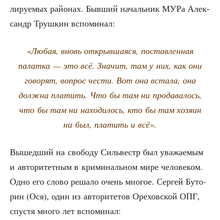
ли­ру­е­мых рай­о­нах. Быв­ший началь­ник МУРа Алек­
сандр Труш­кин вспоминал:
«Любая, вновь открыв­ша­я­ся, постав­лен­ная
палат­ка — это всё. Зна­чит, там у них, как они
гово­рят, вопрос чести. Вот она вста­ла, она
долж­на пла­тить. Что бы там ни про­да­ва­лось,
что бы там ни нахо­ди­лось, кто бы там хозя­ин
ни был, пла­тить и всё».
Вышед­ший на сво­бо­ду Силь­вестр был ува­жа­е­мым
и авто­ри­тет­ным в кри­ми­наль­ном мире чело­ве­ком.
Одно его сло­во реша­ло очень мно­гое. Сер­гей Буто­
рин (Ося), один из авто­ри­те­тов Оре­хов­ской ОПГ,
спу­стя мно­го лет вспоминал: