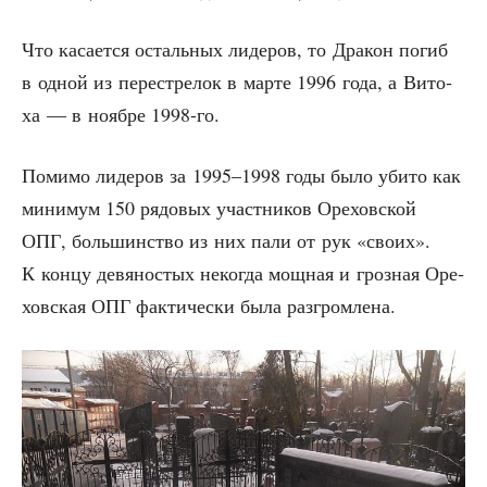
Что каса­ет­ся осталь­ных лиде­ров, то Дра­кон погиб
в одной из пере­стре­лок в мар­те 1996 года, а Вито­
ха — в нояб­ре 1998-го.
Поми­мо лиде­ров за 1995–1998 годы было уби­то как
мини­мум 150 рядо­вых участ­ни­ков Оре­хов­ской
ОПГ, боль­шин­ство из них пали от рук «сво­их».
К кон­цу девя­но­стых неко­гда мощ­ная и гроз­ная Оре­
хов­ская ОПГ фак­ти­че­ски была разгромлена.