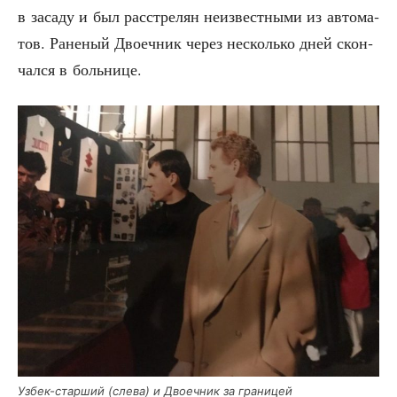
в заса­ду и был рас­стре­лян неиз­вест­ны­ми из авто­ма­
тов. Ране­ный Дво­еч­ник через несколь­ко дней скон­
чал­ся в больнице.
Узбек-стар­ший (сле­ва) и Дво­еч­ник за границей