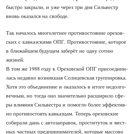
быст­ро закры­ли, и уже через три дня Силь­вестр
вновь ока­зал­ся на свободе.
Так нача­лось мно­го­лет­нее про­ти­во­сто­я­ние оре­хов­
ских с кав­каз­ски­ми ОПГ. Про­ти­во­сто­я­ние, кото­рое
в бли­жай­шем буду­щем забе­рёт не одну сот­ню
жизней.
В том же 1988 году к Оре­хов­ской ОПГ при­со­еди­ни­
лась недав­но воз­ник­шая Солн­цев­ская груп­пи­ров­ка.
Хотя это объ­еди­не­ние и ока­за­лось в ито­ге недол­го­
веч­ным, но тогда оно зна­чи­тель­но рас­ши­ри­ло сфе­
ры вли­я­ния Силь­ве­ст­ра и помог­ло более эффек­тив­
но про­ти­во­сто­ять кав­каз­цам. Теперь оре­хов­ские
соби­ра­ли дань с авто­за­пра­вок, про­сти­ту­ток и мест­
ных част­ных пред­при­ни­ма­те­лей, кото­рые мас­со­во