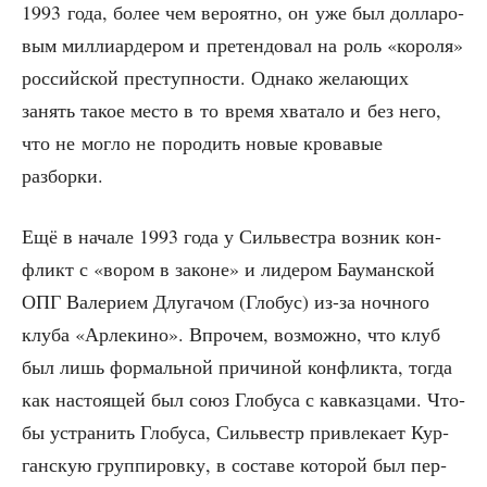
1993 года, более чем веро­ят­но, он уже был дол­ла­ро­
вым мил­ли­ар­де­ром и пре­тен­до­вал на роль «коро­ля»
рос­сий­ской пре­ступ­но­сти. Одна­ко жела­ю­щих
занять такое место в то вре­мя хва­та­ло и без него,
что не мог­ло не поро­дить новые кро­ва­вые
разборки.
Ещё в нача­ле 1993 года у Силь­ве­ст­ра воз­ник кон­
фликт с «вором в законе» и лиде­ром Бау­ман­ской
ОПГ Вале­ри­ем Длу­га­чом (Гло­бус) из-за ноч­но­го
клу­ба «Арле­ки­но». Впро­чем, воз­мож­но, что клуб
был лишь фор­маль­ной при­чи­ной кон­флик­та, тогда
как насто­я­щей был союз Гло­бу­са с кав­каз­ца­ми. Что­
бы устра­нить Гло­бу­са, Силь­вестр при­вле­ка­ет Кур­
ган­скую груп­пи­ров­ку, в соста­ве кото­рой был пер­