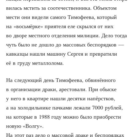
ви­лась мстить за сооте­че­ствен­ни­ка. Объ­ек­том
мести они виде­ли само­го Тимо­фе­е­ва, кото­рый
на «вось­мёр­ке» при­я­те­ля еле скрыл­ся от них
во дво­ре мест­но­го отде­ле­ния мили­ции. Дело тогда
чуть было не дошло до мас­со­вых бес­по­ряд­ков —
кав­каз­цы нашли маши­ну Сер­гея и пре­вра­ти­ли
её в гру­ду металлолома.
На сле­ду­ю­щий день Тимо­фе­е­ва, обви­нён­но­го
в орга­ни­за­ции дра­ки, аре­сто­ва­ли. При обыс­ке
у него в квар­ти­ре нашли десят­ки напёрст­ков,
а на холо­диль­ни­ке пач­ка­ми лежа­ли 7000 руб­лей,
на кото­рые в 1988 году мож­но было при­об­ре­сти
новую «Вол­гу».
На этот раз дело о мас­со­вой дра­ке и бес­по­ряд­ках