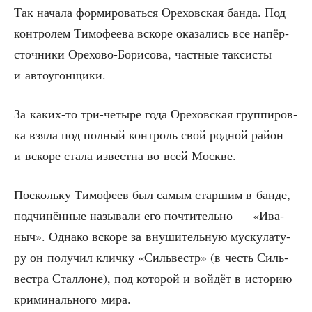
Так нача­ла фор­ми­ро­вать­ся Оре­хов­ская бан­да. Под
кон­тро­лем Тимо­фе­е­ва вско­ре ока­за­лись все напёр­
сточ­ни­ки Оре­хо­во-Бори­со­ва, част­ные так­си­сты
и автоугонщики.
За каких-то три-четы­ре года Оре­хов­ская груп­пи­ров­
ка взя­ла под пол­ный кон­троль свой род­ной рай­он
и вско­ре ста­ла извест­на во всей Москве.
Посколь­ку Тимо­фе­ев был самым стар­шим в бан­де,
под­чи­нён­ные назы­ва­ли его почти­тель­но — «Ива­
ныч». Одна­ко вско­ре за вну­ши­тель­ную муску­ла­ту­
ру он полу­чил клич­ку «Силь­вестр» (в честь Силь­
ве­ст­ра Стал­лоне), под кото­рой и вой­дёт в исто­рию
кри­ми­наль­но­го мира.