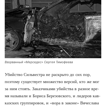
Взо­рван­ный «Мер­се­дес» Сер­гея Тимофеева
Убий­ство Силь­ве­ст­ра не рас­кры­то до сих пор,
поэто­му суще­ству­ет мно­же­ство вер­сий, кто же мог
за ним сто­ять. Заказ­чи­ка­ми убий­ства в раз­ное вре­
мя назы­ва­ли и Бори­са Бере­зов­ско­го, и лиде­ров кав­
каз­ских груп­пи­ро­вок, и «вора в законе» Вяче­сла­ва