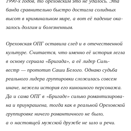
1990‑х годов, то оре­хов­ским это не уда­лось. Эта
бан­да срав­ни­тель­но быст­ро достиг­ла солид­ных
высот в кри­ми­наль­ном мире, а вот её паде­ние ока­
за­лось дол­гим и болезненным.
Оре­хов­ская ОПГ оста­ви­ла след и в оте­че­ствен­ной
куль­ту­ре. Счи­та­ет­ся, что имен­но её исто­рия лег­ла
в осно­ву сери­а­ла «Бри­га­да», а её лидер Силь­
вестр — про­то­тип Саши Бело­го. Одна­ко судь­ба
реаль­но­го лиде­ра груп­пи­ров­ки сло­жи­лась совсем
ина­че, неже­ли исто­рия его кинош­но­го пер­со­на­жа.
Да и сама ОПГ в «Бри­га­де» силь­но роман­ти­зи­ро­ва­
на и при­укра­ше­на, тогда как в реаль­ной Оре­хов­ской
груп­пи­ров­ке ниче­го роман­тич­но­го не было,
а о насто­я­щей муж­ской друж­бе не шло и речи.