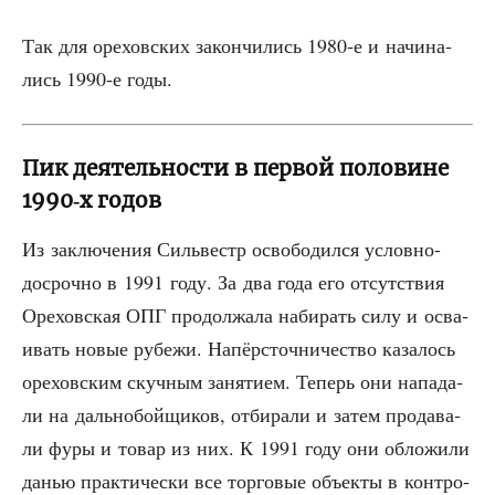
Так для оре­хов­ских закон­чи­лись 1980‑е и начи­на­
лись 1990‑е годы.
Пик деятельности в первой половине
1990‑х годов
Из заклю­че­ния Силь­вестр осво­бо­дил­ся услов­но-
досроч­но в 1991 году. За два года его отсут­ствия
Оре­хов­ская ОПГ про­дол­жа­ла наби­рать силу и осва­
и­вать новые рубе­жи. Напёр­сточ­ни­че­ство каза­лось
оре­хов­ским скуч­ным заня­ти­ем. Теперь они напа­да­
ли на даль­но­бой­щи­ков, отби­ра­ли и затем про­да­ва­
ли фуры и товар из них. К 1991 году они обло­жи­ли
данью прак­ти­че­ски все тор­го­вые объ­ек­ты в кон­тро­