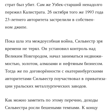
страт был убит. Сам же Узбек-стар­ший нена­дол­го
пере­жил Кали­стра­та. 26 октяб­ря того же 1993 года
23-лет­не­го авто­ри­те­та застре­ли­ли в соб­ствен­
ном джипе.
Пока шла эта меж­до­усоб­ная вой­на, Силь­вестр зря
вре­ме­ни не терял. Он уста­но­вил кон­троль над
Вели­ким Нов­го­ро­дом, начал зани­мать­ся недви­жи­
мо­стью, золо­том, алма­за­ми и неф­тя­ным биз­не­сом.
Тогда же по дого­во­рён­но­сти с ека­те­рин­бург­ски­ми
авто­ри­те­та­ми Силь­вестр поучаст­во­вал в при­ва­ти­за­
ции ураль­ских метал­лур­ги­че­ских заводов.
Как мож­но заме­тить по это­му переч­ню, дохо­ды
Силь­ве­ст­ра рос­ли беше­ны­ми тем­па­ми. К кон­цу