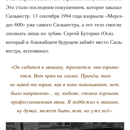
Это ста­ло послед­ним поку­ше­ни­ем, кото­рое зака­зал
Силь­вестр. 13 сен­тяб­ря 1994 года взо­рва­ли «Мер­се­
дес-600» уже само­го Силь­ве­ст­ра, а его тело смог­ли
опо­знать лишь по зубам. Сер­гей Буто­рин (Ося),
кото­рый в бли­жай­шем буду­щем зай­мёт место Силь­
ве­ст­ра, вспоминал:
«Он садит­ся в маши­ну, тро­га­ет­ся, она взры­ва­
ет­ся. Вот прям на гла­зах. При­чём, там
не какой-то взрыв, как в кино пока­зы­ва­ют, нет,
было направ­ле­но… ну, види­мо, сто­я­ла хоро­шая,
про­фес­си­о­наль­ная мина. Я под­бе­жал к машине,
ну думал, может быть жив, но уже всё».