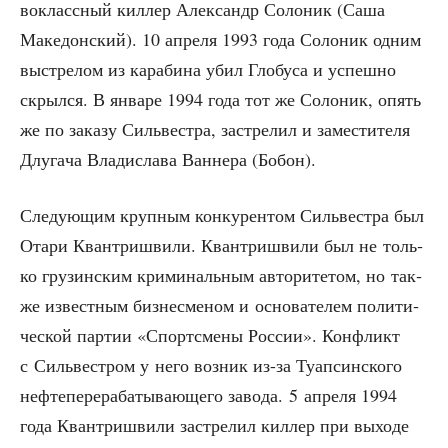
во­класс­ный кил­лер Алек­сандр Соло­ник (Саша
Маке­дон­ский). 10 апре­ля 1993 года Соло­ник одним
выстре­лом из кара­би­на убил Гло­бу­са и успеш­но
скрыл­ся. В янва­ре 1994 года тот же Соло­ник, опять
же по зака­зу Силь­ве­ст­ра, застре­лил и заме­сти­те­ля
Длу­га­ча Вла­ди­сла­ва Ван­не­ра (Бобон).
Сле­ду­ю­щим круп­ным кон­ку­рен­том Силь­ве­ст­ра был
Ота­ри Кван­т­ри­шви­ли. Кван­т­ри­шви­ли был не толь­
ко гру­зин­ским кри­ми­наль­ным авто­ри­те­том, но так­
же извест­ным биз­не­сме­ном и осно­ва­те­лем поли­ти­
че­ской пар­тии «Спортс­ме­ны Рос­сии». Кон­фликт
с Силь­ве­стром у него воз­ник из-за Туап­син­ско­го
неф­те­пе­ре­ра­ба­ты­ва­ю­ще­го заво­да. 5 апре­ля 1994
года Кван­т­ри­шви­ли застре­лил кил­лер при выхо­де