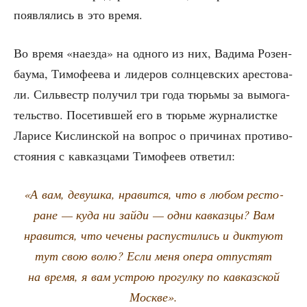
появ­ля­лись в это время.
Во вре­мя «наез­да» на одно­го из них, Вади­ма Розен­
ба­у­ма, Тимо­фе­е­ва и лиде­ров солн­цев­ских аре­сто­ва­
ли. Силь­вестр полу­чил три года тюрь­мы за вымо­га­
тель­ство. Посе­тив­шей его в тюрь­ме жур­на­лист­ке
Лари­се Кис­лин­ской на вопрос о при­чи­нах про­ти­во­
сто­я­ния с кав­каз­ца­ми Тимо­фе­ев ответил:
«А вам, девуш­ка, нра­вит­ся, что в любом ресто­
ране — куда ни зай­ди — одни кав­каз­цы? Вам
нра­вит­ся, что чече­ны рас­пу­сти­лись и дик­ту­ют
тут свою волю? Если меня опе­ра отпу­стят
на вре­мя, я вам устрою про­гул­ку по кав­каз­ской
Москве».