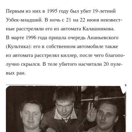
Пер­вым из них в 1995 году был убит 19-лет­ний
Узбек-млад­ший. В ночь с 21 на 22 июня неиз­вест­
ные рас­стре­ля­ли его из авто­ма­та Калаш­ни­ко­ва.
В мар­те 1996 года при­шла оче­редь Ана­ньев­ско­го
(Куль­ти­ка): его в соб­ствен­ном авто­мо­би­ле так­же
из авто­ма­та рас­стре­лял кил­лер, после чего бла­го­по­
луч­но скрыл­ся. В теле уби­то­го насчи­та­ли 20 пуле­
вых ран.