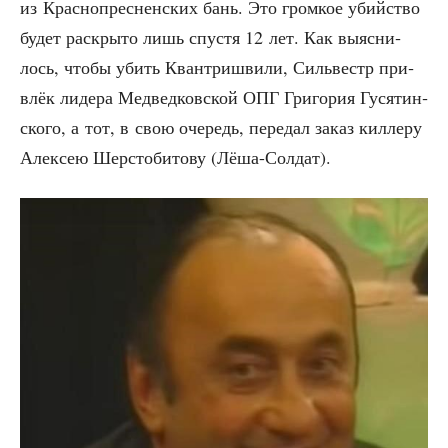
из Крас­но­прес­нен­ских бань. Это гром­кое убий­ство
будет рас­кры­то лишь спу­стя 12 лет. Как выяс­ни­
лось, что­бы убить Кван­т­ри­шви­ли, Силь­вестр при­
влёк лиде­ра Мед­вед­ков­ской ОПГ Гри­го­рия Гуся­тин­
ско­го, а тот, в свою оче­редь, пере­дал заказ кил­ле­ру
Алек­сею Шер­сто­би­то­ву (Лёша-Сол­дат).