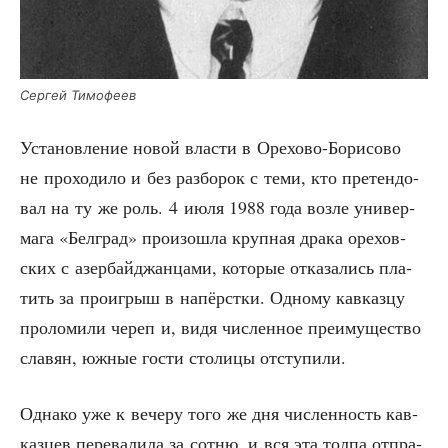
Сер­гей Тимофеев
Уста­нов­ле­ние новой вла­сти в Оре­хо­во-Бори­со­во
не про­хо­ди­ло и без раз­бо­рок с теми, кто пре­тен­до­
вал на ту же роль. 4 июля 1988 года воз­ле уни­вер­
ма­га «Бел­град» про­изо­шла круп­ная дра­ка оре­хов­
ских с азер­бай­джан­ца­ми, кото­рые отка­за­лись пла­
тить за про­иг­рыш в напёрст­ки. Одно­му кав­каз­цу
про­ло­ми­ли череп и, видя чис­лен­ное пре­иму­ще­ство
сла­вян, южные гости сто­ли­цы отступили.
Одна­ко уже к вече­ру того же дня чис­лен­ность кав­
каз­цев пере­ва­ли­ла за сот­ню, и вся эта тол­па отпра­