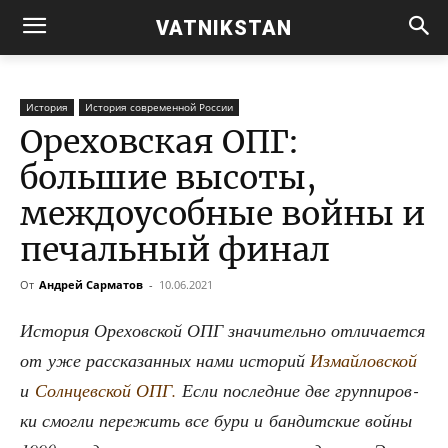
VATNIKSTAN
История
История современной России
Ореховская ОПГ:
большие высоты,
междоусобные войны и
печальный финал
От
Андрей Сарматов
-
10.06.2021
Исто­рия Оре­хов­ской ОПГ зна­чи­тель­но отли­ча­ет­ся
от уже рас­ска­зан­ных нами исто­рий
Измай­лов­ской
и
Солн­цев­ской ОПГ.
Если послед­ние две груп­пи­ров­
ки смог­ли пере­жить все бури и бан­дит­ские вой­ны