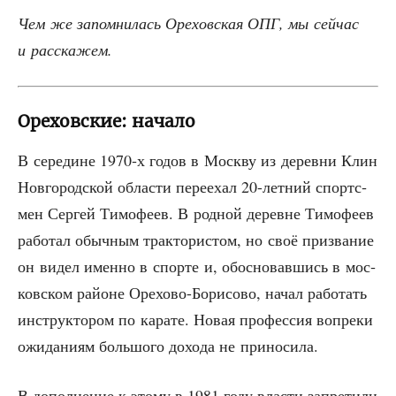
Чем же запом­ни­лась Оре­хов­ская ОПГ, мы сей­час
и расскажем.
Ореховские: начало
В сере­дине 1970‑х годов в Моск­ву из дерев­ни Клин
Нов­го­род­ской обла­сти пере­ехал 20-лет­ний спортс­
мен Сер­гей Тимо­фе­ев. В род­ной деревне Тимо­фе­ев
рабо­тал обыч­ным трак­то­ри­стом, но своё при­зва­ние
он видел имен­но в спор­те и, обос­но­вав­шись в мос­
ков­ском рай­оне Оре­хо­во-Бори­со­во, начал рабо­тать
инструк­то­ром по кара­те. Новая про­фес­сия вопре­ки
ожи­да­ни­ям боль­шо­го дохо­да не приносила.
В допол­не­ние к это­му в 1981 году вла­сти запре­ти­ли