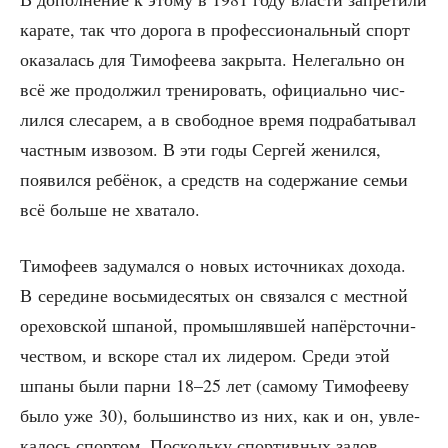
кара­те, так что доро­га в про­фес­си­о­наль­ный спорт
ока­за­лась для Тимо­фе­е­ва закры­та. Неле­галь­но он
всё же про­дол­жил тре­ни­ро­вать, офи­ци­аль­но чис­
лил­ся сле­са­рем, а в сво­бод­ное вре­мя под­ра­ба­ты­вал
част­ным изво­зом. В эти годы Сер­гей женил­ся,
появил­ся ребё­нок, а средств на содер­жа­ние семьи
всё боль­ше не хватало.
Тимо­фе­ев заду­мал­ся о новых источ­ни­ках дохо­да.
В сере­дине вось­ми­де­ся­тых он свя­зал­ся с мест­ной
оре­хов­ской шпа­ной, про­мыш­ляв­шей напёр­сточ­ни­
че­ством, и вско­ре стал их лиде­ром. Сре­ди этой
шпа­ны были пар­ни 18–25 лет (само­му Тимо­фе­е­ву
было уже 30), боль­шин­ство из них, как и он, увле­
ка­лось спор­том. Посколь­ку спор­тив­ных залов