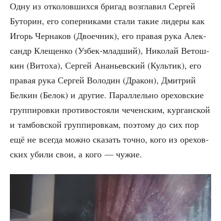
Одну из отко­лов­ших­ся бри­гад воз­гла­вил Сер­гей
Буто­рин, его сопер­ни­ка­ми ста­ли такие лиде­ры как
Игорь Чер­на­ков (Дво­еч­ник), его пра­вая рука Алек­
сандр Кле­щен­ко (Узбек-млад­ший), Нико­лай Ветош­
кин (Вито­ха), Сер­гей Ана­ньев­ский (Куль­тик), его
пра­вая рука Сер­гей Воло­дин (Дра­кон), Дмит­рий
Бел­кин (Белок) и дру­гие. Парал­лель­но оре­хов­ские
груп­пи­ров­ки про­ти­во­сто­я­ли чечен­ским, кур­ган­ской
и там­бов­ской груп­пи­ров­кам, поэто­му до сих пор
ещё не все­гда мож­но ска­зать точ­но, кого из оре­хов­
ских уби­ли свои, а кого — чужие.