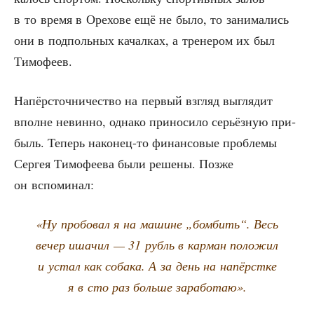
в то вре­мя в Оре­хо­ве ещё не было, то зани­ма­лись
они в под­поль­ных качал­ках, а тре­не­ром их был
Тимофеев.
Напёр­сточ­ни­че­ство на пер­вый взгляд выгля­дит
вполне невин­но, одна­ко при­но­си­ло серьёз­ную при­
быль. Теперь нако­нец-то финан­со­вые про­бле­мы
Сер­гея Тимо­фе­е­ва были реше­ны. Поз­же
он вспоминал:
«Ну про­бо­вал я на машине „бом­бить“. Весь
вечер иша­чил — 31 рубль в кар­ман поло­жил
и устал как соба­ка. А за день на напёрст­ке
я в сто раз боль­ше заработаю».