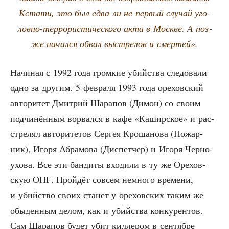
Кста­ти, это был едва ли не пер­вый слу­чай уго­
лов­но-тер­ро­ри­сти­че­ско­го акта в Москве. А поз­
же начал­ся обвал выстре­лов и смертей».
Начи­ная с 1992 года гром­кие убий­ства сле­до­ва­ли
одно за дру­гим. 5 фев­ра­ля 1993 года оре­хов­ский
авто­ри­тет Дмит­рий Шара­пов (Димон) со сво­им
под­чи­нён­ным ворвал­ся в кафе «Кашир­ское» и рас­
стре­лял авто­ри­те­тов Сер­гея Кро­ша­но­ва (Пожар­
ник), Иго­ря Абра­мо­ва (Дис­пет­чер) и Иго­ря Чер­но­
ухо­ва. Все эти бан­ди­ты вхо­ди­ли в ту же Оре­хов­
скую ОПГ. Прой­дёт совсем немно­го вре­ме­ни,
и убий­ство сво­их ста­нет у оре­хов­ских таким же
обы­ден­ным делом, как и убий­ства кон­ку­рен­тов.
Сам Шара­пов будет убит кил­ле­ром в сен­тяб­ре