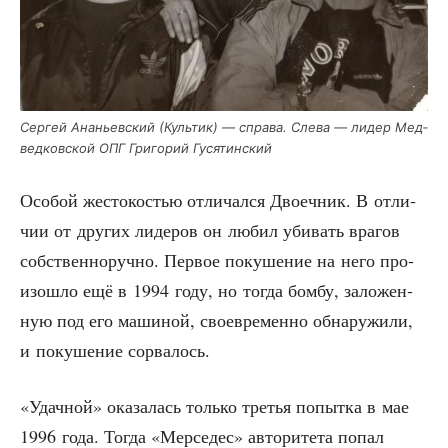
Сер­гей Ана­ньев­ский (Куль­тик) — спра­ва. Сле­ва — лидер Мед­
вед­ков­ской ОПГ Гри­го­рий Гусятинский
Осо­бой жесто­ко­стью отли­чал­ся Дво­еч­ник. В отли­
чии от дру­гих лиде­ров он любил уби­вать вра­гов
соб­ствен­но­руч­но. Пер­вое поку­ше­ние на него про­
изо­шло ещё в 1994 году, но тогда бом­бу, зало­жен­
ную под его маши­ной, свое­вре­мен­но обна­ру­жи­ли,
и поку­ше­ние сорвалось.
«Удач­ной» ока­за­лась толь­ко тре­тья попыт­ка в мае
1996 года. Тогда «Мер­се­дес» авто­ри­те­та попал