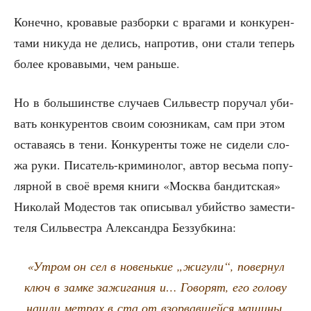
Конеч­но, кро­ва­вые раз­бор­ки с вра­га­ми и кон­ку­рен­
та­ми нику­да не делись, напро­тив, они ста­ли теперь
более кро­ва­вы­ми, чем раньше.
Но в боль­шин­стве слу­ча­ев Силь­вестр пору­чал уби­
вать кон­ку­рен­тов сво­им союз­ни­кам, сам при этом
оста­ва­ясь в тени. Кон­ку­рен­ты тоже не сиде­ли сло­
жа руки. Писа­тель-кри­ми­но­лог, автор весь­ма попу­
ляр­ной в своё вре­мя кни­ги «Москва бан­дит­ская»
Нико­лай Моде­стов так опи­сы­вал убий­ство заме­сти­
те­ля Силь­ве­ст­ра Алек­сандра Беззубкина:
«Утром он сел в новень­кие „жигу­ли“, повер­нул
ключ в зам­ке зажи­га­ния и… Гово­рят, его голо­ву
нашли мет­рах в ста от взо­рвав­шей­ся маши­ны.