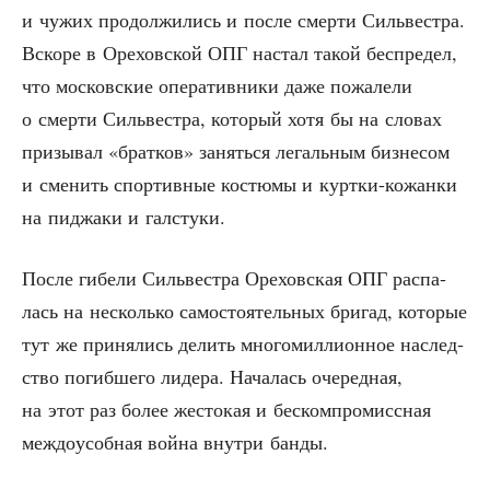
и чужих про­дол­жи­лись и после смер­ти Силь­ве­ст­ра.
Вско­ре в Оре­хов­ской ОПГ настал такой бес­пре­дел,
что мос­ков­ские опе­ра­тив­ни­ки даже пожа­ле­ли
о смер­ти Силь­ве­ст­ра, кото­рый хотя бы на сло­вах
при­зы­вал «брат­ков» занять­ся легаль­ным биз­не­сом
и сме­нить спор­тив­ные костю­мы и курт­ки-кожан­ки
на пиджа­ки и галстуки.
После гибе­ли Силь­ве­ст­ра Оре­хов­ская ОПГ рас­па­
лась на несколь­ко само­сто­я­тель­ных бри­гад, кото­рые
тут же при­ня­лись делить мно­го­мил­ли­он­ное наслед­
ство погиб­ше­го лиде­ра. Нача­лась оче­ред­ная,
на этот раз более жесто­кая и бес­ком­про­мисс­ная
меж­до­усоб­ная вой­на внут­ри банды.