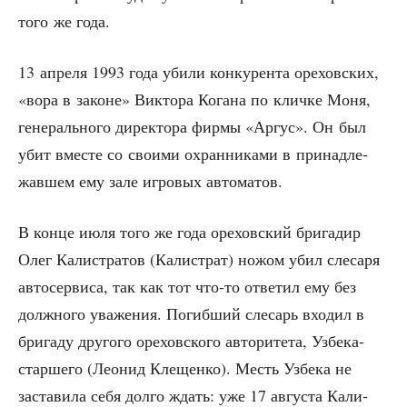
того же года.
13 апре­ля 1993 года уби­ли кон­ку­рен­та оре­хов­ских,
«вора в законе» Вик­то­ра Кога­на по клич­ке Моня,
гене­раль­но­го дирек­то­ра фир­мы «Аргус». Он был
убит вме­сте со сво­и­ми охран­ни­ка­ми в при­над­ле­
жав­шем ему зале игро­вых автоматов.
В кон­це июля того же года оре­хов­ский бри­га­дир
Олег Кали­стра­тов (Кали­страт) ножом убил сле­са­ря
авто­сер­ви­са, так как тот что-то отве­тил ему без
долж­но­го ува­же­ния. Погиб­ший сле­сарь вхо­дил в
бри­га­ду дру­го­го оре­хов­ско­го авто­ри­те­та, Узбе­ка-
стар­ше­го (Лео­нид Кле­щен­ко). Месть Узбе­ка не
заста­ви­ла себя дол­го ждать: уже 17 авгу­ста Кали­