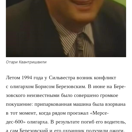
Ота­ри Квантришвили
Летом 1994 года у Силь­ве­ст­ра воз­ник кон­фликт
с оли­гар­хом Бори­сом Бере­зов­ским. В июне на Бере­
зов­ско­го неиз­вест­ны­ми было совер­ше­но гром­кое
поку­ше­ние: при­пар­ко­ван­ная маши­на была взо­рва­на
в тот момент, когда рядом про­ез­жал «Мер­се­
дес-600» оли­гар­ха. В резуль­та­те погиб его води­тель,
а сам Бере­зов­ский и его охран­ник полу­чи­ли ожо­ги.