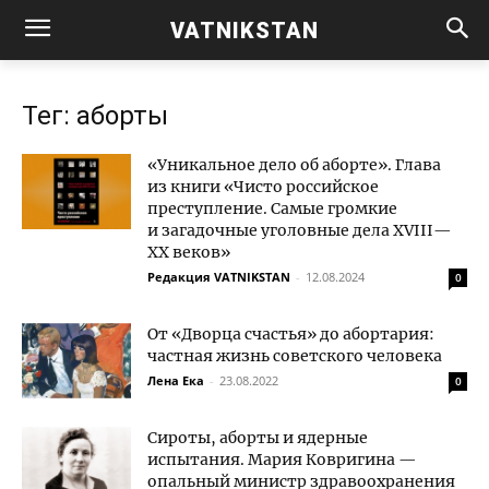
VATNIKSTAN
Тег: аборты
«Уникальное дело об аборте». Глава
из книги «Чисто российское
преступление. Самые громкие
и загадочные уголовные дела XVIII—
XX веков»
Редакция VATNIKSTAN
-
12.08.2024
0
От «Дворца счастья» до абортария:
частная жизнь советского человека
Лена Ека
-
23.08.2022
0
Сироты, аборты и ядерные
испытания. Мария Ковригина —
опальный министр здравоохранения