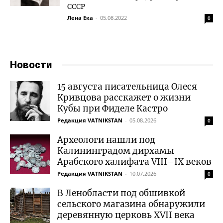
СССР
Лена Ека
-
05.08.2022
0
Новости
15 августа писательница Олеся
Кривцова расскажет о жизни
Кубы при Фиделе Кастро
Редакция VATNIKSTAN
-
05.08.2026
0
Археологи нашли под
Калининградом дирхамы
Арабского халифата VIII–IX веков
Редакция VATNIKSTAN
-
10.07.2026
0
В Ленобласти под обшивкой
сельского магазина обнаружили
деревянную церковь XVII века