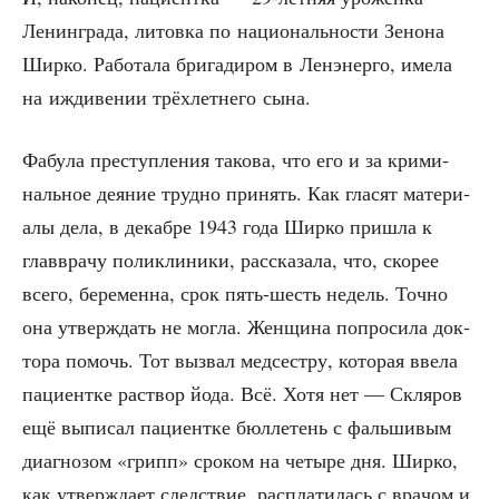
Ленин­гра­да, литов­ка по наци­о­наль­но­сти Зено­на
Шир­ко. Рабо­та­ла бри­га­ди­ром в Ленэнер­го, име­ла
на ижди­ве­нии трёх­лет­не­го сына.
Фабу­ла пре­ступ­ле­ния тако­ва, что его и за кри­ми­
наль­ное дея­ние труд­но при­нять. Как гла­сят мате­ри­
а­лы дела, в декаб­ре 1943 года Шир­ко при­шла к
глав­вра­чу поли­кли­ни­ки, рас­ска­за­ла, что, ско­рее
все­го, бере­мен­на, срок пять-шесть недель. Точ­но
она утвер­ждать не мог­ла. Жен­щи­на попро­си­ла док­
то­ра помочь. Тот вызвал мед­сест­ру, кото­рая вве­ла
паци­ент­ке рас­твор йода. Всё. Хотя нет — Скля­ров
ещё выпи­сал паци­ент­ке бюл­ле­тень с фаль­ши­вым
диа­гно­зом «грипп» сро­ком на четы­ре дня. Шир­ко,
как утвер­жда­ет след­ствие, рас­пла­ти­лась с вра­чом и