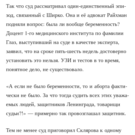
Так что суд рас­смат­ри­вал один-един­ствен­ный эпи­
зод, свя­зан­ный с Шир­ко. Она и её адво­кат Райхман
под­ня­ли вопрос: была ли вооб­ще бере­мен­ность?
Доцент 1‑го меди­цин­ско­го инсти­ту­та по фами­лии
Глаз, высту­пив­ший на суде в каче­стве экс­пер­та,
заявил, что на сро­ке пять-шесть недель досто­вер­но
уста­но­вить это нель­зя. УЗИ и тестов в то вре­мя,
понят­ное дело, не существовало.
«А если не было бере­мен­но­сти, то и абор­та фак­ти­
че­ски не было. За что тогда судить всех этих ува­жа­
е­мых людей, защит­ни­ков Ленин­гра­да, това­ри­щи
судьи?!» — при­мер­но так про­воз­гла­шал защитник.
Тем не менее суд при­го­во­рил Скля­ро­ва к одно­му