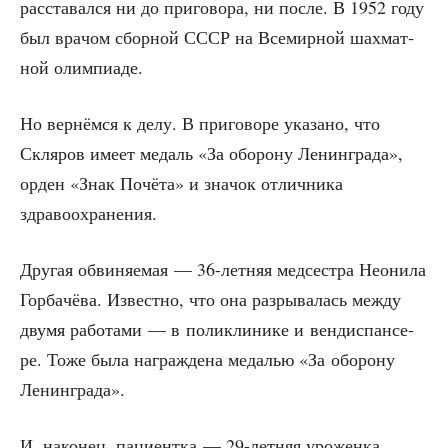
рас­ста­вал­ся ни до при­го­во­ра, ни после. В 1952 году
был вра­чом сбор­ной СССР на Все­мир­ной шах­мат­
ной олимпиаде.
Но вер­нём­ся к делу. В при­го­во­ре ука­за­но, что
Скля­ров име­ет медаль «За обо­ро­ну Ленин­гра­да»,
орден «Знак Почё­та» и зна­чок отлич­ни­ка
здравоохранения.
Дру­гая обви­ня­е­мая — 36-лет­няя мед­сест­ра Неони­ла
Гор­ба­чё­ва. Извест­но, что она раз­ры­ва­лась меж­ду
дву­мя рабо­та­ми — в поли­кли­ни­ке и вен­дис­пан­се­
ре. Тоже была награж­де­на меда­лью «За обо­ро­ну
Ленинграда».
И, нако­нец, паци­ент­ка — 29-лет­няя уро­жен­ка