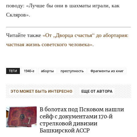
пово­ду: «Луч­ше бы они в шах­ма­ты игра­ли, как
Скляров».
Читай­те так­же
«От „Двор­ца сча­стья“ до абор­та­рия:
част­ная жизнь совет­ско­го чело­ве­ка»
.
ТЕГИ
1940-е
аборты
преступность
Фрагменты из книг
ЭТО МОЖЕТ БЫТЬ ИНТЕРЕСНО
ЕЩЕ ОТ АВТОРА
В болотах под Псковом нашли
сейф с документами 170‑й
стрелковой дивизии
Башкирской АССР