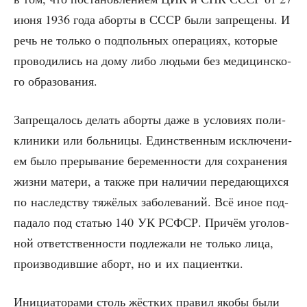
июня 1936 года абор­ты в СССР были запре­ще­ны. И
речь не толь­ко о под­поль­ных опе­ра­ци­ях, кото­рые
про­во­ди­лись на дому либо людь­ми без меди­цин­ско­
го образования.
Запре­ща­лось делать абор­ты даже в усло­ви­ях поли­
кли­ни­ки или боль­ни­цы. Един­ствен­ным исклю­че­ни­
ем было пре­ры­ва­ние бере­мен­но­сти для сохра­не­ния
жиз­ни мате­ри, а так­же при нали­чии пере­да­ю­щих­ся
по наслед­ству тяжё­лых забо­ле­ва­ний. Всё иное под­
па­да­ло под ста­тью 140 УК РСФСР. При­чём уго­лов­
ной ответ­ствен­но­сти под­ле­жа­ли не толь­ко лица,
про­из­во­див­шие аборт, но и их пациентки.
Ини­ци­а­то­ра­ми столь жёст­ких пра­вил яко­бы были