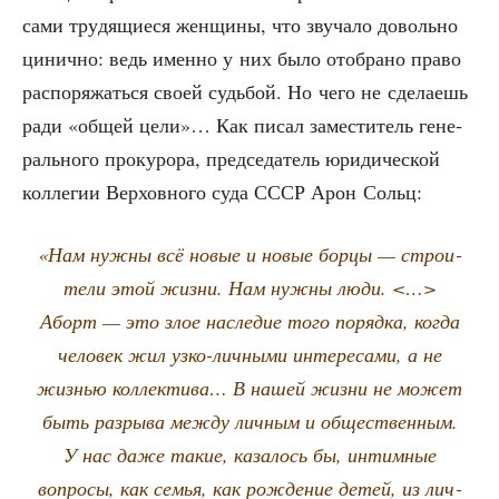
сами тру­дя­щи­е­ся жен­щи­ны, что зву­ча­ло доволь­но
цинич­но: ведь имен­но у них было ото­бра­но пра­во
рас­по­ря­жать­ся сво­ей судь­бой. Но чего не сде­ла­ешь
ради «общей цели»… Как писал заме­сти­тель гене­
раль­но­го про­ку­ро­ра, пред­се­да­тель юри­ди­че­ской
кол­ле­гии Вер­хов­но­го суда СССР Арон Сольц:
«Нам нуж­ны всё новые и новые бор­цы — стро­и­
те­ли этой жиз­ни. Нам нуж­ны люди. <…>
Аборт — это злое насле­дие того поряд­ка, когда
чело­век жил узко-лич­ны­ми инте­ре­са­ми, а не
жиз­нью кол­лек­ти­ва… В нашей жиз­ни не может
быть раз­ры­ва меж­ду лич­ным и обще­ствен­ным.
У нас даже такие, каза­лось бы, интим­ные
вопро­сы, как семья, как рож­де­ние детей, из лич­