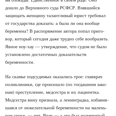
дошло до Вер­хов­но­го суда РСФСР. Взявшийся
защи­щать жен­щи­ну талант­ли­вый юрист тре­бо­вал
от госу­дар­ства дока­зать: а была ли она вооб­ще
бере­мен­на? В рас­по­ря­же­ние авто­ра попал при­го­
вор, кото­рый сего­дня даже труд­но себе вооб­ра­зить.
Явное ноу-хау — утвер­жде­ние, что судом не было
уста­нов­ле­но доста­точ­ных дока­за­тельств
беременности.
На ска­мье под­су­ди­мых ока­за­лись трое: глав­врач
поли­кли­ни­ки, где про­изо­шло (по тогдаш­ним зако­
нам) пре­ступ­ле­ние, мед­сест­ра и их паци­ент­ка.
Мед­сест­ра вину при­зна­ла, а ленин­град­ка, изба­вив­
ша­я­ся от неже­ла­тель­ной бере­мен­но­сти на малень­
ком сро­ке, — нет. Врач — а это был зна­ме­ни­тый