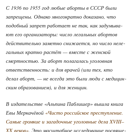
С 1936 по 1955 год любые абор­ты в СССР были
запре­ще­ны. Одна­ко мно­го­крат­но дока­за­но, что
подоб­ный запрет рабо­та­ет не так, как заду­мы­ва­
ют его орга­ни­за­то­ры: чис­ло легаль­ных абор­тов
дей­стви­тель­но замет­но сни­жа­ет­ся, но чис­ло неле­
галь­ных крат­но рас­тёт — вме­сте с жен­ской
смерт­но­стью. За аборт пола­га­лась уго­лов­ная
ответ­ствен­ность: и для вра­чей (или тех, кто
делал аборт, — не все­гда это были люди с меди­цин­
ским обра­зо­ва­ни­ем), и для женщин.
В изда­тель­стве «Аль­пи­на Паб­ли­шер» вышла кни­га
Евы Мер­ка­чё­вой
«Чисто рос­сий­ское пре­ступ­ле­ние.
Самые гром­кие и зага­доч­ные уго­лов­ные дела XVIII–
XX веков»
. Это мас­штаб­ное иссле­до­ва­ние посвя­ще­