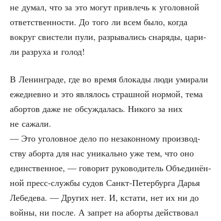
не думал, что за это могут при­влечь к уго­лов­ной
ответ­ствен­но­сти. До того ли всем было, когда
вокруг сви­сте­ли пули, раз­ры­ва­лись сна­ря­ды, цари­
ли раз­ру­ха и голод!
В Ленин­гра­де, где во вре­мя бло­ка­ды люди уми­ра­ли
еже­днев­но и это явля­лось страш­ной нор­мой, тема
абор­тов даже не обсуж­да­лась. Нико­го за них
не сажали.
— Это уго­лов­ное дело по неза­кон­но­му про­из­вод­
ству абор­та для нас уни­каль­но уже тем, что оно
един­ствен­ное, — гово­рит руко­во­ди­тель Объ­еди­нён­
ной пресс-служ­бы судов Санкт-Петер­бур­га Дарья
Лебе­де­ва. — Дру­гих нет. И, кста­ти, нет их ни до
войны, ни после. А запрет на абор­ты действовал