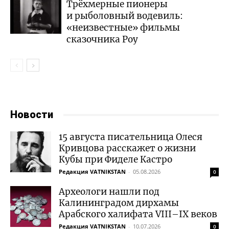
Трёхмерные пионеры
и рыболовный водевиль:
«неизвестные» фильмы
сказочника Роу
Новости
15 августа писательница Олеся
Кривцова расскажет о жизни
Кубы при Фиделе Кастро
Редакция VATNIKSTAN
-
05.08.2026
0
Археологи нашли под
Калининградом дирхамы
Арабского халифата VIII–IX веков
Редакция VATNIKSTAN
-
10.07.2026
0