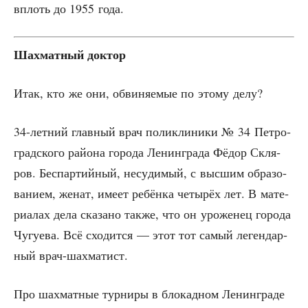
вплоть до 1955 года.
Шах­мат­ный доктор
Итак, кто же они, обви­ня­е­мые по это­му делу?
34-лет­ний глав­ный врач поли­кли­ни­ки № 34 Пет­ро­
град­ско­го района горо­да Ленин­гра­да Фёдор Скля­
ров. Беспартийный, несу­ди­мый, с выс­шим обра­зо­
ва­ни­ем, женат, име­ет ребён­ка четы­рёх лет. В мате­
ри­а­лах дела ска­за­но так­же, что он уро­же­нец горо­да
Чугу­е­ва. Всё схо­дит­ся — этот тот самый леген­дар­
ный врач-шахматист.
Про шах­мат­ные тур­ни­ры в бло­кад­ном Ленин­гра­де