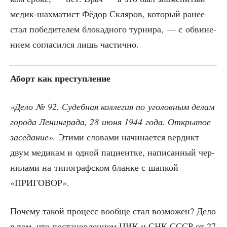
медик-шах­ма­тист Фёдор Скля­ров, кото­рый ранее
стал побе­ди­те­лем бло­кад­но­го тур­ни­ра, — с обви­не­
ни­ем согла­сил­ся лишь частично.
Аборт как преступление
«Дело № 92. Судеб­ная кол­ле­гия по уго­лов­ным делам
горо­да Ленин­гра­да, 28 июня 1944 года. Откры­тое
засе­да­ние».
Эти­ми сло­ва­ми начи­на­ет­ся вер­дикт
двум меди­кам и одной паци­ент­ке, напи­сан­ный чер­
ни­ла­ми на типо­граф­ском блан­ке с шап­кой
«ПРИГОВОР».
Поче­му такой про­цесс вооб­ще стал воз­мо­жен? Дело
в том, что поста­нов­ле­ни­ем ЦИК и СНК СССР от 27