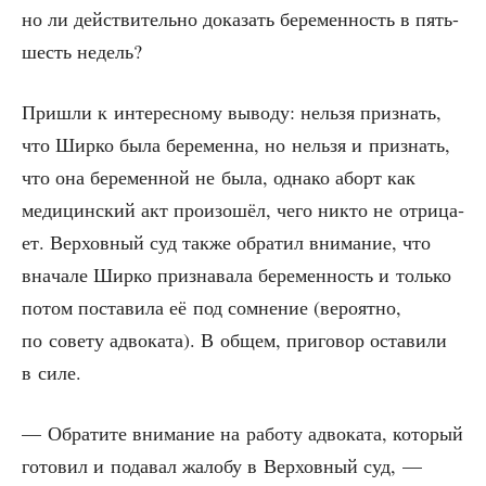
но ли действительно дока­зать бере­мен­ность в пять-
шесть недель?
При­шли к инте­рес­но­му выво­ду: нель­зя при­знать,
что Шир­ко была бере­мен­на, но нель­зя и при­знать,
что она бере­мен­ной не была, одна­ко аборт как
меди­цин­ский акт про­изо­шёл, чего никто не отри­ца­
ет. Вер­хов­ный суд так­же обра­тил вни­ма­ние, что
вна­ча­ле Шир­ко при­зна­ва­ла бере­мен­ность и толь­ко
потом поста­ви­ла её под сомне­ние (веро­ят­но,
по сове­ту адво­ка­та). В общем, при­го­вор оста­ви­ли
в силе.
— Обра­ти­те вни­ма­ние на рабо­ту адво­ка­та, кото­рый
гото­вил и пода­вал жало­бу в Вер­хов­ный суд, —