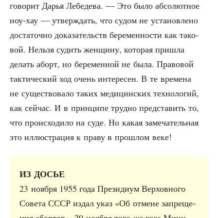
гово­рит Дарья Лебе­де­ва. — Это было абсо­лют­ное
ноу-хау — утвер­ждать, что судом не уста­нов­ле­но
доста­точ­но дока­за­тельств бере­мен­но­сти как тако­
вой. Нель­зя судить жен­щи­ну, кото­рая при­шла
делать аборт, но бере­мен­ной не была. Пра­во­вой
так­ти­че­ский ход очень инте­ре­сен. В те вре­ме­на
не суще­ство­ва­ло таких меди­цин­ских тех­но­ло­гий,
как сейчас. И в прин­ци­пе труд­но пред­ста­вить то,
что про­ис­хо­ди­ло на суде. Но какая заме­ча­тель­ная
это иллю­стра­ция к пра­ву в про­шлом веке!
ИЗ ДОСЬЕ
23 нояб­ря 1955 года Пре­зи­ди­ум Вер­хов­но­го
Сове­та СССР издал указ «Об отмене запре­ще­
ния абор­тов». 29 нояб­ря того же года Мини­