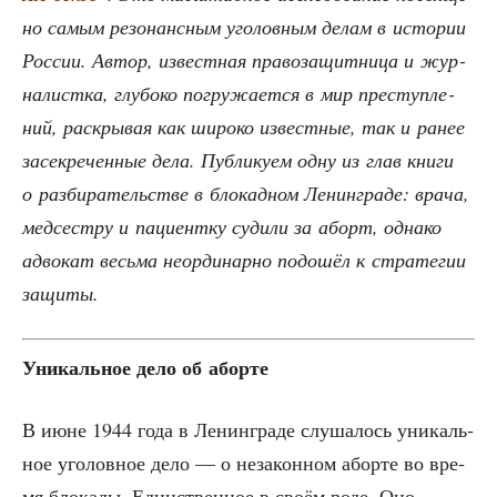
но самым резо­нанс­ным уго­лов­ным делам в исто­рии
Рос­сии. Автор, извест­ная пра­во­за­щит­ни­ца и жур­
на­лист­ка, глу­бо­ко погру­жа­ет­ся в мир пре­ступ­ле­
ний, рас­кры­вая как широ­ко извест­ные, так и ранее
засек­ре­чен­ные дела. Пуб­ли­ку­ем одну из глав кни­ги
о раз­би­ра­тель­стве в бло­кад­ном Ленин­гра­де: вра­ча,
мед­сест­ру и паци­ент­ку суди­ли за аборт, одна­ко
адво­кат весь­ма неор­ди­нар­но подо­шёл к стра­те­гии
защиты.
Уни­каль­ное дело об аборте
В июне 1944 года в Ленин­гра­де слу­ша­лось уни­каль­
ное уго­лов­ное дело — о неза­кон­ном абор­те во вре­
мя бло­ка­ды. Един­ствен­ное в сво­ём роде. Оно