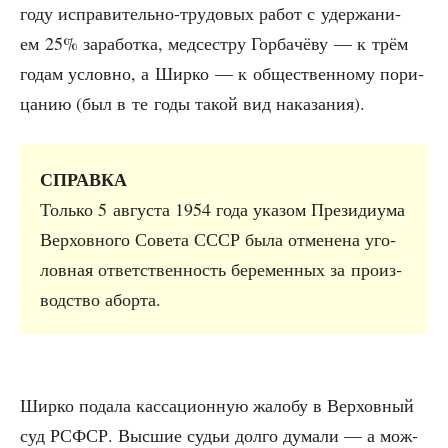
году испра­ви­тель­но-тру­до­вых работ с удер­жа­ни­
ем 25% зара­бот­ка, мед­сест­ру Гор­ба­чё­ву — к трём
годам услов­но, а Шир­ко — к обще­ствен­но­му пори­
ца­нию (был в те годы такой вид наказания).
СПРАВКА
Толь­ко 5 авгу­ста 1954 года ука­зом Пре­зи­ди­у­ма
Вер­хов­но­го Сове­та СССР была отме­не­на уго­
лов­ная ответ­ствен­ность бере­мен­ных за про­из­
вод­ство аборта.
Шир­ко пода­ла кас­са­ци­он­ную жало­бу в Вер­хов­ный
суд РСФСР. Выс­шие судьи дол­го дума­ли — а мож­