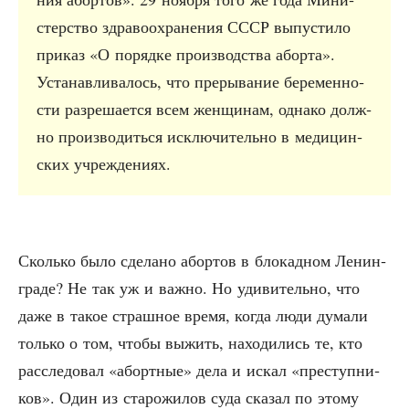
стер­ство здра­во­охра­не­ния СССР выпу­сти­ло
при­каз «О поряд­ке про­из­вод­ства абор­та».
Уста­нав­ли­ва­лось, что пре­ры­ва­ние бере­мен­но­
сти раз­ре­ша­ет­ся всем жен­щи­нам, одна­ко долж­
но про­из­во­дить­ся исклю­чи­тель­но в меди­цин­
ских учреждениях.
Сколь­ко было сде­ла­но абор­тов в бло­кад­ном Ленин­
гра­де? Не так уж и важ­но. Но уди­ви­тель­но, что
даже в такое страш­ное вре­мя, когда люди дума­ли
толь­ко о том, что­бы выжить, нахо­ди­лись те, кто
рас­сле­до­вал «аборт­ные» дела и искал «пре­ступ­ни­
ков». Один из ста­ро­жи­лов суда ска­зал по это­му