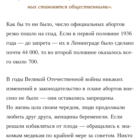
ных ста­но­вят­ся общественными».
Как бы то ни было, чис­ло офи­ци­аль­ных абор­тов
рез­ко пошло на спад. Если в пер­вой поло­вине 1936
года — до запре­та — их в Ленин­гра­де было сде­ла­но
почти 44 000, то во вто­рой поло­вине ока­за­лось все­
го око­ло 700.
В годы Вели­кой Оте­че­ствен­ной войны ника­ких
изме­не­ний в зако­но­да­тель­ство в плане абор­тов вне­
се­но не было — они оста­ва­лись запре­ще­ны.
Но жизнь шла сво­им чере­дом, люди про­дол­жа­ли
любить друг дру­га, жен­щи­ны бере­ме­не­ли. Если
реша­ли избав­лять­ся от пло­да — обра­ща­лись к зна­
ко­мым меди­кам по крайней мере за сове­том. Никто