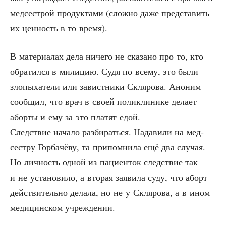
мед­сест­рой про­дук­та­ми (слож­но даже пред­ста­вить
их цен­ность в то время).
В мате­ри­а­лах дела ниче­го не ска­за­но про то, кто
обра­тил­ся в мили­цию. Судя по все­му, это были
зло­пы­ха­те­ли или завист­ни­ки Скля­ро­ва. Ано­ним
сооб­щил, что врач в сво­ей поли­кли­ни­ке дела­ет
абор­ты и ему за это пла­тят едой.
След­ствие нача­ло раз­би­рать­ся. Нада­ви­ли на мед­
сест­ру Гор­ба­чё­ву, та при­пом­ни­ла ещё два слу­чая.
Но лич­ность одной из паци­ен­ток след­ствие так
и не уста­но­ви­ло, а вто­рая заяви­ла суду, что аборт
действительно дела­ла, но не у Скля­ро­ва, а в ином
меди­цин­ском учреждении.