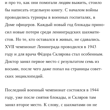
и про то, как они помо­га­ли людям выжить, сто­и­ло
бы напи­сать отдель­ную кни­гу. С нача­лом войны
про­во­ди­лись тур­ни­ры в воен­ных гос­пи­та­лях, в
Доме офи­це­ров. Каж­дый новый год бло­ка­ды при­но­
сил новые поте­ри сре­ди ленин­град­ских шах­ма­ти­
стов. Но те, кто оста­вал­ся в живых, не сда­ва­лись.
XVII чем­пи­о­нат Ленин­гра­да про­во­дил­ся в 1943
году и для вра­ча Фёдо­ра Скля­ро­ва стал осо­бен­ным.
Док­тор занял пер­вое место с резуль­та­том семь из
вось­ми, после чего даже попал на стра­ни­цы совет­
ских энциклопедий.
Послед­ний воен­ный чем­пи­о­нат состо­ял­ся в 1944
году, уже после сня­тия бло­ка­ды, и Скля­ров там
занял вто­рое место. К сло­ву, с шах­ма­та­ми он не