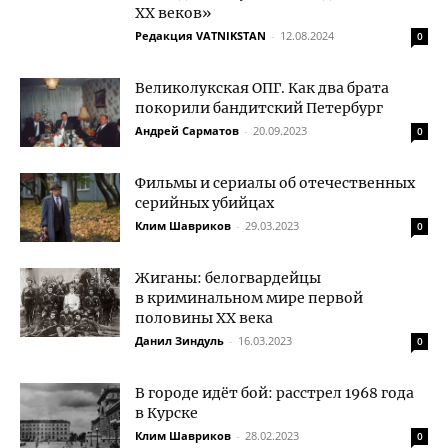
XX веков»
Редакция VATNIKSTAN
-
12.08.2024
0
Великолукская ОПГ. Как два брата
покорили бандитский Петербург
Андрей Сарматов
-
20.09.2023
0
Фильмы и сериалы об отечественных
серийных убийцах
Клим Шавриков
-
29.03.2023
0
Жиганы: белогвардейцы
в криминальном мире первой
половины XX века
Данил Зиндуль
-
16.03.2023
0
В городе идёт бой: расстрел 1968 года
в Курске
Клим Шавриков
-
28.02.2023
0