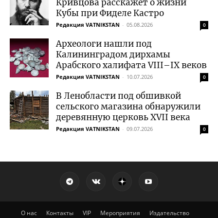
Кривцова расскажет о жизни
Кубы при Фиделе Кастро
Редакция VATNIKSTAN
-
05.08.2026
0
Археологи нашли под
Калининградом дирхамы
Арабского халифата VIII–IX веков
Редакция VATNIKSTAN
-
10.07.2026
0
В Ленобласти под обшивкой
сельского магазина обнаружили
деревянную церковь XVII века
Редакция VATNIKSTAN
-
09.07.2026
0
О нас
Контакты
VIP
Мероприятия
Издательство