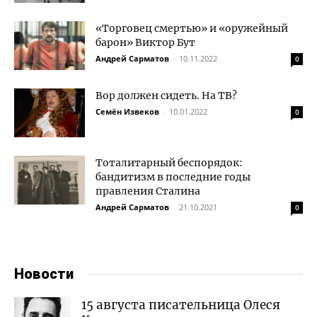
«Торговец смертью» и «оружейный
барон» Виктор Бут
Андрей Сарматов
-
10.11.2022
0
Вор должен сидеть. На ТВ?
Семён Извеков
-
10.01.2022
0
Тоталитарный беспорядок:
бандитизм в последние годы
правления Сталина
Андрей Сарматов
-
21.10.2021
0
Новости
15 августа писательница Олеся