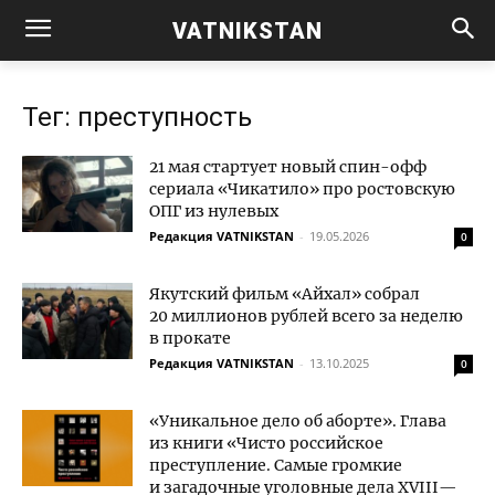
VATNIKSTAN
Тег: преступность
21 мая стартует новый спин-офф
сериала «Чикатило» про ростовскую
ОПГ из нулевых
Редакция VATNIKSTAN
-
19.05.2026
0
Якутский фильм «Айхал» собрал
20 миллионов рублей всего за неделю
в прокате
Редакция VATNIKSTAN
-
13.10.2025
0
«Уникальное дело об аборте». Глава
из книги «Чисто российское
преступление. Самые громкие
и загадочные уголовные дела XVIII—