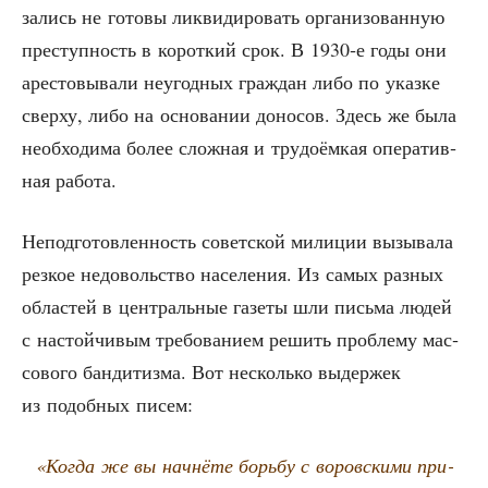
за­лись не гото­вы лик­ви­ди­ро­вать орга­ни­зо­ван­ную
пре­ступ­ность в корот­кий срок. В 1930‑е годы они
аре­сто­вы­ва­ли неугод­ных граж­дан либо по указ­ке
свер­ху, либо на осно­ва­нии доно­сов. Здесь же была
необ­хо­ди­ма более слож­ная и тру­до­ём­кая опе­ра­тив­
ная работа.
Непод­го­тов­лен­ность совет­ской мили­ции вызы­ва­ла
рез­кое недо­воль­ство насе­ле­ния. Из самых раз­ных
обла­стей в цен­траль­ные газе­ты шли пись­ма людей
с настой­чи­вым тре­бо­ва­ни­ем решить про­бле­му мас­
со­во­го бан­ди­тиз­ма. Вот несколь­ко выдер­жек
из подоб­ных писем:
«Когда же вы нач­нё­те борь­бу с воров­ски­ми при­