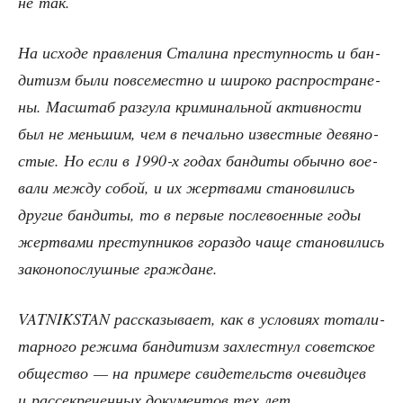
не так.
На исхо­де прав­ле­ния Ста­ли­на пре­ступ­ность и бан­
ди­тизм были повсе­мест­но и широ­ко рас­про­стра­не­
ны. Мас­штаб раз­гу­ла кри­ми­наль­ной актив­но­сти
был не мень­шим, чем в печаль­но извест­ные девя­но­
стые. Но если в 1990‑х годах бан­ди­ты обыч­но вое­
ва­ли меж­ду собой, и их жерт­ва­ми ста­но­ви­лись
дру­гие бан­ди­ты, то в пер­вые после­во­ен­ные годы
жерт­ва­ми пре­ступ­ни­ков гораз­до чаще ста­но­ви­лись
зако­но­по­слуш­ные граждане.
VATNIKSTAN рас­ска­зы­ва­ет, как в усло­ви­ях тота­ли­
тар­но­го режи­ма бан­ди­тизм захлест­нул совет­ское
обще­ство — на при­ме­ре сви­де­тельств оче­вид­цев
и рас­сек­ре­чен­ных доку­мен­тов тех лет.