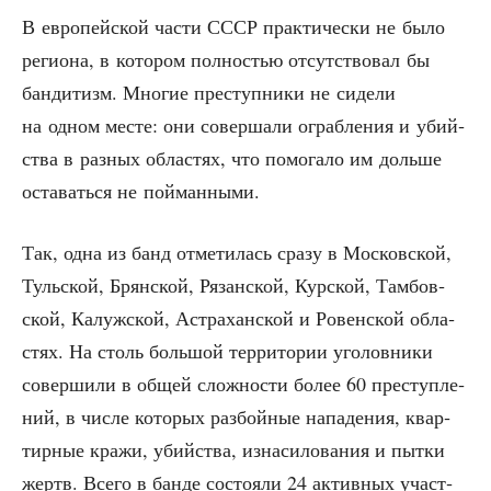
В евро­пей­ской части СССР прак­ти­че­ски не было
реги­о­на, в кото­ром пол­но­стью отсут­ство­вал бы
бан­ди­тизм. Мно­гие пре­ступ­ни­ки не сиде­ли
на одном месте: они совер­ша­ли ограб­ле­ния и убий­
ства в раз­ных обла­стях, что помо­га­ло им доль­ше
оста­вать­ся не пойманными.
Так, одна из банд отме­ти­лась сра­зу в Мос­ков­ской,
Туль­ской, Брян­ской, Рязан­ской, Кур­ской, Там­бов­
ской, Калуж­ской, Аст­ра­хан­ской и Ровен­ской обла­
стях. На столь боль­шой тер­ри­то­рии уго­лов­ни­ки
совер­ши­ли в общей слож­но­сти более 60 пре­ступ­ле­
ний, в чис­ле кото­рых раз­бой­ные напа­де­ния, квар­
тир­ные кра­жи, убий­ства, изна­си­ло­ва­ния и пыт­ки
жертв. Все­го в бан­де состо­я­ли 24 актив­ных участ­