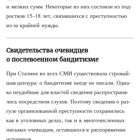
и мел­ких сумм. Неко­то­рые из них состо­я­ли из под­
рост­ков 15–18 лет, свя­зав­ших­ся с пре­ступ­но­стью
из-за край­ней нужды.
Свидетельства очевидцев
о послевоенном бандитизме
При Ста­лине во всех СМИ суще­ство­ва­ла стро­жай­
шая цен­зу­ра: о бан­ди­тиз­ме нигде не писа­ли. Одна­
ко неудоб­ные для вла­стей све­де­ния рас­про­стра­ня­
лись посред­ством слу­хов. Поэто­му све­де­ния о раз­
гу­ле орга­ни­зо­ван­ной пре­ступ­но­сти сохра­ни­лись
как в уго­лов­ных делах, так и в мно­го­чис­лен­ных
пись­мах оче­вид­цев, остав­ших­ся в рас­по­ря­же­нии
историков.