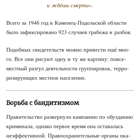
и ждёшь смерти».
Все­го за 1946 год в Каме­нец-Подоль­ской обла­сти
было зафик­си­ро­ва­но 923 слу­ча­ев гра­бе­жа и разбоя.
Подоб­ных сви­де­тельств мож­но при­ве­сти ещё мно­
го. Все они рису­ют одну и ту же кар­ти­ну: повсе­
мест­ный раз­гул дея­тель­но­сти груп­пи­ро­вок, тер­ро­
ри­зи­ру­ю­щих мест­ное население.
Борьба с бандитизмом
Пра­ви­тель­ство раз­вер­ну­ло кам­па­нию по обуз­да­нию
кри­ми­на­ла, одна­ко пер­вое вре­мя она оста­ва­лась
неэф­фек­тив­ной. Пра­во­охра­ни­тель­ные орга­ны ока­