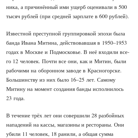
ни­ка, а при­чи­нён­ный ими ущерб оце­ни­ва­ли в 500
тысяч руб­лей (при сред­ней зар­пла­те в 600 рублей).
Извест­ной пре­ступ­ной груп­пи­ров­кой эпо­хи была
бан­да Ива­на Мити­на, дей­ство­вав­шая в 1950–1953
годах в Москве и Под­мос­ко­вье. В неё вхо­ди­ли все­
го 12 чело­век. Почти все они, как и Митин, были
рабо­чи­ми на обо­рон­ном заво­де в Крас­но­гор­ске.
Боль­шин­ству из них было 16–25 лет. Само­му
Мити­ну на момент созда­ния бан­ды испол­ни­лось
23 года.
В тече­ние трёх лет они совер­ши­ли 28 раз­бой­ных
напа­де­ний на кас­сы, мага­зи­ны и ресто­ра­ны. Они
уби­ли 11 чело­век, 18 рани­ли, а общая сум­ма