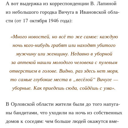
А вот выдерж­ка из кор­ре­спон­ден­ции В. Лапи­ной
из неболь­шо­го город­ка Вичу­га в Ива­нов­ской обла­
сти (от 17 октяб­ря 1946 года):
«Мно­го ново­стей, но всё то же самое: каж­дую
ночь кого-нибудь гра­бят или нахо­дят уби­то­го
муж­чи­ну или жен­щи­ну. Недав­но в убор­ной
за апте­кой нашли моло­до­го чело­ве­ка с пуле­вым
отвер­сти­ем в голо­ве. Вид­но, раз здесь нет моря,
то самые глу­бо­кие места в „весё­лой“ Вичу­ге —
убор­ные. Как при­е­дешь сюда, сой­дёшь с ума».
В Орлов­ской обла­сти жите­ли были до того напу­га­
ны бан­ди­та­ми, что ухо­ди­ли на ночь из соб­ствен­ных
домов к сосе­дям: чем боль­ше людей ока­жут­ся вме­