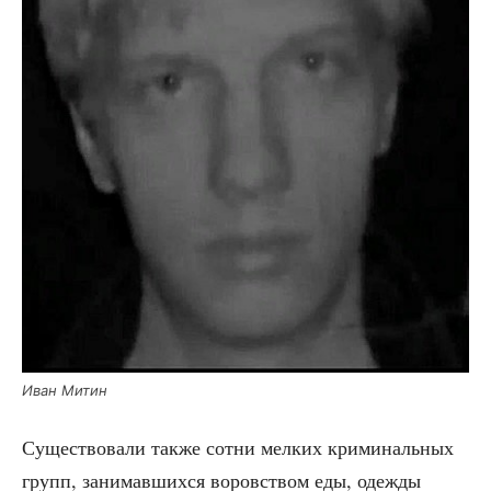
Иван Митин
Суще­ство­ва­ли так­же сот­ни мел­ких кри­ми­наль­ных
групп, зани­мав­ших­ся воров­ством еды, одеж­ды