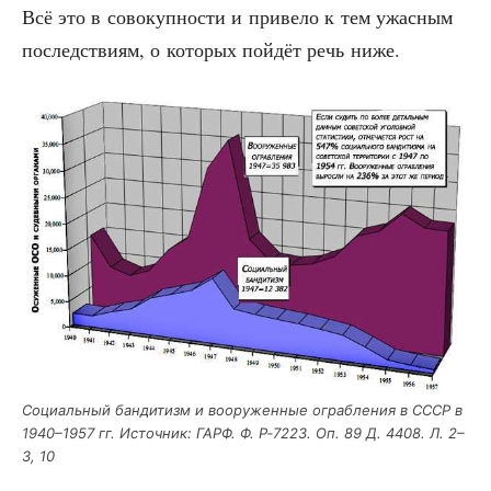
Всё это в сово­куп­но­сти и при­ве­ло к тем ужас­ным
послед­стви­ям, о кото­рых пой­дёт речь ниже.
Соци­аль­ный бан­ди­тизм и воору­жен­ные ограб­ле­ния в СССР в
1940–1957 гг. Источ­ник: ГАРФ. Ф. Р‑7223. Оп. 89 Д. 4408. Л. 2–
3, 10