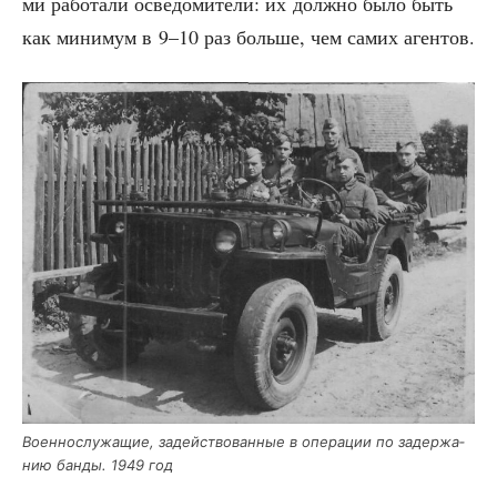
ми рабо­та­ли осве­до­ми­те­ли: их долж­но было быть
как мини­мум в 9–10 раз боль­ше, чем самих агентов.
Воен­но­слу­жа­щие, задей­ство­ван­ные в опе­ра­ции по задер­жа­
нию бан­ды. 1949 год