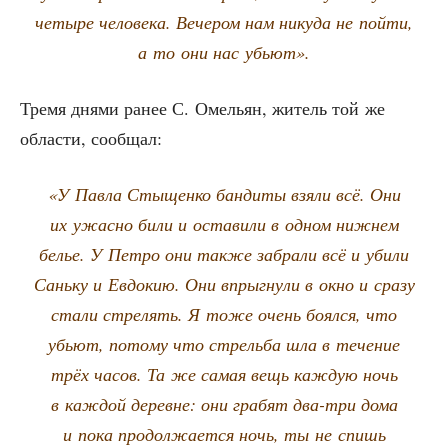
четы­ре чело­ве­ка. Вече­ром нам нику­да не пой­ти,
а то они нас убьют».
Тре­мя дня­ми ранее С. Оме­льян, житель той же
обла­сти, сообщал:
«У Пав­ла Сты­щен­ко бан­ди­ты взя­ли всё. Они
их ужас­но били и оста­ви­ли в одном ниж­нем
белье. У Пет­ро они так­же забра­ли всё и уби­ли
Сань­ку и Евдо­кию. Они впрыг­ну­ли в окно и сра­зу
ста­ли стре­лять. Я тоже очень боял­ся, что
убьют, пото­му что стрель­ба шла в тече­ние
трёх часов. Та же самая вещь каж­дую ночь
в каж­дой деревне: они гра­бят два-три дома
и пока про­дол­жа­ет­ся ночь, ты не спишь