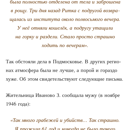
была пол­но­стью отде­ле­на от тела и забро­ше­на
в рощу. Три дня назад Рит­ка с подру­гой воз­вра­
ща­лась из инсти­ту­та око­ло пол­вось­мо­го вече­ра.
У неё отня­ли коше­лёк, а подру­гу ута­щи­ли
на гор­ку и раз­де­ли. Ста­ло про­сто страш­но
ходить по вечерам».
Так обсто­я­ли дела в Под­мос­ко­вье. В дру­гих реги­о­
нах атмо­сфе­ра была не луч­ше, а порой и гораз­до
хуже. Об этом сви­де­тель­ству­ют сле­ду­ю­щие письма.
Житель­ни­ца Ива­но­во З. сооб­ща­ла мужу (в нояб­ре
1946 года):
«Так мно­го гра­бе­жей и убийств… Так страш­но.
Я про­жи­ла 61 год и нико­гда не было тако­го