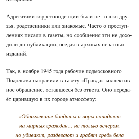
Адре­са­та­ми кор­ре­спон­ден­ции были не толь­ко дру­
зья, род­ствен­ни­ки или зна­ко­мые. Часто о пре­ступ­
ле­ни­ях писа­ли в газе­ты, но сооб­ще­ния эти не дохо­
ди­ли до пуб­ли­ка­ции, осе­дая в архи­вах печат­ных
изданий.
Так, в нояб­ре 1945 года рабо­чие под­мос­ков­но­го
Подоль­ска напра­ви­ли в газе­ту «Прав­да» кол­лек­тив­
ное обра­ще­ние, остав­ше­е­ся без отве­та. Оно пере­да­
ёт царив­шую в их горо­де атмосферу:
«Обнаг­лев­шие бан­ди­ты и воры напа­да­ют
на мир­ных граж­дан… не толь­ко вече­ром,
но уби­ва­ют, раз­де­ва­ют и гра­бят средь бела