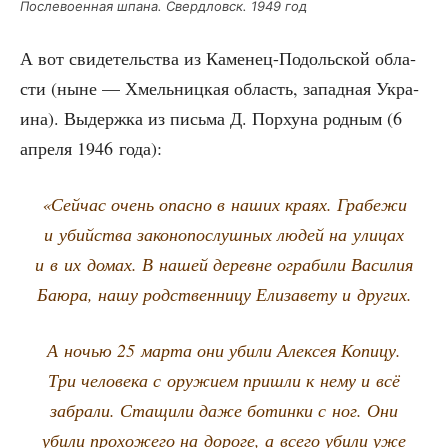
После­во­ен­ная шпа­на. Сверд­ловск. 1949 год
А вот сви­де­тель­ства из Каме­нец-Подоль­ской обла­
сти (ныне — Хмель­ниц­кая область, запад­ная Укра­
и­на). Выдерж­ка из пись­ма Д. Пор­ху­на род­ным (6
апре­ля 1946 года):
«Сей­час очень опас­но в наших кра­ях. Гра­бе­жи
и убий­ства зако­но­по­слуш­ных людей на ули­цах
и в их домах. В нашей деревне огра­би­ли Васи­лия
Баю­ра, нашу род­ствен­ни­цу Ели­за­ве­ту и других.
А ночью 25 мар­та они уби­ли Алек­сея Копи­цу.
Три чело­ве­ка с ору­жи­ем при­шли к нему и всё
забра­ли. Ста­щи­ли даже ботин­ки с ног. Они
уби­ли про­хо­же­го на доро­ге, а все­го уби­ли уже