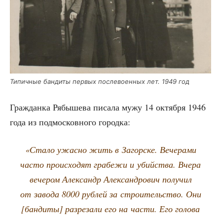
Типич­ные бан­ди­ты пер­вых после­во­ен­ных лет. 1949 год
Граж­дан­ка Рябы­ше­ва писа­ла мужу 14 октяб­ря 1946
года из под­мос­ков­но­го городка:
«Ста­ло ужас­но жить в Загор­ске. Вече­ра­ми
часто про­ис­хо­дят гра­бе­жи и убий­ства. Вче­ра
вече­ром Алек­сандр Алек­сан­дро­вич полу­чил
от заво­да 8000 руб­лей за стро­и­тель­ство. Они
[бан­ди­ты] раз­ре­за­ли его на части. Его голо­ва