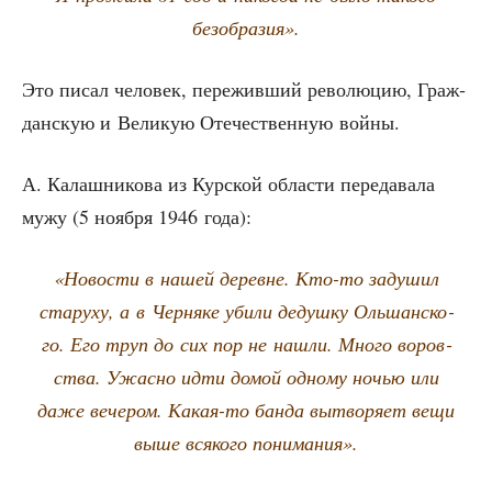
безобразия».
Это писал чело­век, пере­жив­ший рево­лю­цию, Граж­
дан­скую и Вели­кую Оте­че­ствен­ную войны.
А. Калаш­ни­ко­ва из Кур­ской обла­сти пере­да­ва­ла
мужу (5 нояб­ря 1946 года):
«Ново­сти в нашей деревне. Кто-то заду­шил
ста­ру­ху, а в Чер­ня­ке уби­ли дедуш­ку Оль­шан­ско­
го. Его труп до сих пор не нашли. Мно­го воров­
ства. Ужас­но идти домой одно­му ночью или
даже вече­ром. Какая-то бан­да вытво­ря­ет вещи
выше вся­ко­го понимания».