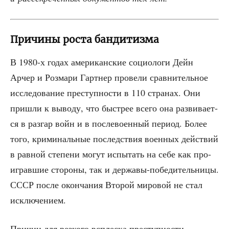
Причины роста бандитизма
В 1980‑х годах аме­ри­кан­ские социо­ло­ги Дейн
Арчер и Роз­ма­ри Гарт­нер про­ве­ли срав­ни­тель­ное
иссле­до­ва­ние пре­ступ­но­сти в 110 стра­нах. Они
при­шли к выво­ду, что быст­рее все­го она раз­ви­ва­ет­
ся в раз­гар войн и в после­во­ен­ный пери­од. Более
того, кри­ми­наль­ные послед­ствия воен­ных дей­ствий
в рав­ной сте­пе­ни могут испы­тать на себе как про­
иг­рав­шие сто­ро­ны, так и дер­жа­вы-побе­ди­тель­ни­цы.
СССР после окон­ча­ния Вто­рой миро­вой не стал
исключением.
При­чин для рез­ко­го всплес­ка пре­ступ­но­сти