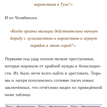
воров­ством в Туле?»
И из Челябинска:
«Когда орга­ны мили­ции дей­стви­тель­но нач­нут
борь­бу с хули­ган­ством и воров­ством и вер­нут
поря­док в этот город?».
Пер­вы­ми под удар попа­ли мел­кие пре­ступ­ни­ки,
кото­рые воро­ва­ли от край­ней нуж­ды и безыс­ход­но­
сти. Их было лег­че все­го най­ти и аре­сто­вать. Тюрь­
мы и лаге­ря попол­ни­лись сот­ня­ми тысяч новых
заклю­чён­ных, что отчёт­ли­во вид­но по при­ве­дён­ной
ниже таблице.