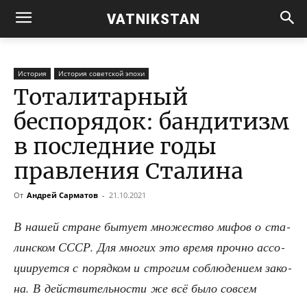
VATNIKSTAN
История
История советской эпохи
Тоталитарный
беспорядок: бандитизм
в последние годы
правления Сталина
От
Андрей Сарматов
-
21.10.2021
В нашей стране быту­ет мно­же­ство мифов о ста­
лин­ском СССР. Для мно­гих это вре­мя проч­но ассо­
ци­и­ру­ет­ся с поряд­ком и стро­гим соблю­де­ни­ем зако­
на. В дей­стви­тель­но­сти же всё было совсем