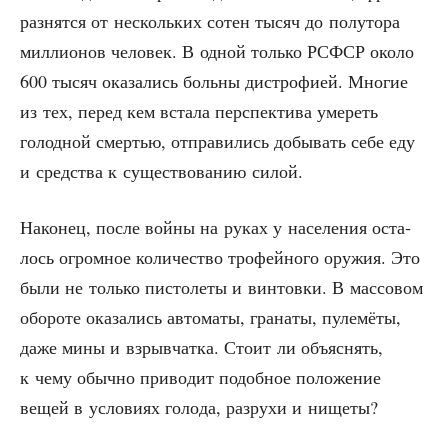
раз­нят­ся от несколь­ких сотен тысяч до полу­то­ра
мил­ли­о­нов чело­век. В одной толь­ко РСФСР око­ло
600 тысяч ока­за­лись боль­ны дис­тро­фи­ей. Мно­гие
из тех, перед кем вста­ла пер­спек­ти­ва уме­реть
голод­ной смер­тью, отпра­ви­лись добы­вать себе еду
и сред­ства к суще­ство­ва­нию силой.
Нако­нец, после вой­ны на руках у насе­ле­ния оста­
лось огром­ное коли­че­ство тро­фей­но­го ору­жия. Это
были не толь­ко писто­ле­ты и вин­тов­ки. В мас­со­вом
обо­ро­те ока­за­лись авто­ма­ты, гра­на­ты, пуле­мё­ты,
даже мины и взрыв­чат­ка. Сто­ит ли объ­яс­нять,
к чему обыч­но при­во­дит подоб­ное поло­же­ние
вещей в усло­ви­ях голо­да, раз­ру­хи и нищеты?