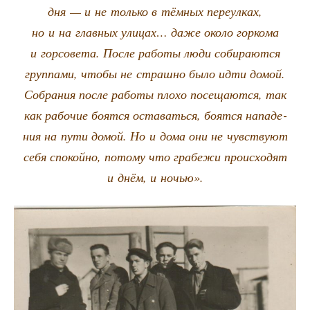
дня — и не толь­ко в тём­ных пере­ул­ках,
но и на глав­ных ули­цах… даже око­ло гор­ко­ма
и гор­со­ве­та. После рабо­ты люди соби­ра­ют­ся
груп­па­ми, что­бы не страш­но было идти домой.
Собра­ния после рабо­ты пло­хо посе­ща­ют­ся, так
как рабо­чие боят­ся оста­вать­ся, боят­ся напа­де­
ния на пути домой. Но и дома они не чув­ству­ют
себя спо­кой­но, пото­му что гра­бе­жи про­ис­хо­дят
и днём, и ночью».