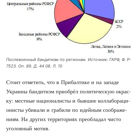
После­во­ен­ный бан­ди­тизм по реги­о­нам. Источ­ник: ГАРФ, Ф. Р-
7523. Оп. 89. Д. 44 08. Л. 10
Сто­ит отме­тить, что в При­бал­ти­ке и на запа­де
Укра­и­ны бан­ди­тизм при­об­рёл поли­ти­че­скую окрас­
ку: мест­ные наци­о­на­ли­сты и быв­шие кол­ла­бо­ра­ци­
о­ни­сты уби­ва­ли и гра­би­ли по идей­ным сооб­ра­же­
ни­ям. На дру­гих тер­ри­то­ри­ях пре­об­ла­дал чисто
уго­лов­ный мотив.