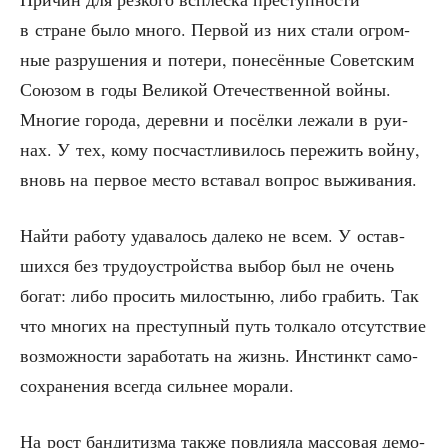
в стране было мно­го. Пер­вой из них ста­ли огром­
ные раз­ру­ше­ния и поте­ри, поне­сён­ные Совет­ским
Сою­зом в годы Вели­кой Оте­че­ствен­ной вой­ны.
Мно­гие горо­да, дерев­ни и посёл­ки лежа­ли в руи­
нах. У тех, кому посчаст­ли­ви­лось пере­жить вой­ну,
вновь на пер­вое место вста­вал вопрос выживания.
Най­ти рабо­ту уда­ва­лось дале­ко не всем. У остав­
ших­ся без тру­до­устрой­ства выбор был не очень
богат: либо про­сить мило­сты­ню, либо гра­бить. Так
что мно­гих на пре­ступ­ный путь тол­ка­ло отсут­ствие
воз­мож­но­сти зара­бо­тать на жизнь. Инстинкт само­
со­хра­не­ния все­гда силь­нее морали.
На рост бан­ди­тиз­ма так­же повли­я­ла мас­со­вая демо­