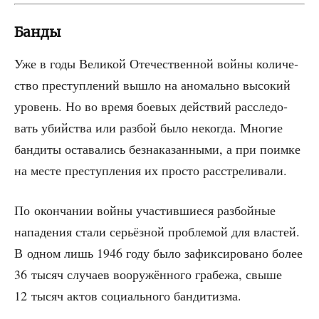
Банды
Уже в годы Вели­кой Оте­че­ствен­ной вой­ны коли­че­
ство пре­ступ­ле­ний вышло на ано­маль­но высо­кий
уро­вень. Но во вре­мя бое­вых дей­ствий рас­сле­до­
вать убий­ства или раз­бой было неко­гда. Мно­гие
бан­ди­ты оста­ва­лись без­на­ка­зан­ны­ми, а при поим­ке
на месте пре­ступ­ле­ния их про­сто расстреливали.
По окон­ча­нии вой­ны уча­стив­ши­е­ся раз­бой­ные
напа­де­ния ста­ли серьёз­ной про­бле­мой для вла­стей.
В одном лишь 1946 году было зафик­си­ро­ва­но более
36 тысяч слу­ча­ев воору­жён­но­го гра­бе­жа, свы­ше
12 тысяч актов соци­аль­но­го бандитизма.