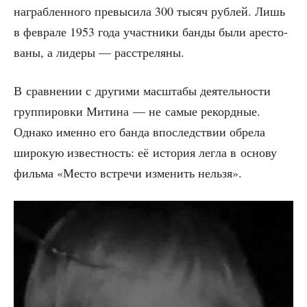
награб­лен­но­го пре­вы­си­ла 300 тысяч руб­лей. Лишь
в фев­ра­ле 1953 года участ­ни­ки бан­ды были аре­сто­
ва­ны, а лиде­ры — расстреляны.
В срав­не­нии с дру­ги­ми мас­шта­бы дея­тель­но­сти
груп­пи­ров­ки Мити­на — не самые рекорд­ные.
Одна­ко имен­но его бан­да впо­след­ствии обре­ла
широ­кую извест­ность: её исто­рия лег­ла в осно­ву
филь­ма «Место встре­чи изме­нить нельзя».