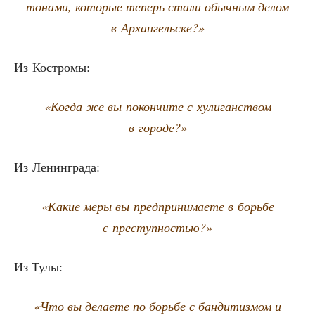
то­на­ми, кото­рые теперь ста­ли обыч­ным делом
в Архангельске?»
Из Костро­мы:
«Когда же вы покон­чи­те с хули­ган­ством
в городе?»
Из Ленин­гра­да:
«Какие меры вы пред­при­ни­ма­е­те в борь­бе
с преступностью?»
Из Тулы:
«Что вы дела­е­те по борь­бе с бан­ди­тиз­мом и