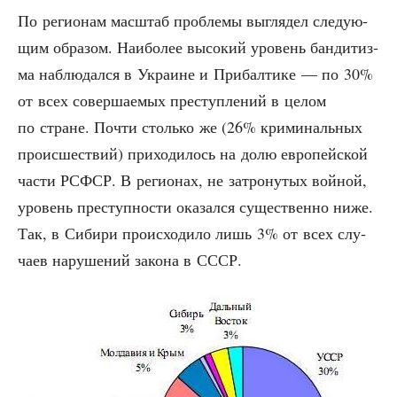
По реги­о­нам мас­штаб про­бле­мы выгля­дел сле­ду­ю­
щим обра­зом. Наи­бо­лее высо­кий уро­вень бан­ди­тиз­
ма наблю­дал­ся в Укра­ине и При­бал­ти­ке — по 30%
от всех совер­ша­е­мых пре­ступ­ле­ний в целом
по стране. Почти столь­ко же (26% кри­ми­наль­ных
про­ис­ше­ствий) при­хо­ди­лось на долю евро­пей­ской
части РСФСР. В реги­о­нах, не затро­ну­тых вой­ной,
уро­вень пре­ступ­но­сти ока­зал­ся суще­ствен­но ниже.
Так, в Сиби­ри про­ис­хо­ди­ло лишь 3% от всех слу­
ча­ев нару­ше­ний зако­на в СССР.