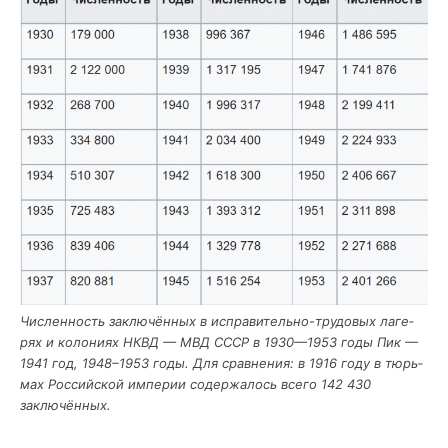
Чис­лен­ность заклю­чён­ных в испра­ви­тель­но-тру­до­вых лаге­
рях и коло­ни­ях НКВД — МВД СССР в 1930—1953 годы
Пик —
1941 год, 1948–1953 годы. Для срав­не­ния: в 1916 году в тюрь­
мах Рос­сий­ской импе­рии содер­жа­лось все­го 142 430
заключённых.