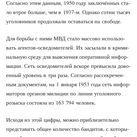
Соглас­но этим дан­ным, 1950 году заклю­чён­ных ста­
ло втрое боль­ше, чем в 1937‑м. Одна­ко сот­ни тысяч
уго­лов­ни­ков про­дол­жа­ли оста­вать­ся на свободе.
Для борь­бы с ними МВД ста­ло мас­со­во исполь­зо­
вать аген­тов-осве­до­ми­те­лей. Их засы­ла­ли в кри­ми­
наль­ную сре­ду для выяс­не­ния опе­ра­тив­ной инфор­
ма­ции. Сеть осве­до­ми­те­лей вско­ре пре­вы­си­ла дово­
ен­ный уро­вень в три раза. Соглас­но рас­сек­ре­чен­
ным доку­мен­там, на 1 янва­ря 1953 года сеть инфор­
ма­то­ров орга­нов мили­ции по линии уго­лов­но­го
розыс­ка состо­я­ла из 163 794 человек.
Исхо­дя из этой циф­ры, мож­но при­бли­зи­тель­но
пред­ста­вить общее коли­че­ство бан­ди­тов, с кото­ры­