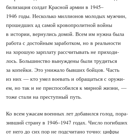
би­ли­за­ция сол­дат Крас­ной армии в 1945–
1946 годы. Несколь­ко мил­ли­о­нов моло­дых муж­чин,
про­шед­ших ад самой кро­во­про­лит­ной вой­ны
в исто­рии, вер­ну­лись домой. Всем им нуж­на была
рабо­та с достой­ным зара­бот­ком, но в реаль­но­сти
на хоро­шую зар­пла­ту рас­счи­ты­вать не при­хо­ди­
лось. Боль­шин­ство вынуж­де­ны были тру­дить­ся
за копей­ки. Это уни­жа­ло быв­ших бой­цов. Часть
из них — кто умел вое­вать и обра­щать­ся с ору­жи­
ем, но так и не при­спо­со­бил­ся к мир­ной жиз­ни, —
тоже ста­ли на пре­ступ­ный путь.
Ко всем ужа­сам воен­ных лет доба­вил­ся голод, пора­
зив­ший стра­ну в 1946–1947 годах. Чис­ло погиб­ших
от него до сих пор не под­счи­та­но точ­но: циф­ры