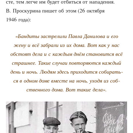
сте, тем лег­че им будет отбить­ся от напа­де­ния.
В. Проску­ри­на пишет об этом (26 октяб­ря
1946 года):
«Бан­ди­ты застре­ли­ли Пав­ла Дани­ло­ва и его
жену и всё забра­ли из их дома. Вот как у нас
обсто­ят дела и с каж­дым днём ста­но­вит­ся всё
страш­нее. Такие слу­чаи повто­ря­ют­ся каж­дый
день и ночь. Людям здесь при­хо­дит­ся соби­рать­
ся в одном доме вме­сте на ночь, ухо­дя из соб­
ствен­но­го дома. Вот такие дела».