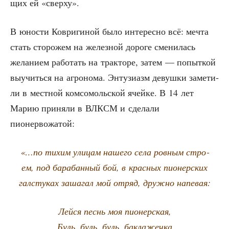
щих ей «свер­ху».
В юно­сти Коври­ги­ной было инте­рес­но всё: меч­та
стать сто­ро­жем на желез­ной доро­ге сме­ни­лась
жела­ни­ем рабо­тать на трак­то­ре, затем — попыт­кой
выучить­ся на агро­но­ма. Энту­зи­азм девуш­ки заме­ти­
ли в мест­ной ком­со­моль­ской ячей­ке. В 14 лет
Марию при­ня­ли в ВЛКСМ и сде­ла­ли
пионервожатой:
«…по тихим ули­цам наше­го села ров­ным стро­
ем, под бара­бан­ный бой, в крас­ных пио­нер­ских
гал­сту­ках заша­гал мой отряд, друж­но напевая:
Лей­ся песнь моя пионерская,
Буль, буль, буль, баклажечка