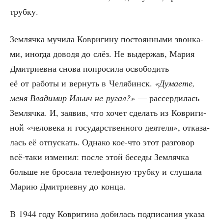
трубку.
Зем­ляч­ка мучи­ла Коври­ги­ну посто­ян­ны­ми звон­ка­
ми, ино­гда дово­дя до слёз. Не выдер­жав, Мария
Дмит­ри­ев­на сно­ва попро­си­ла осво­бо­дить
её от рабо­ты и вер­нуть в Челя­бинск.
«Дума­е­те,
меня Вла­ди­мир Ильич не ругал?»
— рас­сер­ди­лась
Зем­ляч­ка. И, заявив, что хочет сде­лать из Коври­ги­
ной «чело­ве­ка и госу­дар­ствен­но­го дея­те­ля», отка­за­
лась её отпус­кать. Одна­ко кое-что этот раз­го­вор
всё-таки изме­нил: после этой бесе­ды Зем­ляч­ка
боль­ше не бро­са­ла теле­фон­ную труб­ку и слу­ша­ла
Марию Дмит­ри­ев­ну до конца.
В 1944 году Коври­ги­на доби­лась под­пи­са­ния ука­за