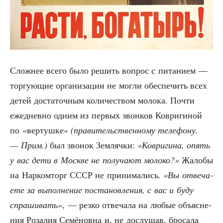
Слож­нее все­го было решить вопрос с пита­ни­ем —
тор­гу­ю­щие орга­ни­за­ции не мог­ли обес­пе­чить всех
детей доста­точ­ным коли­че­ством моло­ка. Почти
еже­днев­но одним из пер­вых звон­ков Коври­ги­ной
по «вер­туш­ке»
(пра­ви­тель­ствен­но­му теле­фо­ну.
— Прим.)
был зво­нок Зем­ляч­ки:
«Коври­ги­на, опять
у вас дети в Москве не полу­ча­ют моло­ко?»
Жало­бы
на Нар­ком­торг СССР не при­ни­ма­лись.
«Вы отве­ча­
е­те за выпол­не­ние поста­нов­ле­ния, с вас и буду
спра­ши­вать»
, — рез­ко отве­ча­ла на любые объ­яс­не­
ния Роза­лия Семё­нов­на и, не дослу­шав, бро­са­ла