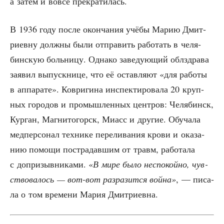
а затем и вовсе прекратилась.
В 1936 году после окон­ча­ния учё­бы Марию Дмит­
ри­ев­ну долж­ны были отпра­вить рабо­тать в челя­
бин­скую боль­ни­цу. Одна­ко заве­ду­ю­щий облздра­ва
заявил выпуск­ни­це, что её остав­ля­ют «для рабо­ты
в аппа­ра­те». Коври­ги­на инспек­ти­ро­ва­ла 20 круп­
ных горо­дов и про­мыш­лен­ных цен­тров: Челя­бинск,
Кур­ган, Маг­ни­то­горск, Миасс и дру­гие. Обу­ча­ла
мед­пер­со­нал тех­ни­ке пере­ли­ва­ния кро­ви и ока­за­
нию помо­щи постра­дав­шим от травм, рабо­та­ла
с допри­зыв­ни­ка­ми. «
В мире было неспо­кой­но, чув­
ство­ва­лось — вот-вот раз­ра­зит­ся вой­на»
, — писа­
ла о том вре­ме­ни Мария Дмитриевна.