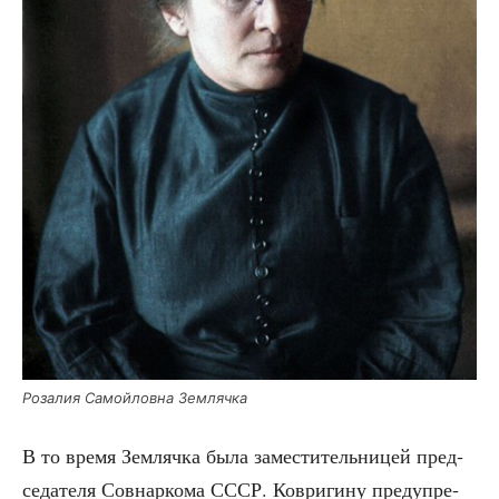
Роза­лия Самой­лов­на Землячка
В то вре­мя Зем­ляч­ка была заме­сти­тель­ни­цей пред­
се­да­те­ля Сов­нар­ко­ма СССР. Коври­ги­ну пре­ду­пре­