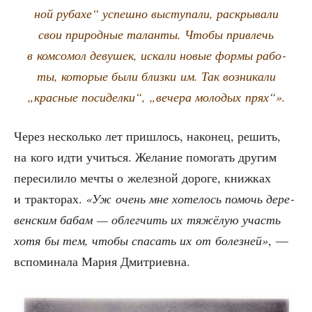
ной руба­хе“ успеш­но высту­па­ли, рас­кры­ва­ли
свои при­род­ные талан­ты. Что­бы при­влечь
в ком­со­мол деву­шек, иска­ли новые фор­мы рабо­
ты, кото­рые были близ­ки им. Так воз­ни­ка­ли
„крас­ные поси­дел­ки“, „вече­ра моло­дых прях“».
Через несколь­ко лет при­шлось, нако­нец, решить,
на кого идти учить­ся. Жела­ние помо­гать дру­гим
пере­си­ли­ло меч­ты о желез­ной доро­ге, книж­ках
и трак­то­рах.
«Уж очень мне хоте­лось помочь дере­
вен­ским бабам — облег­чить их тяжё­лую участь
хотя бы тем, что­бы спа­сать их от болез­ней»
, —
вспо­ми­на­ла Мария Дмитриевна.