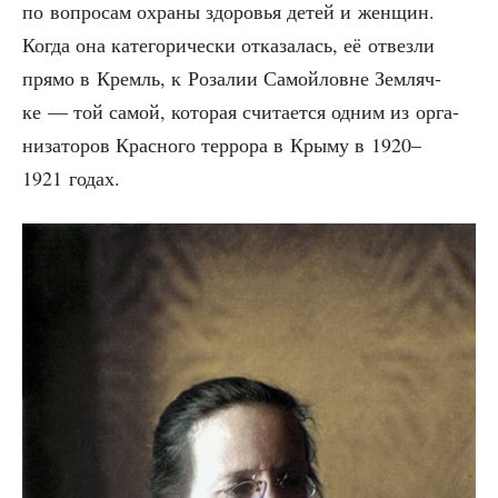
по вопро­сам охра­ны здо­ро­вья детей и жен­щин.
Когда она кате­го­ри­че­ски отка­за­лась, её отвез­ли
пря­мо в Кремль, к Роза­лии Самой­ловне Зем­ляч­
ке — той самой, кото­рая счи­та­ет­ся одним из орга­
ни­за­то­ров Крас­но­го тер­ро­ра в Кры­му в 1920–
1921 годах.