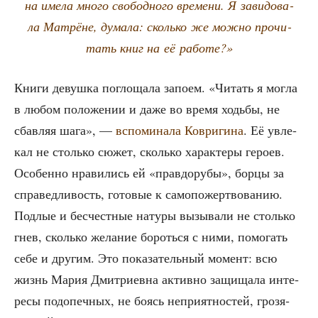
на име­ла мно­го сво­бод­но­го вре­ме­ни. Я зави­до­ва­
ла Мат­рёне, дума­ла: сколь­ко же мож­но про­чи­
тать книг на её работе?»
Кни­ги девуш­ка погло­ща­ла запо­ем. «Читать я мог­ла
в любом поло­же­нии и даже во вре­мя ходь­бы, не
сбав­ляя шага», —
вспо­ми­на­ла Коври­ги­на
. Её увле­
кал не столь­ко сюжет, сколь­ко харак­те­ры геро­ев.
Осо­бен­но нра­ви­лись ей «прав­дору­бы», бор­цы за
спра­вед­ли­вость, гото­вые к само­по­жерт­во­ва­нию.
Под­лые и бес­чест­ные нату­ры вызы­ва­ли не столь­ко
гнев, сколь­ко жела­ние бороть­ся с ними, помо­гать
себе и дру­гим. Это пока­за­тель­ный момент: всю
жизнь Мария Дмит­ри­ев­на актив­но защи­ща­ла инте­
ре­сы под­опеч­ных, не боясь непри­ят­но­стей, гро­зя­