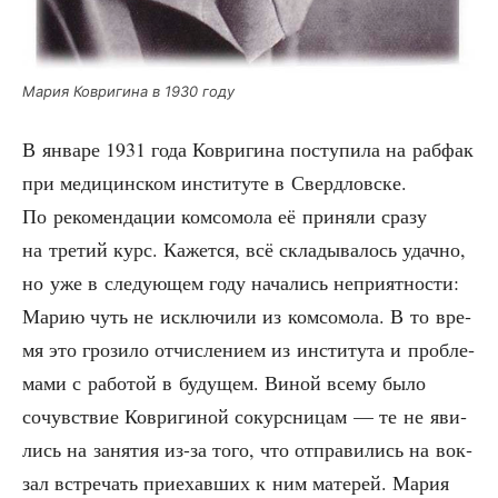
Мария Коври­ги­на в 1930 году
В янва­ре 1931 года Коври­ги­на посту­пи­ла на раб­фак
при меди­цин­ском инсти­ту­те в Сверд­лов­ске.
По реко­мен­да­ции ком­со­мо­ла её при­ня­ли сра­зу
на тре­тий курс. Кажет­ся, всё скла­ды­ва­лось удач­но,
но уже в сле­ду­ю­щем году нача­лись непри­ят­но­сти:
Марию чуть не исклю­чи­ли из ком­со­мо­ла. В то вре­
мя это гро­зи­ло отчис­ле­ни­ем из инсти­ту­та и про­бле­
ма­ми с рабо­той в буду­щем. Виной все­му было
сочув­ствие Коври­ги­ной сокурс­ни­цам — те не яви­
лись на заня­тия из-за того, что отпра­ви­лись на вок­
зал встре­чать при­е­хав­ших к ним мате­рей. Мария