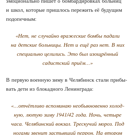
эмо­ци­о­наль­но пишет о бом­бар­ди­ров­ках боль­ниц
и школ, кото­рые при­шлось пере­жить её буду­щим
подопечным:
«Нет, не слу­чай­но вра­же­ские бом­бы пада­ли
на дет­ские боль­ни­цы. Нет и ещё раз нет. В них
спе­ци­аль­но цели­лись. Это был изощ­рён­ный
садист­ский приём…»
В первую воен­ную зиму в Челя­бинск ста­ли при­бы­
вать дети из бло­кад­но­го Ленинграда:
«…отчёт­ли­во вспо­ми­наю необык­но­вен­но холод­
ную, лютую зиму 1941/42 года. Ночь, четы­ре
часа. Челя­бин­ский вок­зал. Трес­ку­чий мороз. Под
нога­ми зве­нит застыв­ший пер­рон. На вто­ром