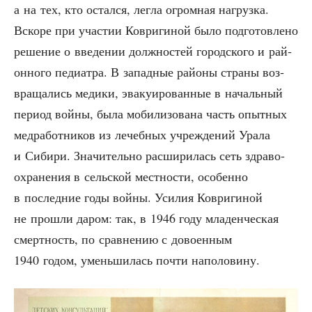
а на тех, кто остал­ся, лег­ла огром­ная нагруз­ка.
Вско­ре при уча­стии Коври­ги­ной было под­го­тов­ле­но
реше­ние о вве­де­нии долж­но­стей город­ско­го и рай­
он­но­го педи­ат­ра. В запад­ные рай­о­ны стра­ны воз­
вра­ща­лись меди­ки, эва­ку­и­ро­ван­ные в началь­ный
пери­од вой­ны, была моби­ли­зо­ва­на часть опыт­ных
мед­ра­бот­ни­ков из лечеб­ных учре­жде­ний Ура­ла
и Сиби­ри. Зна­чи­тель­но рас­ши­ри­лась сеть здра­во­
охра­не­ния в сель­ской мест­но­сти, осо­бен­но
в послед­ние годы вой­ны. Уси­лия Коври­ги­ной
не про­шли даром: так, в 1946 году мла­ден­че­ская
смерт­ность, по срав­не­нию с дово­ен­ным
1940 годом, умень­ши­лась почти наполовину.