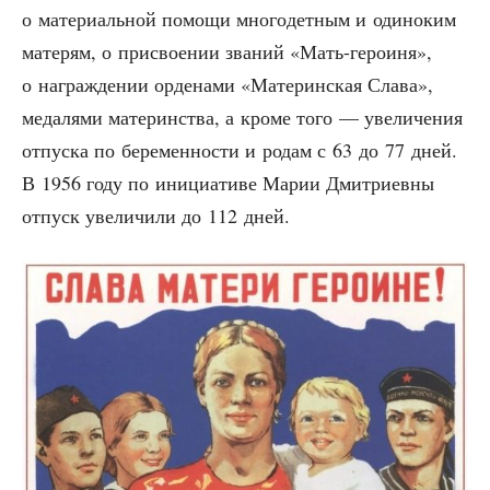
о мате­ри­аль­ной помо­щи мно­го­дет­ным и оди­но­ким
мате­рям, о при­сво­е­нии зва­ний «Мать-геро­и­ня»,
о награж­де­нии орде­на­ми «Мате­рин­ская Сла­ва»,
меда­ля­ми мате­рин­ства, а кро­ме того — уве­ли­че­ния
отпус­ка по бере­мен­но­сти и родам с 63 до 77 дней.
В 1956 году по ини­ци­а­ти­ве Марии Дмит­ри­ев­ны
отпуск уве­ли­чи­ли до 112 дней.