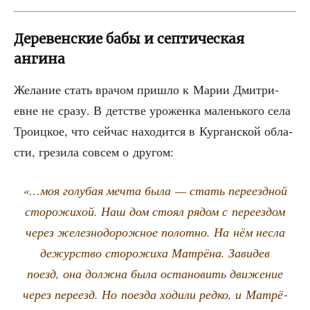
Деревенские бабы и септическая
ангина
Жела­ние стать вра­чом при­шло к Марии Дмит­ри­
евне не сра­зу. В дет­стве уро­жен­ка малень­ко­го села
Тро­иц­кое, что сей­час нахо­дит­ся в Кур­ган­ской обла­
сти, гре­зи­ла совсем о другом:
«…моя голу­бая меч­та была — стать пере­езд­ной
сто­ро­жи­хой. Наш дом сто­ял рядом с пере­ез­дом
через желез­но­до­рож­ное полот­но. На нём нес­ла
дежур­ство сто­ро­жи­ха Мат­рё­на. Зави­дев
поезд, она долж­на была оста­но­вить дви­же­ние
через пере­езд. Но поез­да ходи­ли ред­ко, и Мат­рё­