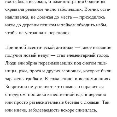
ность была высо­кой, и адми­ни­стра­ция боль­ни­цы
скры­ва­ла реаль­ное чис­ло забо­лев­ших. Воз­чик оста­
нав­ли­вал­ся, не доез­жая до места — при­хо­ди­лось
идти до дерев­ни пеш­ком и тай­ком обхо­дить избы,
что­бы не устра­и­вать переполох.
При­чи­ной «сеп­ти­че­ской анги­ны» — такое назва­ние
полу­чил новый недуг — стал эле­мен­тар­ный голод.
Люди ели зёр­на пере­зи­мо­вав­ших под сне­гом пше­
ни­цы, ржи, про­са и дру­гих зер­но­вых, кото­рые были
зара­же­ны гриб­ком. К сожа­ле­нию, в вос­по­ми­на­ни­ях
Коври­ги­на не уточ­ня­ет, что помог­ло спра­вить­ся
с неду­гом: постав­ка каче­ствен­ной еды в дерев­ню
или про­сто разъ­яс­ни­тель­ные бесе­ды с людь­ми. Так
или ина­че, забо­ле­ва­е­мость вско­ре сни­зи­лась,