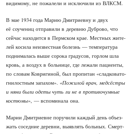
види­мо­му, не пожа­ле­ли и исклю­чи­ли из ВЛКСМ.
В мае 1934 года Марию Дмит­ри­ев­ну и двух
её соуче­ниц отпра­ви­ли в дерев­ню Дуб­ро­во, что
сей­час нахо­дит­ся в Перм­ском крае. Мест­ных жите­
лей коси­ла неиз­вест­ная болезнь — тем­пе­ра­ту­ра
под­ни­ма­лась выше соро­ка гра­ду­сов, гор­лом шла
кровь, а воз­дух в боль­ни­це, где лежа­ли паци­ен­ты,
по сло­вам Коври­ги­ной, был про­пи­тан «слад­ко­ва­то-
гни­лост­ным запа­хом».
«Пожи­лой врач, мед­сёст­ры
и няни были оде­ты чуть ли не в про­ти­во­чум­ные
костю­мы»
, — вспо­ми­на­ла она.
Марии Дмит­ри­евне пору­чи­ли каж­дый день объ­ез­
жать сосед­ние дерев­ни, выяв­лять боль­ных. Смерт­