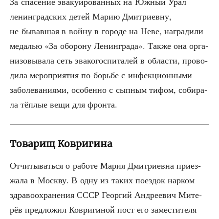
За спа­се­ние эва­ку­и­ро­ван­ных на Южный Урал
ленин­град­ских детей Марию Дмит­ри­ев­ну,
не бывав­шая в вой­ну в горо­де на Неве, награ­ди­ли
меда­лью «За обо­ро­ну Ленин­гра­да». Так­же она орга­
ни­зо­вы­ва­ла сеть эва­ко­гос­пи­та­лей в обла­сти, про­во­
ди­ла меро­при­я­тия по борь­бе с инфек­ци­он­ны­ми
забо­ле­ва­ни­я­ми, осо­бен­но с сып­ным тифом, соби­ра­
ла тёп­лые вещи для фронта.
Товарищ Ковригина
Отчи­ты­вать­ся о рабо­те Мария Дмит­ри­ев­на при­ез­
жа­ла в Моск­ву. В одну из таких поез­док нар­ком
здра­во­охра­не­ния СССР Геор­гий Андре­евич Мите­
рёв пред­ло­жил Коври­ги­ной пост его заме­сти­те­ля