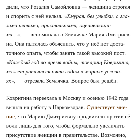
ди­ли, что Роза­лия Самой­лов­на — жен­щи­на стро­гая
и спо­рить с ней нель­зя.
«Хму­рая, без улыб­ки, с гла­
за­ми цеп­ки­ми, при­сталь­ны­ми, оце­ни­ва­ю­щи­
ми…»
, — вспо­ми­на­ла о Зем­ляч­ке Мария Дмит­ри­ев­
на. Она пыта­лась объ­яс­нить, что у неё нет доста­
точ­но­го опы­та, что­бы занять такой высо­кий пост.
«Каж­дый год во вре­мя вой­ны, това­рищ Коври­ги­на,
может рав­нять­ся пяти годам в мир­ных усло­ви­
ях»
, — отре­за­ла Зем­ляч­ка. Вопрос был решён.
Коври­ги­на пере­еха­ла в Моск­ву и осе­нью 1942 года
вышла на рабо­ту в Нар­ком­здрав.
Суще­ству­ет мне­
ние
, что Марию Дмит­ри­ев­ну про­дви­га­ли про­тив её
воли лишь для того, что­бы фор­маль­но уве­ли­чить
при­сут­ствие жен­щин в пра­ви­тель­стве. Воз­мож­но,