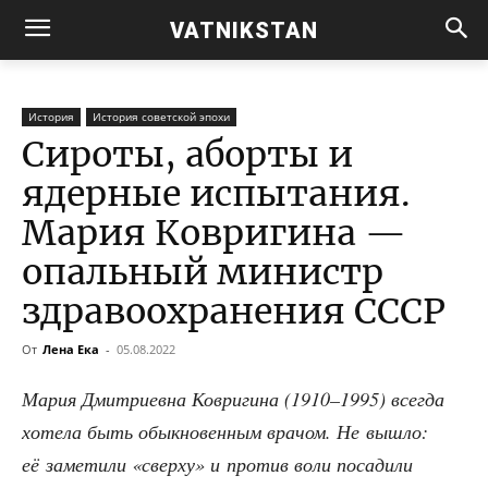
VATNIKSTAN
История
История советской эпохи
Сироты, аборты и
ядерные испытания.
Мария Ковригина —
опальный министр
здравоохранения СССР
От
Лена Ека
-
05.08.2022
Мария Дмит­ри­ев­на Коври­ги­на (1910–1995) все­гда
хоте­ла быть обык­но­вен­ным вра­чом. Не вышло:
её заме­ти­ли «свер­ху» и про­тив воли поса­ди­ли