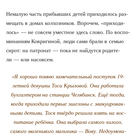
Нема­лую часть при­быв­ших детей при­хо­ди­лось раз­
ме­щать в домах кол­хоз­ни­ков. Впро­чем, «при­хо­ди­
лось» — не совсем умест­ное здесь сло­во. По вос­по­
ми­на­ни­ям Коври­ги­ной, люди сами бра­ли в семью
сирот: на патро­нат — пока не най­дут­ся роди­те­
ли — или насовсем.
«Я хоро­шо пом­ню заме­ча­тель­ный посту­пок 19-
лет­ней девуш­ки Тоси Кры­ло­вой. Она рабо­та­ла
бух­гал­те­ром на стан­ции Челя­бинск. Ещё тогда,
когда при­хо­ди­ли пер­вые эше­ло­ны с эва­ку­и­ро­ван­
ны­ми детьми, Тося твёр­до реши­ла взять на вос­
пи­та­ние ребён­ка. Она выбра­ла само­го хило­го,
само­го малень­ко­го маль­чи­ка — Вову. Недо­уме­ва­