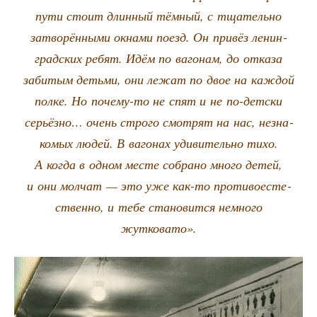
пути сто­ит длин­ный тём­ный, с тща­тель­но
затво­рён­ны­ми окна­ми поезд. Он при­вёз ленин­
град­ских ребят. Идём по ваго­нам, до отка­за
заби­тым детьми, они лежат по двое на каж­дой
пол­ке. Но поче­му-то не спят и не по-дет­ски
серьёз­но… очень стро­го смот­рят на нас, незна­
ко­мых людей. В ваго­нах уди­ви­тель­но тихо.
А когда в одном месте собра­но мно­го детей,
и они мол­чат — это уже как-то про­ти­во­есте­
ствен­но, и тебе ста­но­вит­ся немно­го
жутковато».