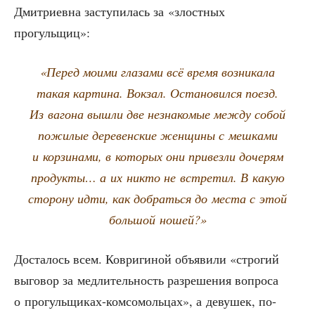
Дмит­ри­ев­на засту­пи­лась за «злост­ных
прогульщиц»:
«Перед мои­ми гла­за­ми всё вре­мя воз­ни­ка­ла
такая кар­ти­на. Вок­зал. Оста­но­вил­ся поезд.
Из ваго­на вышли две незна­ко­мые меж­ду собой
пожи­лые дере­вен­ские жен­щи­ны с меш­ка­ми
и кор­зи­на­ми, в кото­рых они при­вез­ли доче­рям
про­дук­ты… а их никто не встре­тил. В какую
сто­ро­ну идти, как добрать­ся до места с этой
боль­шой ношей?»
Доста­лось всем. Коври­ги­ной объ­яви­ли «стро­гий
выго­вор за мед­ли­тель­ность раз­ре­ше­ния вопро­са
о про­гуль­щи­ках-ком­со­моль­цах», а деву­шек, по-