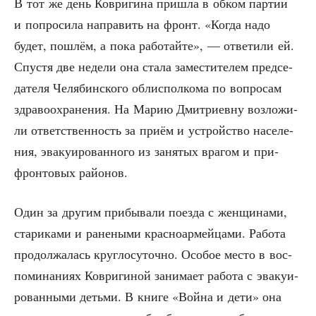
В тот же день Коври­ги­на при­шла в обком пар­тии
и попро­си­ла напра­вить на фронт. «Когда надо
будет, пошлём, а пока рабо­тай­те», — отве­ти­ли ей.
Спу­стя две неде­ли она ста­ла заме­сти­те­лем пред­се­
да­те­ля Челя­бин­ско­го обл­ис­пол­ко­ма по вопро­сам
здра­во­охра­не­ния. На Марию Дмит­ри­ев­ну воз­ло­жи­
ли ответ­ствен­ность за при­ём и устрой­ство насе­ле­
ния, эва­ку­и­ро­ван­но­го из заня­тых вра­гом и при­
фрон­то­вых районов.
Один за дру­гим при­бы­ва­ли поез­да с жен­щи­на­ми,
ста­ри­ка­ми и ране­ны­ми крас­но­ар­мей­ца­ми. Рабо­та
про­дол­жа­лась круг­ло­су­точ­но. Осо­бое место в вос­
по­ми­на­ни­ях Коври­ги­ной зани­ма­ет рабо­та с эва­ку­и­
ро­ван­ны­ми детьми. В кни­ге «Вой­на и дети» она