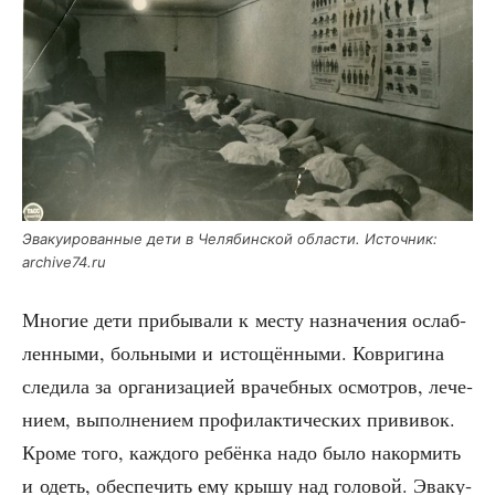
Эва­ку­и­ро­ван­ные дети в Челя­бин­ской обла­сти. Источ­ник:
archive74.ru
Мно­гие дети при­бы­ва­ли к месту назна­че­ния ослаб­
лен­ны­ми, боль­ны­ми и исто­щён­ны­ми. Коври­ги­на
сле­ди­ла за орга­ни­за­ци­ей вра­чеб­ных осмот­ров, лече­
ни­ем, выпол­не­ни­ем про­фи­лак­ти­че­ских при­ви­вок.
Кро­ме того, каж­до­го ребён­ка надо было накор­мить
и одеть, обес­пе­чить ему кры­шу над голо­вой. Эва­ку­