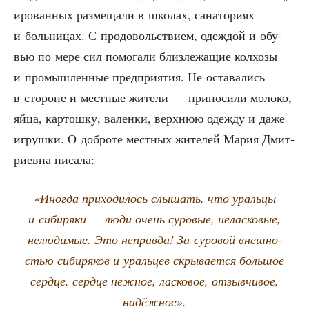
и­ро­ван­ных раз­ме­ща­ли в шко­лах, сана­то­ри­ях
и боль­ни­цах. С про­до­воль­стви­ем, одеж­дой и обу­
вью по мере сил помо­га­ли близ­ле­жа­щие кол­хо­зы
и про­мыш­лен­ные пред­при­я­тия. Не оста­ва­лись
в сто­роне и мест­ные жите­ли — при­но­си­ли моло­ко,
яйца, кар­тош­ку, вален­ки, верх­нюю одеж­ду и даже
игруш­ки. О доб­ро­те мест­ных жите­лей Мария Дмит­
ри­ев­на писала:
«Ино­гда при­хо­ди­лось слы­шать, что ураль­цы
и сиби­ря­ки — люди очень суро­вые, нелас­ко­вые,
нелю­ди­мые. Это неправ­да! За суро­вой внеш­но­
стью сиби­ря­ков и ураль­цев скры­ва­ет­ся боль­шое
серд­це, серд­це неж­ное, лас­ко­вое, отзыв­чи­вое,
надёжное».