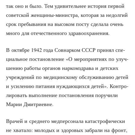
так оно и было. Тем уди­ви­тель­нее исто­рия пер­вой
совет­ской жен­щи­ны-мини­стра, кото­рая за недол­гий
срок пре­бы­ва­ния на высо­ком посту сде­ла­ла очень
мно­го для оте­че­ствен­но­го здравоохранения.
В октяб­ре 1942 года Сов­нар­ком СССР при­нял спе­
ци­аль­ное поста­нов­ле­ние «О меро­при­я­ти­ях по улуч­
ше­нию рабо­ты орга­нов нар­ком­здра­ва и дет­ских
учре­жде­ний по меди­цин­ско­му обслу­жи­ва­нию детей
и уси­ле­нию пита­ния нуж­да­ю­щих­ся детей». Кон­тро­
ли­ро­вать выпол­не­ние поста­нов­ле­ния пору­чи­ли
Марии Дмитриевне.
Вра­чей и сред­не­го мед­пер­со­на­ла ката­стро­фи­че­ски
не хва­та­ло: моло­дых и здо­ро­вых забра­ли на фронт,