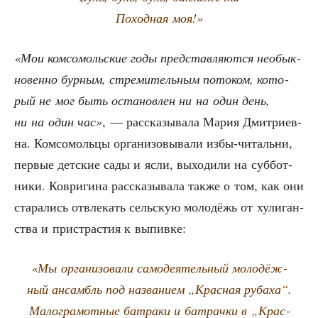
Поход­ная моя!»
«Мои ком­со­моль­ские годы пред­став­ля­ют­ся необык­
но­вен­но бур­ным, стре­ми­тель­ным пото­ком, кото­
рый не мог быть оста­нов­лен ни на один день,
ни на один час»
, — рас­ска­зы­ва­ла Мария Дмит­ри­ев­
на. Ком­со­моль­цы орга­ни­зо­вы­ва­ли избы-читаль­ни,
пер­вые дет­ские сады и ясли, выхо­ди­ли на суб­бот­
ни­ки. Коври­ги­на рас­ска­зы­ва­ла так­же о том, как они
ста­ра­лись отвле­кать сель­скую моло­дёжь от хули­ган­
ства и при­стра­стия к выпивке:
«Мы орга­ни­зо­ва­ли само­де­я­тель­ный моло­дёж­
ный ансамбль под назва­ни­ем „Крас­ная руба­ха“.
Мало­гра­мот­ные батра­ки и батрач­ки в „Крас­