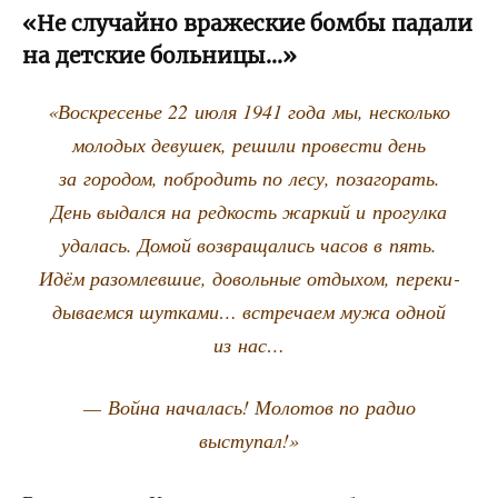
«Не случайно вражеские бомбы падали
на детские больницы…»
«Вос­кре­се­нье 22 июля 1941 года мы, несколь­ко
моло­дых деву­шек, реши­ли про­ве­сти день
за горо­дом, побро­дить по лесу, поза­го­рать.
День выдал­ся на ред­кость жар­кий и про­гул­ка
уда­лась. Домой воз­вра­ща­лись часов в пять.
Идём разо­млев­шие, доволь­ные отды­хом, пере­ки­
ды­ва­ем­ся шут­ка­ми… встре­ча­ем мужа одной
из нас…
— Вой­на нача­лась! Моло­тов по радио
выступал!»