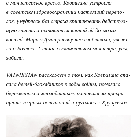
в мини­стер­ское крес­ло. Коври­ги­на устро­и­ла
в совет­ском здра­во­охра­не­нии насто­я­щий пере­по­
лох, умуд­ря­ясь без стра­ха кри­ти­ко­вать дей­ству­ю­
щую власть и оста­вать­ся вер­ной ей до моз­га
костей. Марию Дмит­ри­ев­ну недо­люб­ли­ва­ли, ува­жа­
ли и боя­лись. Сей­час о скан­даль­ном мини­стре, увы,
забыли.
VATNIKSTAN рас­ска­жет о том, как Коври­ги­на спа­
са­ла детей-бло­кад­ни­ков в годы вой­ны, помо­га­ла
бере­мен­ным и мно­го­дет­ным, рато­ва­ла за пре­кра­
ще­ние ядер­ных испы­та­ний и руга­лась с Хрущёвым.