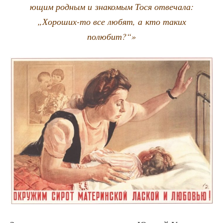
ю­щим род­ным и зна­ко­мым Тося отве­ча­ла:
„Хоро­ших-то все любят, а кто таких
полюбит?“»