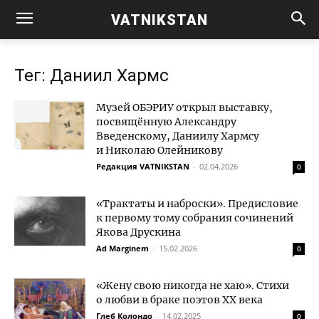
VATNIKSTAN
Тег: Даниил Хармс
Музей ОБЭРИУ открыл выставку,
посвящённую Александру
Введенскому, Даниилу Хармсу
и Николаю Олейникову
Редакция VATNIKSTAN
-
02.04.2026
0
«Трактаты и наброски». Предисловие
к первому тому собрания сочинений
Якова Друскина
Ad Marginem
-
15.02.2026
0
«Жену свою никогда не хаю». Стихи
о любви в браке поэтов XX века
Глеб Колондо
-
14.02.2025
0