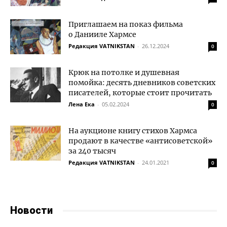
Приглашаем на показ фильма
о Данииле Хармсе
Редакция VATNIKSTAN
-
26.12.2024
0
Крюк на потолке и душевная
помойка: десять дневников советских
писателей, которые стоит прочитать
Лена Ека
-
05.02.2024
0
На аукционе книгу стихов Хармса
продают в качестве «антисоветской»
за 240 тысяч
Редакция VATNIKSTAN
-
24.01.2021
0
Новости