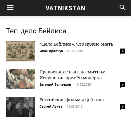
VATNIKSTAN
Тег: дело Бейлиса
«Дело Бейлиса». Что нужно знать
Иван Кравчук
-
07.10.2019
0
Православие и антисемитизм.
Искушение времён модерна
Евгений Беличков
-
13.05.2019
0
Российские фильмы 1917 года
Сергей Лунёв
-
15.06.2018
0