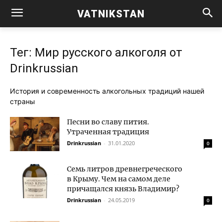
VATNIKSTAN
Тег: Мир русского алкоголя от
Drinkrussian
Исто­рия и совре­мен­ность алко­голь­ных тра­ди­ций нашей
страны
Песни во славу пития.
Утраченная традиция
Drinkrussian
-
31.01.2020
0
Семь литров древнегреческого
в Крыму. Чем на самом деле
причащался князь Владимир?
Drinkrussian
-
24.05.2019
0