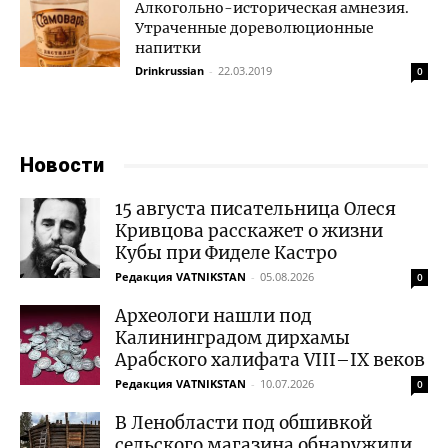
Алкогольно-историческая амнезия.
Утраченные дореволюционные
напитки
Drinkrussian
-
22.03.2019
0
Новости
15 августа писательница Олеся
Кривцова расскажет о жизни
Кубы при Фиделе Кастро
Редакция VATNIKSTAN
-
05.08.2026
0
Археологи нашли под
Калининградом дирхамы
Арабского халифата VIII–IX веков
Редакция VATNIKSTAN
-
10.07.2026
0
В Ленобласти под обшивкой
сельского магазина обнаружили