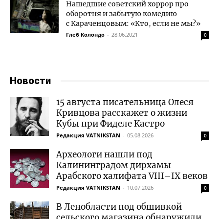
Нашедшие советский хоррор про
оборотня и забытую комедию
с Караченцовым: «Кто, если не мы?»
Глеб Колондо
-
28.06.2021
0
Новости
15 августа писательница Олеся
Кривцова расскажет о жизни
Кубы при Фиделе Кастро
Редакция VATNIKSTAN
-
05.08.2026
0
Археологи нашли под
Калининградом дирхамы
Арабского халифата VIII–IX веков
Редакция VATNIKSTAN
-
10.07.2026
0
В Ленобласти под обшивкой
сельского магазина обнаружили