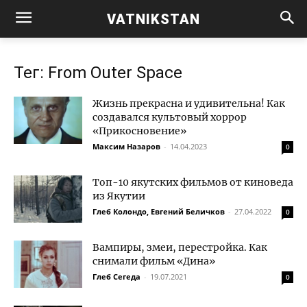
VATNIKSTAN
Тег: From Outer Space
Жизнь прекрасна и удивительна! Как
создавался культовый хоррор
«Прикосновение»
Максим Назаров
-
14.04.2023
0
Топ-10 якутских фильмов от киноведа
из Якутии
Глеб Колондо, Евгений Беличков
-
27.04.2022
0
Вампиры, змеи, перестройка. Как
снимали фильм «Дина»
Глеб Сегеда
-
19.07.2021
0