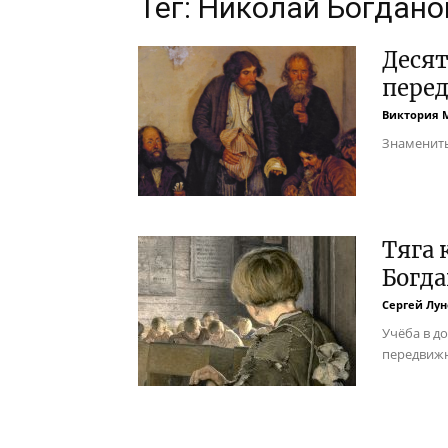
Тег: Николай Богдано
Деся
пере
Виктория 
Знамениты
Тяга 
Богда
Сергей Лун
Учёба в д
передвижн