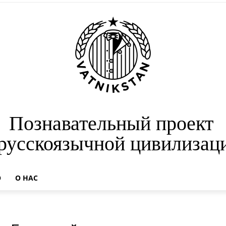
Познавательный проект
 русскоязычной цивилизац
О
О НАС