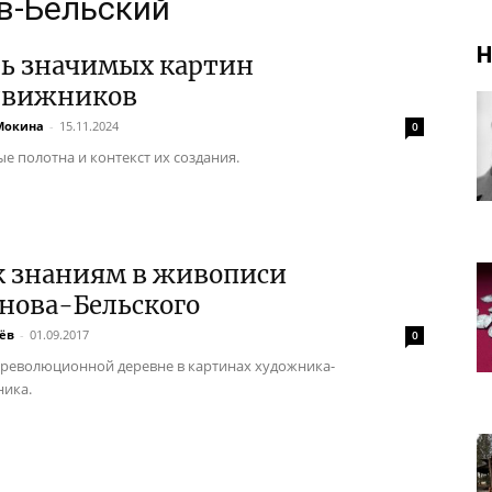
в-Бельский
Н
ть значимых картин
движников
Мокина
-
15.11.2024
0
е полотна и контекст их создания.
к знаниям в живописи
нова-Бельского
ёв
-
01.09.2017
0
ореволюционной деревне в картинах художника-
ика.