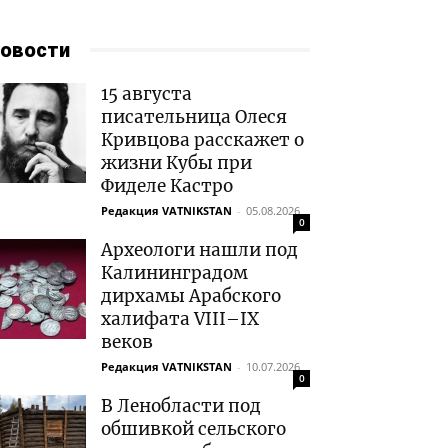
овости
15 августа
писательница Олеся
Кривцова расскажет о
жизни Кубы при
Фиделе Кастро
Редакция VATNIKSTAN
-
05.08.2026
0
Археологи нашли под
Калининградом
дирхамы Арабского
халифата VIII–IX
веков
Редакция VATNIKSTAN
-
10.07.2026
0
В Ленобласти под
обшивкой сельского