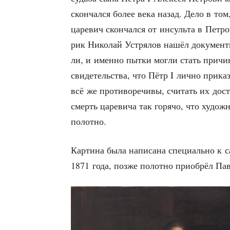
скон­чал­ся более века назад. Дело в том, 
царе­вич скон­чал­ся от инсуль­та в Пет­ро
рик Нико­лай Устря­лов нашёл доку­мен­ты
ли, и имен­но пыт­ки мог­ли стать при­чи­
сви­де­тель­ства, что Пётр I лич­но при­ка
всё же про­ти­во­ре­чи­вы, счи­тать их дос
смерть царе­ви­ча так горя­чо, что худо
полотно.
Кар­ти­на была напи­са­на спе­ци­аль­но к
1871 года, поз­же полот­но при­об­рёл Па