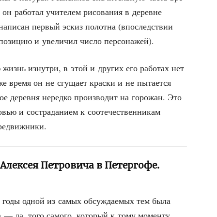
 он рабо­тал учи­те­лем рисо­ва­ния в деревне
напи­сан пер­вый эскиз полот­на (впо­след­ствии
­по­зи­цию и уве­ли­чил чис­ло персонажей).
 жизнь изнут­ри, в этой и дру­гих его рабо­тах нет
же вре­мя он не сгу­ща­ет крас­ки и не пыта­ет­ся
­рое дерев­ня неред­ко про­из­во­дит на горо­жан. Это
ью и состра­да­ни­ем к сооте­че­ствен­ни­кам
ередвижники.
Алексея Петровича в Петергофе.
е годы одной из самых обсуж­да­е­мых тем была
ча — да, того само­го, кото­рый к тому момен­ту