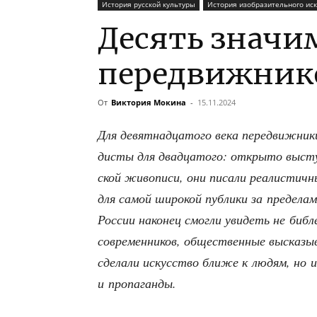
История русской культуры
История изобразительного иск
Десять значи
передвижник
От
Виктория Мокина
-
15.11.2024
Для девят­на­дца­то­го века пере­движ­ни­
ди­сты для два­дца­то­го: откры­то высту­
ской живо­пи­си, они писа­ли реа­ли­стич­н
для самой широ­кой пуб­ли­ки за пре­де­ла
Рос­сии нако­нец смог­ли уви­деть не биб
совре­мен­ни­ков, обще­ствен­ные выска­зы
сде­ла­ли искус­ство бли­же к людям, но из
и пропаганды.