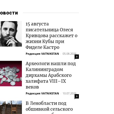
овости
15 августа
писательница Олеся
Кривцова расскажет о
жизни Кубы при
Фиделе Кастро
Редакция VATNIKSTAN
-
05.08.2026
0
Археологи нашли под
Калининградом
дирхамы Арабского
халифата VIII–IX
веков
Редакция VATNIKSTAN
-
10.07.2026
0
В Ленобласти под
обшивкой сельского