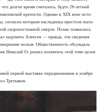
что дол­гое вре­мя счи­та­лось, буд­то 28-лет­ний
­пав­лов­ской кре­по­сти. Одна­ко в XIX веке исто­
, соглас­но кото­рым наслед­ни­ка пре­сто­ла пыта­
ной ско­ро­по­стиж­ной смер­ти. Поз­же появи­лись
­зал заду­шить Алек­сея — прав­да, эти све­де­ния
то­вер­ны­ми нель­зя. Обще­ствен­ность обсуж­да­ла
ж­ник Нико­лай Ге решил посвя­тить этой теме целое
 самой пер­вой выстав­ке пере­движ­ни­ков в нояб­ре
вел Третьяков.