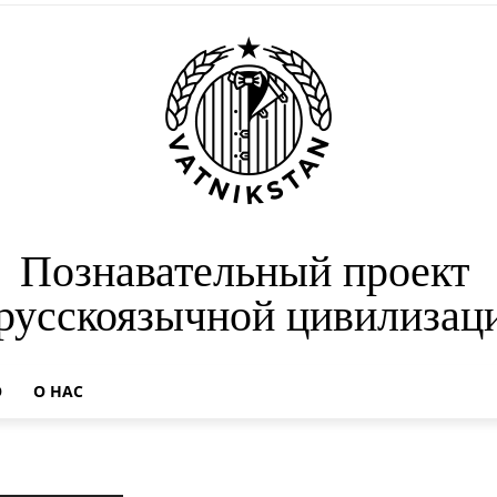
Познавательный проект
 русскоязычной цивилизац
О
О НАС