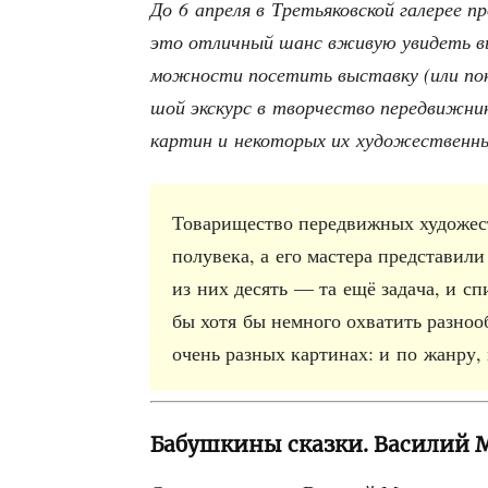
До 6 апре­ля в Тре­тья­ков­ской гале­рее п
это отлич­ный шанс вжи­вую уви­деть выд
мож­но­сти посе­тить выстав­ку (или пока
шой экс­курс в твор­че­ство пере­движ­ни­
кар­тин и неко­то­рых их худо­же­ствен­
Това­ри­ще­ство пере­движ­ных худо­же­с
полу­ве­ка, а его масте­ра пред­ста­ви­
из них десять — та ещё зада­ча, и спи
бы хотя бы немно­го охва­тить раз­но­об­
очень раз­ных кар­ти­нах: и по жан­ру,
Бабушкины сказки. Василий М