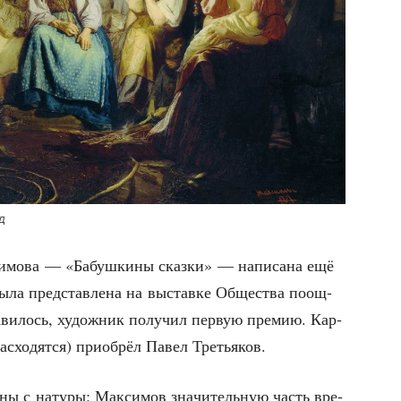
д
­мо­ва — «Бабуш­ки­ны сказ­ки» — напи­са­на ещё
была пред­став­ле­на на выстав­ке Обще­ства поощ­
а­ви­лось, худож­ник полу­чил первую пре­мию. Кар­
ас­хо­дят­ся) при­об­рёл Павел Третьяков.
ны с нату­ры: Мак­си­мов зна­чи­тель­ную часть вре­