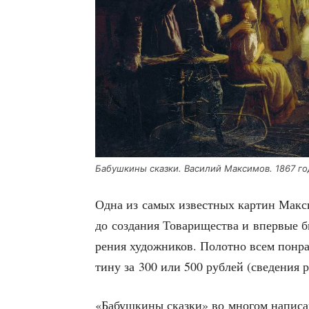
Бабуш­ки­ны сказ­ки. Васи­лий Мак­си­мов. 1867 го
Одна из самых извест­ных кар­тин Мак­си
до созда­ния Това­ри­ще­ства и впер­вые 
ре­ния худож­ни­ков. Полот­но всем понр
ти­ну за 300 или 500 руб­лей (све­де­ния р
«Бабуш­ки­ны сказ­ки» во мно­гом напи­са­