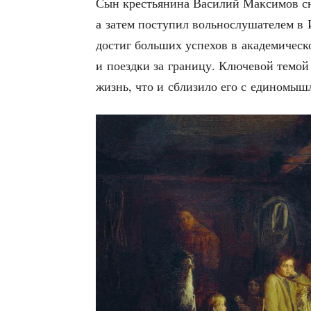
Сын кре­стья­ни­на Васи­лий Мак­си­мов сн
а затем посту­пил воль­но­слу­ша­те­лем в
достиг боль­ших успе­хов в ака­де­ми­че­ск
и поезд­ки за гра­ни­цу. Клю­че­вой темой
жизнь, что и сбли­зи­ло его с еди­но­мы