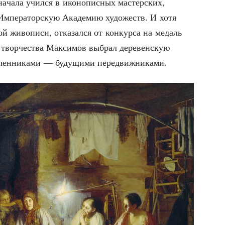
а­ча­ла учил­ся в ико­но­пис­ных мастер­ских,
 Импе­ра­тор­скую Ака­де­мию худо­жеств. И хотя
ой живо­пи­си, отка­зал­ся от кон­кур­са на медаль
 твор­че­ства Мак­си­мов выбрал дере­вен­скую
ш­лен­ни­ка­ми — буду­щи­ми передвижниками.