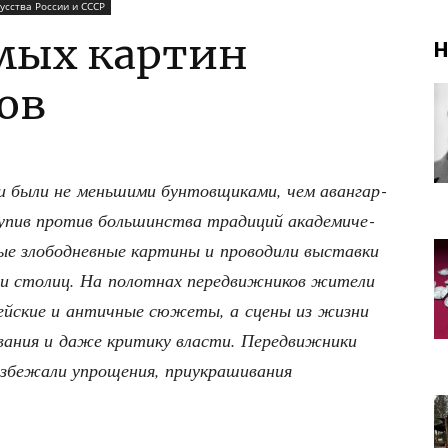
усства России и СССР
мых картин
Н
ов
ки были не мень­ши­ми бун­тов­щи­ка­ми, чем аван­гар­
пив про­тив боль­шин­ства тра­ди­ций ака­де­ми­че­
ые зло­бо­днев­ные кар­ти­ны и про­во­ди­ли выстав­ки
­ми сто­лиц. На полот­нах пере­движ­ни­ков жите­ли
­лей­ские и антич­ные сюже­ты, а сце­ны из жиз­ни
­ва­ния и даже кри­ти­ку вла­сти. Пере­движ­ни­ки
бе­жа­ли упро­ще­ния, при­укра­ши­ва­ния