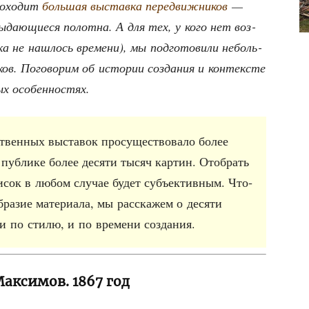
ро­хо­дит
боль­шая выстав­ка пере­движ­ни­ков
—
а­ю­щи­е­ся полот­на. А для тех, у кого нет воз­
 не нашлось вре­ме­ни), мы под­го­то­ви­ли неболь­
ков. Пого­во­рим об исто­рии созда­ния и кон­тек­сте
ных особенностях.
твен­ных выста­вок про­су­ще­ство­ва­ло более
ли пуб­ли­ке более деся­ти тысяч кар­тин. Отобрать
­сок в любом слу­чае будет субъ­ек­тив­ным. Что­
ра­зие мате­ри­а­ла, мы рас­ска­жем о деся­ти
 и по сти­лю, и по вре­ме­ни создания.
аксимов. 1867 год