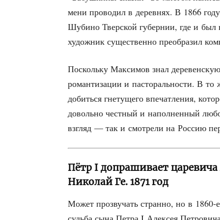
ме­ни про­во­дил в дерев­нях. В 1866 году
Шуби­но Твер­ской губер­нии, где и был 
худож­ник суще­ствен­но пре­об­ра­зил ком
Посколь­ку Мак­си­мов знал дере­вен­скую
роман­ти­за­ции и пас­то­раль­но­сти. В то 
добить­ся гне­ту­ще­го впе­чат­ле­ния, кото
доволь­но чест­ный и напол­нен­ный любо­в
взгляд — так и смот­ре­ли на Рос­сию п
Пётр I допрашивает царевича 
Николай Ге. 1871 год
Может про­зву­чать стран­но, но в 1860‑
судь­ба сына Пет­ра I Алек­сея Пет­ро­ви­