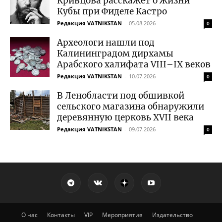
Кривцова расскажет о жизни
Кубы при Фиделе Кастро
Редакция VATNIKSTAN
-
05.08.2026
0
Археологи нашли под
Калининградом дирхамы
Арабского халифата VIII–IX веков
Редакция VATNIKSTAN
-
10.07.2026
0
В Ленобласти под обшивкой
сельского магазина обнаружили
деревянную церковь XVII века
Редакция VATNIKSTAN
-
09.07.2026
0
О нас
Контакты
VIP
Мероприятия
Издательство