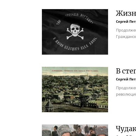
Жизн
Сергей Пе
Продолжен
Гражданск
В сте
Сергей Пе
Продолжен
революции
Чудак