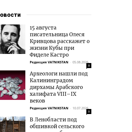
овости
15 августа
писательница Олеся
Кривцова расскажет о
жизни Кубы при
Фиделе Кастро
Редакция VATNIKSTAN
-
05.08.2026
0
Археологи нашли под
Калининградом
дирхамы Арабского
халифата VIII–IX
веков
Редакция VATNIKSTAN
-
10.07.2026
0
В Ленобласти под
обшивкой сельского