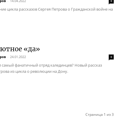
тров
-
14.04.2022
0
ие цикла рассказов Сергея Петрова о Гражданской войне на
лютное «да»
тров
-
24.01.2022
0
л самый фанатичный отряд калединцев? Новый рассказ
трова из цикла о революции на Дону.
Страница 1 из 3