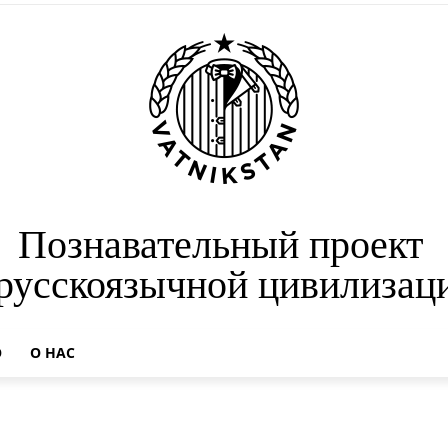
Познавательный проект
 русскоязычной цивилизац
О
О НАС