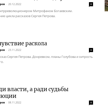
тров
-
20.12.2022
0
контрреволюционером Митрофаном Богаевским.
ие цикла рассказов Сергея Петрова.
увствие раскола
тров
-
23.11.2022
0
сказ Сергея Петрова. Донревком, планы Голубова и хитрость
го.
ди власти, а ради судьбы
люции
тров
-
08.11.2022
0