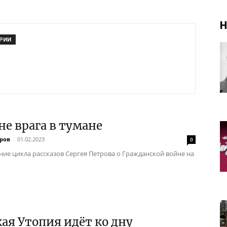
Н
РИИ
не врага в тумане
тров
-
01.02.2023
0
ие цикла рассказов Сергея Петрова о Гражданской войне на
ая Утопия идёт ко дну