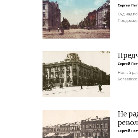
Сергей Пе
Суд над 
Продолжен
Предч
Сергей Пе
Новый рас
Богаевско
Не ра
рево
Сергей Пе