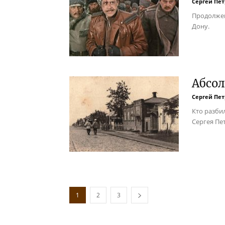
Сергей Пе
Продолжен
Дону.
Абсо
Сергей Пе
Кто разби
Сергея Пе
1
2
3