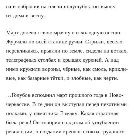
ги и набро­сив на пле­чи полу­шу­бок, он вышел
из дома в весну.
Март допе­вал свою мрач­ную и холод­ную пес­ню.
Жур­ча­ли по всей ста­ни­це ручьи. Стри­жи, весе­ло
пере­кли­ка­ясь, пры­га­ли по зем­ле, сиде­ли на вет­ках,
теле­граф­ных стол­бах и кры­шах куре­ней. А над
ними кру­жи­ли воро­ны, чёр­ные, как смоль, крик­ли­
вые, как базар­ные тёт­ки, и злоб­ные, как черти.
…Голу­бов вспом­нил март про­шло­го года в Ново­
чер­кас­ске. В те дни он высту­пал перед пехот­ны­ми
пол­ка­ми, у памят­ни­ка Ерма­ку. Какая страст­ная
была речь! Он гово­рил сол­да­там об углуб­ле­нии
рево­лю­ции, о созда­нии креп­ко­го сою­за тру­до­во­го