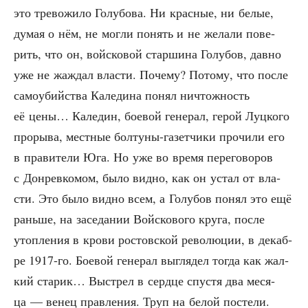
это тре­во­жи­ло Голу­бо­ва. Ни крас­ные, ни белые,
думая о нём, не мог­ли понять и не жела­ли пове­
рить, что он, вой­ско­вой стар­ши­на Голу­бов, дав­но
уже не жаж­дал вла­сти. Поче­му? Пото­му, что после
само­убий­ства Кале­ди­на понял ничтож­ность
её цены… Кале­дин, бое­вой гене­рал, герой Луц­ко­го
про­ры­ва, мест­ные бол­ту­ны-газет­чи­ки про­чи­ли его
в пра­ви­те­ли Юга. Но уже во вре­мя пере­го­во­ров
с Дон­рев­ко­мом, было вид­но, как он устал от вла­
сти. Это было вид­но всем, а Голу­бов понял это ещё
рань­ше, на засе­да­нии Вой­ско­во­го кру­га, после
утоп­ле­ния в кро­ви ростов­ской рево­лю­ции, в декаб­
ре 1917-го. Бое­вой гене­рал выгля­дел тогда как жал­
кий ста­рик… Выстрел в серд­це спу­стя два меся­
ца — венец прав­ле­ния. Труп на белой посте­ли.