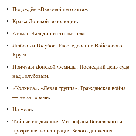
Подо­ждём «Высо­чай­ше­го акта»
.
Кра­жа Дон­ской рево­лю­ции
.
Ата­ман Кале­дин и его «мятеж»
.
Любовь и Голу­бов. Рас­сле­до­ва­ние Вой­ско­во­го
Кру­га
.
При­чу­ды Дон­ской Феми­ды. Послед­ний день суда
над Голу­бо­вым
.
«Кол­хи­да». «Левая груп­па». Граж­дан­ская вой­на
— не за гора­ми
.
На мели
.
Тай­ные воз­ды­ха­ния Мит­ро­фа­на Бога­ев­ско­го и
про­зрач­ная кон­спи­ра­ция Бело­го дви­же­ния
.