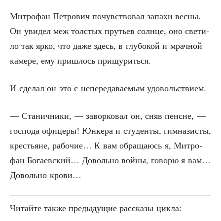
Мит­ро­фан Пет­ро­вич почув­ство­вал запа­хи вес­ны.
Он уви­дел меж тол­стых пру­тьев солн­це, оно све­ти­
ло так ярко, что даже здесь, в глу­бо­кой и мрач­ной
каме­ре, ему при­шлось прищуриться.
И сде­лал он это с непе­ре­да­ва­е­мым удовольствием.
— Ста­нич­ни­ки, — завор­ко­вал он, сняв пенсне, —
гос­по­да офи­це­ры! Юнке­ра и сту­ден­ты, гим­на­зи­сты,
кре­стьяне, рабо­чие… К вам обра­ща­юсь я, Мит­ро­
фан Бога­ев­ский… Доволь­но вой­ны, гово­рю я вам…
Доволь­но крови…
Читай­те так­же преды­ду­щие рас­ска­зы цикла: