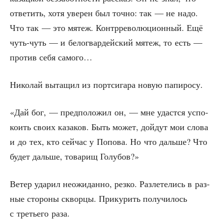
отве­тить, хотя уве­рен был точ­но: так — не надо.
Что так — это мятеж. Контр­ре­во­лю­ци­он­ный. Ещё
чуть-чуть — и бело­гвар­дей­ский мятеж, то есть —
про­тив себя самого…
Нико­лай выта­щил из порт­си­га­ра новую папиросу.
«Дай бог, — пред­по­ло­жил он, — мне удаст­ся успо­
ко­ить сво­их каза­ков. Быть может, дой­дут мои сло­ва
и до тех, кто сей­час у Попо­ва. Но что даль­ше? Что
будет даль­ше, това­рищ Голубов?»
Ветер уда­рил неожи­дан­но, рез­ко. Раз­ле­те­лись в раз­
ные сто­ро­ны сквор­цы. При­ку­рить полу­чи­лось
с тре­тье­го раза.