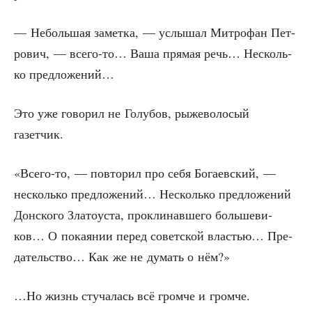
— Неболь­шая замет­ка, — услы­шал Мит­ро­фан Пет­
ро­вич, — все­го-то… Ваша пря­мая речь… Несколь­
ко предложений…
Это уже гово­рил не Голу­бов, рыже­во­ло­сый
газетчик.
«Все­го-то, — повто­рил про себя Бога­ев­ский, —
несколь­ко пред­ло­же­ний… Несколь­ко пред­ло­же­ний
Дон­ско­го Зла­то­уста, про­кли­нав­ше­го боль­ше­ви­
ков… О пока­я­нии перед совет­ской вла­стью… Пре­
да­тель­ство… Как же не думать о нём?»
…Но жизнь сту­ча­лась всё гром­че и громче.