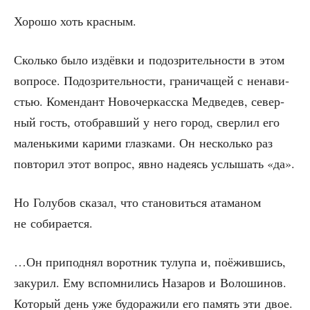
Хоро­шо хоть красным.
Сколь­ко было издёв­ки и подо­зри­тель­но­сти в этом
вопро­се. Подо­зри­тель­но­сти, гра­ни­ча­щей с нена­ви­
стью. Комен­дант Ново­чер­кас­ска Мед­ве­дев, север­
ный гость, ото­брав­ший у него город, свер­лил его
малень­ки­ми кари­ми глаз­ка­ми. Он несколь­ко раз
повто­рил этот вопрос, явно наде­ясь услы­шать «да».
Но Голу­бов ска­зал, что ста­но­вить­ся ата­ма­ном
не собирается.
…Он при­под­нял ворот­ник тулу­па и, поёжив­шись,
заку­рил. Ему вспом­ни­лись Наза­ров и Воло­ши­нов.
Кото­рый день уже будо­ра­жи­ли его память эти двое.