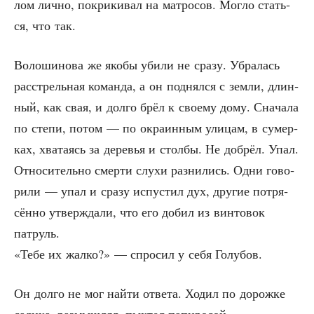
лом лич­но, покри­ки­вал на мат­ро­сов. Мог­ло стать­
ся, что так.
Воло­ши­но­ва же яко­бы уби­ли не сра­зу. Убра­лась
рас­стрель­ная коман­да, а он под­нял­ся с зем­ли, длин­
ный, как свая, и дол­го брёл к сво­е­му дому. Сна­ча­ла
по сте­пи, потом — по окра­ин­ным ули­цам, в сумер­
ках, хва­та­ясь за дере­вья и стол­бы. Не добрёл. Упал.
Отно­си­тель­но смер­ти слу­хи раз­ни­лись. Одни гово­
ри­ли — упал и сра­зу испу­стил дух, дру­гие потря­
сён­но утвер­жда­ли, что его добил из вин­то­вок
патруль.
«Тебе их жал­ко?» — спро­сил у себя Голубов.
Он дол­го не мог най­ти отве­та. Ходил по дорож­ке
сади­ка, раз­мыш­лял, пых­тел папиросой.