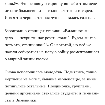
живьём. Что основ­ную скрип­ку во всём этом деле
игра­ют боль­ше­ви­ки — сплошь латы­ши и евреи.
И вся эта чер­но­со­тен­ная чушь ока­за­лась сильна…
Зароп­та­ли в ста­ни­цах ста­ри­ки: «Видан­ное ли
дело — нехри­сти нас резать ста­ли?! Будем ли тер­
петь это, ста­нич­ни­ки?!» С неохо­той, но всё же
нача­ли соби­рать­ся на новую вой­ну раз­меч­тав­ши­е­ся
о мир­ной жиз­ни казаки.
Сно­ва вспо­ло­ши­лась моло­дёжь. Под­ня­лись, точ­но
мерт­ве­цы из могил, быв­шие чер­не­цов­цы, за ними
потя­ну­лись осталь­ные. Пооди­ноч­ке, груп­па­ми,
целы­ми дру­жи­на­ми сте­ка­лись сту­ден­ты и гим­на­зи­
сты в Зимовники.