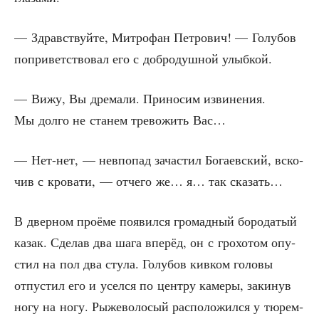
— Здрав­ствуй­те, Мит­ро­фан Пет­ро­вич! — Голу­бов
попри­вет­ство­вал его с доб­ро­душ­ной улыбкой.
— Вижу, Вы дре­ма­ли. При­но­сим изви­не­ния.
Мы дол­го не ста­нем тре­во­жить Вас…
— Нет-нет, — нев­по­пад зача­стил Бога­ев­ский, вско­
чив с кро­ва­ти, — отче­го же… я… так сказать…
В двер­ном про­ёме появил­ся гро­мад­ный боро­да­тый
казак. Сде­лав два шага впе­рёд, он с гро­хо­том опу­
стил на пол два сту­ла. Голу­бов кив­ком голо­вы
отпу­стил его и усел­ся по цен­тру каме­ры, заки­нув
ногу на ногу. Рыже­во­ло­сый рас­по­ло­жил­ся у тюрем­