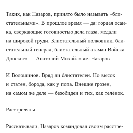
Таких, как Наза­ров, при­ня­то было назы­вать «бли­
ста­тель­ны­ми». В про­шлое вре­мя — да: гор­дая осан­
ка, свер­ка­ю­щие готов­но­стью дела гла­за, меда­ли
на широ­кой гру­ди. Бли­ста­тель­ный пол­ков­ник, бли­
ста­тель­ный гене­рал, бли­ста­тель­ный ата­ман Вой­ска
Дон­ско­го — Ана­то­лий Михай­ло­вич Назаров.
И Воло­ши­нов. Вряд ли бли­ста­те­лен. Но высок
и ста­тен, боро­да, как у попа. Внешне гро­зен,
на самом же деле — без­оби­ден и тих, как телёнок.
Рас­стре­ля­ны.
Рас­ска­зы­ва­ли, Наза­ров коман­до­вал сво­им рас­стре­