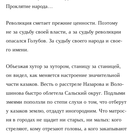
Про­кля­тие народа…
Рево­лю­ция сме­та­ет преж­ние цен­но­сти. Поэто­му
не за судь­бу сво­ей вла­сти, а за судь­бу рево­лю­ции
опа­сал­ся Голу­бов. За судь­бу сво­е­го наро­да и сво­е­
го имени.
Объ­ез­жая хутор за хуто­ром, ста­ни­цу за ста­ни­цей,
он видел, как меня­ет­ся настро­е­ние зна­чи­тель­ной
части каза­ков. Весть о рас­стре­ле Наза­ро­ва и Воло­
ши­но­ва быст­ро обле­те­ла Саль­ский округ. Под­лы­ми
зме­я­ми пополз­ли по сте­пи слу­хи о том, что отбе­рут
у каза­ков зем­лю, отда­дут ино­го­род­ним. Что мат­рос­
ня в горо­дах не щадит ни ста­рых, ни малых: кого
стре­ля­ют, кому отре­за­ют голо­вы, а кого зака­пы­ва­ют