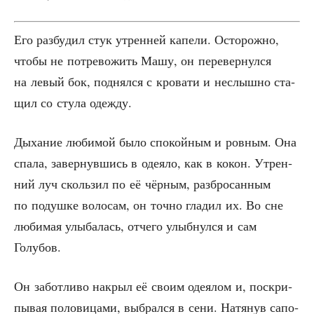
Его раз­бу­дил стук утрен­ней капе­ли. Осто­рож­но,
что­бы не потре­во­жить Машу, он пере­вер­нул­ся
на левый бок, под­нял­ся с кро­ва­ти и неслыш­но ста­
щил со сту­ла одежду.
Дыха­ние люби­мой было спо­кой­ным и ров­ным. Она
спа­ла, завер­нув­шись в оде­я­ло, как в кокон. Утрен­
ний луч сколь­зил по её чёр­ным, раз­бро­сан­ным
по подуш­ке воло­сам, он точ­но гла­дил их. Во сне
люби­мая улы­ба­лась, отче­го улыб­нул­ся и сам
Голубов.
Он забот­ли­во накрыл её сво­им оде­я­лом и, поскри­
пы­вая поло­ви­ца­ми, выбрал­ся в сени. Натя­нув сапо­