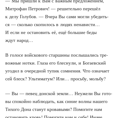
— Мы при­шли к Вам с важ­ным пред­ло­же­ни­ем,
Мит­ро­фан Пет­ро­вич! — реши­тель­но пере­шёл
к делу Голу­бов. — Вче­ра Вы сами мог­ли убе­дить­
ся — сколь­ко ско­пи­лось в людях нена­ви­сти…
И если не оста­но­вить её, ещё боль­шие беды
ждут народ…
В голо­се вой­ско­во­го стар­ши­ны послы­ша­лись тре­
вож­ные нот­ки. Гла­за его блес­ну­ли, и Бога­ев­ский
уго­дил в оче­ред­ной тупик сомне­ния. Что озна­ча­ет
сей блеск? Уль­ти­ма­тум? Или… прось­бу, мольбу?
— Вы — певец дон­ской зем­ли… Неуже­ли Вы гото­
вы спо­кой­но наблю­дать, как синие вол­ны наше­го
Тихо­го Дона ста­нут кро­ва­вы­ми? Помо­ги­те нам
оста­но­вить кровь! Помо­ги­те нам и себе! Иначе…