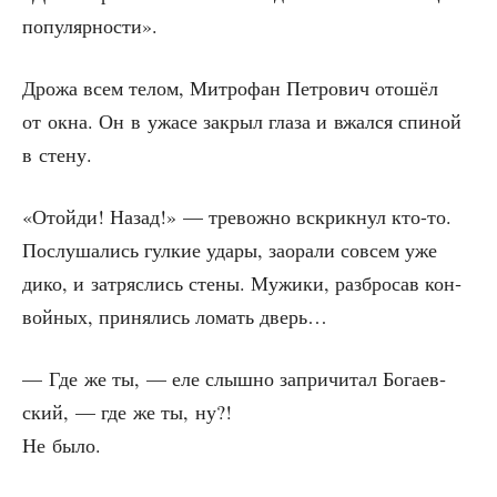
популярности».
Дро­жа всем телом, Мит­ро­фан Пет­ро­вич ото­шёл
от окна. Он в ужа­се закрыл гла­за и вжал­ся спи­ной
в стену.
«Отой­ди! Назад!» — тре­вож­но вскрик­нул кто-то.
Послу­ша­лись гул­кие уда­ры, заора­ли совсем уже
дико, и затряс­лись сте­ны. Мужи­ки, раз­бро­сав кон­
вой­ных, при­ня­лись ломать дверь…
— Где же ты, — еле слыш­но запри­чи­тал Бога­ев­
ский, — где же ты, ну?!
Не было.