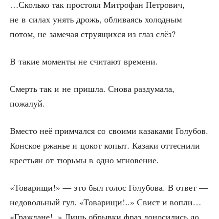
…Сколь­ко так про­сто­ял Мит­ро­фан Пет­ро­вич,
не в силах унять дрожь, обли­ва­ясь холод­ным
потом, не заме­чая стру­я­щих­ся из глаз слёз?
В такие момен­ты не счи­та­ют времени.
Смерть так и не при­шла. Сно­ва раз­ду­ма­ла,
пожалуй.
Вме­сто неё при­мчал­ся со сво­и­ми каза­ка­ми Голу­бов.
Кон­ское ржа­нье и цокот копыт. Каза­ки оттес­ни­ли
кре­стьян от тюрь­мы в одно мгновение.
«Това­ри­щи!» — это был голос Голу­бо­ва. В ответ —
недо­воль­ный гул. «Това­ри­щи!..» Свист и вопли…
«Граж­дане!..» Лишь обрыв­ки фраз доно­си­лись до