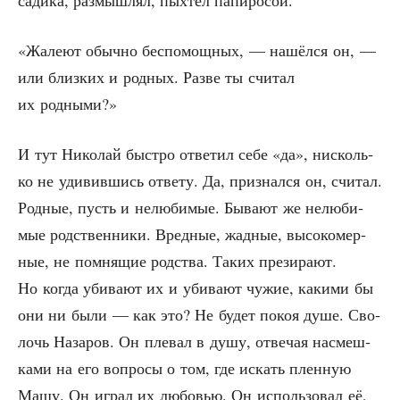
«Жале­ют обыч­но бес­по­мощ­ных, — нашёл­ся он, —
или близ­ких и род­ных. Раз­ве ты счи­тал
их родными?»
И тут Нико­лай быст­ро отве­тил себе «да», нисколь­
ко не уди­вив­шись отве­ту. Да, при­знал­ся он, счи­тал.
Род­ные, пусть и нелю­би­мые. Быва­ют же нелю­би­
мые род­ствен­ни­ки. Вред­ные, жад­ные, высо­ко­мер­
ные, не пом­ня­щие род­ства. Таких пре­зи­ра­ют.
Но когда уби­ва­ют их и уби­ва­ют чужие, каки­ми бы
они ни были — как это? Не будет покоя душе. Сво­
лочь Наза­ров. Он пле­вал в душу, отве­чая насмеш­
ка­ми на его вопро­сы о том, где искать плен­ную
Машу. Он играл их любо­вью. Он исполь­зо­вал её,