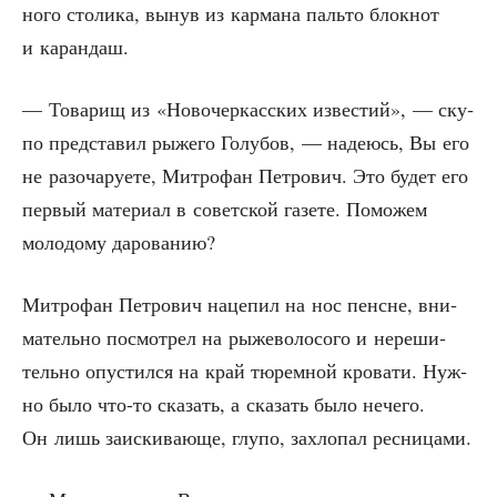
но­го сто­ли­ка, вынув из кар­ма­на паль­то блок­нот
и карандаш.
— Това­рищ из «Ново­чер­кас­ских изве­стий», — ску­
по пред­ста­вил рыже­го Голу­бов, — наде­юсь, Вы его
не разо­ча­ру­е­те, Мит­ро­фан Пет­ро­вич. Это будет его
пер­вый мате­ри­ал в совет­ской газе­те. Помо­жем
моло­до­му дарованию?
Мит­ро­фан Пет­ро­вич наце­пил на нос пенсне, вни­
ма­тель­но посмот­рел на рыже­во­ло­со­го и нере­ши­
тель­но опу­стил­ся на край тюрем­ной кро­ва­ти. Нуж­
но было что-то ска­зать, а ска­зать было нече­го.
Он лишь заис­ки­ва­ю­ще, глу­по, захло­пал ресницами.