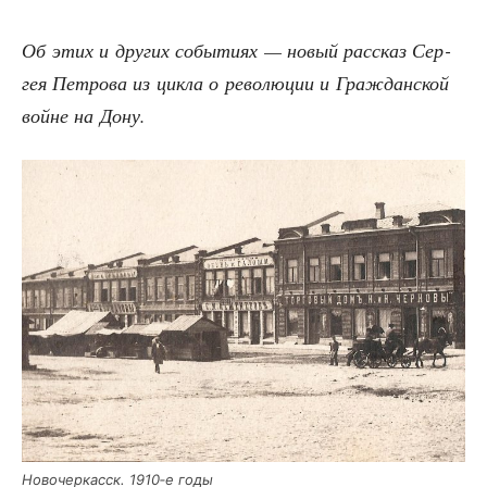
Об этих и дру­гих собы­ти­ях — новый рас­сказ Сер­
гея Пет­ро­ва из цик­ла о рево­лю­ции и Граж­дан­ской
войне на Дону.
Ново­чер­касск. 1910‑е годы