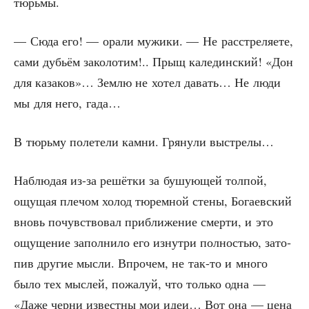
тюрьмы.
— Сюда его! — ора­ли мужи­ки. — Не рас­стре­ля­е­те,
сами дубьём зако­ло­тим!.. Прыщ кале­дин­ский! «Дон
для каза­ков»… Зем­лю не хотел давать… Не люди
мы для него, гада…
В тюрь­му поле­те­ли кам­ни. Гря­ну­ли выстрелы…
Наблю­дая из-за решёт­ки за бушу­ю­щей тол­пой,
ощу­щая пле­чом холод тюрем­ной сте­ны, Бога­ев­ский
вновь почув­ство­вал при­бли­же­ние смер­ти, и это
ощу­ще­ние запол­ни­ло его изнут­ри пол­но­стью, зато­
пив дру­гие мыс­ли. Впро­чем, не так-то и мно­го
было тех мыс­лей, пожа­луй, что толь­ко одна —
«Даже чер­ни извест­ны мои идеи… Вот она — цена