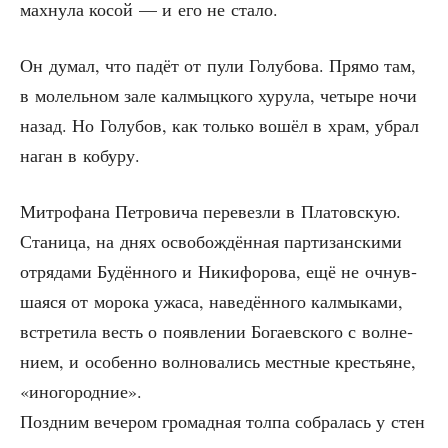
мах­ну­ла косой — и его не стало.
Он думал, что падёт от пули Голу­бо­ва. Пря­мо там,
в молель­ном зале кал­мыц­ко­го хуру­ла, четы­ре ночи
назад. Но Голу­бов, как толь­ко вошёл в храм, убрал
наган в кобуру.
Мит­ро­фа­на Пет­ро­ви­ча пере­вез­ли в Пла­тов­скую.
Ста­ни­ца, на днях осво­бож­дён­ная пар­ти­зан­ски­ми
отря­да­ми Будён­но­го и Ники­фо­ро­ва, ещё не очнув­
ша­я­ся от моро­ка ужа­са, наве­дён­но­го кал­мы­ка­ми,
встре­ти­ла весть о появ­ле­нии Бога­ев­ско­го с вол­не­
ни­ем, и осо­бен­но вол­но­ва­лись мест­ные кре­стьяне,
«ино­го­род­ние».
Позд­ним вече­ром гро­мад­ная тол­па собра­лась у стен