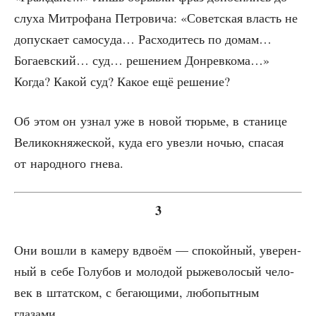
слу­ха Мит­ро­фа­на Пет­ро­ви­ча: «Совет­ская власть не
допус­ка­ет само­су­да… Рас­хо­ди­тесь по домам…
Бога­ев­ский… суд… реше­ни­ем Дон­рев­ко­ма…»
Когда? Какой суд? Какое ещё решение?
Об этом он узнал уже в новой тюрь­ме, в ста­ни­це
Вели­ко­кня­же­ской, куда его увез­ли ночью, спа­сая
от народ­но­го гнева.
3
Они вошли в каме­ру вдво­ём — спо­кой­ный, уве­рен­
ный в себе Голу­бов и моло­дой рыже­во­ло­сый чело­
век в штат­ском, с бега­ю­щи­ми, любо­пыт­ным
глазами.