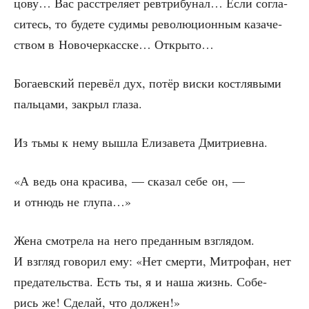
цо­ву… Вас рас­стре­ля­ет рев­три­бу­нал… Если согла­
си­тесь, то буде­те суди­мы рево­лю­ци­он­ным каза­че­
ством в Ново­чер­кас­ске… Открыто…
Бога­ев­ский пере­вёл дух, потёр вис­ки кост­ля­вы­ми
паль­ца­ми, закрыл глаза.
Из тьмы к нему вышла Ели­за­ве­та Дмитриевна.
«А ведь она кра­си­ва, — ска­зал себе он, —
и отнюдь не глупа…»
Жена смот­ре­ла на него пре­дан­ным взгля­дом.
И взгляд гово­рил ему: «Нет смер­ти, Мит­ро­фан, нет
пре­да­тель­ства. Есть ты, я и наша жизнь. Собе­
рись же! Сде­лай, что должен!»