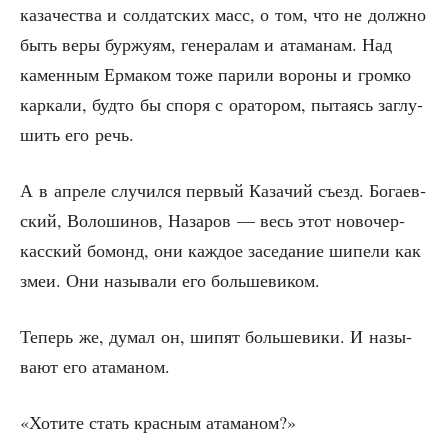
каза­че­ства и сол­дат­ских масс, о том, что не долж­но
быть веры бур­жу­ям, гене­ра­лам и ата­ма­нам. Над
камен­ным Ерма­ком тоже пари­ли воро­ны и гром­ко
кар­ка­ли, буд­то бы спо­ря с ора­то­ром, пыта­ясь заглу­
шить его речь.
А в апре­ле слу­чил­ся пер­вый Каза­чий съезд. Бога­ев­
ский, Воло­ши­нов, Наза­ров — весь этот ново­чер­
кас­ский бомонд, они каж­дое засе­да­ние шипе­ли как
змеи. Они назы­ва­ли его большевиком.
Теперь же, думал он, шипят боль­ше­ви­ки. И назы­
ва­ют его атаманом.
«Хоти­те стать крас­ным атаманом?»