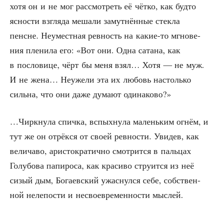
хотя он и не мог рас­смот­реть её чёт­ко, как буд­то
ясно­сти взгля­да меша­ли замут­нён­ные стек­ла
пенсне. Неумест­ная рев­ность на какие-то мгно­ве­
ния пле­ни­ла его: «Вот они. Одна сата­на, как
в посло­ви­це, чёрт бы меня взял… Хотя — не муж.
И не жена… Неуже­ли эта их любовь настоль­ко
силь­на, что они даже дума­ют одинаково?»
…Чирк­ну­ла спич­ка, вспых­ну­ла малень­ким огнём, и
тут же он отрёк­ся от сво­ей рев­но­сти. Уви­дев, как
вели­ча­во, ари­сто­кра­тич­но смот­рит­ся в паль­цах
Голу­бо­ва папи­ро­са, как кра­си­во стру­ит­ся из неё
сизый дым, Бога­ев­ский ужас­нул­ся себе, соб­ствен­
ной неле­по­сти и несвое­вре­мен­но­сти мыслей.