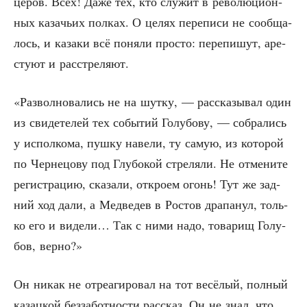
це­ров. Всех! Даже тех, кто слу­жит в рево­лю­ци­он­
ных каза­чьих пол­ках. О целях пере­пи­си не сооб­ща­
лось, и каза­ки всё поня­ли про­сто: пере­пи­шут, аре­
сту­ют и расстреляют.
«Раз­вол­но­ва­лись не на шут­ку, — рас­ска­зы­вал один
из сви­де­те­лей тех собы­тий Голу­бо­ву, — собра­лись
у испол­ко­ма, пуш­ку наве­ли, ту самую, из кото­рой
по Чер­не­цо­ву под Глу­бо­кой стре­ля­ли. Не отме­ни­те
реги­стра­цию, ска­за­ли, откро­ем огонь! Тут же зад­
ний ход дали, а Мед­ве­дев в Ростов дра­па­нул, толь­
ко его и виде­ли… Так с ними надо, това­рищ Голу­
бов, верно?»
Он никак не отре­а­ги­ро­вал на тот весё­лый, пол­ный
казац­кой без­за­бот­но­сти рас­сказ. Он не знал, что