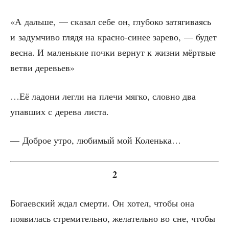
«А даль­ше, — ска­зал себе он, глу­бо­ко затя­ги­ва­ясь
и задум­чи­во гля­дя на крас­но-синее заре­во, — будет
вес­на. И малень­кие поч­ки вер­нут к жиз­ни мёрт­вые
вет­ви деревьев»
…Её ладо­ни лег­ли на пле­чи мяг­ко, слов­но два
упав­ших с дере­ва листа.
— Доб­рое утро, люби­мый мой Коленька…
2
Бога­ев­ский ждал смер­ти. Он хотел, что­бы она
появи­лась стре­ми­тель­но, жела­тель­но во сне, что­бы