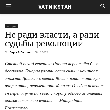
VATNIKSTAN
История
Не ради власти, а ради
судьбы революции
От
Сергей Петров
-
08.11.2022
Степ­ной поход гене­ра­ла Попо­ва пере­ста­ёт быть
бег­ством. Гене­рал уве­ли­чи­ва­ет силы и начи­на­ет
гро­мить Дон­ские сове­ты. Желая оста­но­вить кро­
во­про­ли­тие, рево­лю­ци­он­ный казак Голу­бов пыта­ет­
ся пере­тя­нуть на свою сто­ро­ну одно­го из глав­ных
вра­гов совет­ской вла­сти — Мит­ро­фа­на
Богаевского.