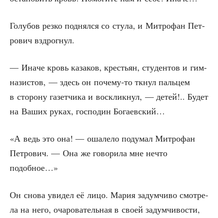
Голу­бов рез­ко под­нял­ся со сту­ла, и Мит­ро­фан Пет­
ро­вич вздрогнул.
— Ина­че кровь каза­ков, кре­стьян, сту­ден­тов и гим­
на­зи­стов, — здесь он поче­му-то ткнул паль­цем
в сто­ро­ну газет­чи­ка и вос­клик­нул, — детей!.. Будет
на Ваших руках, гос­по­дин Богаевский…
«А ведь это она! — оша­ле­ло поду­мал Мит­ро­фан
Пет­ро­вич. — Она же гово­ри­ла мне нечто
подобное…»
Он сно­ва уви­дел её лицо. Мария задум­чи­во смот­ре­
ла на него, оча­ро­ва­тель­ная в сво­ей задум­чи­во­сти,