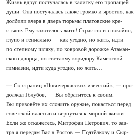
Жизнь вдруг посту­ча­лась в калит­ку его про­па­щей
души. Она посту­ча­лась так­же гром­ко и ярост­но, как
дол­би­ли вче­ра в дверь тюрь­мы пла­тов­ские кре­
стьяне. Ему захо­те­лось жить! Страст­но и спо­кой­но,
глу­по и гени­аль­но — как угод­но, но жить, идти
по степ­но­му шля­ху, по ков­ро­вой дорож­ке Ата­ман­
ско­го двор­ца, по свет­ло­му кори­до­ру Камен­ской
гим­на­зии, идти куда угод­но, но жить…
— Со стра­ниц «Ново­чер­кас­ских изве­стий», — про­
дол­жал Голу­бов, — Вы обра­ти­тесь к сво­им.
Вы при­зо­вё­те их сло­жить ору­жие, пока­ять­ся перед
совет­ской вла­стью и вер­нуть­ся к мир­ной жиз­ни…
Если же отка­же­тесь, Мит­ро­фан Пет­ро­вич, то зав­
тра я пере­дам Вас в Ростов — Под­тёл­ко­ву и Сыр­