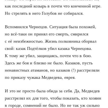
как послед­ний козырь в почти что кон­чен­ной игре.
Но стре­лять в него Голу­бов не собирался.
Вспом­нил­ся Чер­не­цов. Ситу­а­ция была похо­жей,
но всё-таки он при­нял его смерть, сми­рил­ся
с её неиз­беж­но­стью. Жизнь пол­ков­ни­ка обо­рвал
свой: казак Под­тёл­ков убил каза­ка Чер­не­цо­ва.
К тому же убил, защи­ща­ясь, почти что в бою.
Здесь же боя и близ­ко не было. Каза­ков, пусть
нена­вист­ных ата­ма­нов, но каза­ков (!) рас­стре­ля­ли
по при­ка­зу чужа­ка Мед­ве­де­ва, еврея.
И это не про­сто была оби­да за себя. Да, Мед­ве­дев
рас­стре­лял их для того, что­бы пока­зать, кто хозя­ин
в горо­де, сомне­ний не было. Но не так уж силь­но