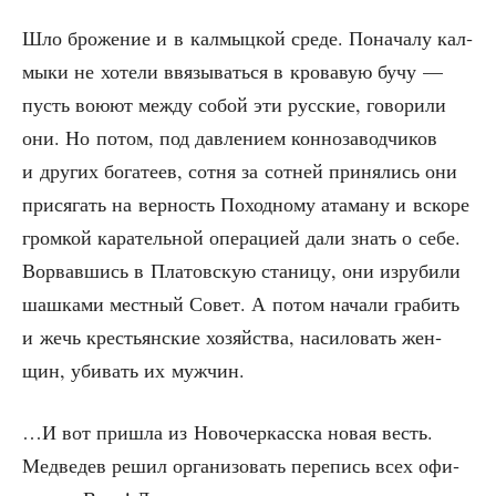
Шло бро­же­ние и в кал­мыц­кой сре­де. Пона­ча­лу кал­
мы­ки не хоте­ли ввя­зы­вать­ся в кро­ва­вую бучу —
пусть вою­ют меж­ду собой эти рус­ские, гово­ри­ли
они. Но потом, под дав­ле­ни­ем кон­но­за­вод­чи­ков
и дру­гих бога­те­ев, сот­ня за сот­ней при­ня­лись они
при­ся­гать на вер­ность Поход­но­му ата­ма­ну и вско­ре
гром­кой кара­тель­ной опе­ра­ци­ей дали знать о себе.
Ворвав­шись в Пла­тов­скую ста­ни­цу, они изру­би­ли
шаш­ка­ми мест­ный Совет. А потом нача­ли гра­бить
и жечь кре­стьян­ские хозяй­ства, наси­ло­вать жен­
щин, уби­вать их мужчин.
…И вот при­шла из Ново­чер­кас­ска новая весть.
Мед­ве­дев решил орга­ни­зо­вать пере­пись всех офи­