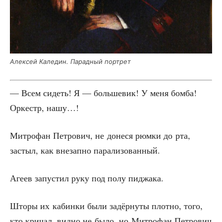
Алек­сей Кале­дин. Парад­ный портрет
— Всем сидеть! Я — боль­ше­вик! У меня бом­ба!
Оркестр, нашу…!
Мит­ро­фан Пет­ро­вич, не доне­ся рюм­ки до рта,
застыл, как вне­зап­но парализованный.
Аге­ев запу­стил руку под полу пиджака.
Што­ры их кабин­ки были задёр­ну­ты плот­но, того,
кто кри­чал, вид­но не было, но Мит­ро­фан Пет­ро­вич