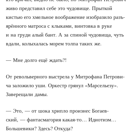
живо пред­ста­вил себе это чудо­ви­ще. Прыт­кой
кистью его хмель­ное вооб­ра­же­ние изоб­ра­зи­ло разъ­
ярён­но­го мат­ро­са с клы­ка­ми, вин­тов­ка в руке
и на гру­ди алый бант. А за спи­ной чудо­ви­ща, чуть
вда­ли, колы­ха­лась морем тол­па таких же.
— Мне дол­го ещё ждать?!
От револь­вер­но­го выстре­ла у Мит­ро­фа­на Пет­ро­ви­
ча зало­жи­ло уши. Оркестр гря­нул «Мар­се­лье­зу».
Заве­ре­ща­ли дамы.
— Это, — от шока хрип­ло про­из­нес Бога­ев­
ский, — фан­тас­ма­го­рия какая-то… Иди­о­тизм…
Боль­ше­ви­ки? Здесь? Откуда?