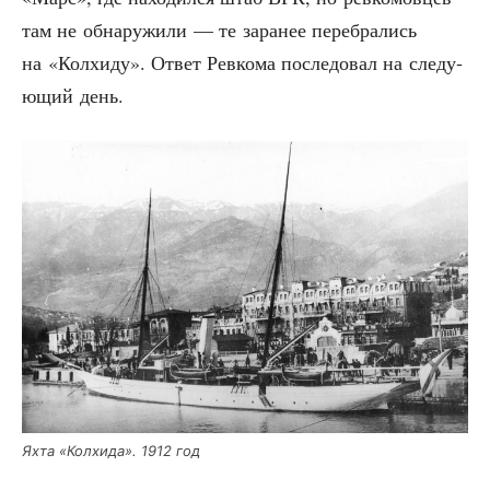
там не обна­ру­жи­ли — те зара­нее пере­бра­лись
на «Кол­хи­ду». Ответ Рев­ко­ма после­до­вал на сле­ду­
ю­щий день.
Яхта «Кол­хи­да». 1912 год