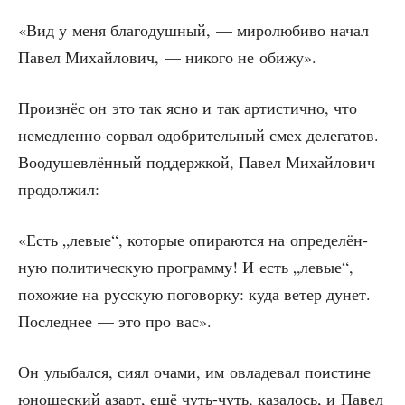
«Вид у меня бла­го­душ­ный, — миро­лю­би­во начал
Павел Михай­ло­вич, — нико­го не обижу».
Про­из­нёс он это так ясно и так арти­стич­но, что
немед­лен­но сорвал одоб­ри­тель­ный смех деле­га­тов.
Вооду­шев­лён­ный под­держ­кой, Павел Михай­ло­вич
продолжил:
«Есть „левые“, кото­рые опи­ра­ют­ся на опре­де­лён­
ную поли­ти­че­скую про­грам­му! И есть „левые“,
похо­жие на рус­скую пого­вор­ку: куда ветер дунет.
Послед­нее — это про вас».
Он улы­бал­ся, сиял оча­ми, им овла­де­вал поис­ти­не
юно­ше­ский азарт, ещё чуть-чуть, каза­лось, и Павел