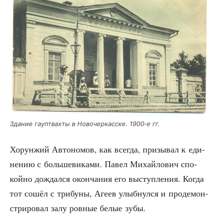
Зда­ние гаупт­вах­ты в Ново­чер­кас­ске. 1900‑е гг.
Хорун­жий Авто­но­мов, как все­гда, при­зы­вал к еди­
не­нию с боль­ше­ви­ка­ми. Павел Михай­ло­вич спо­
кой­но дождал­ся окон­ча­ния его выступ­ле­ния. Когда
тот сошёл с три­бу­ны, Аге­ев улыб­нул­ся и про­де­мон­
стри­ро­вал залу ров­ные белые зубы.