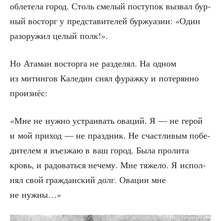
обле­те­ла город. Столь сме­лый посту­пок вызвал бур­
ный вос­торг у пред­ста­ви­те­лей бур­жу­а­зии: «Один
разору­жил целый полк!».
Но Ата­ман вос­тор­га не раз­де­лял. На одном
из митин­гов Кале­дин снял фураж­ку и поте­рян­но
произнёс:
«Мне не нуж­но устра­и­вать ова­ций. Я — не герой
и мой при­ход — не празд­ник. Не счаст­ли­вым побе­
ди­те­лем я въез­жаю в ваш город. Была про­ли­та
кровь, и радо­вать­ся нече­му. Мне тяже­ло. Я испол­
нял свой граж­дан­ский долг. Ова­ции мне
не нужны…»