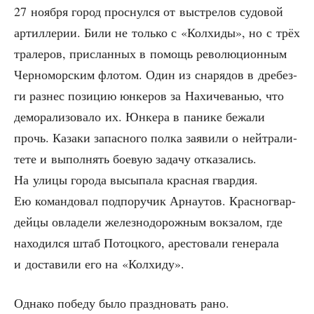
27 нояб­ря город проснул­ся от выстре­лов судо­вой
артил­ле­рии. Били не толь­ко с «Кол­хи­ды», но с трёх
тра­ле­ров, при­слан­ных в помощь рево­лю­ци­он­ным
Чер­но­мор­ским фло­том. Один из сна­ря­дов в дре­без­
ги раз­нес пози­цию юнке­ров за Нахи­че­ва­нью, что
демо­ра­ли­зо­ва­ло их. Юнке­ра в пани­ке бежа­ли
прочь. Каза­ки запас­но­го пол­ка заяви­ли о ней­тра­ли­
те­те и выпол­нять бое­вую зада­чу отка­за­лись.
На ули­цы горо­да высы­па­ла крас­ная гвар­дия.
Ею коман­до­вал под­по­ру­чик Арна­у­тов. Крас­но­гвар­
дей­цы овла­де­ли желез­но­до­рож­ным вок­за­лом, где
нахо­дил­ся штаб Потоц­ко­го, аре­сто­ва­ли гене­ра­ла
и доста­ви­ли его на «Кол­хи­ду».
Одна­ко побе­ду было празд­но­вать рано.