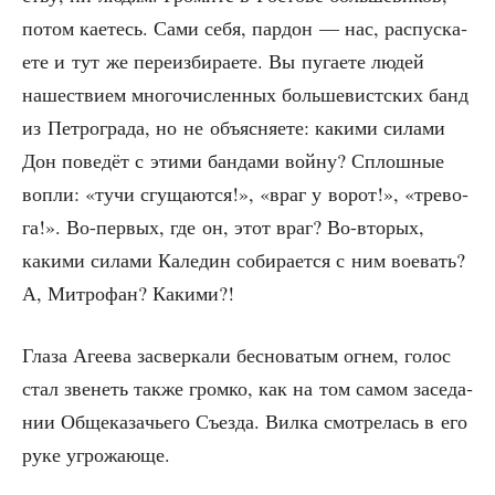
потом кае­тесь. Сами себя, пар­дон — нас, рас­пус­ка­
е­те и тут же пере­из­би­ра­е­те. Вы пуга­е­те людей
наше­стви­ем мно­го­чис­лен­ных боль­ше­вист­ских банд
из Пет­ро­гра­да, но не объ­яс­ня­е­те: каки­ми сила­ми
Дон пове­дёт с эти­ми бан­да­ми вой­ну? Сплош­ные
вопли: «тучи сгу­ща­ют­ся!», «враг у ворот!», «тре­во­
га!». Во-пер­вых, где он, этот враг? Во-вто­рых,
каки­ми сила­ми Кале­дин соби­ра­ет­ся с ним вое­вать?
А, Мит­ро­фан? Какими?!
Гла­за Аге­е­ва засвер­ка­ли бес­но­ва­тым огнем, голос
стал зве­неть так­же гром­ко, как на том самом засе­да­
нии Обще­ка­за­чье­го Съез­да. Вил­ка смот­ре­лась в его
руке угрожающе.