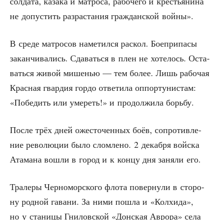
сол­да­та, каза­ка и мат­ро­са, рабо­че­го и кре­стья­ни­на
не допу­стить раз­рас­та­ния граж­дан­ской войны».
В сре­де мат­ро­сов наме­тил­ся рас­кол. Бое­при­па­сы
закан­чи­ва­лись. Сда­вать­ся в плен не хоте­лось. Оста­
вать­ся живой мише­нью — тем более. Лишь рабо­чая
Крас­ная гвар­дия гор­до отве­ти­ла оппор­ту­ни­стам:
«Побе­дить или уме­реть!» и про­дол­жи­ла борьбу.
После трёх дней оже­сто­чен­ных боёв, сопро­тив­ле­
ние рево­лю­ции было слом­ле­но. 2 декаб­ря вой­ска
Ата­ма­на вошли в город и к кон­цу дня заня­ли его.
Тра­ле­ры Чер­но­мор­ско­го фло­та повер­ну­ли в сто­ро­
ну род­ной гава­ни. За ними пошла и «Кол­хи­да»,
но у ста­ни­цы Гни­лов­ской «Дон­ская Авро­ра» села