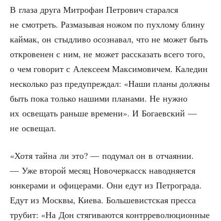
В гла­за дру­га Мит­ро­фан Пет­ро­вич ста­рал­ся
не смот­реть. Раз­ма­зы­вая ножом по пух­ло­му бли­ну
кай­мак, он стыд­ли­во осо­зна­вал, что не может быть
откро­ве­нен с ним, не может рас­ска­зать все­го того,
о чем гово­рит с Алек­се­ем Мак­си­мо­ви­чем. Кале­дин
несколь­ко раз пре­ду­пре­ждал: «Наши пла­ны долж­ны
быть пока толь­ко наши­ми пла­на­ми. Не нуж­но
их осве­щать рань­ше вре­ме­ни». И Бога­ев­ский —
не освещал.
«Хотя тай­на ли это? — поду­мал он в отча­я­нии.
— Уже вто­рой месяц Ново­чер­касск навод­ня­ет­ся
юнке­ра­ми и офи­це­ра­ми. Они едут из Пет­ро­гра­да.
Едут из Моск­вы, Кие­ва. Боль­ше­вист­ская прес­са
тру­бит: «На Дон стя­ги­ва­ют­ся контр­ре­во­лю­ци­он­ные