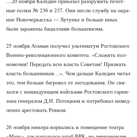
…20 нояб­ря Кале­дин при­ка­зал разору­жить пехот­
ные пол­ки № 236 и 237. Они нес­ли служ­бу на окра­
ине Ново­чер­кас­ска — Хутун­ке и боль­ше иных
были зара­же­ны бацил­ла­ми большевизма.
25 нояб­ря Ата­ман полу­чил уль­ти­ма­тум Ростов­ско­го
Воен­но-рево­лю­ци­он­но­го коми­те­та. «Сло­жить пол­
но­мо­чия! Пере­дать всю власть Сове­там! При­знать
власть боль­ше­ви­ков…». Чем даль­ше Кале­дин читал
это, тем боль­ше баг­ро­вел от него­до­ва­ния. Он свя­
зал­ся с коман­ду­ю­щим вой­ска­ми Ростов­ско­го гар­ни­
зо­на гене­ра­лом Д.Н. Потоц­ким и потре­бо­вал немед­
лен­но аре­сто­вать Ревком.
26 нояб­ря юнке­ра ворва­лись в поме­ще­ние теат­ра
«Марс», где нахо­дил­ся штаб ВРК, но рев­ко­мов­цев