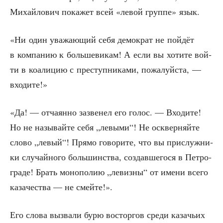
Михай­ло­вич пока­жет всей «левой груп­пе» язык.
«Ни один ува­жа­ю­щий себя демо­крат не пой­дёт
в ком­па­нию к боль­ше­ви­кам! А если вы хоти­те вой­
ти в коа­ли­цию с пре­ступ­ни­ка­ми, пожа­луй­ста, —
входите!»
«Да! — отча­ян­но зазве­нел его голос. — Вхо­ди­те!
Но не назы­вай­те себя „левы­ми“! Не осквер­няй­те
сло­во „левый“! Пря­мо гово­ри­те, что вы при­служ­ни­
ки слу­чай­но­го боль­шин­ства, создав­ше­го­ся в Пет­ро­
гра­де! Брать моно­по­лию „левиз­ны“ от име­ни все­го
каза­че­ства — не смейте!».
Его сло­ва вызва­ли бурю вос­тор­гов сре­ди каза­чьих