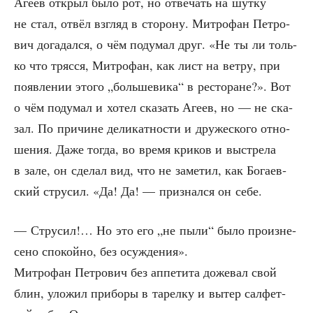
Аге­ев открыл было рот, но отве­чать на шут­ку
не стал, отвёл взгляд в сто­ро­ну. Мит­ро­фан Пет­ро­
вич дога­дал­ся, о чём поду­мал друг. «Не ты ли толь­
ко что тряс­ся, Мит­ро­фан, как лист на вет­ру, при
появ­ле­нии это­го „боль­ше­ви­ка“ в ресто­ране?». Вот
о чём поду­мал и хотел ска­зать Аге­ев, но — не ска­
зал. По при­чине дели­кат­но­сти и дру­же­ско­го отно­
ше­ния. Даже тогда, во вре­мя кри­ков и выстре­ла
в зале, он сде­лал вид, что не заме­тил, как Бога­ев­
ский стру­сил. «Да! Да! — при­знал­ся он себе.
— Стру­сил!… Но это его „не пыли“ было про­из­не­
се­но спо­кой­но, без осуждения».
Мит­ро­фан Пет­ро­вич без аппе­ти­та доже­вал свой
блин, уло­жил при­бо­ры в тарел­ку и вытер сал­фет­