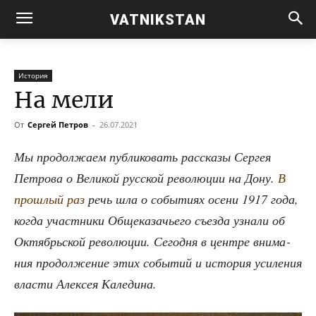
VATNIKSTAN
История
На мели
От
Сергей Петров
-
26.07.2021
Мы про­дол­жа­ем пуб­ли­ко­вать рас­ска­зы Сер­гея
Пет­ро­ва о Вели­кой рус­ской рево­лю­ции на Дону.
В
про­шлый раз
речь шла о собы­ти­ях осе­ни 1917 года,
когда участ­ни­ки Обще­ка­за­чье­го съез­да узна­ли об
Октябрь­ской рево­лю­ции. Сего­дня в цен­тре вни­ма­
ния про­дол­же­ние этих собы­тий и исто­рия уси­ле­ния
вла­сти Алек­сея Каледина.