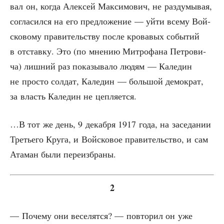
вал он, когда Алек­сей Мак­си­мо­вич, не раз­ду­мы­вая,
согла­сил­ся на его пред­ло­же­ние — уйти все­му Вой­
ско­во­му пра­ви­тель­ству после кро­ва­вых собы­тий
в отстав­ку. Это (по мне­нию Мит­ро­фа­на Пет­ро­ви­
ча) лиш­ний раз пока­зы­ва­ло людям — Кале­дин
не про­сто сол­дат, Кале­дин — боль­шой демо­крат,
за власть Кале­дин не цепляется.
…В тот же день, 9 декаб­ря 1917 года, на засе­да­нии
Тре­тье­го Кру­га, и Вой­ско­вое пра­ви­тель­ство, и сам
Ата­ман были переизбраны.
2
— Поче­му они весе­лят­ся? — повто­рил он уже