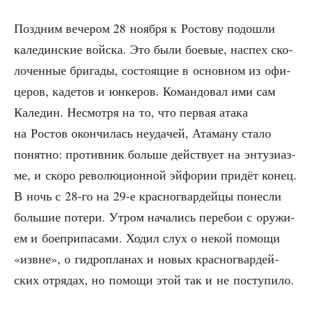
Позд­ним вече­ром 28 нояб­ря к Росто­ву подо­шли
кале­дин­ские вой­ска. Это были бое­вые, наспех ско­
ло­чен­ные бри­га­ды, состо­я­щие в основ­ном из офи­
це­ров, каде­тов и юнке­ров. Коман­до­вал ими сам
Кале­дин. Несмот­ря на то, что пер­вая ата­ка
на Ростов окон­чи­лась неуда­чей, Ата­ма­ну ста­ло
понят­но: про­тив­ник боль­ше дей­ству­ет на энту­зи­аз­
ме, и ско­ро рево­лю­ци­он­ной эйфо­рии при­дёт конец.
В ночь с 28-го на 29‑е крас­но­гвар­дей­цы понес­ли
боль­шие поте­ри. Утром нача­лись пере­бои с ору­жи­
ем и бое­при­па­са­ми. Ходил слух о некой помо­щи
«извне», о гид­ро­пла­нах и новых крас­но­гвар­дей­
ских отря­дах, но помо­щи этой так и не поступило.