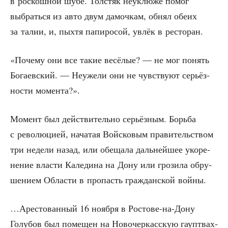
в рос­кош­ной шубе. Тол­стяк неук­лю­же помог
выбрать­ся из авто двум дамоч­кам, обнял обе­их
за талии, и, пых­тя папи­ро­сой, увлёк в ресторан.
«Поче­му они все такие весё­лые? — не мог понять
Бога­ев­ский. — Неуже­ли они не чув­ству­ют серьёз­
но­сти момента?».
Момент был дей­стви­тель­но серьёз­ным. Борь­ба
с рево­лю­ци­ей, нача­тая Вой­ско­вым пра­ви­тель­ством
три неде­ли назад, или обе­ща­ла даль­ней­шее уко­ре­
не­ние вла­сти Кале­ди­на на Дону или гро­зи­ла обру­
ше­ни­ем Обла­сти в про­пасть граж­дан­ской войны.
…Аре­сто­ван­ный 16 нояб­ря в Росто­ве-на-Дону
Голу­бов был поме­щен на Ново­чер­кас­скую гаупт­вах­