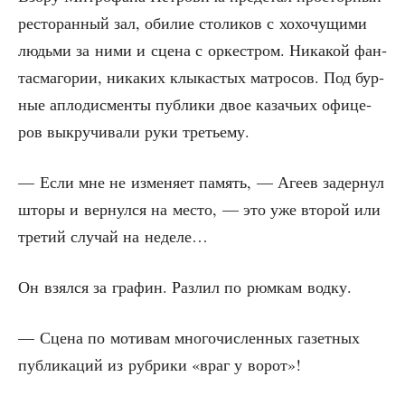
ресто­ран­ный зал, оби­лие сто­ли­ков с хохо­чу­щи­ми
людь­ми за ними и сце­на с оркест­ром. Ника­кой фан­
тас­ма­го­рии, ника­ких клы­ка­стых мат­ро­сов. Под бур­
ные апло­дис­мен­ты пуб­ли­ки двое каза­чьих офи­це­
ров выкру­чи­ва­ли руки третьему.
— Если мне не изме­ня­ет память, — Аге­ев задер­нул
што­ры и вер­нул­ся на место, — это уже вто­рой или
тре­тий слу­чай на неделе…
Он взял­ся за гра­фин. Раз­лил по рюм­кам водку.
— Сце­на по моти­вам мно­го­чис­лен­ных газет­ных
пуб­ли­ка­ций из руб­ри­ки «враг у ворот»!