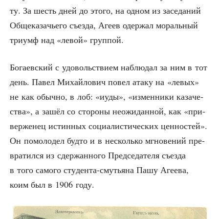
ту. За шесть дней до это­го, на одном из засе­да­ний
Обще­ка­за­чье­го съез­да, Аге­ев одер­жал мораль­ный
три­умф над «левой» группой.
Бога­ев­ский с удо­воль­стви­ем наблю­дал за ним в тот
день. Павел Михай­ло­вич повел ата­ку на «левых»
не как обыч­но, в лоб: «иуды», «измен­ни­ки каза­че­
ства», а зашёл со сто­ро­ны неожи­дан­ной, как «при­
вер­же­нец истин­ных соци­а­ли­сти­че­ских цен­но­стей».
Он помо­ло­дел буд­то и в несколь­ко мгно­ве­ний пре­
вра­тил­ся из сдер­жан­но­го Пред­се­да­те­ля съез­да
в того само­го сту­ден­та-сму­тья­на Пашу Аге­е­ва,
коим был в 1906 году.