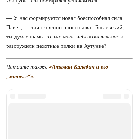
кой губы. Он поста­рал­ся успокоиться.
— У нас фор­ми­ру­ет­ся новая бое­спо­соб­ная сила,
Павел, — таин­ствен­но про­вор­ко­вал Бога­ев­ский, —
ты дума­ешь мы толь­ко из-за небла­го­на­дёж­но­сти
разору­жи­ли пехот­ные пол­ки на Хутунке?
Читай­те так­же
«Ата­ман Кале­дин и его
„мятеж“».