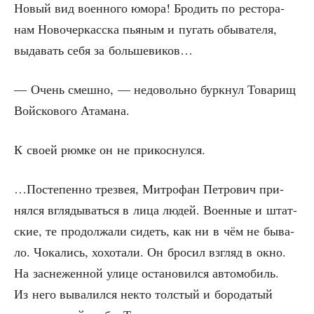
Новый вид воен­но­го юмо­ра! Бро­дить по ресто­ра­
нам Ново­чер­кас­ска пья­ным и пугать обы­ва­те­ля,
выда­вать себя за большевиков…
— Очень смеш­но, — недо­воль­но бурк­нул Това­рищ
Вой­ско­во­го Атамана.
К сво­ей рюм­ке он не прикоснулся.
…Посте­пен­но трез­вея, Мит­ро­фан Пет­ро­вич при­
нял­ся вгля­ды­вать­ся в лица людей. Воен­ные и штат­
ские, те про­дол­жа­ли сидеть, как ни в чём не быва­
ло. Чока­лись, хохо­та­ли. Он бро­сил взгляд в окно.
На засне­жен­ной ули­це оста­но­вил­ся авто­мо­биль.
Из него выва­лил­ся некто тол­стый и боро­да­тый