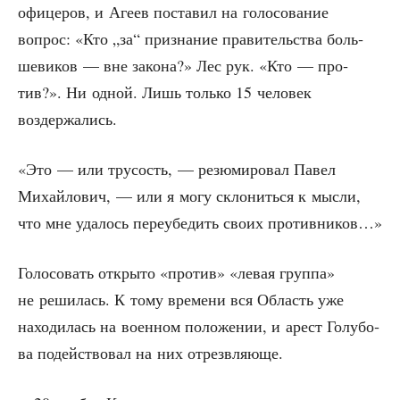
офи­це­ров, и Аге­ев поста­вил на голо­со­ва­ние
вопрос: «Кто „за“ при­зна­ние пра­ви­тель­ства боль­
ше­ви­ков — вне зако­на?» Лес рук. «Кто — про­
тив?». Ни одной. Лишь толь­ко 15 чело­век
воздержались.
«Это — или тру­сость, — резю­ми­ро­вал Павел
Михай­ло­вич, — или я могу скло­нить­ся к мыс­ли,
что мне уда­лось пере­убе­дить сво­их противников…»
Голо­со­вать откры­то «про­тив» «левая груп­па»
не реши­лась. К тому вре­ме­ни вся Область уже
нахо­ди­лась на воен­ном поло­же­нии, и арест Голу­бо­
ва подей­ство­вал на них отрезвляюще.