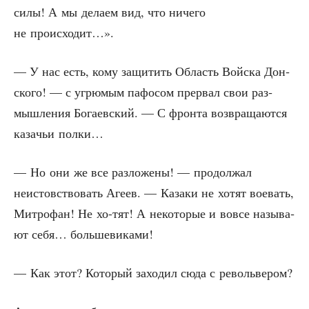
силы! А мы дела­ем вид, что ниче­го
не происходит…».
— У нас есть, кому защи­тить Область Вой­ска Дон­
ско­го! — с угрю­мым пафо­сом пре­рвал свои раз­
мыш­ле­ния Бога­ев­ский. — С фрон­та воз­вра­ща­ют­ся
каза­чьи полки…
— Но они же все раз­ло­же­ны! — про­дол­жал
неистов­ство­вать Аге­ев. — Каза­ки не хотят вое­вать,
Мит­ро­фан! Не хо-тят! А неко­то­рые и вовсе назы­ва­
ют себя… большевиками!
— Как этот? Кото­рый захо­дил сюда с револьвером?