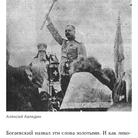
Алек­сей Каледин
Бога­ев­ский назвал эти сло­ва золо­ты­ми. И как лико­