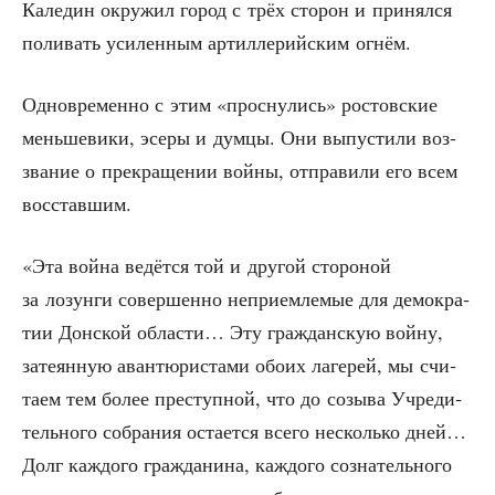
Кале­дин окру­жил город с трёх сто­рон и при­нял­ся
поли­вать уси­лен­ным артил­ле­рий­ским огнём.
Одно­вре­мен­но с этим «просну­лись» ростов­ские
мень­ше­ви­ки, эсе­ры и дум­цы. Они выпу­сти­ли воз­
зва­ние о пре­кра­ще­нии вой­ны, отпра­ви­ли его всем
восставшим.
«Эта вой­на ведёт­ся той и дру­гой сто­ро­ной
за лозун­ги совер­шен­но непри­ем­ле­мые для демо­кра­
тии Дон­ской обла­сти… Эту граж­дан­скую вой­ну,
зате­ян­ную аван­тю­ри­ста­ми обо­их лаге­рей, мы счи­
та­ем тем более пре­ступ­ной, что до созы­ва Учре­ди­
тель­но­го собра­ния оста­ет­ся все­го несколь­ко дней…
Долг каж­до­го граж­да­ни­на, каж­до­го созна­тель­но­го