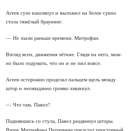
Аге­ев сухо каш­ля­нул и выло­жил на белое сук­но
сто­ла тяжё­лый браунинг.
— Не пыли рань­ше вре­ме­ни, Митрофан.
Взгляд ясен, дви­же­ния чёт­кие. Гля­дя на него, мож­
но было поду­мать, что он и не пил вовсе.
Аге­ев осто­рож­но про­де­лал паль­цем щель меж­ду
штор и неожи­дан­но гром­ко хмыкнул.
— Что там, Павел?
Под­няв­шись со сту­ла, Павел раз­дви­нул што­ры.
Взо­ру Мит­ро­фа­на Пет­ро­ви­ча пред­стал про­стор­ный