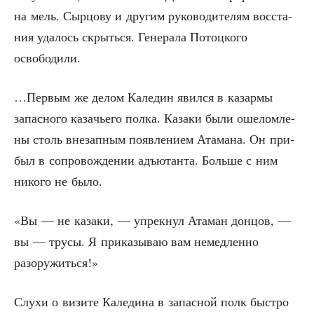
на мель. Сыр­цо­ву и дру­гим руко­во­ди­те­лям вос­ста­
ния уда­лось скрыть­ся. Гене­ра­ла Потоц­ко­го
освободили.
…Пер­вым же делом Кале­дин явил­ся в казар­мы
запас­но­го каза­чье­го пол­ка. Каза­ки были оше­лом­ле­
ны столь вне­зап­ным появ­ле­ни­ем Ата­ма­на. Он при­
был в сопро­вож­де­нии адъ­ютан­та. Боль­ше с ним
нико­го не было.
«Вы — не каза­ки, — упрек­нул Ата­ман дон­цов, —
вы — тру­сы. Я при­ка­зы­ваю вам немед­лен­но
разоружиться!»
Слу­хи о визи­те Кале­ди­на в запас­ной полк быст­ро