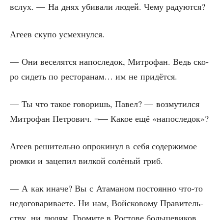
вслух. — На днях уби­ва­ли людей. Чему радуются?
Аге­ев ску­по усмехнулся.
— Они весе­лят­ся напо­сле­док, Мит­ро­фан. Ведь ско­
ро сидеть по ресто­ра­нам… им не придётся.
— Ты что такое гово­ришь, Павел? — воз­му­тил­ся
Мит­ро­фан Пет­ро­вич. ¬— Какое ещё «напо­сле­док»?
Аге­ев реши­тель­но опро­ки­нул в себя содер­жи­мое
рюм­ки и заце­пил вил­кой солё­ный гриб.
— А как ина­че? Вы с Ата­ма­ном посто­ян­но что-то
недо­го­ва­ри­ва­е­те. Ни нам, Вой­ско­во­му Пра­ви­тель­
ству, ни людям. Гро­ми­те в Росто­ве боль­ше­ви­ков,