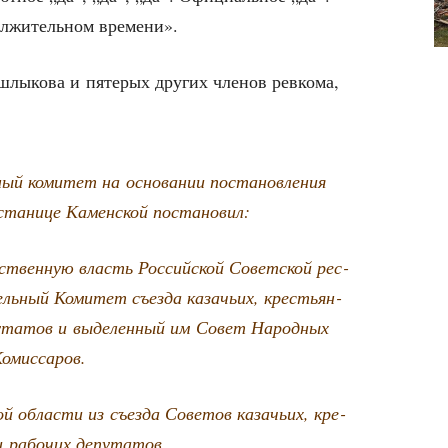
ол­жи­тель­ном времени».
­лы­ко­ва и пяте­рых дру­гих чле­нов рев­ко­ма,
ный коми­тет на осно­ва­нии поста­нов­ле­ния
в ста­ни­це Камен­ской постановил:
­ствен­ную власть Рос­сий­ской Совет­ской рес­
ель­ный Коми­тет съез­да каза­чьих, кре­стьян­
пу­та­тов и выде­лен­ный им Совет Народ­ных
омиссаров.
й обла­сти из съез­да Сове­тов каза­чьих, кре­
и рабо­чих депутатов.