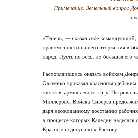
При­ме­ча­ние: Земель­ный вопрос До
ны
«Теперь, — ска­зал себе коман­ду­ю­щий,
пра­во­моч­но­сти наше­го втор­же­ния в о
народ. Пусть не весь, но боль­шая его ч
Рас­по­ря­див­шись ока­зать вой­скам Дон­
Овсе­ен­ко при­ка­зал крас­но­гвар­дей­ски
ци­он­ная армия лево­го эсе­ра Пет­ро­ва в
Мил­ле­ро­во. Вой­ска Сивер­са про­дол­жи
да­ря неожи­дан­но­му вос­ста­нию рабо­чи
в про­цес­се кото­рых Кале­дин наде­ял­ся 
Крас­ные под­сту­па­ли к Ростову.