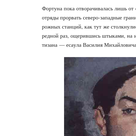
Фор­ту­на пока отво­ра­чи­ва­лась лишь от
отря­ды про­рвать севе­ро-запад­ные гра­ни
рож­ных стан­ций, как тут же столк­ну­ли
ред­ной раз, още­рив­шись шты­ка­ми, на и
ти­за­на — еса­у­ла Васи­лия Михай­ло­ви­