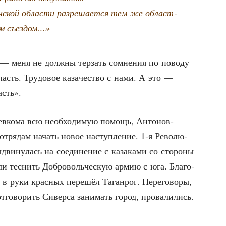
н­ской обла­сти раз­ре­ша­ет­ся тем же област­
м съездом…»
 — меня не долж­ны тер­зать сомне­ния по пово­ду
бласть. Тру­до­вое каза­че­ство с нами. А это —
асть».
рев­ко­ма всю необ­хо­ди­мую помощь, Анто­нов-
м отря­дам начать новое наступ­ле­ние. 1‑я Рево­лю­
ыдви­ну­лась на соеди­не­ние с каза­ка­ми со сто­ро­ны
­ли тес­нить Доб­ро­воль­че­скую армию с юга. Бла­го­
х в руки крас­ных пере­шёл Таган­рог. Пере­го­во­ры,
отго­во­рить Сивер­са зани­мать город, про­ва­ли­лись.