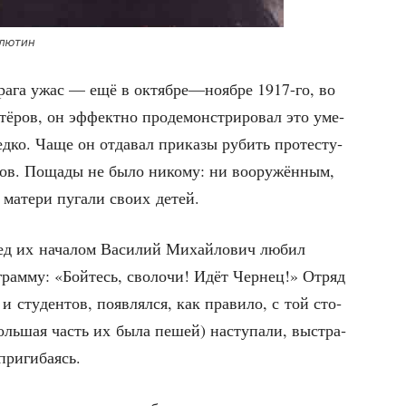
алютин
вра­га ужас — ещё в октябре—ноябре 1917-го, во
тё­ров, он эффект­но про­де­мон­стри­ро­вал это уме­
ед­ко. Чаще он отда­вал при­ка­зы рубить про­те­сту­
тов. Поща­ды не было нико­му: ни воору­жён­ным,
 мате­ри пуга­ли сво­их детей.
ред их нача­лом Васи­лий Михай­ло­вич любил
­грам­му: «Бой­тесь, сво­ло­чи! Идёт Чер­нец!» Отряд
и сту­ден­тов, появ­лял­ся, как пра­ви­ло, с той сто­
(боль­шая часть их была пешей) насту­па­ли, выстра­
 пригибаясь.