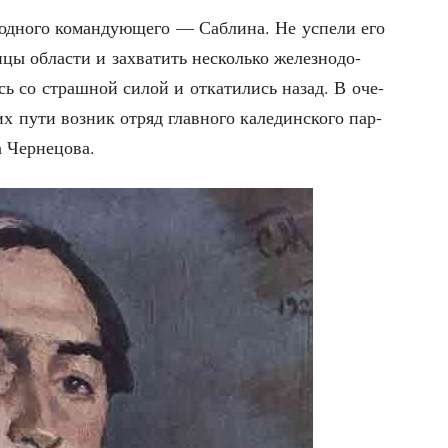
 одно­го коман­ду­ю­ще­го — Саб­ли­на. Не успе­ли его
­цы обла­сти и захва­тить несколь­ко желез­но­до­
сь со страш­ной силой и отка­ти­лись назад. В оче­
х пути воз­ник отряд глав­но­го кале­дин­ско­го пар­
ча Чернецова.