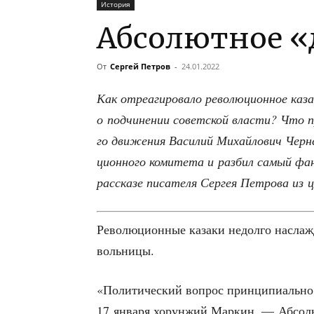
История
Абсолютное «
От
Сергей Петров
-
24.01.2022
Как отре­а­ги­ро­ва­ло рево­лю­ци­он­ное каз
о под­чи­не­нии совет­ской вла­сти? Что п
го дви­же­ния Васи­лий Михай­ло­вич Чер­н
ци­он­но­го коми­те­та и раз­бил самый 
рас­ска­зе писа­те­ля Сер­гея Пет­ро­ва из
Рево­лю­ци­он­ные каза­ки недол­го насла­ж
вольницы.
«Поли­ти­че­ский вопрос прин­ци­пи­аль­но
17 янва­ря хорун­жий Мар­кин. — Абсо­лют