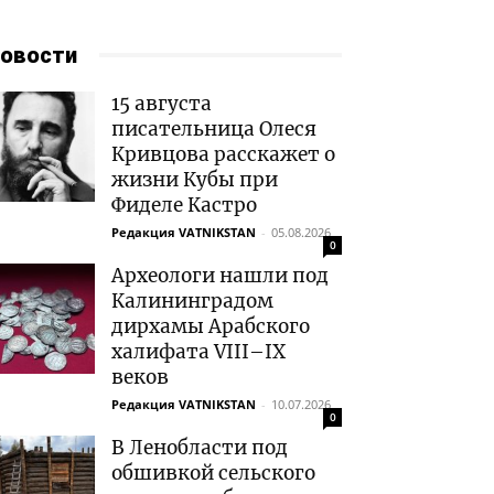
овости
15 августа
писательница Олеся
Кривцова расскажет о
жизни Кубы при
Фиделе Кастро
Редакция VATNIKSTAN
-
05.08.2026
0
Археологи нашли под
Калининградом
дирхамы Арабского
халифата VIII–IX
веков
Редакция VATNIKSTAN
-
10.07.2026
0
В Ленобласти под
обшивкой сельского