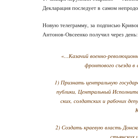
Декла­ра­ция после­ду­ет в самом непро­д
Новую теле­грам­му, за под­пи­сью Кри­во­ш
Анто­нов-Овсе­ен­ко полу­чил через день:
«…Каза­чий воен­но-рево­лю­ци­он­
фрон­то­во­го съез­да 
1) При­знать цен­траль­ную госу­дар
пуб­ли­ки, Цен­траль­ный Испол­ни­т
ских, сол­дат­ских и рабо­чих де
К
2) Создать кра­е­вую власть Дон­ско
стьян­ских 