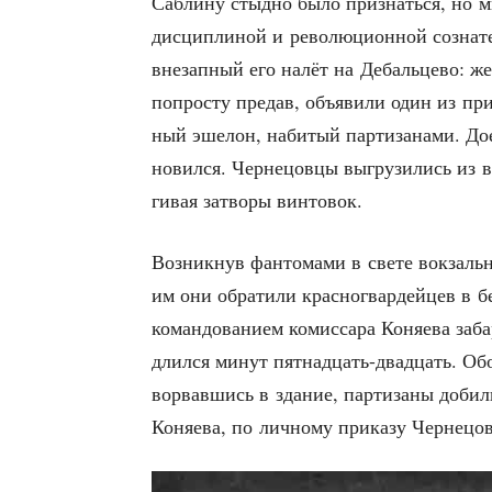
Саб­ли­ну стыд­но было при­знать­ся, но мн
дис­ци­пли­ной и рево­лю­ци­он­ной созна­т
вне­зап­ный его налёт на Дебаль­це­во: же
попро­сту пре­дав, объ­яви­ли один из при
ный эше­лон, наби­тый пар­ти­за­на­ми. До
но­вил­ся. Чер­не­цов­цы выгру­зи­лись и
ги­вая затво­ры винтовок.
Воз­ник­нув фан­то­ма­ми в све­те вок­заль
им они обра­ти­ли крас­но­гвар­дей­цев в 
коман­до­ва­ни­ем комис­са­ра Коня­е­ва заба
длил­ся минут пят­на­дцать-два­дцать. Обо­
ворвав­шись в зда­ние, пар­ти­за­ны доби­
Коня­е­ва, по лич­но­му при­ка­зу Чер­не­ц