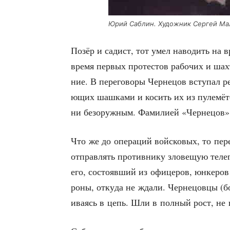
Юрий Саб­лин. Худож­ник Сер­гей М
Позёр и садист, тот умел наво­дить на 
вре­мя пер­вых про­те­стов рабо­чих и шах­
ние. В пере­го­во­ры Чер­не­цов всту­пал р
ю­щих шаш­ка­ми и косить их из пуле­мё­
ни без­оруж­ным. Фами­ли­ей «Чер­не­цов»
Что же до опе­ра­ций вой­ско­вых, то пе
отправ­лять про­тив­ни­ку зло­ве­щую теле
его, состо­яв­ший из офи­це­ров, юнке­ров 
ро­ны, отку­да не жда­ли. Чер­не­цов­цы 
и­ва­ясь в цепь. Шли в пол­ный рост, не