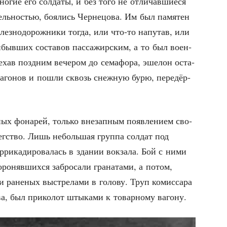
о­гие его сол­да­ты, и без того не отли­чав­ши­е­ся
ель­но­стью, боя­лись Чер­не­цо­ва. Им был памя­тен
лез­но­до­рож­ни­ки тогда, или что-то напу­тав, или
­быв­ших соста­вов пас­са­жир­ским, а то был воен­
е­хав позд­ним вече­ром до сема­фо­ра, эше­лон оста­
з ваго­нов и пошли сквозь снеж­ную бурю, пере­дёр­
­ных фона­рей, толь­ко вне­зап­ным появ­ле­ни­ем сво­
бег­ство. Лишь неболь­шая груп­па сол­дат под
р­ри­ка­ди­ро­ва­лась в зда­нии вок­за­ла. Бой с ними
ро­няв­ших­ся забро­са­ли гра­на­та­ми, а потом,
ли ране­ных выстре­ла­ми в голо­ву. Труп комис­са­ра
о­ва, был при­ко­лот шты­ка­ми к товар­но­му вагону.