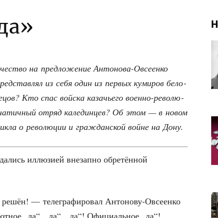
да»
Н
а­че­ство на пред­ло­же­ние Анто­но­ва-Овсе­ен­ко
ред­став­лял из себя один из пер­вых куми­ров бело­
е­цов? Кто спас вой­ска каза­чье­го воен­но-рево­лю­
фана­тич­ный отряд кале­дин­цев? Об этом — в новом
 цик­ла о рево­лю­ции и граж­дан­ской войне на Дону.
да­лись иллю­зи­ей вне­зап­но обре­тён­ной
 решён! — теле­гра­фи­ро­вал Анто­но­ву-Овсе­ен­ко
­ное „да“, „да“, „да“! Офи­ци­аль­ное „да“!