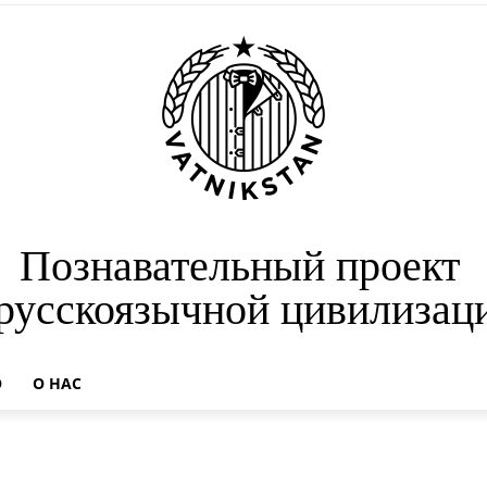
Познавательный проект
 русскоязычной цивилизац
О
О НАС