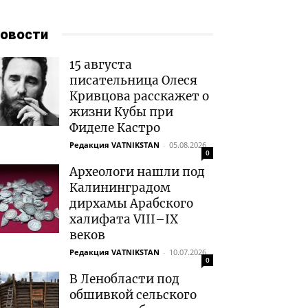
овости
15 августа
писательница Олеся
Кривцова расскажет о
жизни Кубы при
Фиделе Кастро
Редакция VATNIKSTAN
-
05.08.2026
0
Археологи нашли под
Калининградом
дирхамы Арабского
халифата VIII–IX
веков
Редакция VATNIKSTAN
-
10.07.2026
0
В Ленобласти под
обшивкой сельского