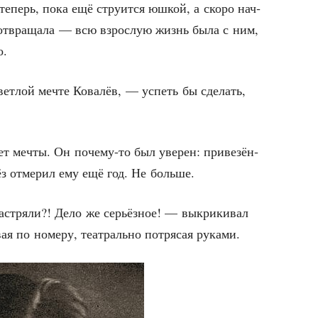
 теперь, пока ещё стру­ит­ся юшкой, а ско­ро нач­
 отвра­ща­ла — всю взрос­лую жизнь была с ним,
о.
вет­лой мечте Кова­лёв, — успеть бы сде­лать,
ет меч­ты. Он поче­му-то был уве­рен: при­ве­зён­
лёз отме­рил ему ещё год. Не больше.
астря­ли?! Дело же серьёз­ное! — выкри­ки­вал
вая по номе­ру, теат­раль­но потря­сая руками.