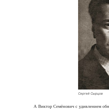
Сер­гей Сырцов
А Вик­тор Семё­но­вич с удив­ле­ни­ем обн