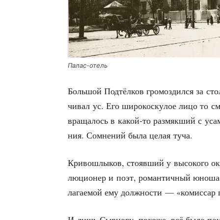
Палас-отель
Боль­шой Под­тёл­ков гро­моз­дил­ся за сто
чи­вал ус. Его широ­ко­ску­лое лицо то с
вра­ща­лось в какой-то раз­мяк­ший с уса­м
ния. Сомне­ний была целая туча.
Кри­во­ш­лы­ков, сто­яв­ший у высо­ко­го о
лю­ци­о­нер и поэт, роман­тич­ный юно­ша
ла­га­е­мой ему долж­но­сти — «комис­са
И лишь Сыр­цо­ву, похо­же, всё было по