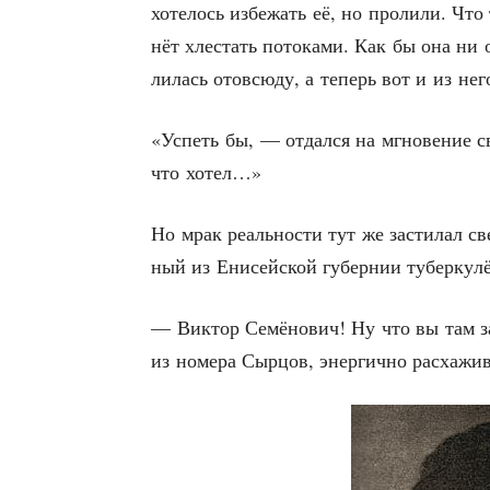
хоте­лось избе­жать её, но про­ли­ли. Что
нёт хле­стать пото­ка­ми. Как бы она ни
лилась ото­всю­ду, а теперь вот и из нег
«Успеть бы, — отдал­ся на мгно­ве­ние с
что хотел…»
Но мрак реаль­но­сти тут же засти­лал св
ный из Ени­сей­ской губер­нии тубер­ку­
— Вик­тор Семё­но­вич! Ну что вы там з
из номе­ра Сыр­цов, энер­гич­но рас­ха­жи­