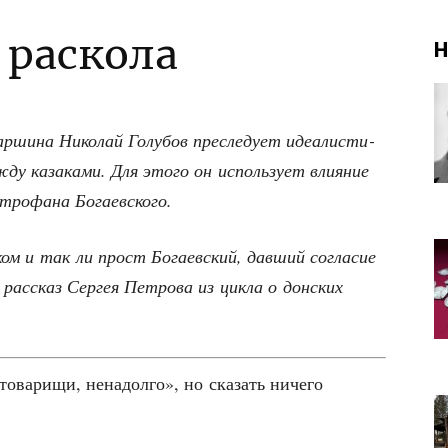
 раскола
Н
­ши­на Нико­лай Голу­бов пре­сле­ду­ет иде­а­ли­сти­
у каза­ка­ми. Для это­го он исполь­зу­ет вли­я­ние
Мит­ро­фа­на Богаевского.
ком и так ли прост Бога­ев­ский, дав­ший согла­сие
с­сказ Сер­гея Пет­ро­ва из цик­ла о дон­ских
това­ри­щи, нена­дол­го», но ска­зать ниче­го