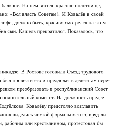
 бал­коне. На нём висе­ло крас­ное полот­ни­ще,
а­но: «Вся власть Сове­там!» И Кова­лёв в сво­ей
ли­фе, долж­но быть, кра­си­во смот­рел­ся на этом
на сын. Кашель пре­кра­тил­ся. Пока­за­лось, что
­кид­зе. В Росто­ве гото­ви­ли Съезд тру­до­во­го
 был про­ве­сти его и пред­ло­жить деле­га­там пере­
рев­ком пре­об­ра­зо­вать в рес­пуб­ли­кан­ский Совет
спол­ни­тель­ный коми­тет. На долж­ность пред­се­
д­тёл­ко­ва. Кова­лё­ву пред­сто­я­ло воз­гла­вить
ва­ния виде­лись чистой фор­маль­но­стью, вряд ли
м, рабо­чим или кре­стья­ни­ном, про­те­сто­вал бы