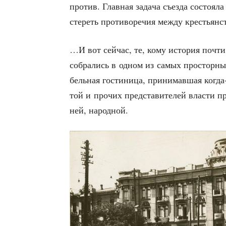
про­тив. Глав­ная зада­ча съез­да состо­я­
сте­реть про­ти­во­ре­чия меж­ду кре­стьян
…И вот сей­час, те, кому исто­рия почти ч
собра­лись в одном из самых про­стор­ны
бель­ная гости­ни­ца, при­ни­мав­шая когд
той и про­чих пред­ста­ви­те­лей вла­сти п
ней, народной.