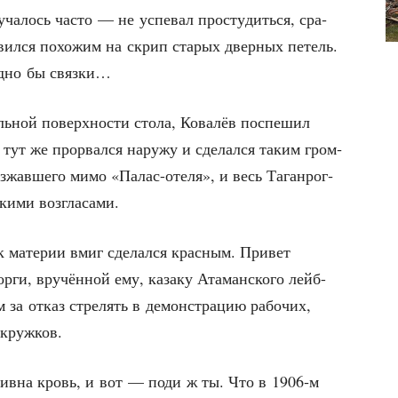
­ча­лось часто — не успе­вал про­сту­дить­ся, сра­
но­вил­ся похо­жим на скрип ста­рых двер­ных петель.
ад­но бы связки…
аль­ной поверх­но­сти сто­ла, Кова­лёв поспе­шил
тут же про­рвал­ся нару­жу и сде­лал­ся таким гром­
з­жав­ше­го мимо «Палас-оте­ля», и весь Таган­рог­
ски­ми возгласами.
мате­рии вмиг сде­лал­ся крас­ным. При­вет
р­ги, вру­чён­ной ему, каза­ку Ата­ман­ско­го лейб-
ом за отказ стре­лять в демон­стра­цию рабо­чих,
х кружков.
­тив­на кровь, и вот — поди ж ты. Что в 1906‑м