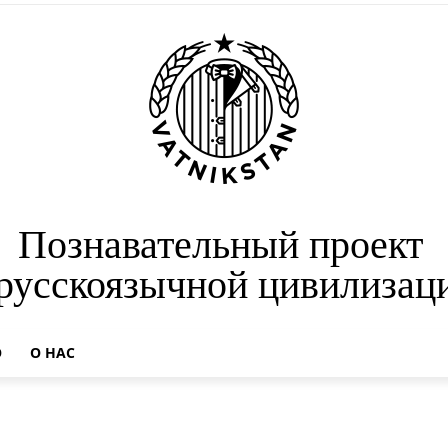
Познавательный проект
 русскоязычной цивилизац
О
О НАС