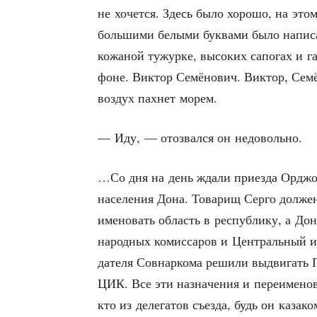
не хочет­ся. Здесь было хоро­шо, на этом
боль­ши­ми белы­ми бук­ва­ми было напи­с
кожа­ной тужур­ке, высо­ких сапо­гах и га
фоне. Вик­тор Семё­но­вич. Вик­тор, Семё­
воз­дух пах­нет морем.
— Иду, — ото­звал­ся он недовольно.
…Со дня на день жда­ли при­ез­да Орджо­ни
насе­ле­ния Дона. Това­рищ Сер­го дол­жен
име­но­вать область в рес­пуб­ли­ку, а Дон­
народ­ных комис­са­ров и Цен­траль­ный и
да­те­ля Сов­нар­ко­ма реши­ли выдви­гать По
ЦИК. Все эти назна­че­ния и пере­име­но­
кто из деле­га­тов съез­да, будь он каза­ко