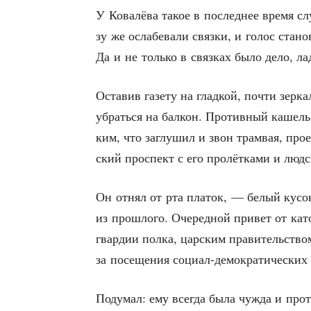
У Кова­лё­ва такое в послед­нее вре­мя слу
зу же осла­бе­ва­ли связ­ки, и голос ста­
Да и не толь­ко в связ­ках было дело, л
Оста­вив газе­ту на глад­кой, почти зер­к
убрать­ся на бал­кон. Про­тив­ный кашель 
ким, что заглу­шил и звон трам­вая, про­е
ский про­спект с его про­лёт­ка­ми и люд­
Он отнял от рта пла­ток, — белый кусок 
из про­шло­го. Оче­ред­ной при­вет от като
гвар­дии пол­ка, цар­ским пра­ви­тель­ств
за посе­ще­ния соци­ал-демо­кра­ти­че­ски
Поду­мал: ему все­гда была чуж­да и про