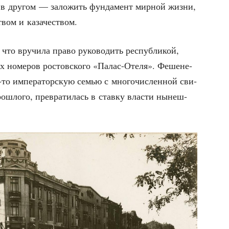
ла в дру­гом — зало­жить фун­да­мент мир­ной жиз­ни,
­ством и казачеством.
то вру­чи­ла пра­во руко­во­дить рес­пуб­ли­кой,
х номе­ров ростов­ско­го «Палас-Оте­ля». Феше­не­
а-то импе­ра­тор­скую семью с мно­го­чис­лен­ной сви­
ро­шло­го, пре­вра­ти­лась в став­ку вла­сти нынеш­