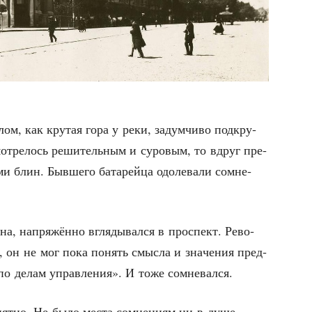
­лом, как кру­тая гора у реки, задум­чи­во под­кру­
мот­ре­лось реши­тель­ным и суро­вым, то вдруг пре­
и блин. Быв­ше­го бата­рей­ца одо­ле­ва­ли сомне­
кна, напря­жён­но вгля­ды­вал­ся в про­спект. Рево­
, он не мог пока понять смыс­ла и зна­че­ния пред­
р по делам управ­ле­ния». И тоже сомневался.
нят­но. Не было места сомне­ни­ям ни в душе,