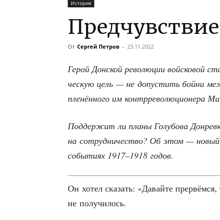
История
Предчувствие
От
Сергей Петров
-
23.11.2022
Герой Дон­ской рево­лю­ции вой­ско­вой стар
че­скую цель — не допу­стить бой­ни меж­д
пле­нён­но­го им контр­ре­во­лю­ци­о­не­ра 
Под­дер­жит ли пла­ны Голу­бо­ва Дон­рев­
на сотруд­ни­че­ство? Об этом — новый ра
собы­ти­ях 1917–1918 годов.
Он хотел ска­зать: «Давай­те пре­рвём­ся, 
не получилось.