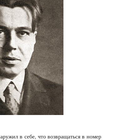
а­ру­жил в себе, что воз­вра­щать­ся в номер