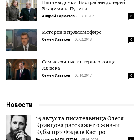
Папины дочки. Биографии дочерей
Владимира Путина
Андрей Сарматов
-
13.01.2021
0
История в прямом эфире
Семён Извеков
-
06.02.2018
0
Самые сочные интервью конца
XX века
Семён Извеков
-
03.10.2017
0
Новости
15 августа писательница Олеся
Кривцова расскажет о жизни
Кубы при Фиделе Кастро
Редакция VATNIKSTAN
-
05.08.2026
0