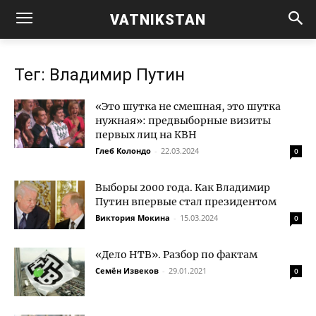
VATNIKSTAN
Тег: Владимир Путин
«Это шутка не смешная, это шутка
нужная»: предвыборные визиты
первых лиц на КВН
Глеб Колондо
-
22.03.2024
0
Выборы 2000 года. Как Владимир
Путин впервые стал президентом
Виктория Мокина
-
15.03.2024
0
«Дело НТВ». Разбор по фактам
Семён Извеков
-
29.01.2021
0