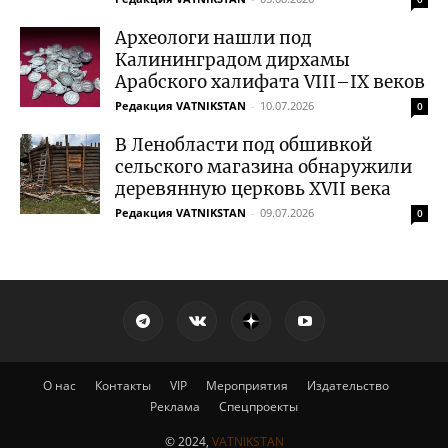
Археологи нашли под
Калининградом дирхамы
Арабского халифата VIII–IX веков
Редакция VATNIKSTAN
-
10.07.2026
0
В Ленобласти под обшивкой
сельского магазина обнаружили
деревянную церковь XVII века
Редакция VATNIKSTAN
-
09.07.2026
0
О нас
Контакты
VIP
Мероприятия
Издательство
Реклама
Спецпроекты
© 2024,
VATNIKSTAN