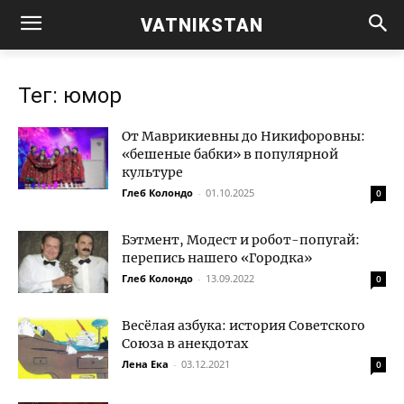
VATNIKSTAN
Тег: юмор
От Маврикиевны до Никифоровны:
«бешеные бабки» в популярной
культуре
Глеб Колондо
-
01.10.2025
0
Бэтмент, Модест и робот-попугай:
перепись нашего «Городка»
Глеб Колондо
-
13.09.2022
0
Весёлая азбука: история Советского
Союза в анекдотах
Лена Ека
-
03.12.2021
0