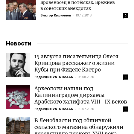
Бровеносец в потёмках. Брежнев
в советских анекдотах
Виктор Кириллов
-
19.12.2018
0
Новости
15 августа писательница Олеся
Кривцова расскажет о жизни
Кубы при Фиделе Кастро
Редакция VATNIKSTAN
-
05.08.2026
0
Археологи нашли под
Калининградом дирхамы
Арабского халифата VIII–IX веков
Редакция VATNIKSTAN
-
10.07.2026
0
В Ленобласти под обшивкой
сельского магазина обнаружили
деревянную церковь XVII века