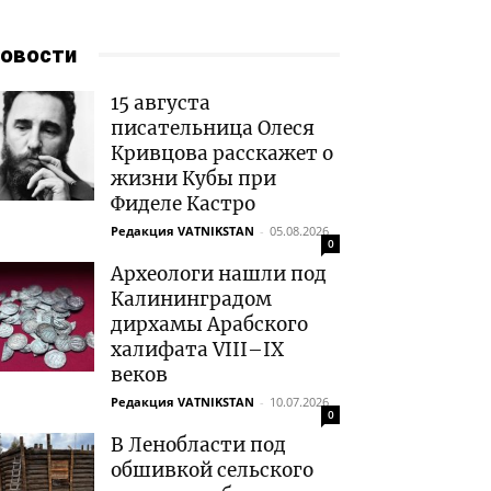
овости
15 августа
писательница Олеся
Кривцова расскажет о
жизни Кубы при
Фиделе Кастро
Редакция VATNIKSTAN
-
05.08.2026
0
Археологи нашли под
Калининградом
дирхамы Арабского
халифата VIII–IX
веков
Редакция VATNIKSTAN
-
10.07.2026
0
В Ленобласти под
обшивкой сельского