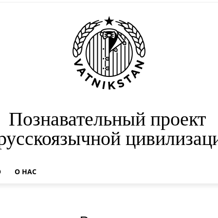
Познавательный проект
 русскоязычной цивилизац
О
О НАС