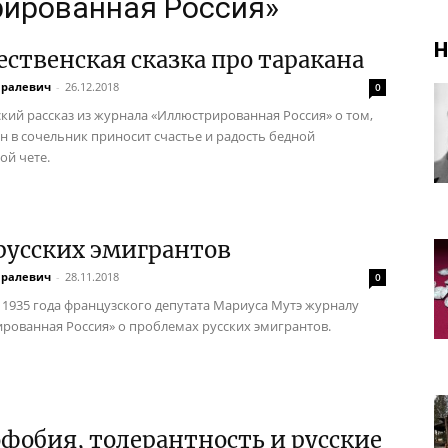
рированная Россия»
Н
ственская сказка про таракана
аралевич
-
26.12.2018
0
кий рассказ из журнала «Иллюстрированная Россия» о том,
ан в сочельник приносит счастье и радость бедной
ой чете.
русских эмигрантов
аралевич
-
28.11.2018
0
1935 года французского депутата Мариуса Мутэ журналу
рованная Россия» о проблемах русских эмигрантов.
фобия, толерантность и русские