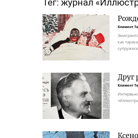
Тег: журнал «Иллюст
Рожде
Климент Т
Эмигрантс
как тарак
супружеск
Друг 
Климент Т
Интервью 
«Иллюстри
Ксено