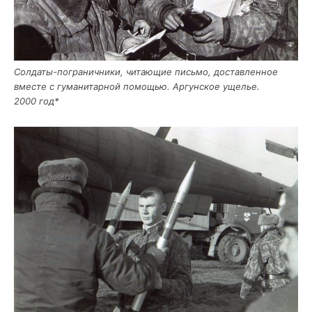
Сол­да­ты-погра­нич­ни­ки, чита­ю­щие пись­мо, достав­лен­ное
вме­сте с гума­ни­тар­ной помо­щью. Аргун­ское уще­лье.
2000 год*