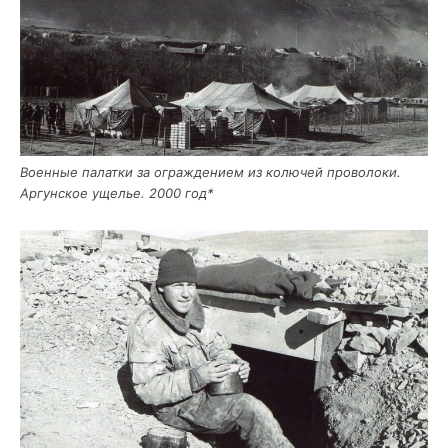
Воен­ные палат­ки за ограж­де­ни­ем из колю­чей про­во­ло­ки.
Аргун­ское уще­лье. 2000 год*