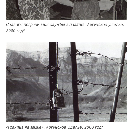
Сол­да­ты погра­нич­ной служ­бы в палат­ке. Аргун­ское уще­лье.
2000 год*
«Гра­ни­ца на зам­ке». Аргун­ское уще­лье. 2000 год*