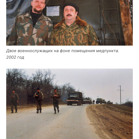
Двое воен­но­слу­жа­щих на фоне поме­ще­ния мед­пунк­та.
2002 год