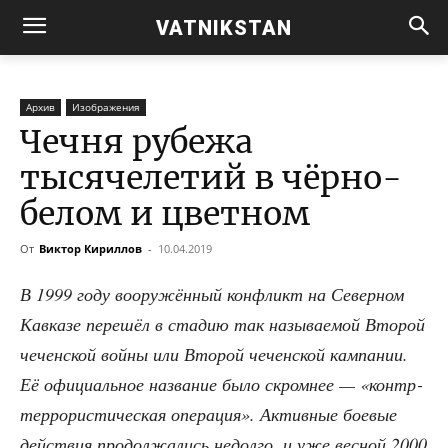
VATNIKSTAN
Архив
Изображения
Чечня рубежа
тысячелетий в чёрно-
белом и цветном
От
Виктор Кириллов
-
10.04.2019
В 1999 году воору­жён­ный кон­фликт на Север­ном
Кав­ка­зе пере­шёл в ста­дию так назы­ва­е­мой Вто­рой
чечен­ской вой­ны или Вто­рой чечен­ской кам­па­нии.
Её офи­ци­аль­ное назва­ние было скром­нее — «кон­тр­
тер­ро­ри­сти­че­ская опе­ра­ция». Актив­ные бое­вые
дей­ствия про­дол­жа­лись недол­го, и уже вес­ной 2000