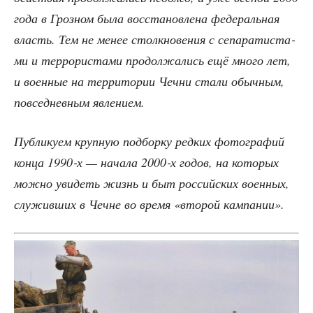
года в Гроз­ном была вос­ста­нов­ле­на феде­раль­ная
власть. Тем не менее столк­но­ве­ния с сепа­ра­ти­ста­
ми и тер­ро­ри­ста­ми про­дол­жа­лись ещё мно­го лет,
и воен­ные на тер­ри­то­рии Чеч­ни ста­ли обыч­ным,
повсе­днев­ным явлением.
Пуб­ли­ку­ем круп­ную под­бор­ку ред­ких фото­гра­фий
кон­ца 1990‑х — нача­ла 2000‑х годов, на кото­рых
мож­но уви­деть жизнь и быт рос­сий­ских воен­ных,
слу­жив­ших в Чечне во вре­мя «вто­рой кампании».