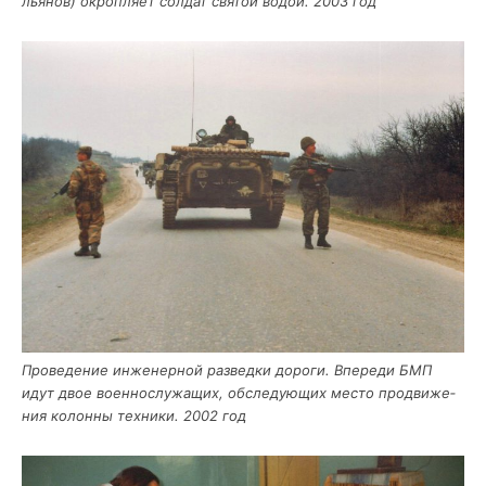
лья­нов) окроп­ля­ет сол­дат свя­той водой. 2003 год
Про­ве­де­ние инже­нер­ной раз­вед­ки доро­ги. Впе­ре­ди БМП
идут двое воен­но­слу­жа­щих, обсле­ду­ю­щих место про­дви­же­
ния колон­ны тех­ни­ки. 2002 год