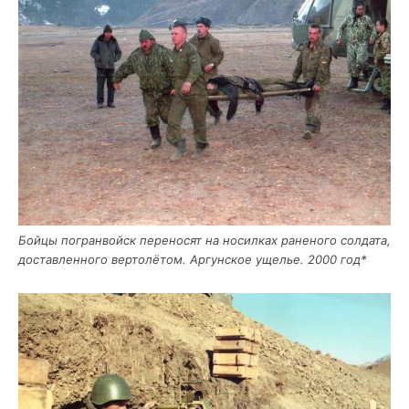
Бой­цы погран­войск пере­но­сят на носил­ках ране­но­го сол­да­та,
достав­лен­но­го вер­то­лё­том. Аргун­ское уще­лье. 2000 год*