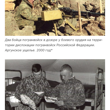
Два бой­ца погран­войск в дозо­ре у бое­во­го ору­дия на тер­ри­
то­рии дис­ло­ка­ции погран­войск Рос­сий­ской Феде­ра­ции.
Аргун­ское уще­лье. 2000 год*