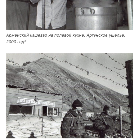
Армей­ский каше­вар на поле­вой кухне. Аргун­ское уще­лье.
2000 год*