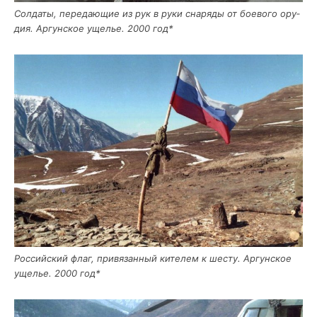
Сол­да­ты, пере­да­ю­щие из рук в руки сна­ря­ды от бое­во­го ору­
дия. Аргун­ское уще­лье. 2000 год*
Рос­сий­ский флаг, при­вя­зан­ный ките­лем к шесту. Аргун­ское
уще­лье. 2000 год*