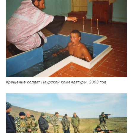
Кре­ще­ние сол­дат Наур­ской комен­да­ту­ры. 2003 год