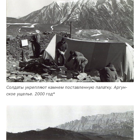
Сол­да­ты укреп­ля­ют кам­нем постав­лен­ную палат­ку. Аргун­
ское уще­лье. 2000 год*