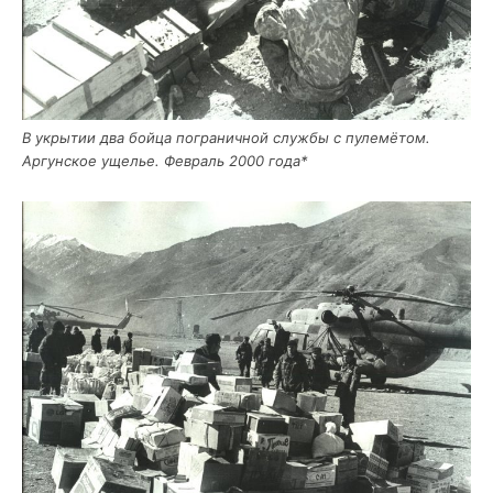
В укры­тии два бой­ца погра­нич­ной служ­бы с пуле­мё­том.
Аргун­ское уще­лье. Фев­раль 2000 года*