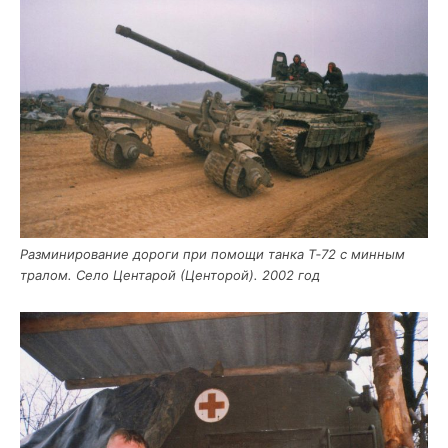
Раз­ми­ни­ро­ва­ние доро­ги при помо­щи тан­ка Т‑72 с мин­ным
тра­лом. Село Цен­та­рой (Цен­то­рой). 2002 год