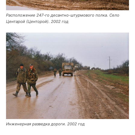
Рас­по­ло­же­ние 247-го десант­но-штур­мо­во­го пол­ка. Село
Цен­та­рой (Цен­то­рой). 2002 год
Инже­нер­ная раз­вед­ка доро­ги. 2002 год