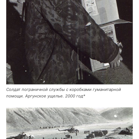
Сол­дат погра­нич­ной служ­бы с короб­ка­ми гума­ни­тар­ной
помо­щи. Аргун­ское уще­лье. 2000 год*