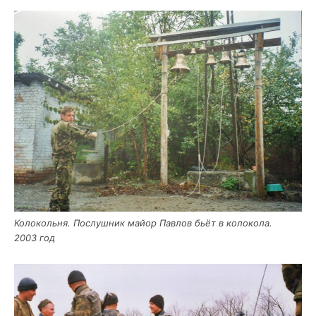
Коло­коль­ня. Послуш­ник май­ор Пав­лов бьёт в коло­ко­ла.
2003 год