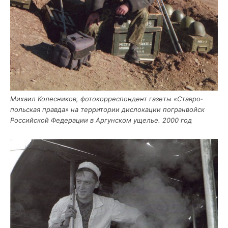
Миха­ил Колес­ни­ков, фото­кор­ре­спон­дент газе­ты «Став­ро­
поль­ская прав­да» на тер­ри­то­рии дис­ло­ка­ции погран­войск
Рос­сий­ской Феде­ра­ции в Аргун­ском уще­лье. 2000 год