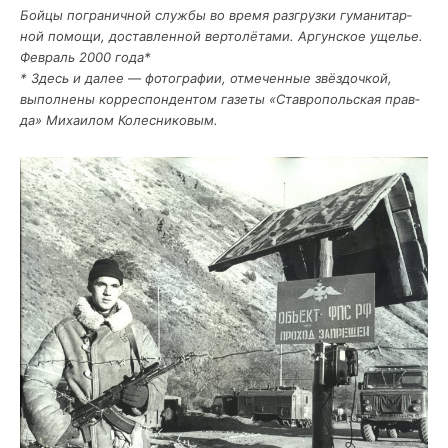
Бой­цы погра­нич­ной служ­бы во вре­мя раз­груз­ки гума­ни­тар­
ной помо­щи, достав­лен­ной вер­то­лё­та­ми. Аргун­ское уще­лье.
Фев­раль 2000 года*
* Здесь и далее — фото­гра­фии, отме­чен­ные звёз­доч­кой,
выпол­не­ны кор­ре­спон­ден­том газе­ты «Став­ро­поль­ская прав­
да» Миха­и­лом Колесниковым.