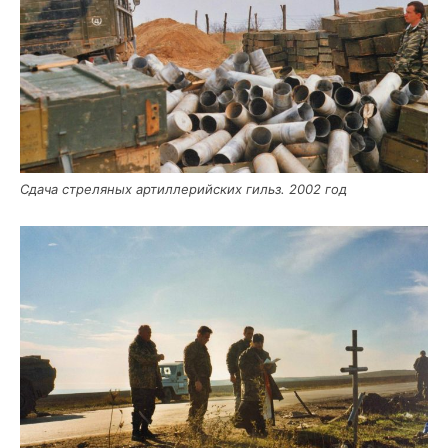
Сда­ча стре­ля­ных артил­ле­рий­ских гильз. 2002 год