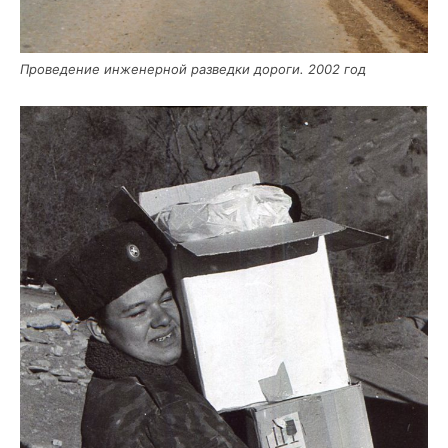
Про­ве­де­ние инже­нер­ной раз­вед­ки доро­ги. 2002 год