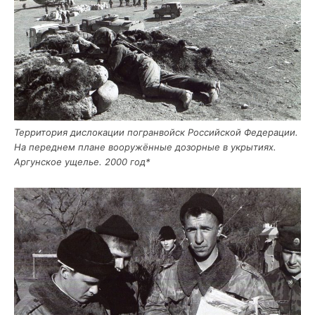
Тер­ри­то­рия дис­ло­ка­ции погран­войск Рос­сий­ской Феде­ра­ции.
На перед­нем плане воору­жён­ные дозор­ные в укры­ти­ях.
Аргун­ское уще­лье. 2000 год*