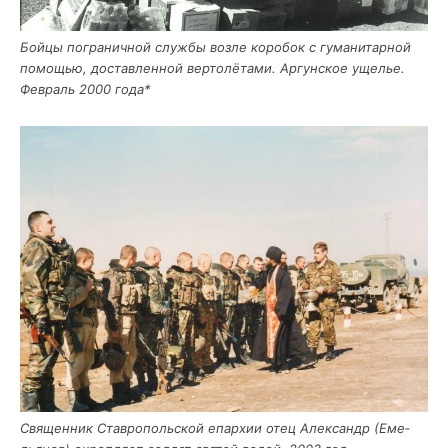
Бой­цы погра­нич­ной служ­бы воз­ле коро­бок с гума­ни­тар­ной
помо­щью, достав­лен­ной вер­то­лё­та­ми. Аргун­ское уще­лье.
Фев­раль 2000 года*
Свя­щен­ник Став­ро­поль­ской епар­хии отец Алек­сандр (Еме­