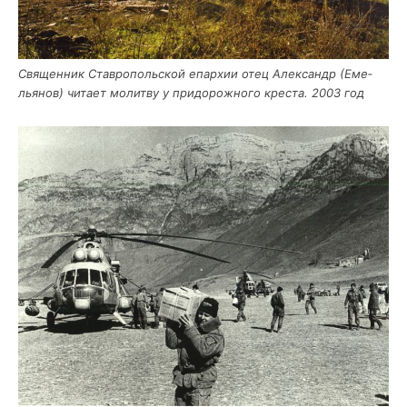
Свя­щен­ник Став­ро­поль­ской епар­хии отец Алек­сандр (Еме­
лья­нов) чита­ет молит­ву у при­до­рож­но­го кре­ста. 2003 год