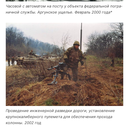
Часо­вой с авто­ма­том на посту у объ­ек­та феде­раль­ной погра­
нич­ной служ­бы. Аргун­ское уще­лье. Фев­раль 2000 года*
Про­ве­де­ние инже­нер­ной раз­вед­ки доро­ги, уста­нов­ле­ние
круп­но­ка­ли­бер­но­го пуле­ме­та для обес­пе­че­ния про­хо­да
колон­ны. 2002 год