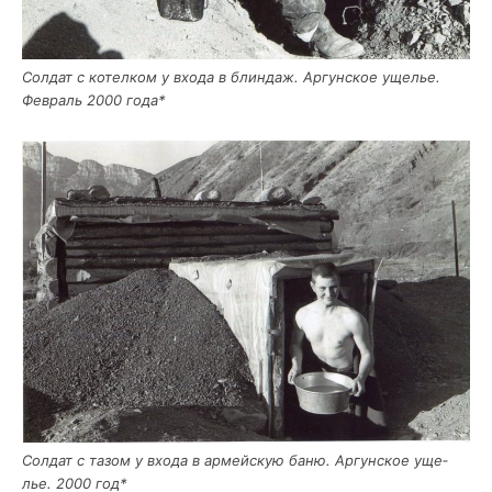
Сол­дат с котел­ком у вхо­да в блин­даж. Аргун­ское уще­лье.
Фев­раль 2000 года*
Сол­дат с тазом у вхо­да в армей­скую баню. Аргун­ское уще­
лье. 2000 год*