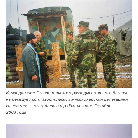
Коман­до­ва­ние Став­ро­поль­ско­го раз­ве­ды­ва­тель­но­го бата­льо­
на бесе­ду­ет со став­ро­поль­ской мис­си­о­нер­ской деле­га­ци­ей.
На сним­ке — отец Алек­сандр (Еме­лья­нов). Октябрь
2003 года