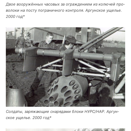
Двое воору­жён­ных часо­вых за ограж­де­ни­ем из колю­чей про­
во­ло­ки на посту погра­нич­но­го кон­тро­ля. Аргун­ское уще­лье.
2000 год*
Сол­да­ты, заря­жа­ю­щие сна­ря­да­ми бло­ки НУРС/НАР. Аргун­
ское уще­лье. 2000 год*