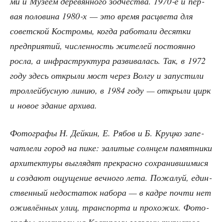
ми и Музе­ем дере­вян­но­го зод­че­ства. 1970‑е и пер­
вая поло­ви­на 1980‑х — это вре­мя рас­цве­та для
совет­ской Костро­мы, когда рабо­та­ли десят­ки
пред­при­я­тий, чис­лен­ность жите­лей посто­ян­но
рос­ла, а инфра­струк­ту­ра раз­ви­ва­лась. Так, в 1972
году здесь откры­ли мост через Вол­гу и запу­сти­ли
трол­лей­бус­ную линию, в 1984 году — откры­ли цирк
и новое зда­ние архива.
Фото­гра­фы Н. Дей­кин, Е. Рябов и
Б. Круц­ко
запе­
чат­ле­ли город на пике: зали­тые солн­цем памят­ни­ки
архи­тек­ту­ры выгля­дят пре­крас­но сохра­нив­ши­ми­ся
и созда­ют ощу­ще­ние веч­но­го лета. Пожа­луй, един­
ствен­ный недо­ста­ток набо­ра — в кад­ре почти нет
ожив­лён­ных улиц, транс­пор­та и про­хо­жих. Фото­