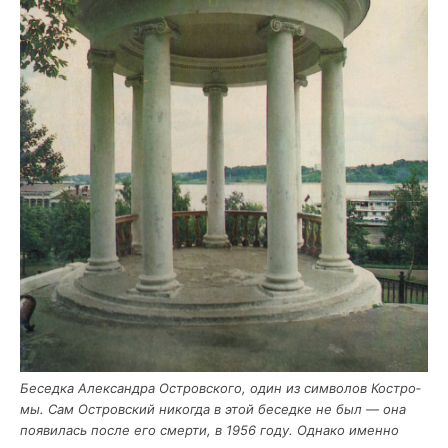
Бесед­ка Алек­сандра Ост­ров­ско­го, один из сим­во­лов Костро­
мы. Сам Ост­ров­ский нико­гда в этой бесед­ке не был — она
появи­лась после его смер­ти, в 1956 году. Одна­ко имен­но