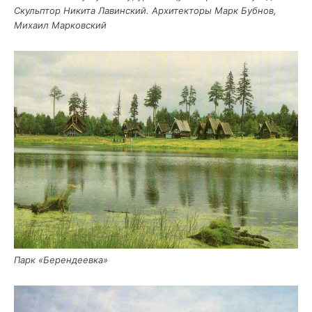
Скуль­птор Ники­та Лавин­ский. Архи­тек­то­ры Марк Буб­нов,
Миха­ил Марковский
Парк «Берен­де­ев­ка»