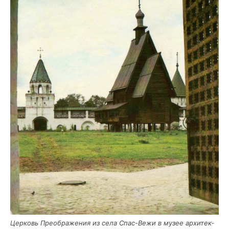
Цер­ковь Пре­об­ра­же­ния из села Спас-Вежи в музее архи­тек­