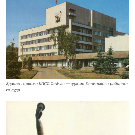
Зда­ние гор­ко­ма КПСС.Сейчас — зда­ние Ленин­ско­го рай­он­но­
го суда