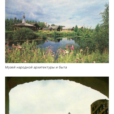
Музей народ­ной архи­тек­ту­ры и быта