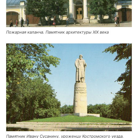
Пожар­ная калан­ча. Памят­ник архи­тек­ту­ры XIX века
Памят­ник Ива­ну Суса­ни­ну, уро­жен­цу Костром­ско­го уез­да.