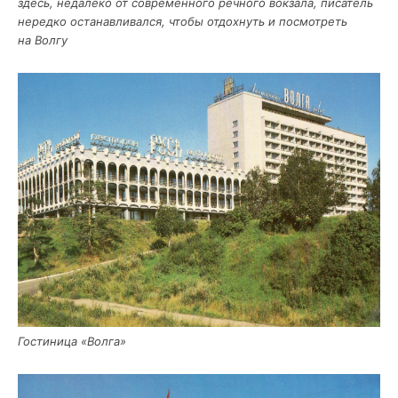
здесь, неда­ле­ко от совре­мен­но­го реч­но­го вок­за­ла, писа­тель
неред­ко оста­нав­ли­вал­ся, что­бы отдох­нуть и посмот­реть
на Волгу
Гости­ни­ца «Вол­га»