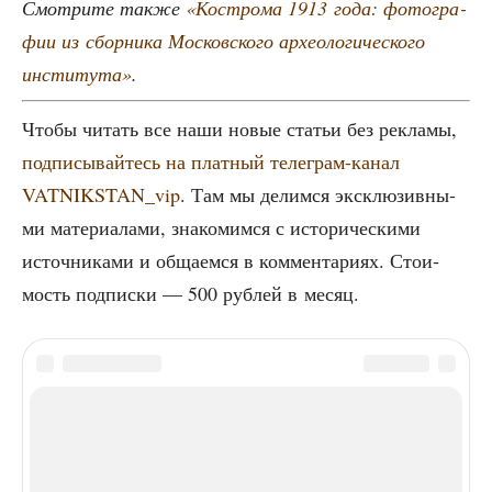
Смот­ри­те так­же
«Костро­ма 1913 года: фото­гра­
фии из сбор­ни­ка Мос­ков­ско­го архео­ло­ги­че­ско­го
инсти­ту­та»
.
Что­бы читать все наши новые ста­тьи без рекла­мы,
под­пи­сы­вай­тесь на плат­ный теле­грам-канал
VATNIKSTAN_vip
. Там мы делим­ся экс­клю­зив­ны­
ми мате­ри­а­ла­ми, зна­ко­мим­ся с исто­ри­че­ски­ми
источ­ни­ка­ми и обща­ем­ся в ком­мен­та­ри­ях. Сто­и­
мость под­пис­ки — 500 руб­лей в месяц.