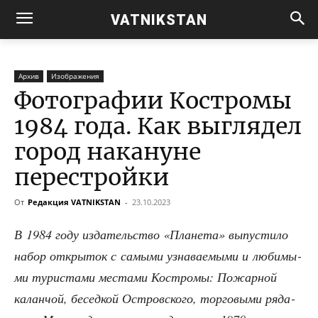
VATNIKSTAN
Архив
Изображения
Фотографии Костромы
1984 года. Как выглядел
город накануне
перестройки
От
Редакция VATNIKSTAN
-
23.10.2023
В 1984 году изда­тель­ство «Пла­не­та» выпу­сти­ло
набор откры­ток с самы­ми узна­ва­е­мы­ми и люби­мы­
ми тури­ста­ми места­ми Костро­мы: Пожар­ной
калан­чой, бесед­кой Ост­ров­ско­го, тор­го­вы­ми ряда­