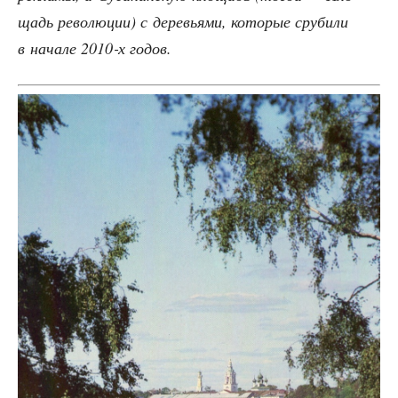
щадь рево­лю­ции) с дере­вья­ми, кото­рые сру­би­ли
в нача­ле 2010‑х годов.