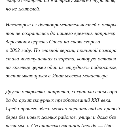
гра­фы смот­ре­ли на Костро­му гла­за­ми тури­стов,
но не жителей.
Неко­то­рые из досто­при­ме­ча­тель­но­стей с откры­
ток не сохра­ни­лись до наше­го вре­ме­ни, напри­мер
дере­вян­ная цер­ковь Спа­са на сва­ях сго­ре­ла
в 2002 году. По глав­ной вер­сии, при­чи­ной пожа­ра
ста­ла непо­ту­шен­ная сига­ре­та, кото­рую оста­вил
на крыль­це церк­ви один из «труд­ных» под­рост­ков,
вос­пи­ты­ва­ю­щих­ся в Ипа­тьев­ском монастыре.
Дру­гие открыт­ки, напро­тив, сохра­ни­ли виды горо­
да до архи­тек­тур­ных пре­об­ра­зо­ва­ний XXI века.
Сре­ди про­че­го здесь мож­но оце­нить вид на пра­вый
берег без новых жилых рай­о­нов, ули­цы и дома без
рекла­мы, а Суса­нин­скую пло­щадь (тогда — Пло­