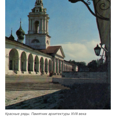
Крас­ные ряды. Памят­ник архи­тек­ту­ры XVIII века