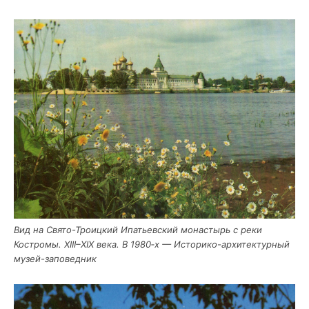
Вид на Свя­то-Тро­иц­кий Ипа­тьев­ский мона­стырь с реки
Костро­мы. XIII–XIX века. В 1980‑х — Исто­ри­ко-архи­тек­тур­ный
музей-заповедник