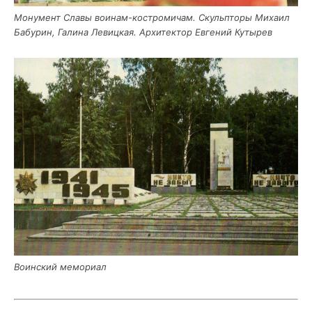
Мону­мент Сла­вы вои­нам-костро­ми­чам. Скуль­пто­ры Миха­ил
Бабу­рин, Гали­на Левиц­кая. Архи­тек­тор Евге­ний Кутырев
Воин­ский мемориал