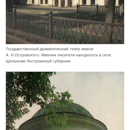
Госу­дар­ствен­ный дра­ма­ти­че­ский театр име­ни
А. Н.Островского. Име­ние писа­те­ля нахо­ди­лось в селе
Щелы­ко­во Костром­ской губернии