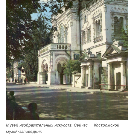
Музей изоб­ра­зи­тель­ных искусств. Сей­час — Костром­ской
музей-заповедник